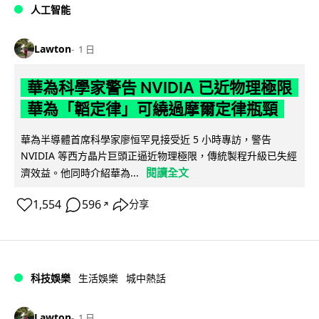
人工智能
Lawton
1 日
華為科學家警告 NVIDIA 已近物理極限
華為「韜定律」可繞過摩爾定律瓶頸
華為半導體首席科學家廖恒罕見接受近 5 小時專訪，警告
NVIDIA 等西方晶片巨頭正逼近物理極限，傳統製程升級已失經
閱讀全文
濟效益。他同時介紹華為...
1,554
596
分享
↗
科技娛樂
生活娛樂
城中熱話
Lawton
1 日