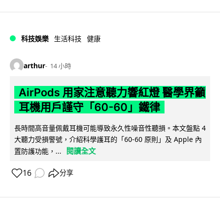
科技娛樂
生活科技
健康
arthur
14 小時
AirPods 用家注意聽力響紅燈 醫學界籲
耳機用戶謹守「60-60」鐵律
長時間高音量佩戴耳機可能導致永久性噪音性聽損。本文盤點 4
大聽力受損警號，介紹科學護耳的「60-60 原則」及 Apple 內
閱讀全文
置防護功能，...
16
分享