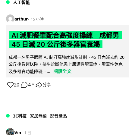
人工智能
arthur
15 小時
AI 減肥餐單配合高強度操練 成都男
45 日減 20 公斤後多器官衰竭
成都一名男子跟隨 AI 制訂高強度減脂計劃，45 日內減去約 20
公斤後昏迷送院。醫生診斷他患上尿源性膿毒症、膿毒性休克
閱讀全文
及多器官功能障礙。...
20
4
分享
↗
3C科技
家居無線
影音產品
Vin
1 日