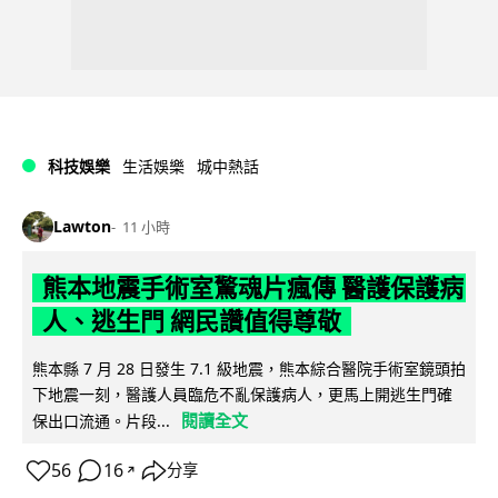
科技娛樂
生活娛樂
城中熱話
Lawton
11 小時
熊本地震手術室驚魂片瘋傳 醫護保護病
人、逃生門 網民讚值得尊敬
熊本縣 7 月 28 日發生 7.1 級地震，熊本綜合醫院手術室鏡頭拍
下地震一刻，醫護人員臨危不亂保護病人，更馬上開逃生門確
閱讀全文
保出口流通。片段...
56
16
分享
↗