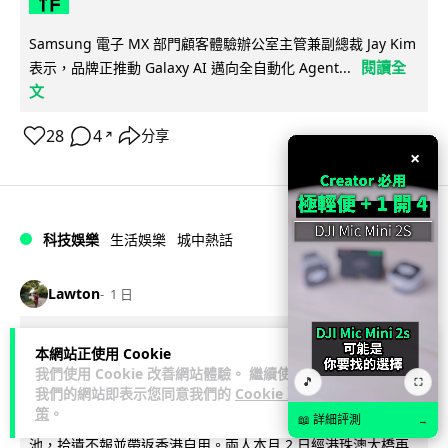
作
Samsung 電子 MX 部門顧客體驗辦公室主管兼副總裁 Jay Kim
閱讀全
表示，品牌正推動 Galaxy AI 邁向全自動化 Agent...
文
28
4
分享
↗
×
科技娛樂
生活娛樂
城中熱話
Lawton
1 日
港夫婦澳門的士拾相機 據為己有被的士
本網站正使用 Cookie
我們使用 Cookie 改善網站體驗。 繼續使用
Cam 睇到 2 個月後再入境被捕
🎵
⛶
我們的網站即表示您同意我們的
Cookie 政
策
。
一對香港夫婦今年 5 月遊澳門乘的士拾獲他人遺留相機及電
📖 詳細評測
→
池，拾遺不報並帶返香港自用。兩人本月 2 日經港珠澳大橋再