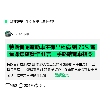
科技娛樂
生活娛樂
城中熱話
Vin
10 小時
特朗普嘲電動車主有里程病 剩 75% 電
量即焦慮發作 狂言一手終結電車指令
特朗普在拉斯維加斯造勢大會上公開嘲諷電動車車主患有「里
程焦慮病」，聲稱電量剩 75% 便發作，並重申已廢除電動車強
閱讀全文
制令。惟專業車媒隨即反駁，...
452
204
分享
↗