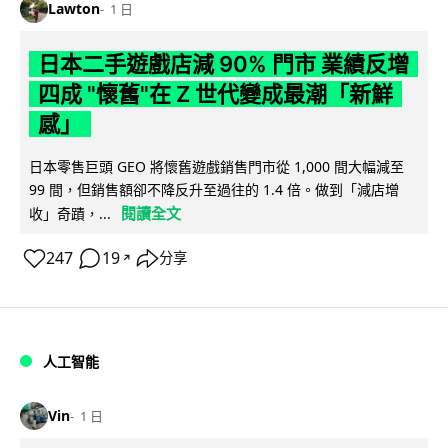
Lawton
1 日
日本二手遊戲店減 90% 門市 業績反增
四成 "懷舊"在 Z 世代變成最潮「新鮮
感」
日本零售巨頭 GEO 將懷舊遊戲銷售門市從 1,000 間大幅減至
99 間，但銷售額卻不降反升至過往的 1.4 倍。做到「減店增
閱讀全文
收」奇蹟，...
247
19
分享
↗
人工智能
Vin
1 日