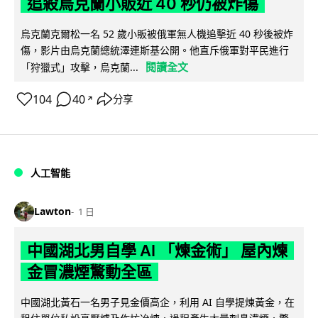
追殺烏克蘭小販近 40 秒仍被炸傷
烏克蘭克爾松一名 52 歲小販被俄軍無人機追擊近 40 秒後被炸
傷，影片由烏克蘭總統澤連斯基公開。他直斥俄軍對平民進行
閱讀全文
「狩獵式」攻擊，烏克蘭...
104
40
分享
↗
人工智能
Lawton
1 日
中國湖北男自學 AI 「煉金術」 屋內煉
金冒濃煙驚動全區
中國湖北黃石一名男子見金價高企，利用 AI 自學提煉黃金，在