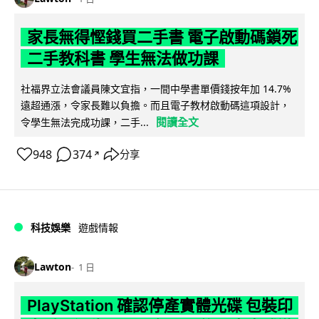
家長無得慳錢買二手書 電子啟動碼鎖死
二手教科書 學生無法做功課
社福界立法會議員陳文宜指，一間中學書單價錢按年加 14.7%
遠超通漲，令家長難以負擔。而且電子教材啟動碼這項設計，
閱讀全文
令學生無法完成功課，二手...
948
374
分享
↗
科技娛樂
遊戲情報
Lawton
1 日
PlayStation 確認停產實體光碟 包裝印