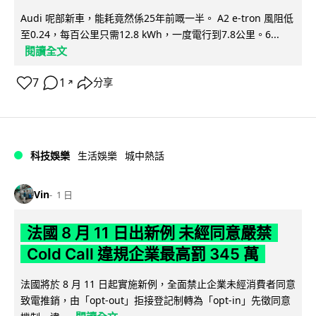
Audi 呢部新車，能耗竟然係25年前嘅一半。 A2 e-tron 風阻低
至0.24，每百公里只需12.8 kWh，一度電行到7.8公里。6...
閱讀全文
7
1
分享
↗
科技娛樂
生活娛樂
城中熱話
Vin
1 日
法國 8 月 11 日出新例 未經同意嚴禁
Cold Call 違規企業最高罰 345 萬
法國將於 8 月 11 日起實施新例，全面禁止企業未經消費者同意
致電推銷，由「opt-out」拒接登記制轉為「opt-in」先徵同意