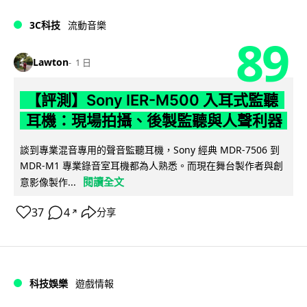
3C科技
流動音樂
89
Lawton
1 日
【評測】Sony IER-M500 入耳式監聽
耳機：現場拍攝、後製監聽與人聲利器
談到專業混音專用的聲音監聽耳機，Sony 經典 MDR-7506 到
MDR-M1 專業錄音室耳機都為人熟悉。而現在舞台製作者與創
閱讀全文
意影像製作...
37
4
分享
↗
科技娛樂
遊戲情報