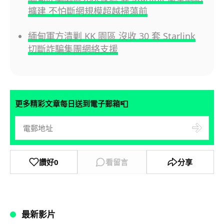
擴建 不怕斷網規模超越掃蕩前
緬甸軍方清剿 KK 園區 沒收 30 套 Starlink
切斷詐騙集團網絡支援
📮
更多精彩文章每日送到電子郵箱
讚好
0
看留言
分享
最新影片