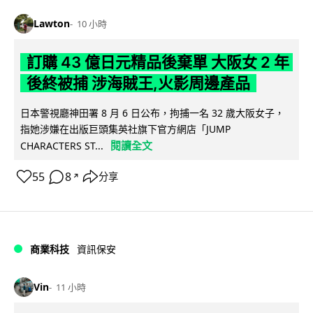
Lawton
10 小時
訂購 43 億日元精品後棄單 大阪女 2 年
後終被捕 涉海賊王,火影周邊產品
日本警視廳神田署 8 月 6 日公布，拘捕一名 32 歲大阪女子，
指她涉嫌在出版巨頭集英社旗下官方網店「JUMP
閱讀全文
CHARACTERS ST...
55
8
分享
↗
商業科技
資訊保安
Vin
11 小時