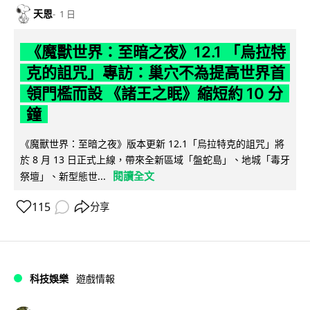
天恩
1 日
《魔獸世界：至暗之夜》12.1 「烏拉特
克的詛咒」專訪：巢穴不為提高世界首
領門檻而設 《諸王之眠》縮短約 10 分
鐘
《魔獸世界：至暗之夜》版本更新 12.1「烏拉特克的詛咒」將
於 8 月 13 日正式上線，帶來全新區域「盤蛇島」、地城「毒牙
閱讀全文
祭壇」、新型態世...
115
分享
科技娛樂
遊戲情報