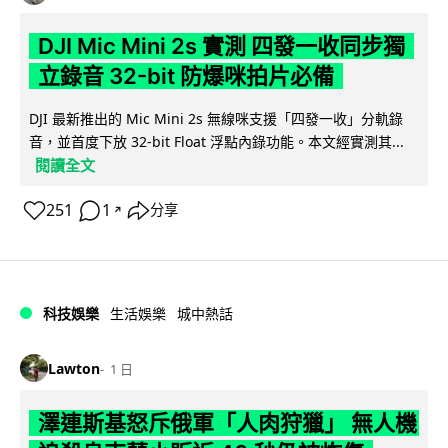
DJI Mic Mini 2s 實測 四發一收同步獨
立錄音 32-bit 防爆咪拍片必備
DJI 最新推出的 Mic Mini 2s 無線咪支援「四發一收」分軌錄
音，並首度下放 32-bit Float 浮點內錄功能。本文經實測其...
閱讀全文
251
1
分享
↗
科技娛樂
生活娛樂
城中熱話
Lawton
1 日
澤連斯基怒斥俄軍「人肉狩獵」 無人機