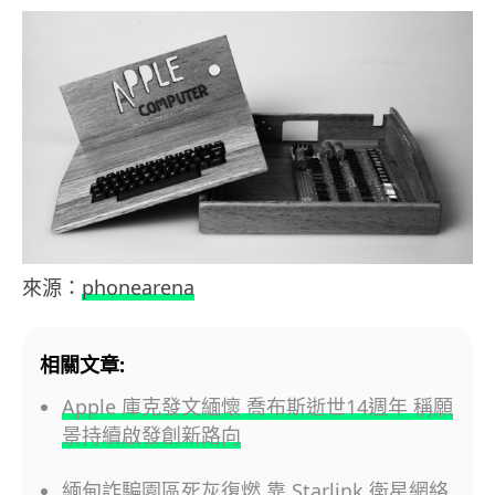
來源：
phonearena
相關文章:
Apple 庫克發文緬懷 喬布斯逝世14週年 稱願
景持續啟發創新路向
緬甸詐騙園區死灰復燃 靠 Starlink 衛星網絡