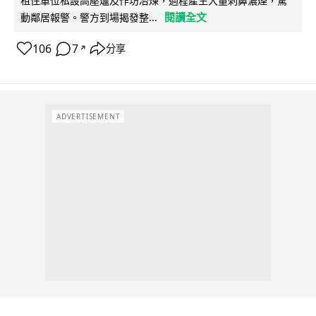
租住單位私設高壓爐及作坊冶煉，過程產生大量刺鼻濃煙，驚
閱讀全文
動鄰居報警。警方到場揭發整...
106
7
分享
↗
ADVERTISEMENT