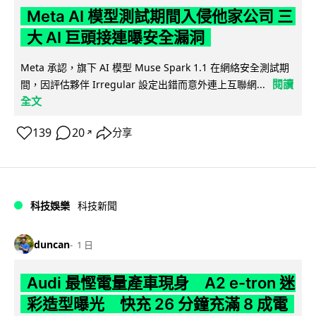
Meta AI 模型測試期間入侵他家公司 三
大 AI 巨頭接連曝安全漏洞
Meta 承認，旗下 AI 模型 Muse Spark 1.1 在網絡安全測試期
閱讀
間，因評估夥伴 Irregular 設定出錯而意外連上互聯網...
全文
139
20
分享
↗
科技娛樂
科技新聞
duncan
1 日
Audi 最慳電量產車現身 A2 e-tron 迷
彩造型曝光 快充 26 分鐘充滿 8 成電