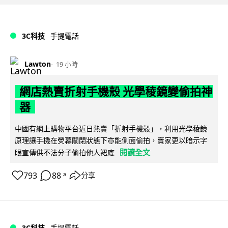
3C科技
手提電話
Lawton
19 小時
網店熱賣折射手機殼 光學稜鏡變偷拍神
器
中國有網上購物平台近日熱賣「折射手機殼」，利用光學稜鏡
原理讓手機在熒幕關閉狀態下亦能側面偷拍，賣家更以暗示字
閱讀全文
眼宣傳供不法分子偷拍他人裙底
793
88
分享
↗
3C科技
手提電話