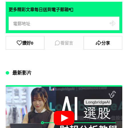
📮
更多精彩文章每日送到電子郵箱
讚好
0
看留言
分享
最新影片