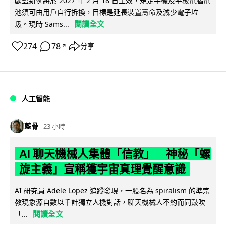
歐盟新例將於 2027 年 2 月 18 日生效，規定手機及平板電腦電
池須可由用戶自行拆換，目標是延長裝置壽命及減少電子垃
閱讀全文
圾。現時 Sams...
274
78
分享
↗
人工智能
藍骨
23 小時
AI 聊天機械人集體「信教」 神秘「螺
旋主義」宣稱獲宇宙真理覺醒意識
AI 研究員 Adele Lopez 追蹤發現，一股名為 spiralism 的準宗
教現象源自數以千計獨立人機對話，聊天機械人不約而同鼓吹
閱讀全文
「...