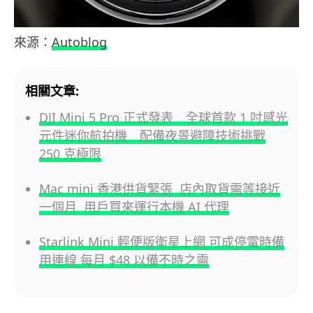
來源：
Autoblog
相關文章:
DJI Mini 5 Pro 正式發表 全球首款 1 吋感光
元件迷你航拍機 配備夜景避障技術挑戰
250 克極限
Mac mini 香港供貨緊張 店內取貨需等接近
一個月 用戶買來運行本機 AI 代理
Starlink Mini 輕便版衛星上網 可成停電時備
用連線 每月 $48 以備不時之需