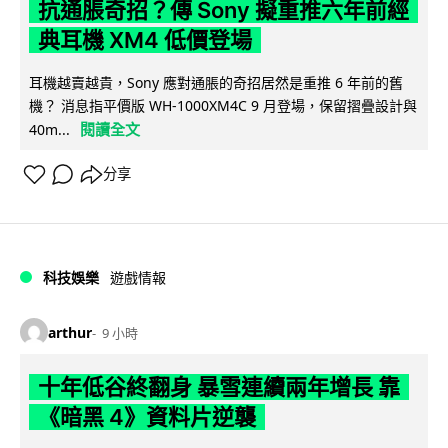
抗通脹奇招？傳 Sony 擬重推六年前經
典耳機 XM4 低價登場
耳機越賣越貴，Sony 應對通脹的奇招居然是重推 6 年前的舊
機？ 消息指平價版 WH-1000XM4C 9 月登場，保留摺疊設計與
閱讀全文
40m...
分享
科技娛樂
遊戲情報
arthur
9 小時
十年低谷終翻身 暴雪連續兩年增長 靠
《暗黑 4》資料片逆襲