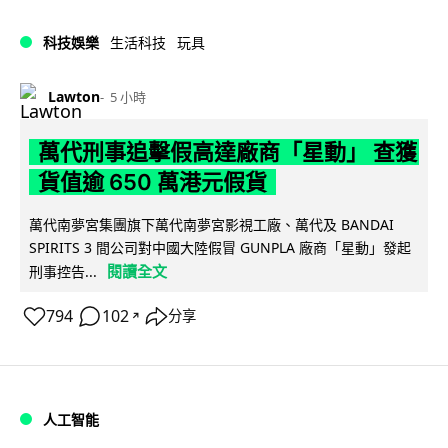
科技娛樂
生活科技
玩具
Lawton
5 小時
萬代刑事追擊假高達廠商「星動」 查獲
貨值逾 650 萬港元假貨
萬代南夢宮集團旗下萬代南夢宮影視工廠、萬代及 BANDAI
SPIRITS 3 間公司對中國大陸假冒 GUNPLA 廠商「星動」發起
閱讀全文
刑事控告...
794
102
分享
↗
人工智能