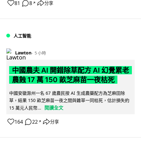
81
8
分享
↗
人工智能
Lawton
5 小時
中國農夫 AI 開錯除草配方 AI 幻覺累老
農蝕 17 萬 150 畝芝麻苗一夜枯死
中國安徽滁州一名 67 歲農民按 AI 生成農藥配方為芝麻田除
草，結果 150 畝芝麻苗一夜之間與雜草一同枯死，估計損失約
閱讀全文
15 萬元人民幣...
164
22
分享
↗