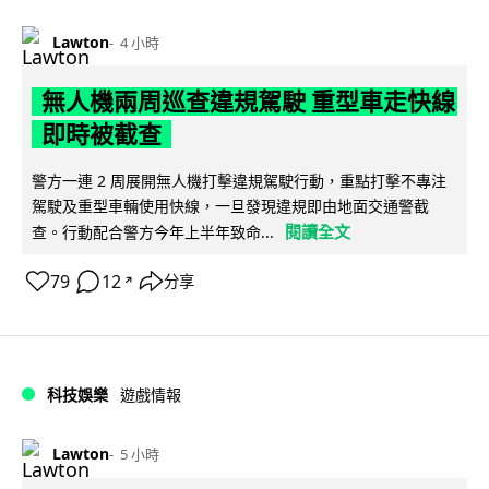
Lawton
4 小時
無人機兩周巡查違規駕駛 重型車走快線
即時被截查
警方一連 2 周展開無人機打擊違規駕駛行動，重點打擊不專注
駕駛及重型車輛使用快線，一旦發現違規即由地面交通警截
閱讀全文
查。行動配合警方今年上半年致命...
79
12
分享
↗
科技娛樂
遊戲情報
Lawton
5 小時