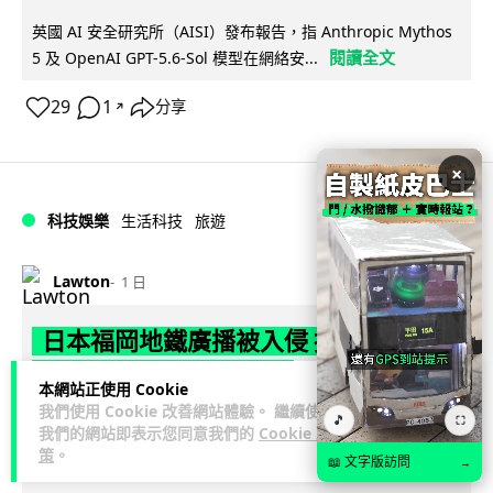
英國 AI 安全研究所（AISI）發布報告，指 Anthropic Mythos
閱讀全文
5 及 OpenAI GPT-5.6-Sol 模型在網絡安...
29
1
分享
↗
×
科技娛樂
生活科技
旅遊
Lawton
1 日
日本福岡地鐵廣播被入侵 播不雅歌曲
西日本鐵道疑黑客所為
本網站正使用 Cookie
我們使用 Cookie 改善網站體驗。 繼續使用
🎵
日本福岡西鐵天神大牟田線兩個車站，8 月 4 日廣播系統離奇
⛶
我們的網站即表示您同意我們的
Cookie 政
播出粗俗歌聲，西日本鐵道懷疑遭第三方非法入侵，正調查事
策
。
📖 文字版訪問
→
閱讀全文
件並考慮報案。網上一度傳言...