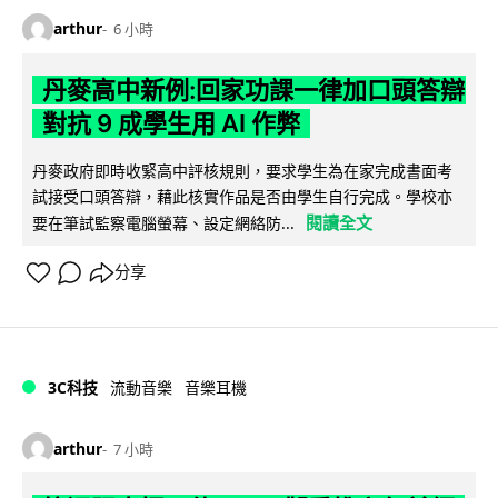
arthur
6 小時
丹麥高中新例:回家功課一律加口頭答辯
對抗 9 成學生用 AI 作弊
丹麥政府即時收緊高中評核規則，要求學生為在家完成書面考
試接受口頭答辯，藉此核實作品是否由學生自行完成。學校亦
閱讀全文
要在筆試監察電腦螢幕、設定網絡防...
分享
3C科技
流動音樂
音樂耳機
arthur
7 小時