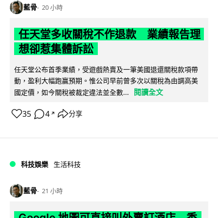
藍骨
20 小時
任天堂多收關稅不作退款 業績報告理
想卻惹集體訴訟
任天堂公布首季業績，受遊戲熱賣及一筆美國退還關稅款項帶
動，盈利大幅跑贏預期。惟公司早前曾多次以關稅為由調高美
閱讀全文
國定價，如今關稅被裁定違法並全數...
35
4
分享
↗
科技娛樂
生活科技
藍骨
21 小時
Google 地圖可直接叫外賣訂酒店 香