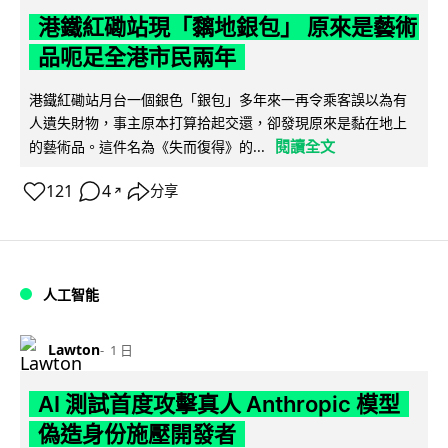
港鐵紅磡站現「黐地銀包」 原來是藝術
品呃足全港市民兩年
港鐵紅磡站月台一個銀色「銀包」多年來一再令乘客誤以為有
人遺失財物，事主原本打算拾起交還，卻發現原來是黏在地上
閱讀全文
的藝術品。這件名為《失而復得》的...
121
4
分享
↗
人工智能
Lawton
1 日
AI 測試首度攻擊真人 Anthropic 模型
偽造身份施壓開發者