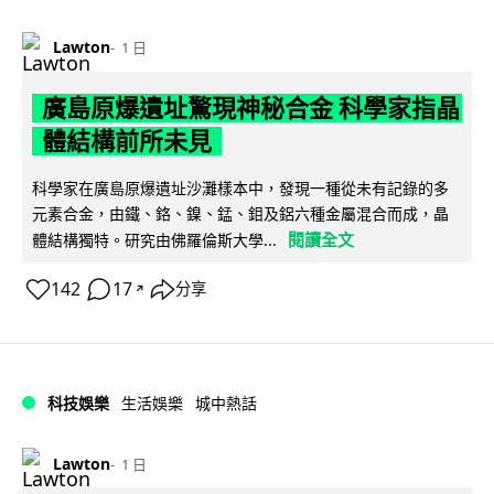
Lawton
1 日
廣島原爆遺址驚現神秘合金 科學家指晶
體結構前所未見
科學家在廣島原爆遺址沙灘樣本中，發現一種從未有記錄的多
元素合金，由鐵、鉻、鎳、錳、鉬及鋁六種金屬混合而成，晶
閱讀全文
體結構獨特。研究由佛羅倫斯大學...
142
17
分享
↗
科技娛樂
生活娛樂
城中熱話
Lawton
1 日