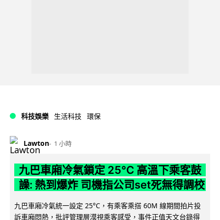
科技娛樂
生活科技
環保
Lawton
1 小時
九巴車廂冷氣鎖定 25°C 高溫下乘客鼓
譟: 熱到爆炸 司機指公司set死無得調校
九巴車廂冷氣統一設定 25°C，有乘客乘搭 60M 線期間拍片投
訴車廂悶熱，批評管理層漠視乘客感受，事件正值天文台錄得