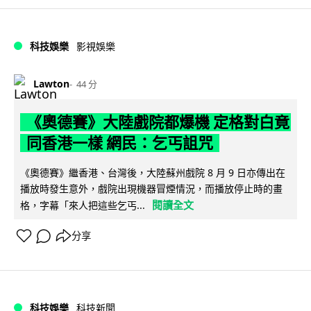
科技娛樂
影視娛樂
Lawton
44 分
《奧德賽》大陸戲院都爆機 定格對白竟
同香港一樣 網民：乞丐詛咒
《奧德賽》繼香港、台灣後，大陸蘇州戲院 8 月 9 日亦傳出在
播放時發生意外，戲院出現機器冒煙情況，而播放停止時的畫
閱讀全文
格，字幕「來人把這些乞丐...
分享
科技娛樂
科技新聞