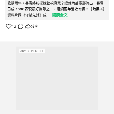
收購兩年，暴雪終於擺脫動視魔咒？總裁內部電郵流出：暴雪
已成 Xbox 表現最好團隊之一，連續兩年營收增長。《暗黑 4》
閱讀全文
資料片同《守望先鋒》成...
12
分享
ADVERTISEMENT