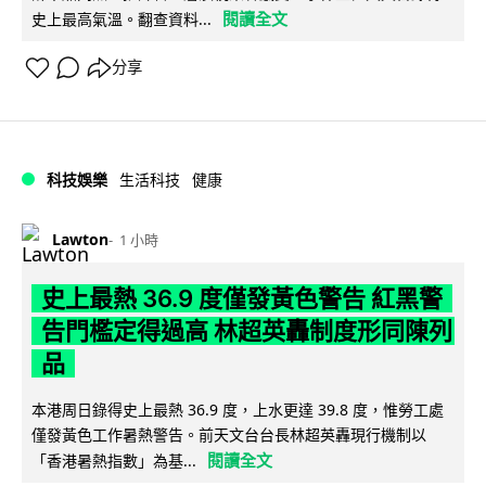
閱讀全文
史上最高氣溫。翻查資料...
分享
科技娛樂
生活科技
健康
Lawton
1 小時
史上最熱 36.9 度僅發黃色警告 紅黑警
告門檻定得過高 林超英轟制度形同陳列
品
本港周日錄得史上最熱 36.9 度，上水更達 39.8 度，惟勞工處
僅發黃色工作暑熱警告。前天文台台長林超英轟現行機制以
閱讀全文
「香港暑熱指數」為基...