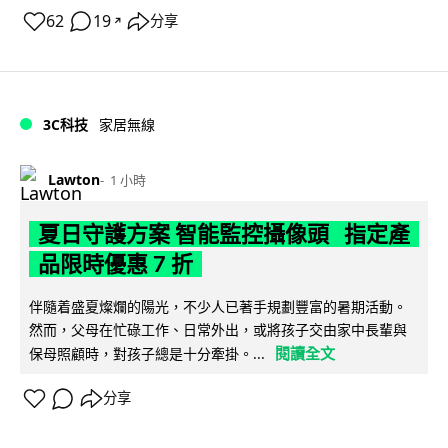
62
19
分享
↗
3C科技
家居無線
Lawton
1 小時
夏日守護方案 智能監控攝像頭 指定產
品限時優惠 7 折
伴隨着盛夏燦爛的陽光，不少人已著手規劃豐富的暑期活動。
然而，父母在忙碌工作、日常外出，或將孩子交由家中長輩與
閱讀全文
保母照顧時，對孩子總是十分牽掛。...
分享