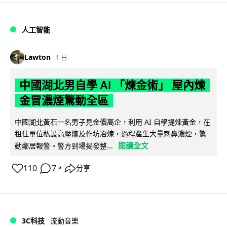
人工智能
Lawton
1 日
中國湖北男自學 AI 「煉金術」 屋內煉
金冒濃煙驚動全區
中國湖北黃石一名男子見金價高企，利用 AI 自學提煉黃金，在
租住單位私設高壓爐及作坊冶煉，過程產生大量刺鼻濃煙，驚
閱讀全文
動鄰居報警。警方到場揭發整...
110
7
分享
↗
3C科技
流動音樂