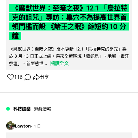
《魔獸世界：至暗之夜》12.1 「烏拉特
克的詛咒」專訪：巢穴不為提高世界首
領門檻而設 《諸王之眠》縮短約 10 分
鐘
《魔獸世界：至暗之夜》版本更新 12.1「烏拉特克的詛咒」將
於 8 月 13 日正式上線，帶來全新區域「盤蛇島」、地城「毒牙
閱讀全文
祭壇」、新型態世...
116
分享
科技娛樂
遊戲情報
Lawton
1 日