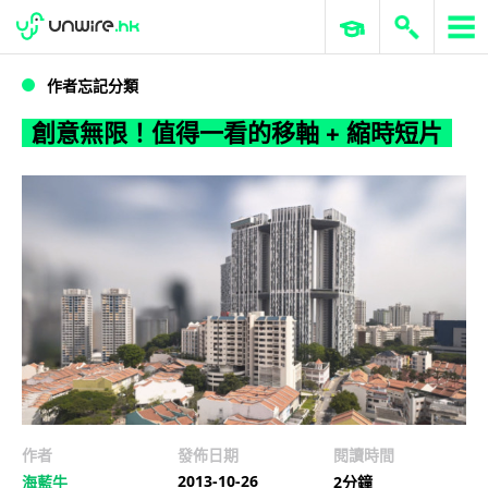
WWDC 2026
GenAI 與雲端科技專區
ERP 與商業 AI
創意無限！值得一看的移軸 + 縮時短片
作者忘記分類
創意無限！值得一看的移軸 + 縮時短片
作者
發佈日期
閱讀時間
2013-10-26
海藍牛
2分鐘