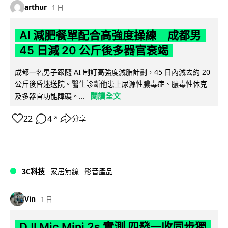
arthur
1 日
AI 減肥餐單配合高強度操練 成都男
45 日減 20 公斤後多器官衰竭
成都一名男子跟隨 AI 制訂高強度減脂計劃，45 日內減去約 20
公斤後昏迷送院。醫生診斷他患上尿源性膿毒症、膿毒性休克
閱讀全文
及多器官功能障礙。...
22
4
分享
↗
3C科技
家居無線
影音產品
Vin
1 日
DJI Mic Mini 2s 實測 四發一收同步獨