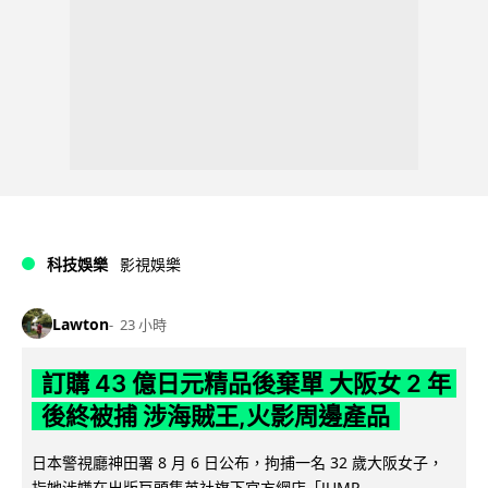
科技娛樂
影視娛樂
Lawton
23 小時
訂購 43 億日元精品後棄單 大阪女 2 年
後終被捕 涉海賊王,火影周邊產品
日本警視廳神田署 8 月 6 日公布，拘捕一名 32 歲大阪女子，
指她涉嫌在出版巨頭集英社旗下官方網店「JUMP