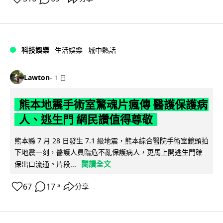
科技娛樂
生活娛樂
城中熱話
Lawton
1 日
熊本地震手術室驚魂片瘋傳 醫護保護病
人、逃生門 網民讚值得尊敬
熊本縣 7 月 28 日發生 7.1 級地震，熊本綜合醫院手術室鏡頭拍
下地震一刻，醫護人員臨危不亂保護病人，更馬上開逃生門確
閱讀全文
保出口流通。片段...
67
17
分享
↗