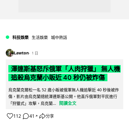
科技娛樂
生活娛樂
城中熱話
Lawton
1 日
澤連斯基怒斥俄軍「人肉狩獵」 無人機
追殺烏克蘭小販近 40 秒仍被炸傷
烏克蘭克爾松一名 52 歲小販被俄軍無人機追擊近 40 秒後被炸
傷，影片由烏克蘭總統澤連斯基公開。他直斥俄軍對平民進行
閱讀全文
「狩獵式」攻擊，烏克蘭...
112
41
分享
↗