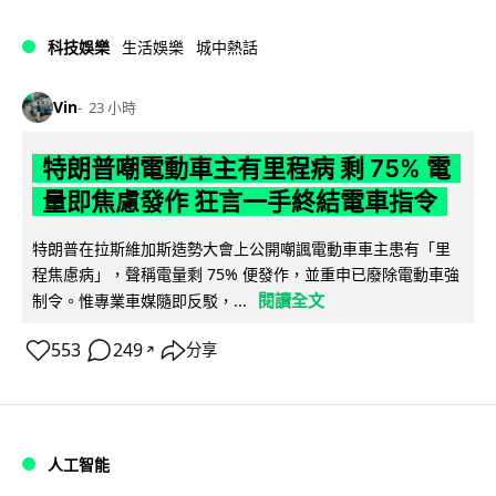
科技娛樂
生活娛樂
城中熱話
Vin
23 小時
特朗普嘲電動車主有里程病 剩 75% 電
量即焦慮發作 狂言一手終結電車指令
特朗普在拉斯維加斯造勢大會上公開嘲諷電動車車主患有「里
程焦慮病」，聲稱電量剩 75% 便發作，並重申已廢除電動車強
閱讀全文
制令。惟專業車媒隨即反駁，...
553
249
分享
↗
人工智能