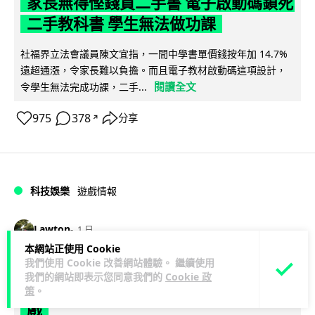
家長無得慳錢買二手書 電子啟動碼鎖死
二手教科書 學生無法做功課
社福界立法會議員陳文宜指，一間中學書單價錢按年加 14.7%
遠超通漲，令家長難以負擔。而且電子教材啟動碼這項設計，
閱讀全文
令學生無法完成功課，二手...
975
378
分享
↗
科技娛樂
遊戲情報
Lawton
1 日
本網站正使用 Cookie
我們使用 Cookie 改善網站體驗。 繼續使用
PlayStation 確認停產實體光碟 包裝印
我們的網站即表示您同意我們的
Cookie 政
出重要通告 2028 年 1 月後不出光碟遊
策
。
戲