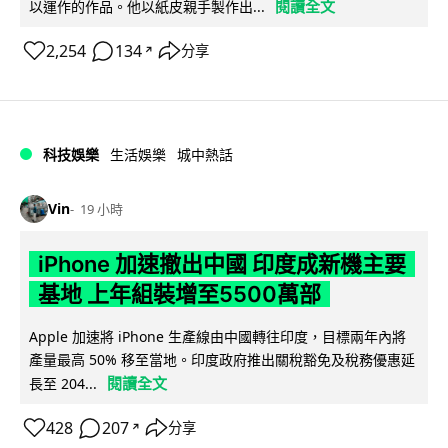
閱讀全文
以運作的作品。他以紙皮親手製作出...
2,254
134
分享
↗
科技娛樂
生活娛樂
城中熱話
Vin
19 小時
iPhone 加速撤出中國 印度成新機主要
基地 上年組裝增至5500萬部
Apple 加速將 iPhone 生產線由中國轉往印度，目標兩年內將
產量最高 50% 移至當地。印度政府推出關稅豁免及稅務優惠延
閱讀全文
長至 204...
428
207
分享
↗