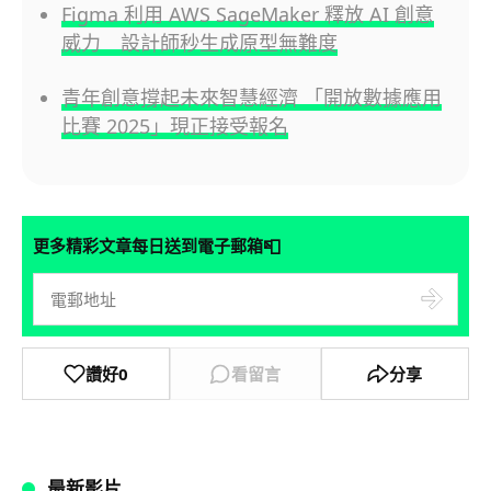
Figma 利用 AWS SageMaker 釋放 AI 創意
威力 設計師秒生成原型無難度
青年創意撐起未來智慧經濟 「開放數據應用
比賽 2025」現正接受報名
📮
更多精彩文章每日送到電子郵箱
讚好
0
看留言
分享
最新影片