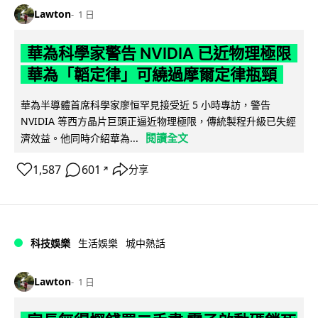
Lawton
1 日
華為科學家警告 NVIDIA 已近物理極限
華為「韜定律」可繞過摩爾定律瓶頸
華為半導體首席科學家廖恒罕見接受近 5 小時專訪，警告
NVIDIA 等西方晶片巨頭正逼近物理極限，傳統製程升級已失經
閱讀全文
濟效益。他同時介紹華為...
1,587
601
分享
↗
科技娛樂
生活娛樂
城中熱話
Lawton
1 日