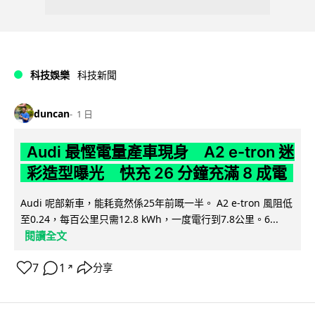
科技娛樂
科技新聞
duncan
1 日
Audi 最慳電量產車現身 A2 e-tron 迷
彩造型曝光 快充 26 分鐘充滿 8 成電
Audi 呢部新車，能耗竟然係25年前嘅一半。 A2 e-tron 風阻低
至0.24，每百公里只需12.8 kWh，一度電行到7.8公里。6...
閱讀全文
7
1
分享
↗