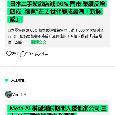
日本二手遊戲店減 90% 門市 業績反增
四成 "懷舊"在 Z 世代變成最潮「新鮮
感」
日本零售巨頭 GEO 將懷舊遊戲銷售門市從 1,000 間大幅減至
99 間，但銷售額卻不降反升至過往的 1.4 倍。做到「減店增
閱讀全文
收」奇蹟，...
252
20
分享
↗
人工智能
Vin
1 日
Meta AI 模型測試期間入侵他家公司 三