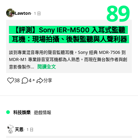
89
Lawton
1 日
【評測】Sony IER-M500 入耳式監聽
耳機：現場拍攝、後製監聽與人聲利器
談到專業混音專用的聲音監聽耳機，Sony 經典 MDR-7506 到
MDR-M1 專業錄音室耳機都為人熟悉。而現在舞台製作者與創
閱讀全文
意影像製作...
38
4
分享
↗
科技娛樂
遊戲情報
天恩
1 日