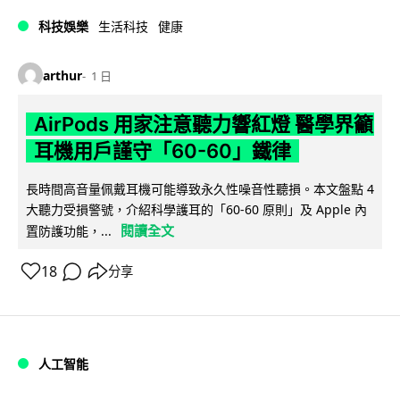
科技娛樂
生活科技
健康
arthur
1 日
AirPods 用家注意聽力響紅燈 醫學界籲
耳機用戶謹守「60-60」鐵律
長時間高音量佩戴耳機可能導致永久性噪音性聽損。本文盤點 4
大聽力受損警號，介紹科學護耳的「60-60 原則」及 Apple 內
閱讀全文
置防護功能，...
18
分享
人工智能