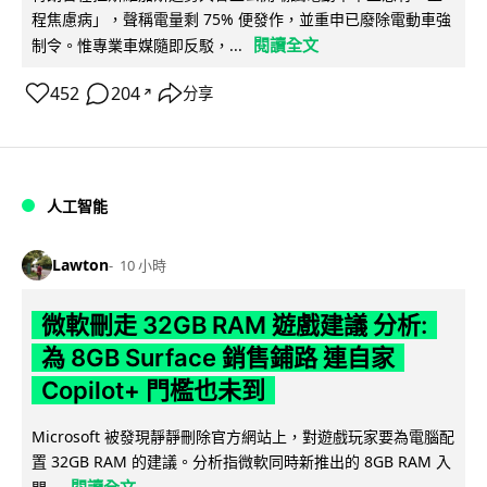
程焦慮病」，聲稱電量剩 75% 便發作，並重申已廢除電動車強
閱讀全文
制令。惟專業車媒隨即反駁，...
452
204
分享
↗
人工智能
Lawton
10 小時
微軟刪走 32GB RAM 遊戲建議 分析:
為 8GB Surface 銷售鋪路 連自家
Copilot+ 門檻也未到
Microsoft 被發現靜靜刪除官方網站上，對遊戲玩家要為電腦配
置 32GB RAM 的建議。分析指微軟同時新推出的 8GB RAM 入
閱讀全文