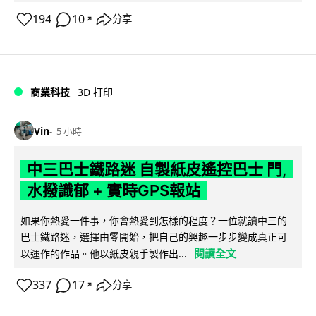
194
10
分享
↗
商業科技
3D 打印
Vin
5 小時
中三巴士鐵路迷 自製紙皮遙控巴士 門,
水撥識郁 + 實時GPS報站
如果你熱愛一件事，你會熱愛到怎樣的程度？一位就讀中三的
巴士鐵路迷，選擇由零開始，把自己的興趣一步步變成真正可
閱讀全文
以運作的作品。他以紙皮親手製作出...
337
17
分享
↗