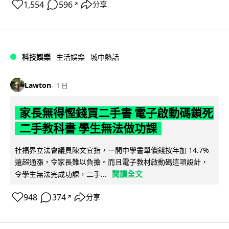
1,554
596
分享
↗
科技娛樂
生活娛樂
城中熱話
Lawton
1 日
家長無得慳錢買二手書 電子啟動碼鎖死
二手教科書 學生無法做功課
社福界立法會議員陳文宜指，一間中學書單價錢按年加 14.7%
遠超通漲，令家長難以負擔。而且電子教材啟動碼這項設計，
閱讀全文
令學生無法完成功課，二手...
948
374
分享
↗