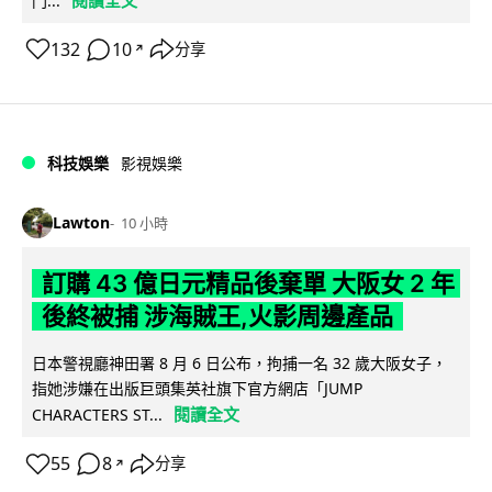
門...
132
10
分享
↗
科技娛樂
影視娛樂
Lawton
10 小時
訂購 43 億日元精品後棄單 大阪女 2 年
後終被捕 涉海賊王,火影周邊產品
日本警視廳神田署 8 月 6 日公布，拘捕一名 32 歲大阪女子，
指她涉嫌在出版巨頭集英社旗下官方網店「JUMP
閱讀全文
CHARACTERS ST...
55
8
分享
↗