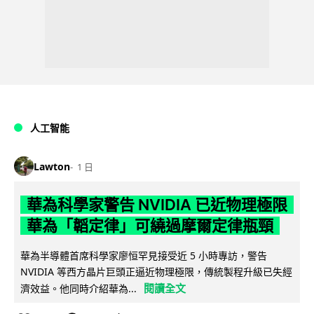
人工智能
Lawton
1 日
華為科學家警告 NVIDIA 已近物理極限
華為「韜定律」可繞過摩爾定律瓶頸
華為半導體首席科學家廖恒罕見接受近 5 小時專訪，警告
NVIDIA 等西方晶片巨頭正逼近物理極限，傳統製程升級已失經
閱讀全文
濟效益。他同時介紹華為...