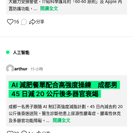
大聽力受損警號，介紹科學護耳的「60-60 原則」及 Apple 內
閱讀全文
置防護功能，...
16
分享
人工智能
arthur
15 小時
AI 減肥餐單配合高強度操練 成都男
45 日減 20 公斤後多器官衰竭
成都一名男子跟隨 AI 制訂高強度減脂計劃，45 日內減去約 20
公斤後昏迷送院。醫生診斷他患上尿源性膿毒症、膿毒性休克
閱讀全文
及多器官功能障礙。...