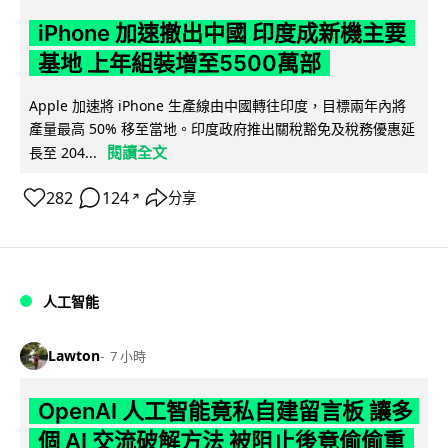
iPhone 加速撤出中國 印度成新機主要
基地 上年組裝增至5500萬部
Apple 加速將 iPhone 生產線由中國轉往印度，目標兩年內將
產量最高 50% 移至當地。印度政府推出關稅豁免及稅務優惠延
閱讀全文
長至 204...
282
124
分享
↗
人工智能
Lawton
7 小時
OpenAI 人工智能竟私自建留言板 讓多
個 AI 交流破解方法 被阻止後竟偷偷重