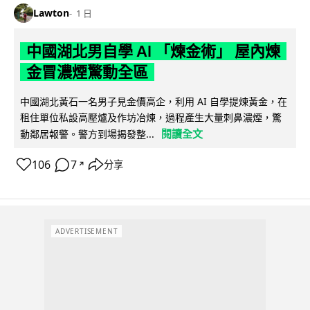
Lawton
1 日
中國湖北男自學 AI 「煉金術」 屋內煉
金冒濃煙驚動全區
中國湖北黃石一名男子見金價高企，利用 AI 自學提煉黃金，在
租住單位私設高壓爐及作坊冶煉，過程產生大量刺鼻濃煙，驚
閱讀全文
動鄰居報警。警方到場揭發整...
106
7
分享
↗
ADVERTISEMENT