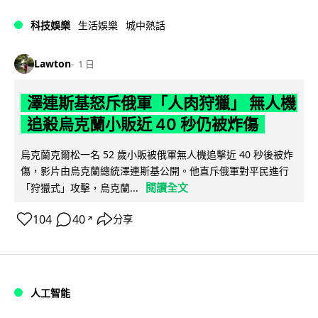
科技娛樂
生活娛樂
城中熱話
Lawton
1 日
澤連斯基怒斥俄軍「人肉狩獵」 無人機
追殺烏克蘭小販近 40 秒仍被炸傷
烏克蘭克爾松一名 52 歲小販被俄軍無人機追擊近 40 秒後被炸
傷，影片由烏克蘭總統澤連斯基公開。他直斥俄軍對平民進行
閱讀全文
「狩獵式」攻擊，烏克蘭...
104
40
分享
↗
人工智能