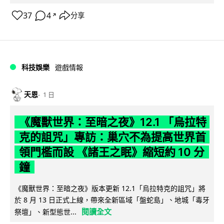
37
4
分享
↗
科技娛樂
遊戲情報
天恩
1 日
《魔獸世界：至暗之夜》12.1 「烏拉特
克的詛咒」專訪：巢穴不為提高世界首
領門檻而設 《諸王之眠》縮短約 10 分
鐘
《魔獸世界：至暗之夜》版本更新 12.1「烏拉特克的詛咒」將
於 8 月 13 日正式上線，帶來全新區域「盤蛇島」、地城「毒牙
閱讀全文
祭壇」、新型態世...