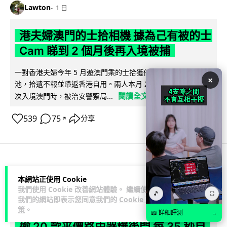
Lawton
1 日
港夫婦澳門的士拾相機 據為己有被的士
Cam 睇到 2 個月後再入境被捕
一對香港夫婦今年 5 月遊澳門乘的士拾獲他人遺留相機及電
×
池，拾遺不報並帶返香港自用。兩人本月 2 日經港珠澳大橋再
閱讀全文
次入境澳門時，被治安警察局...
539
75
分享
↗
3C科技
家居無線
本網站正使用 Cookie
我們使用 Cookie 改善網站體驗。 繼續使用
🎵
⛶
Vin
1 日
我們的網站即表示您同意我們的
Cookie 政
策
。
📖 詳細評測
→
逾 20 款平價路由器爆後門 每 35 秒自