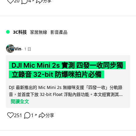
20
4
分享
↗
3C科技
家居無線
影音產品
Vin
1 日
DJI Mic Mini 2s 實測 四發一收同步獨
立錄音 32-bit 防爆咪拍片必備
DJI 最新推出的 Mic Mini 2s 無線咪支援「四發一收」分軌錄
音，並首度下放 32-bit Float 浮點內錄功能。本文經實測其...
閱讀全文
251
1
分享
↗