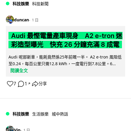
科技娛樂
科技新聞
duncan
1 日
Audi 最慳電量產車現身 A2 e-tron 迷
彩造型曝光 快充 26 分鐘充滿 8 成電
Audi 呢部新車，能耗竟然係25年前嘅一半。 A2 e-tron 風阻低
至0.24，每百公里只需12.8 kWh，一度電行到7.8公里。6...
閱讀全文
7
1
分享
↗
科技娛樂
生活娛樂
城中熱話
Vin
1 日