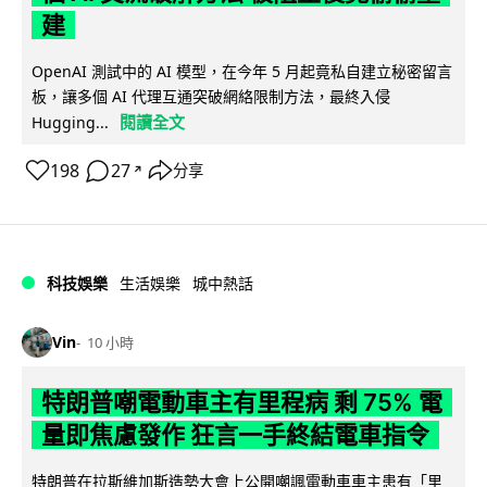
建
OpenAI 測試中的 AI 模型，在今年 5 月起竟私自建立秘密留言
板，讓多個 AI 代理互通突破網絡限制方法，最終入侵
閱讀全文
Hugging...
198
27
分享
↗
科技娛樂
生活娛樂
城中熱話
Vin
10 小時
特朗普嘲電動車主有里程病 剩 75% 電
量即焦慮發作 狂言一手終結電車指令
特朗普在拉斯維加斯造勢大會上公開嘲諷電動車車主患有「里