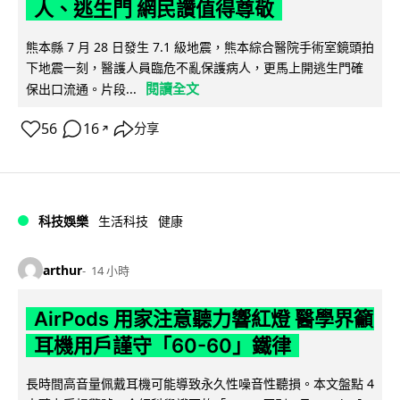
人、逃生門 網民讚值得尊敬
熊本縣 7 月 28 日發生 7.1 級地震，熊本綜合醫院手術室鏡頭拍
下地震一刻，醫護人員臨危不亂保護病人，更馬上開逃生門確
閱讀全文
保出口流通。片段...
56
16
分享
↗
科技娛樂
生活科技
健康
arthur
14 小時
AirPods 用家注意聽力響紅燈 醫學界籲
耳機用戶謹守「60-60」鐵律
長時間高音量佩戴耳機可能導致永久性噪音性聽損。本文盤點 4