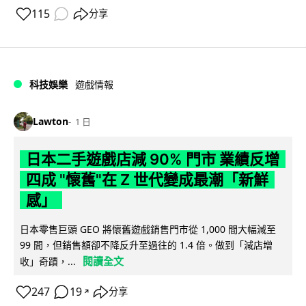
115
分享
科技娛樂
遊戲情報
Lawton
1 日
日本二手遊戲店減 90% 門市 業績反增
四成 "懷舊"在 Z 世代變成最潮「新鮮
感」
日本零售巨頭 GEO 將懷舊遊戲銷售門市從 1,000 間大幅減至
99 間，但銷售額卻不降反升至過往的 1.4 倍。做到「減店增
閱讀全文
收」奇蹟，...
247
19
分享
↗