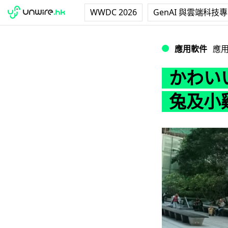
WWDC 2026
GenAI 與雲端科技
かわいい！教你用
應用軟件
應
かわい
兔及小