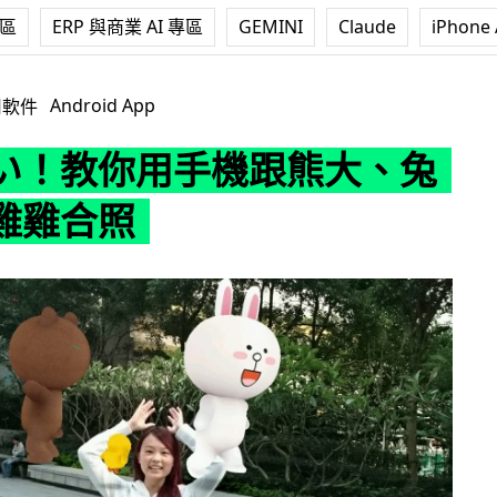
專區
ERP 與商業 AI 專區
GEMINI
Claude
iPhone 
手機跟熊大、兔兔及小雞雞合照
Android App
用軟件
い！教你用手機跟熊大、兔
雞雞合照