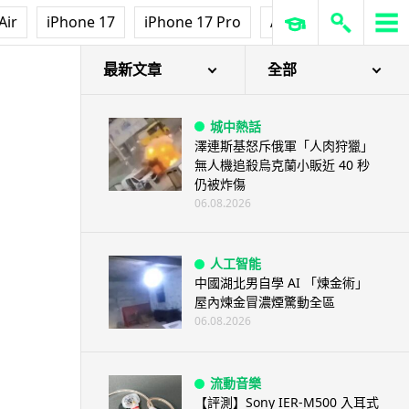
Air
iPhone 17
iPhone 17 Pro
AirPods Pro 3
Ap
最新文章
全部
城中熱話
澤連斯基怒斥俄軍「人肉狩獵」
無人機追殺烏克蘭小販近 40 秒
仍被炸傷
06.08.2026
人工智能
中國湖北男自學 AI 「煉金術」
屋內煉金冒濃煙驚動全區
06.08.2026
流動音樂
【評測】Sony IER-M500 入耳式