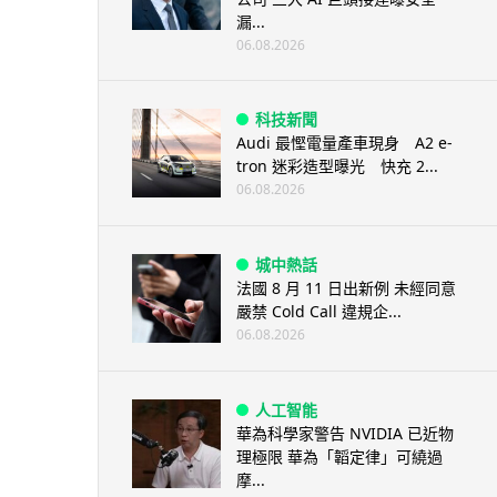
漏...
06.08.2026
科技新聞
Audi 最慳電量產車現身 A2 e-
tron 迷彩造型曝光 快充 2...
06.08.2026
城中熱話
法國 8 月 11 日出新例 未經同意
嚴禁 Cold Call 違規企...
06.08.2026
人工智能
華為科學家警告 NVIDIA 已近物
理極限 華為「韜定律」可繞過
摩...