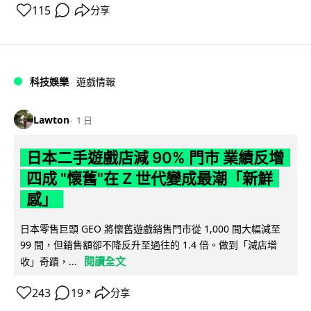
115
分享
科技娛樂
遊戲情報
Lawton
1 日
日本二手遊戲店減 90% 門市 業績反增
四成 "懷舊"在 Z 世代變成最潮「新鮮
感」
日本零售巨頭 GEO 將懷舊遊戲銷售門市從 1,000 間大幅減至
99 間，但銷售額卻不降反升至過往的 1.4 倍。做到「減店增
閱讀全文
收」奇蹟，...
243
19
分享
↗