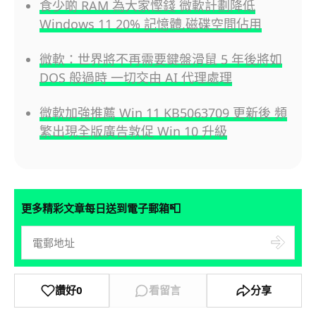
食少啲 RAM 為大家慳錢 微軟計劃降低
Windows 11 20% 記憶體,磁碟空間佔用
微軟：世界將不再需要鍵盤滑鼠 5 年後將如
DOS 般過時 一切交由 AI 代理處理
微軟加強推薦 Win 11 KB5063709 更新後 頻
繁出現全版廣告敦促 Win 10 升級
📮
更多精彩文章每日送到電子郵箱
讚好
0
看留言
分享