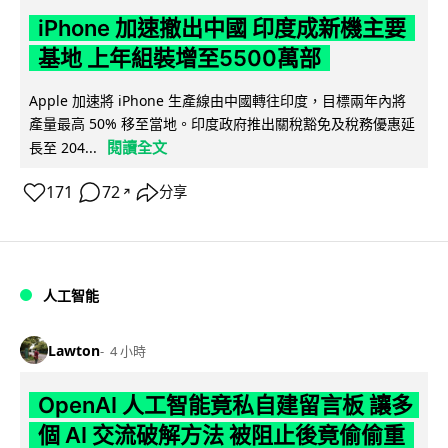
iPhone 加速撤出中國 印度成新機主要
基地 上年組裝增至5500萬部
Apple 加速將 iPhone 生產線由中國轉往印度，目標兩年內將
產量最高 50% 移至當地。印度政府推出關稅豁免及稅務優惠延
閱讀全文
長至 204...
171
72
分享
↗
人工智能
Lawton
4 小時
OpenAI 人工智能竟私自建留言板 讓多
個 AI 交流破解方法 被阻止後竟偷偷重