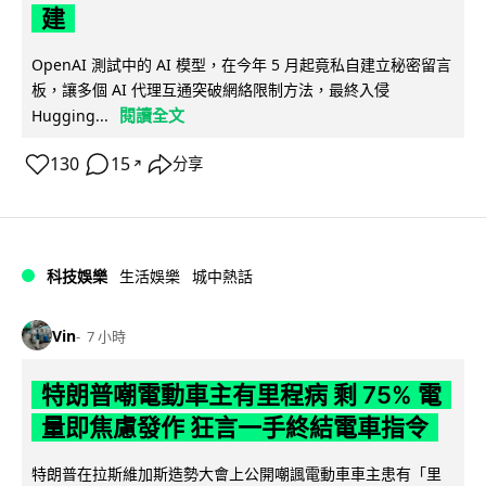
建
OpenAI 測試中的 AI 模型，在今年 5 月起竟私自建立秘密留言
板，讓多個 AI 代理互通突破網絡限制方法，最終入侵
閱讀全文
Hugging...
130
15
分享
↗
科技娛樂
生活娛樂
城中熱話
Vin
7 小時
特朗普嘲電動車主有里程病 剩 75% 電
量即焦慮發作 狂言一手終結電車指令
特朗普在拉斯維加斯造勢大會上公開嘲諷電動車車主患有「里