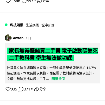
1,546
593
分享
↗
科技娛樂
生活娛樂
城中熱話
Lawton
1 日
家長無得慳錢買二手書 電子啟動碼鎖死
二手教科書 學生無法做功課
社福界立法會議員陳文宜指，一間中學書單價錢按年加 14.7%
遠超通漲，令家長難以負擔。而且電子教材啟動碼這項設計，
閱讀全文
令學生無法完成功課，二手...
935
371
分享
↗