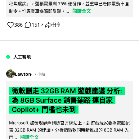
程焦慮病」，聲稱電量剩 75% 便發作，並重申已廢除電動車強
閱讀全文
制令。惟專業車媒隨即反駁，...
386
151
分享
↗
人工智能
Lawton
7 小時
微軟刪走 32GB RAM 遊戲建議 分析:
為 8GB Surface 銷售鋪路 連自家
Copilot+ 門檻也未到
Microsoft 被發現靜靜刪除官方網站上，對遊戲玩家要為電腦配
置 32GB RAM 的建議。分析指微軟同時新推出的 8GB RAM 入
閱讀全文
門...