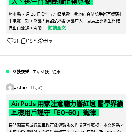
人、逃生門 網民讚值得尊敬
熊本縣 7 月 28 日發生 7.1 級地震，熊本綜合醫院手術室鏡頭拍
下地震一刻，醫護人員臨危不亂保護病人，更馬上開逃生門確
閱讀全文
保出口流通。片段...
51
15
分享
↗
科技娛樂
生活科技
健康
arthur
11 小時
AirPods 用家注意聽力響紅燈 醫學界籲
耳機用戶謹守「60-60」鐵律
長時間高音量佩戴耳機可能導致永久性噪音性聽損。本文盤點 4
大聽力受損警號，介紹科學護耳的「60-60 原則」及 Apple 內