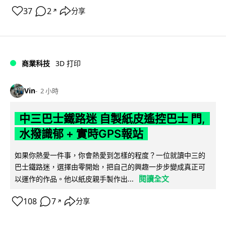
37
2
分享
↗
商業科技
3D 打印
Vin
2 小時
中三巴士鐵路迷 自製紙皮遙控巴士 門,
水撥識郁 + 實時GPS報站
如果你熱愛一件事，你會熱愛到怎樣的程度？一位就讀中三的
巴士鐵路迷，選擇由零開始，把自己的興趣一步步變成真正可
閱讀全文
以運作的作品。他以紙皮親手製作出...
108
7
分享
↗