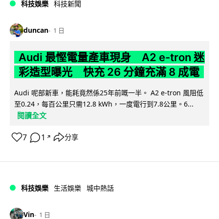
科技娛樂
科技新聞
duncan
1 日
Audi 最慳電量產車現身 A2 e-tron 迷
彩造型曝光 快充 26 分鐘充滿 8 成電
Audi 呢部新車，能耗竟然係25年前嘅一半。 A2 e-tron 風阻低
至0.24，每百公里只需12.8 kWh，一度電行到7.8公里。6...
閱讀全文
7
1
分享
↗
科技娛樂
生活娛樂
城中熱話
Vin
1 日