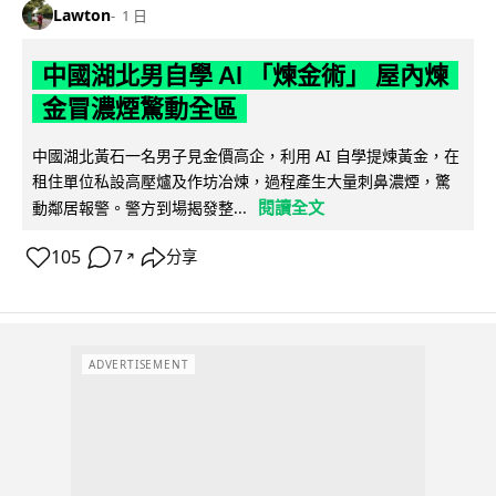
Lawton
1 日
中國湖北男自學 AI 「煉金術」 屋內煉
金冒濃煙驚動全區
中國湖北黃石一名男子見金價高企，利用 AI 自學提煉黃金，在
租住單位私設高壓爐及作坊冶煉，過程產生大量刺鼻濃煙，驚
閱讀全文
動鄰居報警。警方到場揭發整...
105
7
分享
↗
ADVERTISEMENT