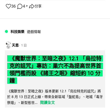
36
4
分享
↗
科技娛樂
遊戲情報
天恩
1 日
《魔獸世界：至暗之夜》12.1 「烏拉特
克的詛咒」專訪：巢穴不為提高世界首
領門檻而設 《諸王之眠》縮短約 10 分
鐘
《魔獸世界：至暗之夜》版本更新 12.1「烏拉特克的詛咒」將
於 8 月 13 日正式上線，帶來全新區域「盤蛇島」、地城「毒牙
閱讀全文
祭壇」、新型態世...