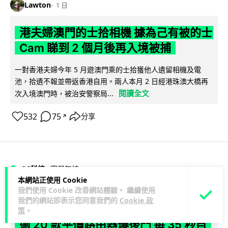
Lawton
1 日
港夫婦澳門的士拾相機 據為己有被的士
Cam 睇到 2 個月後再入境被捕
一對香港夫婦今年 5 月遊澳門乘的士拾獲他人遺留相機及電
池，拾遺不報並帶返香港自用。兩人本月 2 日經港珠澳大橋再
閱讀全文
次入境澳門時，被治安警察局...
532
75
分享
↗
3C科技
家居無線
本網站正使用 Cookie
我們使用 Cookie 改善網站體驗。 繼續使用
Vin
1 日
我們的網站即表示您同意我們的
Cookie 政
策
。
逾 20 款平價路由器爆後門 每 35 秒自