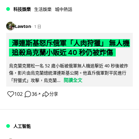
科技娛樂
生活娛樂
城中熱話
Lawton
1 日
澤連斯基怒斥俄軍「人肉狩獵」 無人機
追殺烏克蘭小販近 40 秒仍被炸傷
烏克蘭克爾松一名 52 歲小販被俄軍無人機追擊近 40 秒後被炸
傷，影片由烏克蘭總統澤連斯基公開。他直斥俄軍對平民進行
閱讀全文
「狩獵式」攻擊，烏克蘭...
102
36
分享
↗
人工智能