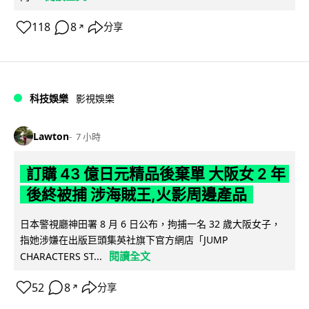
118
8
分享
↗
科技娛樂
影視娛樂
Lawton
7 小時
訂購 43 億日元精品後棄單 大阪女 2 年
後終被捕 涉海賊王,火影周邊產品
日本警視廳神田署 8 月 6 日公布，拘捕一名 32 歲大阪女子，
指她涉嫌在出版巨頭集英社旗下官方網店「JUMP
閱讀全文
CHARACTERS ST...
52
8
分享
↗