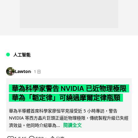
人工智能
Lawton
1 日
華為科學家警告 NVIDIA 已近物理極限
華為「韜定律」可繞過摩爾定律瓶頸
華為半導體首席科學家廖恒罕見接受近 5 小時專訪，警告
NVIDIA 等西方晶片巨頭正逼近物理極限，傳統製程升級已失經
閱讀全文
濟效益。他同時介紹華為...