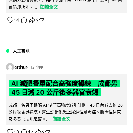
閱讀全文
置防護功能，...
14
分享
人工智能
arthur
12 小時
AI 減肥餐單配合高強度操練 成都男
45 日減 20 公斤後多器官衰竭
成都一名男子跟隨 AI 制訂高強度減脂計劃，45 日內減去約 20
公斤後昏迷送院。醫生診斷他患上尿源性膿毒症、膿毒性休克
閱讀全文
及多器官功能障礙。...
18
4
分享
↗