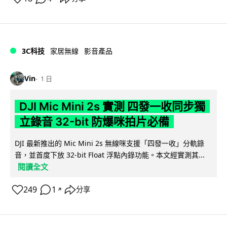
3C科技
家居無線
影音產品
Vin
1 日
DJI Mic Mini 2s 實測 四發一收同步獨
立錄音 32-bit 防爆咪拍片必備
DJI 最新推出的 Mic Mini 2s 無線咪支援「四發一收」分軌錄
音，並首度下放 32-bit Float 浮點內錄功能。本文經實測其...
閱讀全文
249
1
分享
↗