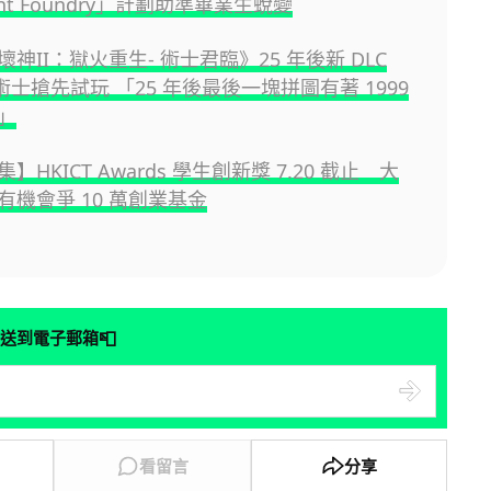
ent Foundry」計劃助準畢業生蛻變
神II：獄火重生- 術士君臨》25 年後新 DLC
lv 術士搶先試玩 「25 年後最後一塊拼圖有著 1999
」
】HKICT Awards 學生創新獎 7.20 截止 大
有機會爭 10 萬創業基金
📮
送到電子郵箱
看留言
分享