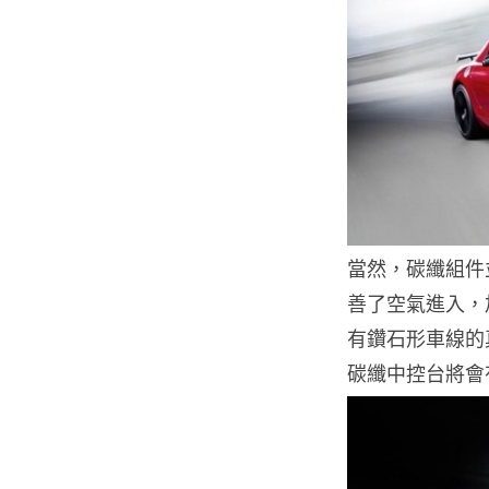
當然，碳纖組件並
善了空氣進入，加強降
有鑽石形車線的真
碳纖中控台將會