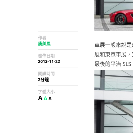
作者
唐美鳳
車展一般來說是新
展和東京車展，宣佈
發佈日期
2013-11-22
最後的平治 SLS AM
閱讀時間
2分鐘
字體大小
A
A
A