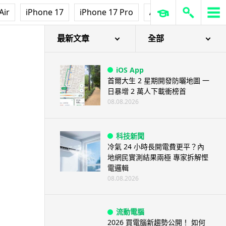
Air
iPhone 17
iPhone 17 Pro
AirPods Pro 3
Ap
最新文章
全部
iOS App
首爾大生 2 星期開發防曬地圖 一
日暴增 2 萬人下載衝榜首
08.08.2026
科技新聞
冷氣 24 小時長開電費更平？內
地網民實測結果兩極 專家拆解慳
電邏輯
08.08.2026
流動電腦
2026 買電腦新趨勢公開！ 如何