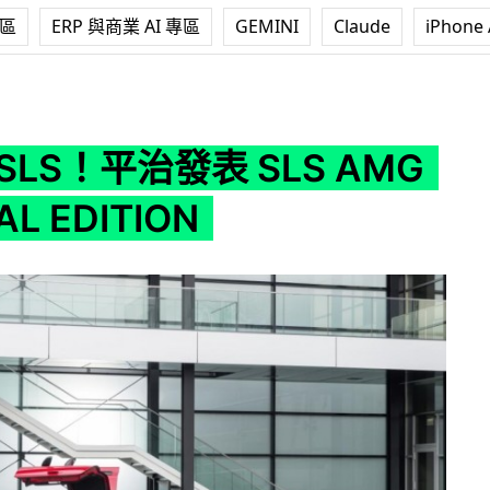
專區
ERP 與商業 AI 專區
GEMINI
Claude
iPhone 
 SLS AMG GT FINAL EDITION
SLS！平治發表 SLS AMG
AL EDITION