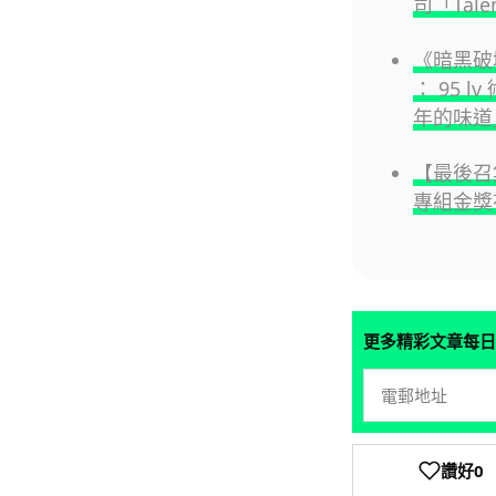
司「Tal
《暗黑破壞
： 95 
年的味道
【最後召集
專組金獎
更多精彩文章每日
讚好
0