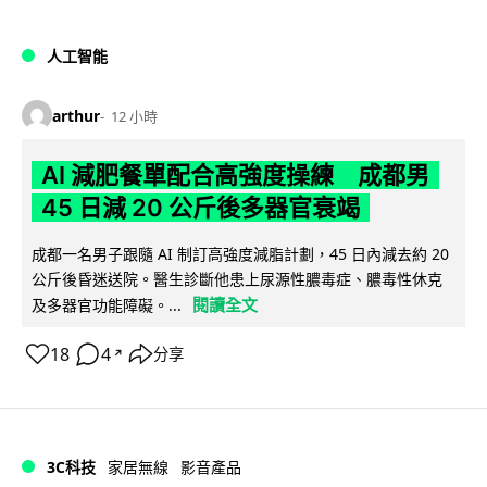
人工智能
arthur
12 小時
AI 減肥餐單配合高強度操練 成都男
45 日減 20 公斤後多器官衰竭
成都一名男子跟隨 AI 制訂高強度減脂計劃，45 日內減去約 20
公斤後昏迷送院。醫生診斷他患上尿源性膿毒症、膿毒性休克
閱讀全文
及多器官功能障礙。...
18
4
分享
↗
3C科技
家居無線
影音產品