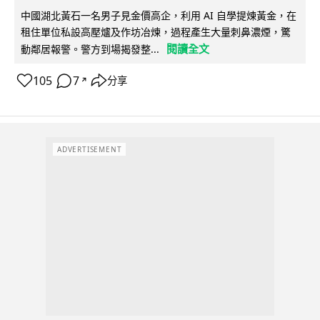
中國湖北黃石一名男子見金價高企，利用 AI 自學提煉黃金，在
租住單位私設高壓爐及作坊冶煉，過程產生大量刺鼻濃煙，驚
閱讀全文
動鄰居報警。警方到場揭發整...
105
7
分享
↗
ADVERTISEMENT