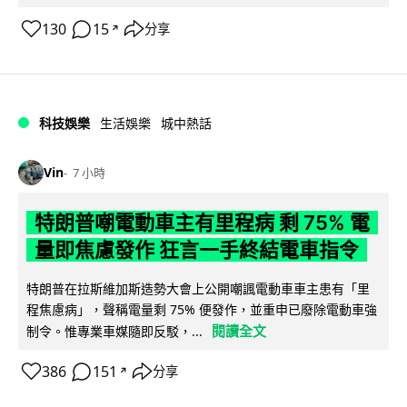
130
15
分享
↗
科技娛樂
生活娛樂
城中熱話
Vin
7 小時
特朗普嘲電動車主有里程病 剩 75% 電
量即焦慮發作 狂言一手終結電車指令
特朗普在拉斯維加斯造勢大會上公開嘲諷電動車車主患有「里
程焦慮病」，聲稱電量剩 75% 便發作，並重申已廢除電動車強
閱讀全文
制令。惟專業車媒隨即反駁，...
386
151
分享
↗