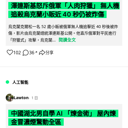
澤連斯基怒斥俄軍「人肉狩獵」 無人機
追殺烏克蘭小販近 40 秒仍被炸傷
烏克蘭克爾松一名 52 歲小販被俄軍無人機追擊近 40 秒後被炸
傷，影片由烏克蘭總統澤連斯基公開。他直斥俄軍對平民進行
閱讀全文
「狩獵式」攻擊，烏克蘭...
102
36
分享
↗
人工智能
Lawton
1 日
中國湖北男自學 AI 「煉金術」 屋內煉
金冒濃煙驚動全區