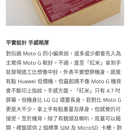
平實設計 手感略厚
對玩過 Moto G 的小編來說，或多或少都會先入為
主覺得 Moto G 較好。不過，直至「紅米」拿到手
就發現造工比想像中好，外表平實塑膠機身，感覺
有點 Huawei 低價機，但最起碼不像 Moto G 機背
會不斷印上指紋。手感方面，「紅米」只有 4.7 吋
屏幕，但機身比 LG G2 還要長身，若對比 Moto G
更是大不少，拿上手有點重量及厚身，但感覺仍可
接受。至於機背，除了有鏡頭及喇叭，底蓋可以揭
開，裡面提供 2 個標準 SIM 及 MicroSD 卡槽，對