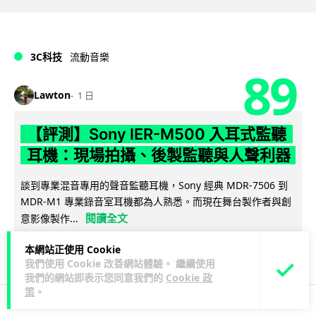
3C科技
流動音樂
89
Lawton
1 日
【評測】Sony IER-M500 入耳式監聽
耳機：現場拍攝、後製監聽與人聲利器
談到專業混音專用的聲音監聽耳機，Sony 經典 MDR-7506 到
MDR-M1 專業錄音室耳機都為人熟悉。而現在舞台製作者與創
閱讀全文
意影像製作...
36
4
本網站正使用 Cookie
分享
↗
我們使用 Cookie 改善網站體驗。 繼續使用
我們的網站即表示您同意我們的
Cookie 政
策
。