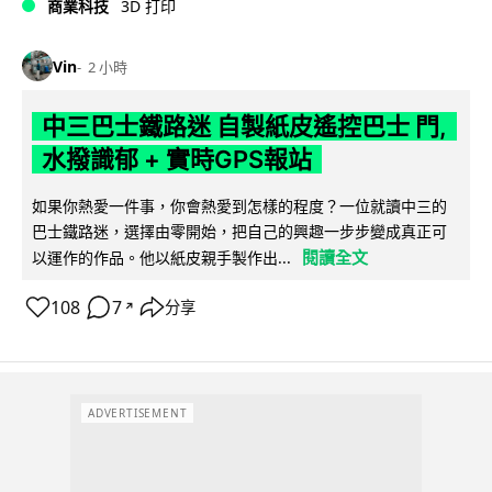
商業科技
3D 打印
Vin
2 小時
中三巴士鐵路迷 自製紙皮遙控巴士 門,
水撥識郁 + 實時GPS報站
如果你熱愛一件事，你會熱愛到怎樣的程度？一位就讀中三的
巴士鐵路迷，選擇由零開始，把自己的興趣一步步變成真正可
閱讀全文
以運作的作品。他以紙皮親手製作出...
108
7
分享
↗
ADVERTISEMENT