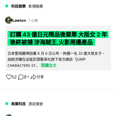
科技娛樂
影視娛樂
Lawton
7 小時
訂購 43 億日元精品後棄單 大阪女 2 年
後終被捕 涉海賊王,火影周邊產品
日本警視廳神田署 8 月 6 日公布，拘捕一名 32 歲大阪女子，
指她涉嫌在出版巨頭集英社旗下官方網店「JUMP
閱讀全文
CHARACTERS ST...
52
8
分享
↗
商業科技
資訊保安