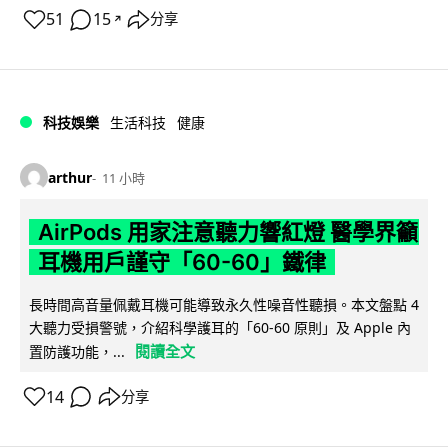
51
15
分享
↗
科技娛樂
生活科技
健康
arthur
11 小時
AirPods 用家注意聽力響紅燈 醫學界籲
耳機用戶謹守「60-60」鐵律
長時間高音量佩戴耳機可能導致永久性噪音性聽損。本文盤點 4
大聽力受損警號，介紹科學護耳的「60-60 原則」及 Apple 內
閱讀全文
置防護功能，...
14
分享