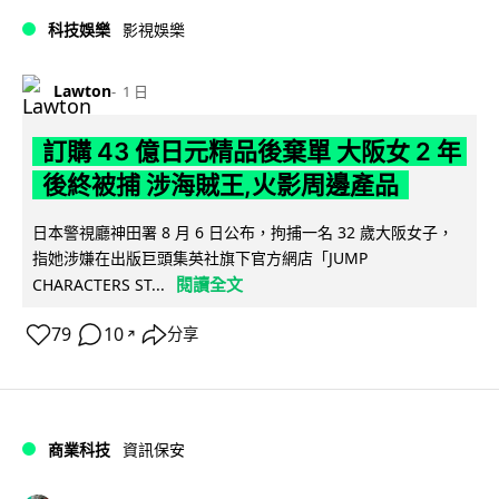
科技娛樂
影視娛樂
Lawton
1 日
訂購 43 億日元精品後棄單 大阪女 2 年
後終被捕 涉海賊王,火影周邊產品
日本警視廳神田署 8 月 6 日公布，拘捕一名 32 歲大阪女子，
指她涉嫌在出版巨頭集英社旗下官方網店「JUMP
閱讀全文
CHARACTERS ST...
79
10
分享
↗
商業科技
資訊保安