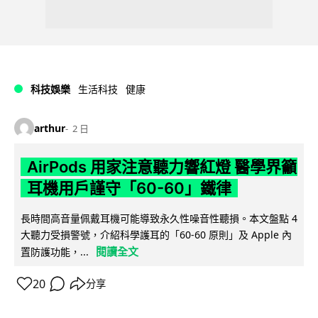
科技娛樂
生活科技
健康
arthur
2 日
AirPods 用家注意聽力響紅燈 醫學界籲
耳機用戶謹守「60-60」鐵律
長時間高音量佩戴耳機可能導致永久性噪音性聽損。本文盤點 4
大聽力受損警號，介紹科學護耳的「60-60 原則」及 Apple 內
閱讀全文
置防護功能，...
20
分享