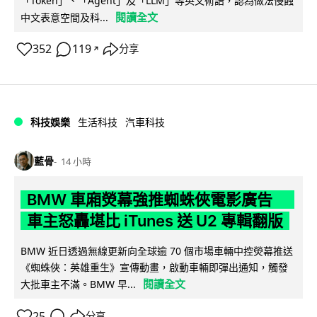
「Token」、「Agent」及「LLM」等英文術語，認為做法侵蝕
閱讀全文
中文表意空間及科...
352
119
分享
↗
科技娛樂
生活科技
汽車科技
藍骨
14 小時
BMW 車廂熒幕強推蜘蛛俠電影廣告
車主怒轟堪比 iTunes 送 U2 專輯翻版
BMW 近日透過無線更新向全球逾 70 個市場車輛中控熒幕推送
《蜘蛛俠：英雄重生》宣傳動畫，啟動車輛即彈出通知，觸發
閱讀全文
大批車主不滿。BMW 早...
25
分享