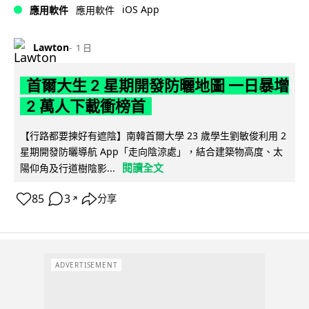
iOS App
應用軟件
應用軟件
Lawton
1 日
首爾大生 2 星期開發防曬地圖 一日暴增
2 萬人下載衝榜首
【行路都要揀好有遮陰】南韓首爾大學 23 歲學生劉敏俊利用 2
星期開發防曬導航 App「走向陰涼處」，結合建築物高度、太
閱讀全文
陽仰角及行道樹陰影...
85
3
分享
↗
ADVERTISEMENT