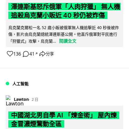
澤連斯基怒斥俄軍「人肉狩獵」 無人機
追殺烏克蘭小販近 40 秒仍被炸傷
烏克蘭克爾松一名 52 歲小販被俄軍無人機追擊近 40 秒後被炸
傷，影片由烏克蘭總統澤連斯基公開。他直斥俄軍對平民進行
閱讀全文
「狩獵式」攻擊，烏克蘭...
136
41
分享
↗
人工智能
Lawton
2 日
中國湖北男自學 AI 「煉金術」 屋內煉
金冒濃煙驚動全區