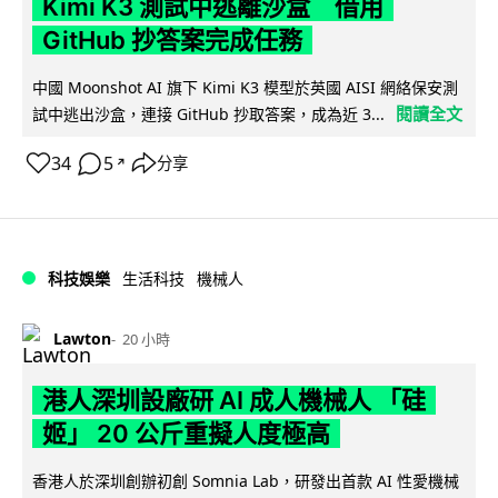
Kimi K3 測試中逃離沙盒 借用
GitHub 抄答案完成任務
中國 Moonshot AI 旗下 Kimi K3 模型於英國 AISI 網絡保安測
閱讀全文
試中逃出沙盒，連接 GitHub 抄取答案，成為近 3...
34
5
分享
↗
科技娛樂
生活科技
機械人
Lawton
20 小時
港人深圳設廠研 AI 成人機械人 「硅
姬」 20 公斤重擬人度極高
香港人於深圳創辦初創 Somnia Lab，研發出首款 AI 性愛機械