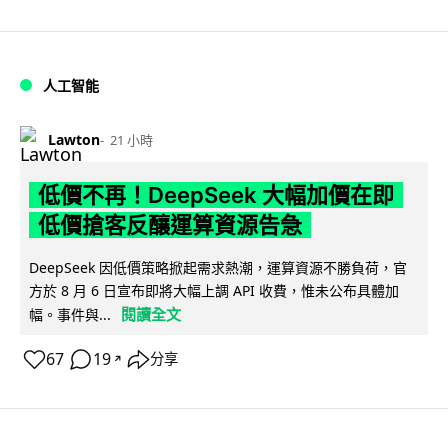
人工智能
Lawton
21 小時
低價不再！DeepSeek 大幅加價在即
低價搶客反釀運算資源告急
DeepSeek 因低價策略掀起需求熱潮，運算資源不勝負荷，官
方於 8 月 6 日宣布即將大幅上調 API 收費，惟未公布具體加
閱讀全文
幅。事件與...
67
19
分享
↗