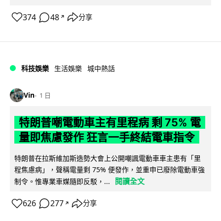
374
48
分享
↗
科技娛樂
生活娛樂
城中熱話
Vin
1 日
特朗普嘲電動車主有里程病 剩 75% 電
量即焦慮發作 狂言一手終結電車指令
特朗普在拉斯維加斯造勢大會上公開嘲諷電動車車主患有「里
程焦慮病」，聲稱電量剩 75% 便發作，並重申已廢除電動車強
閱讀全文
制令。惟專業車媒隨即反駁，...
626
277
分享
↗