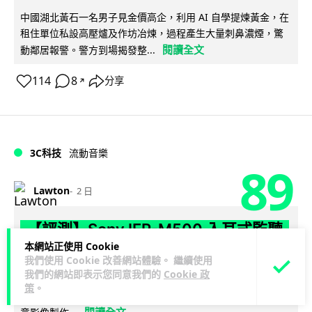
中國湖北黃石一名男子見金價高企，利用 AI 自學提煉黃金，在
租住單位私設高壓爐及作坊冶煉，過程產生大量刺鼻濃煙，驚
閱讀全文
動鄰居報警。警方到場揭發整...
114
8
分享
↗
3C科技
流動音樂
89
Lawton
2 日
【評測】Sony IER-M500 入耳式監聽
本網站正使用 Cookie
耳機：現場拍攝、後製監聽與人聲利器
我們使用 Cookie 改善網站體驗。 繼續使用
我們的網站即表示您同意我們的
Cookie 政
談到專業混音專用的聲音監聽耳機，Sony 經典 MDR-7506 到
策
。
MDR-M1 專業錄音室耳機都為人熟悉。而現在舞台製作者與創
閱讀全文