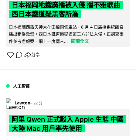
日本福岡地鐵廣播被入侵 播不雅歌曲
西日本鐵道疑黑客所為
日本福岡西鐵天神大牟田線兩個車站，8 月 4 日廣播系統離奇
播出粗俗歌聲，西日本鐵道懷疑遭第三方非法入侵，正調查事
閱讀全文
件並考慮報案。網上一度傳言...
分享
人工智能
Lawton
22 分
阿里 Qwen 正式駁入 Apple 生態 中國
大陸 Mac 用戶率先使用