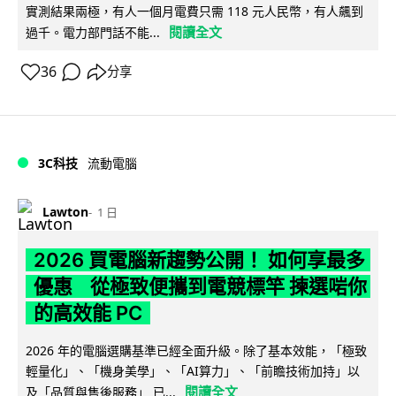
實測結果兩極，有人一個月電費只需 118 元人民幣，有人飆到
閱讀全文
過千。電力部門話不能...
36
分享
3C科技
流動電腦
Lawton
1 日
2026 買電腦新趨勢公開！ 如何享最多
優惠 從極致便攜到電競標竿 揀選啱你
的高效能 PC
2026 年的電腦選購基準已經全面升級。除了基本效能，「極致
輕量化」、「機身美學」、「AI算力」、「前瞻技術加持」以
閱讀全文
及「品質與售後服務」 已...