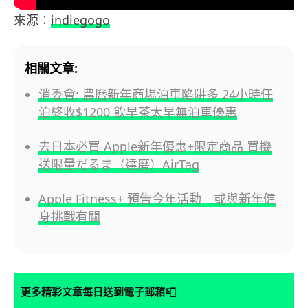
來源：
indiegogo
相關文章:
消委會: 農曆新年商場泊車陷阱多 24小時任
泊終收$1200 飲早茶太早無泊車優惠
去日本必買 Apple新年優惠+限定商品 買機
送限量だるま（達磨）AirTag
Apple Fitness+ 預告今年活動 或與新年健
身挑戰有關
📮
更多精彩文章每日送到電子郵箱