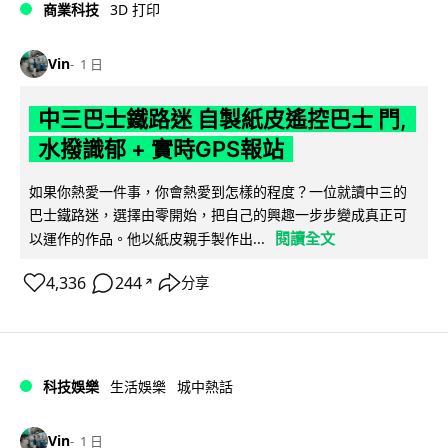
商業科技
3D 打印
Vin
1 日
中三巴士鐵路迷 自製紙皮遙控巴士 門,
水撥識郁 + 實時GPS報站
如果你熱愛一件事，你會熱愛到怎樣的程度？一位就讀中三的
巴士鐵路迷，選擇由零開始，把自己的興趣一步步變成真正可
閱讀全文
以運作的作品。他以紙皮親手製作出...
4,336
244
分享
↗
科技娛樂
生活娛樂
城中熱話
Vin
1 日