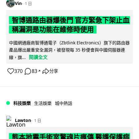
Vin
1 日
智博通路由器爆後門 官方緊急下架止血
稱漏洞是功能在維修時使用
中國網通廠商智博通電子（Zbtlink Electronics）旗下的路由器
產品爆出嚴重安全漏洞，被發現每 35 秒便會與中國伺服器連
閱讀全文
線，旗...
370
83
分享
↗
科技娛樂
生活娛樂
城中熱話
Lawton
1 日
熊本地震手術室驚魂片瘋傳 醫護保護病