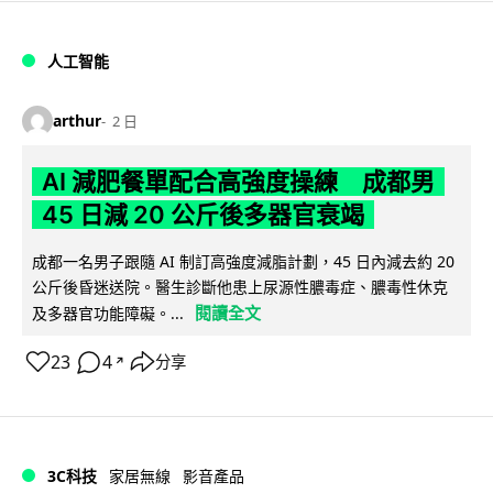
人工智能
arthur
2 日
AI 減肥餐單配合高強度操練 成都男
45 日減 20 公斤後多器官衰竭
成都一名男子跟隨 AI 制訂高強度減脂計劃，45 日內減去約 20
公斤後昏迷送院。醫生診斷他患上尿源性膿毒症、膿毒性休克
閱讀全文
及多器官功能障礙。...
23
4
分享
↗
3C科技
家居無線
影音產品