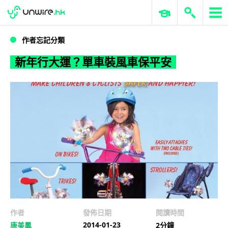
WWDC 2026
GenAI 與雲端科技專區
ERP 與商業 AI
新年行大運？單車裝風車保平安
作者忘記分類
新年行大運？單車裝風車保平安
作者
發佈日期
閱讀時間
2014-01-23
唐美鳳
2分鐘