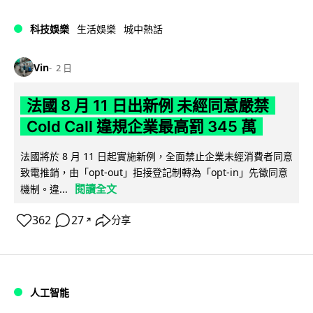
科技娛樂
生活娛樂
城中熱話
Vin
2 日
法國 8 月 11 日出新例 未經同意嚴禁
Cold Call 違規企業最高罰 345 萬
法國將於 8 月 11 日起實施新例，全面禁止企業未經消費者同意
致電推銷，由「opt-out」拒接登記制轉為「opt-in」先徵同意
閱讀全文
機制。違...
362
27
分享
↗
人工智能