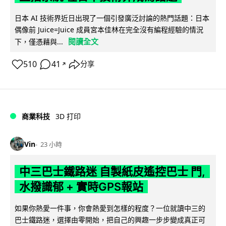
日本 AI 技術界近日出現了一個引發廣泛討論的熱門話題：日本
偶像前 Juice=Juice 成員宮本佳林在完全沒有編程經驗的情況
閱讀全文
下，僅憑藉與...
510
41
分享
↗
商業科技
3D 打印
Vin
23 小時
中三巴士鐵路迷 自製紙皮遙控巴士 門,
水撥識郁 + 實時GPS報站
如果你熱愛一件事，你會熱愛到怎樣的程度？一位就讀中三的
巴士鐵路迷，選擇由零開始，把自己的興趣一步步變成真正可