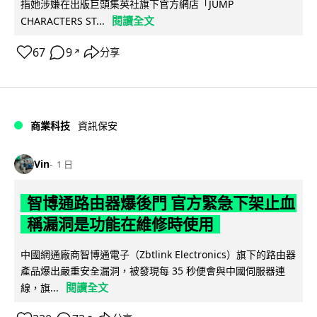
指她涉嫌在出版巨頭集英社旗下官方網店「JUMP
閱讀全文
CHARACTERS ST...
67
9
分享
↗
商業科技
資訊保安
Vin
1 日
智博通路由器爆後門 官方緊急下架止血
稱漏洞是功能在維修時使用
中國網通廠商智博通電子（Zbtlink Electronics）旗下的路由器
產品爆出嚴重安全漏洞，被發現每 35 秒便會與中國伺服器連
閱讀全文
線，旗...