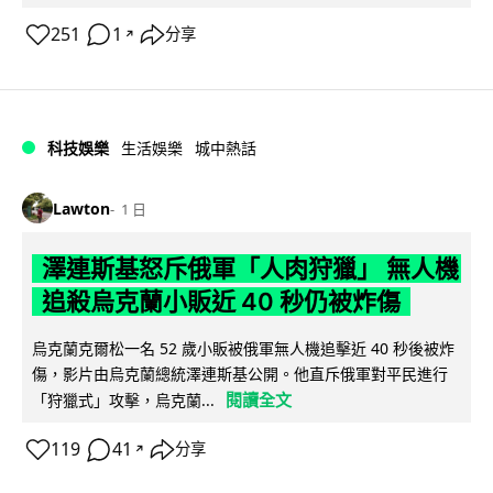
251
1
分享
↗
科技娛樂
生活娛樂
城中熱話
Lawton
1 日
澤連斯基怒斥俄軍「人肉狩獵」 無人機
追殺烏克蘭小販近 40 秒仍被炸傷
烏克蘭克爾松一名 52 歲小販被俄軍無人機追擊近 40 秒後被炸
傷，影片由烏克蘭總統澤連斯基公開。他直斥俄軍對平民進行
閱讀全文
「狩獵式」攻擊，烏克蘭...
119
41
分享
↗