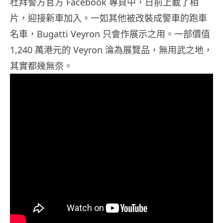
杜拜警方官方 Facebook 專頁中，日前上載了相
片，迎接新車加入。一如其他被改裝成警車的跑車
名車，Bugatti Veyron 只會作展示之用。一部價值
1,240 萬港元的 Veyron 淪為展覽品，無用武之地，
其實都幾無奈。