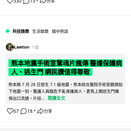
330
73
分享
↗
科技娛樂
生活娛樂
城中熱話
Lawton
1 日
熊本地震手術室驚魂片瘋傳 醫護保護病
人、逃生門 網民讚值得尊敬
熊本縣 7 月 28 日發生 7.1 級地震，熊本綜合醫院手術室鏡頭拍
下地震一刻，醫護人員臨危不亂保護病人，更馬上開逃生門確
閱讀全文
保出口流通。片段...
67
18
分享
↗