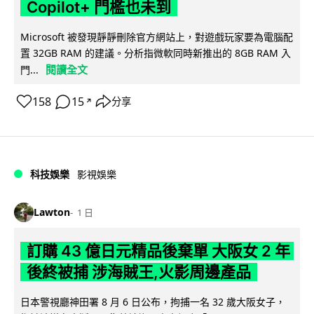
Copilot+ 門檻也未到
Microsoft 被發現靜靜刪除官方網站上，對遊戲玩家要為電腦配
置 32GB RAM 的建議。分析指微軟同時新推出的 8GB RAM 入
閱讀全文
門...
158
15
分享
↗
科技娛樂
影視娛樂
Lawton
1 日
訂購 43 億日元精品後棄單 大阪女 2 年
後終被捕 涉海賊王,火影周邊產品
日本警視廳神田署 8 月 6 日公布，拘捕一名 32 歲大阪女子，