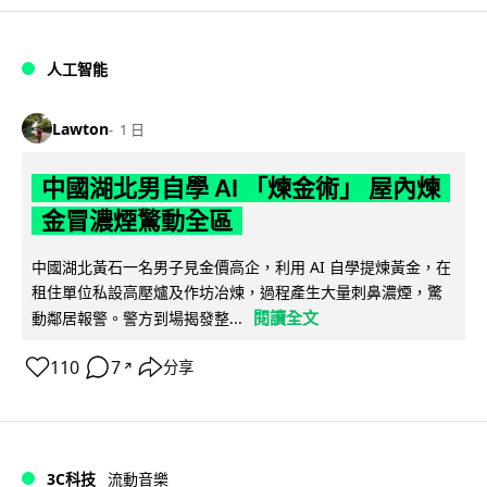
人工智能
Lawton
1 日
中國湖北男自學 AI 「煉金術」 屋內煉
金冒濃煙驚動全區
中國湖北黃石一名男子見金價高企，利用 AI 自學提煉黃金，在
租住單位私設高壓爐及作坊冶煉，過程產生大量刺鼻濃煙，驚
閱讀全文
動鄰居報警。警方到場揭發整...
110
7
分享
↗
3C科技
流動音樂