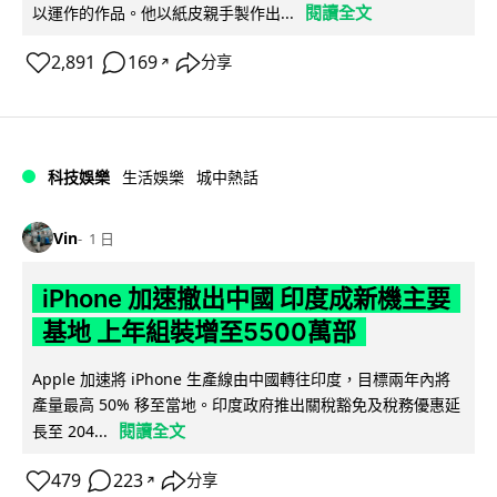
閱讀全文
以運作的作品。他以紙皮親手製作出...
2,891
169
分享
↗
科技娛樂
生活娛樂
城中熱話
Vin
1 日
iPhone 加速撤出中國 印度成新機主要
基地 上年組裝增至5500萬部
Apple 加速將 iPhone 生產線由中國轉往印度，目標兩年內將
產量最高 50% 移至當地。印度政府推出關稅豁免及稅務優惠延
閱讀全文
長至 204...
479
223
分享
↗