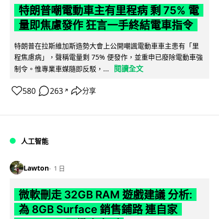
特朗普嘲電動車主有里程病 剩 75% 電
量即焦慮發作 狂言一手終結電車指令
特朗普在拉斯維加斯造勢大會上公開嘲諷電動車車主患有「里
程焦慮病」，聲稱電量剩 75% 便發作，並重申已廢除電動車強
閱讀全文
制令。惟專業車媒隨即反駁，...
580
263
分享
↗
人工智能
Lawton
1 日
微軟刪走 32GB RAM 遊戲建議 分析:
為 8GB Surface 銷售鋪路 連自家