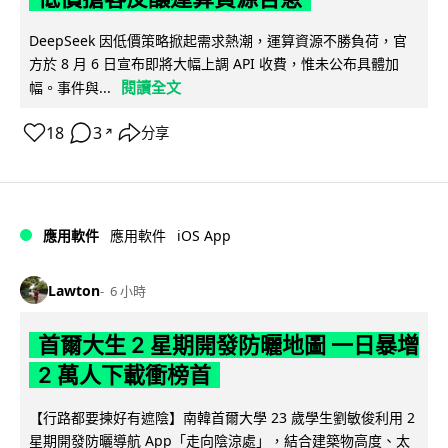
DeepSeek 因低價策略掀起需求熱潮，運算資源不勝負荷，官
方於 8 月 6 日宣布即將大幅上調 API 收費，惟未公布具體加
閱讀全文
幅。事件與...
18
3
分享
↗
iOS App
應用軟件
應用軟件
Lawton
6 小時
首爾大生 2 星期開發防曬地圖 一日暴增
2 萬人下載衝榜首
【行路都要揀好有遮陰】南韓首爾大學 23 歲學生劉敏俊利用 2
星期開發防曬導航 App「走向陰涼處」，結合建築物高度、太