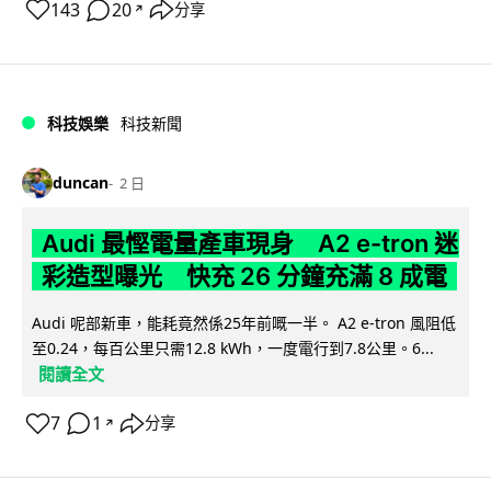
143
20
分享
↗
科技娛樂
科技新聞
duncan
2 日
Audi 最慳電量產車現身 A2 e-tron 迷
彩造型曝光 快充 26 分鐘充滿 8 成電
Audi 呢部新車，能耗竟然係25年前嘅一半。 A2 e-tron 風阻低
至0.24，每百公里只需12.8 kWh，一度電行到7.8公里。6...
閱讀全文
7
1
分享
↗