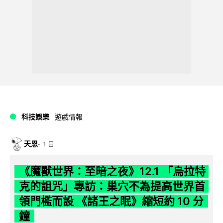
科技娛樂
遊戲情報
天恩
1 日
《魔獸世界：至暗之夜》12.1 「烏拉特
克的詛咒」專訪：巢穴不為提高世界首
領門檻而設 《諸王之眠》縮短約 10 分
鐘