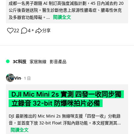
成都一名男子跟隨 AI 制訂高強度減脂計劃，45 日內減去約 20
公斤後昏迷送院。醫生診斷他患上尿源性膿毒症、膿毒性休克
閱讀全文
及多器官功能障礙。...
22
4
分享
↗
3C科技
家居無線
影音產品
Vin
1 日
DJI Mic Mini 2s 實測 四發一收同步獨
立錄音 32-bit 防爆咪拍片必備
DJI 最新推出的 Mic Mini 2s 無線咪支援「四發一收」分軌錄
音，並首度下放 32-bit Float 浮點內錄功能。本文經實測其...
閱讀全文