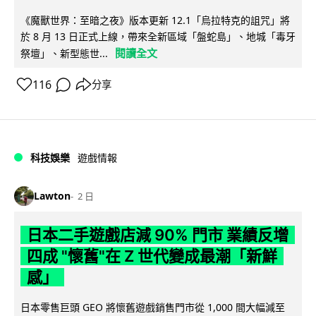
《魔獸世界：至暗之夜》版本更新 12.1「烏拉特克的詛咒」將
於 8 月 13 日正式上線，帶來全新區域「盤蛇島」、地城「毒牙
閱讀全文
祭壇」、新型態世...
116
分享
科技娛樂
遊戲情報
Lawton
2 日
日本二手遊戲店減 90% 門市 業績反增
四成 "懷舊"在 Z 世代變成最潮「新鮮
感」
日本零售巨頭 GEO 將懷舊遊戲銷售門市從 1,000 間大幅減至