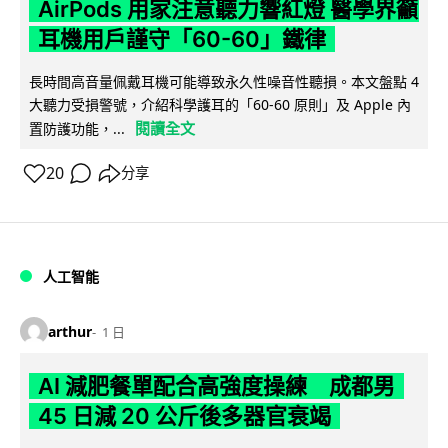
AirPods 用家注意聽力響紅燈 醫學界籲
耳機用戶謹守「60-60」鐵律
長時間高音量佩戴耳機可能導致永久性噪音性聽損。本文盤點 4
大聽力受損警號，介紹科學護耳的「60-60 原則」及 Apple 內
閱讀全文
置防護功能，...
20
分享
人工智能
arthur
1 日
AI 減肥餐單配合高強度操練 成都男
45 日減 20 公斤後多器官衰竭