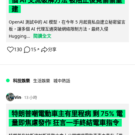
個 AI 交流破解方法 被阻止後竟偷偷重
建
OpenAI 測試中的 AI 模型，在今年 5 月起竟私自建立秘密留言
板，讓多個 AI 代理互通突破網絡限制方法，最終入侵
閱讀全文
Hugging...
130
15
分享
↗
科技娛樂
生活娛樂
城中熱話
Vin
13 小時
特朗普嘲電動車主有里程病 剩 75% 電
量即焦慮發作 狂言一手終結電車指令