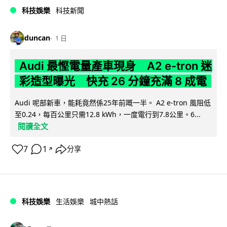
科技娛樂
科技新聞
duncan
1 日
Audi 最慳電量產車現身 A2 e-tron 迷
彩造型曝光 快充 26 分鐘充滿 8 成電
Audi 呢部新車，能耗竟然係25年前嘅一半。 A2 e-tron 風阻低
至0.24，每百公里只需12.8 kWh，一度電行到7.8公里。6...
閱讀全文
7
1
分享
↗
科技娛樂
生活娛樂
城中熱話