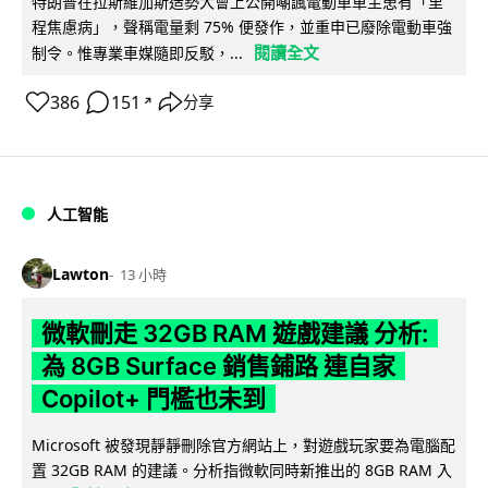
特朗普在拉斯維加斯造勢大會上公開嘲諷電動車車主患有「里
程焦慮病」，聲稱電量剩 75% 便發作，並重申已廢除電動車強
閱讀全文
制令。惟專業車媒隨即反駁，...
386
151
分享
↗
人工智能
Lawton
13 小時
微軟刪走 32GB RAM 遊戲建議 分析:
為 8GB Surface 銷售鋪路 連自家
Copilot+ 門檻也未到
Microsoft 被發現靜靜刪除官方網站上，對遊戲玩家要為電腦配
置 32GB RAM 的建議。分析指微軟同時新推出的 8GB RAM 入