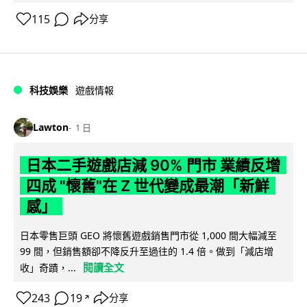
115
分享
科技娛樂
遊戲情報
Lawton
1 日
日本二手遊戲店減 90% 門市 業績反增
四成 "懷舊"在 Z 世代變成最潮「新鮮
感」
日本零售巨頭 GEO 將懷舊遊戲銷售門市從 1,000 間大幅減至
99 間，但銷售額卻不降反升至過往的 1.4 倍。做到「減店增
閱讀全文
收」奇蹟，...
243
19
分享
↗