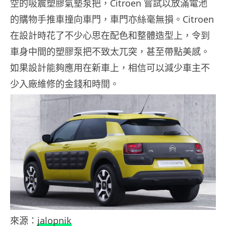
空的吸震塑膠氣墊泵把，Citroen 嘗試以放滿電池
的購物手推車撞向車門，車門亦絲毫無損。Citroen
在設計時花了不少心思在配色和整體造型上，令到
車身中間的塑膠泵把不致太兀突，甚至帶點美感。
如果設計能夠應用在新車上，相信可以減少車主不
少入廠維修的金錢和時間。
來源：
jalopnik