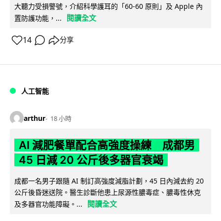
大聽力受損警號，介紹科學護耳的「60-60 原則」及 Apple 內
閱讀全文
置防護功能，...
14
分享
人工智能
arthur
18 小時
AI 減肥餐單配合高強度操練 成都男
45 日減 20 公斤後多器官衰竭
成都一名男子跟隨 AI 制訂高強度減脂計劃，45 日內減去約 20
公斤後昏迷送院。醫生診斷他患上尿源性膿毒症、膿毒性休克
閱讀全文
及多器官功能障礙。...