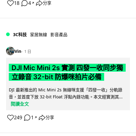
18
4
分享
↗
3C科技
家居無線
影音產品
Vin
1 日
DJI Mic Mini 2s 實測 四發一收同步獨
立錄音 32-bit 防爆咪拍片必備
DJI 最新推出的 Mic Mini 2s 無線咪支援「四發一收」分軌錄
音，並首度下放 32-bit Float 浮點內錄功能。本文經實測其...
閱讀全文
249
1
分享
↗