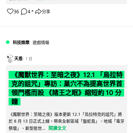
36
4
分享
↗
科技娛樂
遊戲情報
天恩
1 日
《魔獸世界：至暗之夜》12.1 「烏拉特
克的詛咒」專訪：巢穴不為提高世界首
領門檻而設 《諸王之眠》縮短約 10 分
鐘
《魔獸世界：至暗之夜》版本更新 12.1「烏拉特克的詛咒」將
於 8 月 13 日正式上線，帶來全新區域「盤蛇島」、地城「毒牙
閱讀全文
祭壇」、新型態世...