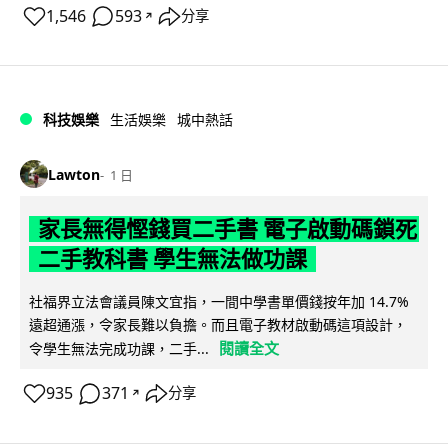
1,546
593
分享
↗
科技娛樂
生活娛樂
城中熱話
Lawton
1 日
家長無得慳錢買二手書 電子啟動碼鎖死
二手教科書 學生無法做功課
社福界立法會議員陳文宜指，一間中學書單價錢按年加 14.7%
遠超通漲，令家長難以負擔。而且電子教材啟動碼這項設計，
閱讀全文
令學生無法完成功課，二手...
935
371
分享
↗