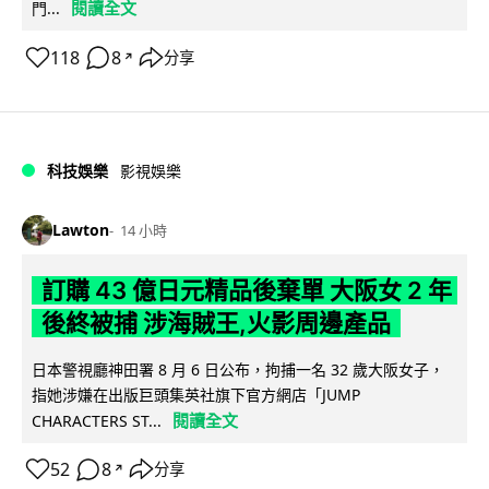
閱讀全文
門...
118
8
分享
↗
科技娛樂
影視娛樂
Lawton
14 小時
訂購 43 億日元精品後棄單 大阪女 2 年
後終被捕 涉海賊王,火影周邊產品
日本警視廳神田署 8 月 6 日公布，拘捕一名 32 歲大阪女子，
指她涉嫌在出版巨頭集英社旗下官方網店「JUMP
閱讀全文
CHARACTERS ST...
52
8
分享
↗