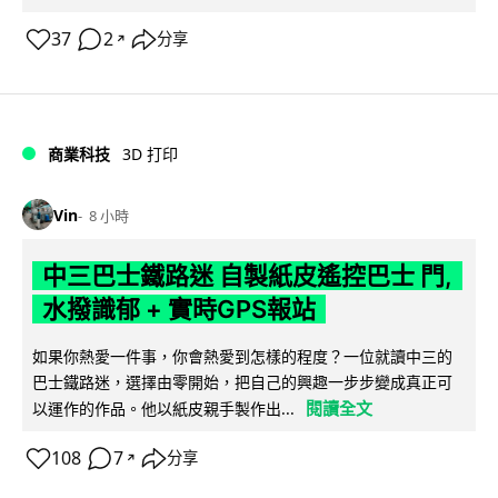
37
2
分享
↗
商業科技
3D 打印
Vin
8 小時
中三巴士鐵路迷 自製紙皮遙控巴士 門,
水撥識郁 + 實時GPS報站
如果你熱愛一件事，你會熱愛到怎樣的程度？一位就讀中三的
巴士鐵路迷，選擇由零開始，把自己的興趣一步步變成真正可
閱讀全文
以運作的作品。他以紙皮親手製作出...
108
7
分享
↗