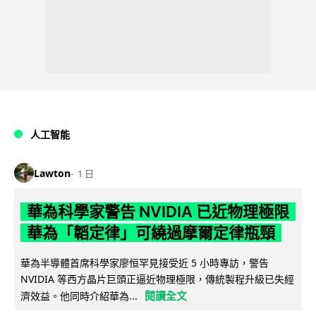
人工智能
Lawton
1 日
華為科學家警告 NVIDIA 已近物理極限
華為「韜定律」可繞過摩爾定律瓶頸
華為半導體首席科學家廖恒罕見接受近 5 小時專訪，警告
NVIDIA 等西方晶片巨頭正逼近物理極限，傳統製程升級已失經
閱讀全文
濟效益。他同時介紹華為...