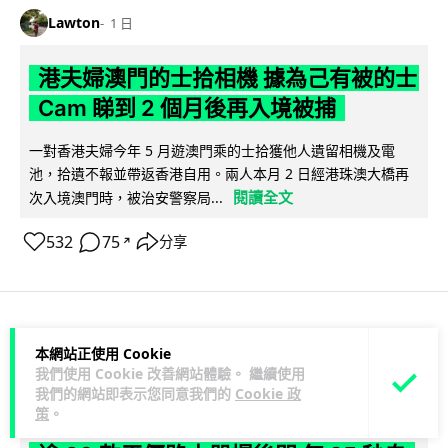
Lawton
1 日
港夫婦澳門的士拾相機 據為己有被的士
Cam 睇到 2 個月後再入境被捕
一對香港夫婦今年 5 月遊澳門乘的士拾獲他人遺留相機及電
池，拾遺不報並帶返香港自用。兩人本月 2 日經港珠澳大橋再
閱讀全文
次入境澳門時，被治安警察局...
532
75
分享
↗
3C科技
家居無線
本網站正使用 Cookie
我們使用 Cookie 改善網站體驗。 繼續使用
我們的網站即表示您同意我們的
Cookie 政
Vin
1 日
策
。