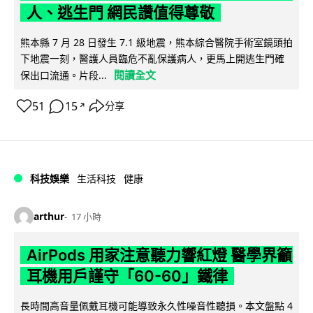
人、逃生門 網民讚值得尊敬
熊本縣 7 月 28 日發生 7.1 級地震，熊本綜合醫院手術室鏡頭拍
下地震一刻，醫護人員臨危不亂保護病人，更馬上開逃生門確
閱讀全文
保出口流通。片段...
51
15
分享
↗
科技娛樂
生活科技
健康
arthur
17 小時
AirPods 用家注意聽力響紅燈 醫學界籲
耳機用戶謹守「60-60」鐵律
長時間高音量佩戴耳機可能導致永久性噪音性聽損。本文盤點 4