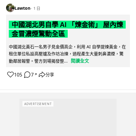
Lawton
1 日
中國湖北男自學 AI 「煉金術」 屋內煉
金冒濃煙驚動全區
中國湖北黃石一名男子見金價高企，利用 AI 自學提煉黃金，在
租住單位私設高壓爐及作坊冶煉，過程產生大量刺鼻濃煙，驚
閱讀全文
動鄰居報警。警方到場揭發整...
105
7
分享
↗
ADVERTISEMENT