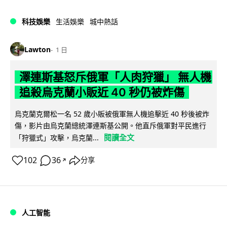
科技娛樂
生活娛樂
城中熱話
Lawton
1 日
澤連斯基怒斥俄軍「人肉狩獵」 無人機
追殺烏克蘭小販近 40 秒仍被炸傷
烏克蘭克爾松一名 52 歲小販被俄軍無人機追擊近 40 秒後被炸
傷，影片由烏克蘭總統澤連斯基公開。他直斥俄軍對平民進行
閱讀全文
「狩獵式」攻擊，烏克蘭...
102
36
分享
↗
人工智能