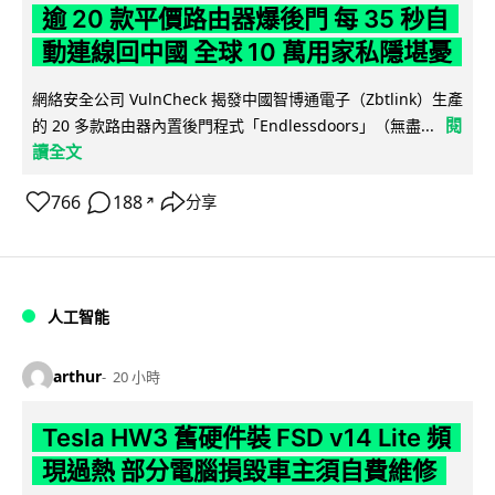
逾 20 款平價路由器爆後門 每 35 秒自
動連線回中國 全球 10 萬用家私隱堪憂
網絡安全公司 VulnCheck 揭發中國智博通電子（Zbtlink）生產
閱
的 20 多款路由器內置後門程式「Endlessdoors」（無盡...
讀全文
766
188
分享
↗
人工智能
arthur
20 小時
Tesla HW3 舊硬件裝 FSD v14 Lite 頻
現過熱 部分電腦損毀車主須自費維修