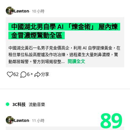
Lawton
10 小時
中國湖北男自學 AI 「煉金術」 屋內煉
金冒濃煙驚動全區
中國湖北黃石一名男子見金價高企，利用 AI 自學提煉黃金，在
租住單位私設高壓爐及作坊冶煉，過程產生大量刺鼻濃煙，驚
閱讀全文
動鄰居報警。警方到場揭發整...
62
6
分享
↗
3C科技
流動音樂
89
Lawton
11 小時