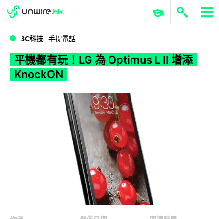
WWDC 2026
GenAI 與雲端科技專區
ERP 與商業 AI
平機都有玩！LG 為 Optimus L II 增添 KnockON
3C科技
手提電話
平機都有玩！LG 為 Optimus L II 增添
KnockON
作者
發佈日期
閱讀時間