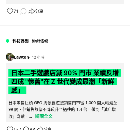
71
分享
科技娛樂
遊戲情報
Lawton
12 小時
日本二手遊戲店減 90% 門市 業績反增
四成 "懷舊"在 Z 世代變成最潮「新鮮
感」
日本零售巨頭 GEO 將懷舊遊戲銷售門市從 1,000 間大幅減至
99 間，但銷售額卻不降反升至過往的 1.4 倍。做到「減店增
閱讀全文
收」奇蹟，...
137
8
分享
↗