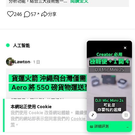
閱讀全文
分析功能，結合三大技術進一...
246
57
分享
↗
人工智能
×
Lawton
1 日
貨運火箭 沖繩飛台灣僅需 15 分鐘 Hop
Aero 將 550 磅貨物運送至 725 公里外
【真正用火箭送貨】美國初創 Hop Aero 公開自動駕駛貨運火
本網站正使用 Cookie
箭，聲稱可在 15 分鐘內將 250 公斤物資投送 750 公里外，並
我們使用 Cookie 改善網站體驗。 繼續使用
閱讀全文
以沖繩...
🎵
⛶
我們的網站即表示您同意我們的
Cookie 政
策
。
📖 詳細評測
55
6
分享
→
↗