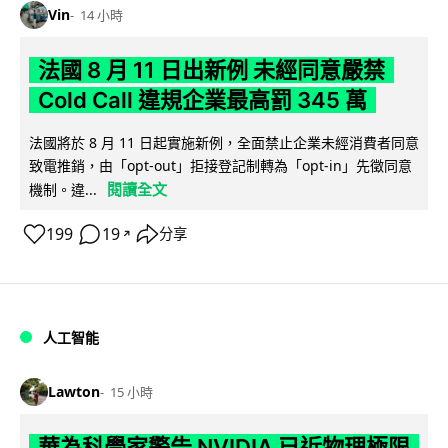
Vin
14 小時
法國 8 月 11 日出新例 未經同意嚴禁
Cold Call 違規企業最高罰 345 萬
法國將於 8 月 11 日起實施新例，全面禁止企業未經消費者同意
致電推銷，由「opt-out」拒接登記制轉為「opt-in」先徵同意
閱讀全文
機制。違...
199
19
分享
↗
人工智能
Lawton
15 小時
華為科學家警告 NVIDIA 已近物理極限