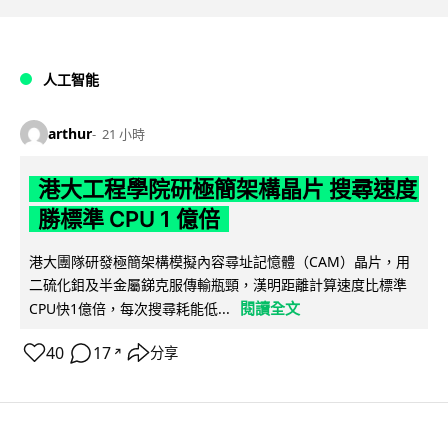
人工智能
arthur
21 小時
港大工程學院研極簡架構晶片 搜尋速度
勝標準 CPU 1 億倍
港大團隊研發極簡架構模擬內容尋址記憶體（CAM）晶片，用
二硫化鉬及半金屬銻克服傳輸瓶頸，漢明距離計算速度比標準
閱讀全文
CPU快1億倍，每次搜尋耗能低...
40
17
分享
↗