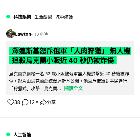
科技娛樂
生活娛樂
城中熱話
Lawton
10 小時
澤連斯基怒斥俄軍「人肉狩獵」 無人機
追殺烏克蘭小販近 40 秒仍被炸傷
烏克蘭克爾松一名 52 歲小販被俄軍無人機追擊近 40 秒後被炸
傷，影片由烏克蘭總統澤連斯基公開。他直斥俄軍對平民進行
閱讀全文
「狩獵式」攻擊，烏克蘭...
38
12
分享
↗
人工智能