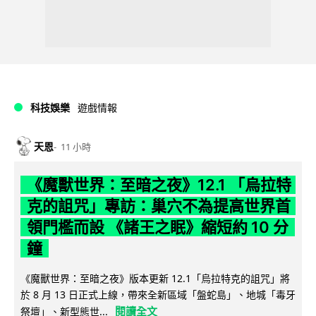
科技娛樂
遊戲情報
天恩
11 小時
《魔獸世界：至暗之夜》12.1 「烏拉特
克的詛咒」專訪：巢穴不為提高世界首
領門檻而設 《諸王之眠》縮短約 10 分
鐘
《魔獸世界：至暗之夜》版本更新 12.1「烏拉特克的詛咒」將
於 8 月 13 日正式上線，帶來全新區域「盤蛇島」、地城「毒牙
閱讀全文
祭壇」、新型態世...