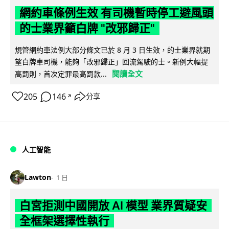
網約車條例生效 有司機暫時停工避風頭
的士業界籲白牌 "改邪歸正"
規管網約車法例大部分條文已於 8 月 3 日生效，的士業界就期
望白牌車司機，能夠「改邪歸正」回流駕駛的士。新例大幅提
閱讀全文
高罰則，首次定罪最高罰款...
205
146
分享
↗
人工智能
Lawton
1 日
白宮拒測中國開放 AI 模型 業界質疑安
全框架選擇性執行