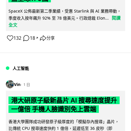
SpaceX 公佈最新第二季業績，受惠 Starlink 與 AI 業務帶動，
閱讀
季度收入按年飆升 92% 至 78 億美元。行政總裁 Elon...
全文
132
18
分享
↗
人工智能
Vin
1 日
港大研原子級新晶片 AI 搜尋速度提升
一億倍 手機人臉識別免上雲端
香港大學團隊成功研發原子級厚度的「模擬存內搜尋」晶片，
比傳統 CPU 搜尋速度快約 1 億倍，延遲低至 36 皮秒（即