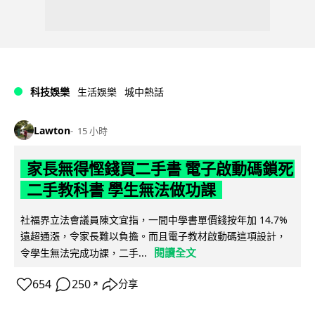
科技娛樂
生活娛樂
城中熱話
Lawton
15 小時
家長無得慳錢買二手書 電子啟動碼鎖死
二手教科書 學生無法做功課
社福界立法會議員陳文宜指，一間中學書單價錢按年加 14.7%
遠超通漲，令家長難以負擔。而且電子教材啟動碼這項設計，
閱讀全文
令學生無法完成功課，二手...
654
250
分享
↗