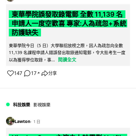
東華學院誤發取錄電郵 全數 11,139 名
申請人一度空歡喜 專家:人為疏忽+系統
防護缺失
東華學院今日（5 日）大學聯招放榜之際，因人為疏忽向全數
11,139 名課程申請人錯誤發出取錄通知電郵，令大批考生一度
閱讀全文
以為獲得學位取錄，事...
147
17
分享
↗
科技娛樂
影視娛樂
Lawton
1 日