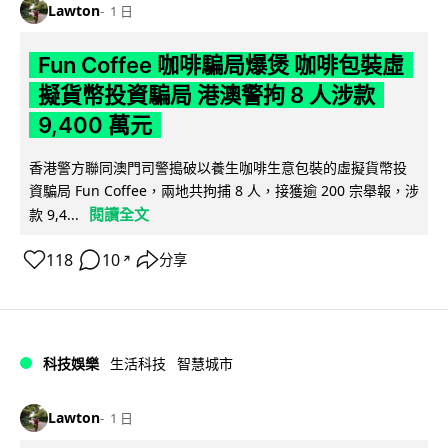
Lawton
1 日
Fun Coffee 咖啡騙局爆煲 咖啡包裝虛
擬貨幣投資騙局 港澳警拘 8 人涉款
9,400 萬元
香港警方聯同澳門司警搗破以養生咖啡生意包裝的虛擬貨幣投
資騙局 Fun Coffee，兩地共拘捕 8 人，接獲逾 200 宗舉報，涉
閱讀全文
款 9,4...
118
10
分享
↗
科技娛樂
生活科技
智慧城市
Lawton
1 日