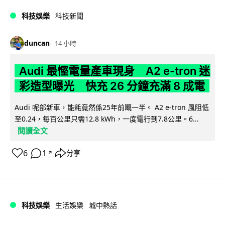
科技娛樂
科技新聞
duncan
14 小時
Audi 最慳電量產車現身 A2 e-tron 迷
彩造型曝光 快充 26 分鐘充滿 8 成電
Audi 呢部新車，能耗竟然係25年前嘅一半。 A2 e-tron 風阻低
至0.24，每百公里只需12.8 kWh，一度電行到7.8公里。6...
閱讀全文
6
1
分享
↗
科技娛樂
生活娛樂
城中熱話