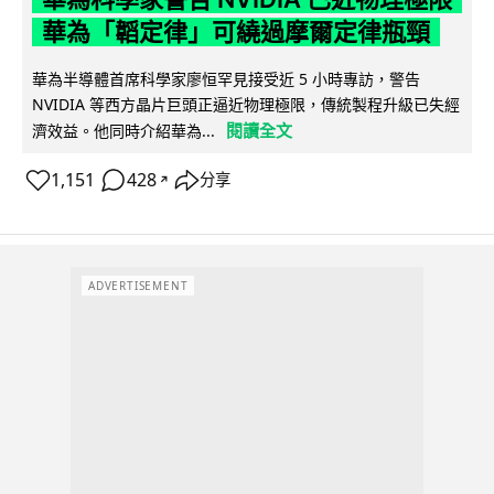
華為「韜定律」可繞過摩爾定律瓶頸
華為半導體首席科學家廖恒罕見接受近 5 小時專訪，警告
NVIDIA 等西方晶片巨頭正逼近物理極限，傳統製程升級已失經
閱讀全文
濟效益。他同時介紹華為...
1,151
428
分享
↗
ADVERTISEMENT