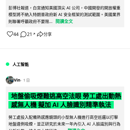
彭博社報道，白宮通知美國頂尖 AI 公司，中國開發的開放權重
模型將不納入特朗普政府新 AI 安全框架的測試範圍。美國業界
閱讀全文
則聯署呼籲政府不要限...
44
21
分享
↗
人工智能
Vin
1 日
地盤偷吸煙難逃高空法眼 勞工處出動熱
感無人機 擬加 AI 人臉識別精準執法
勞工處投入配備熱感應鏡頭的小型無人機進行高空巡邏以打擊
地盤違例吸煙，並正研究於未來一年內引入 AI 人臉識別與行為