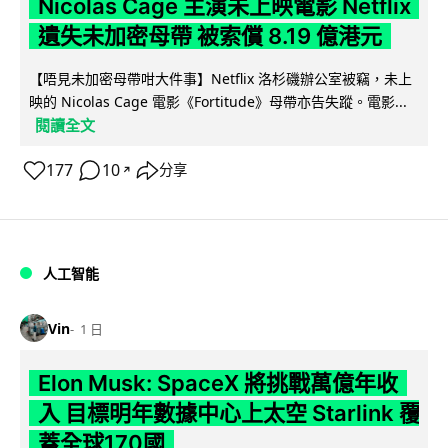
Nicolas Cage 主演未上映電影 Netflix
遺失未加密母帶 被索償 8.19 億港元
【唔見未加密母帶咁大件事】Netflix 洛杉磯辦公室被竊，未上
映的 Nicolas Cage 電影《Fortitude》母帶亦告失蹤。電影...
閱讀全文
177
10
分享
↗
人工智能
Vin
1 日
Elon Musk: SpaceX 將挑戰萬億年收
入 目標明年數據中心上太空 Starlink 覆
蓋全球170國