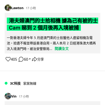
Lawton
17 小時
港夫婦澳門的士拾相機 據為己有被的士
Cam 睇到 2 個月後再入境被捕
一對香港夫婦今年 5 月遊澳門乘的士拾獲他人遺留相機及電
池，拾遺不報並帶返香港自用。兩人本月 2 日經港珠澳大橋再
閱讀全文
次入境澳門時，被治安警察局...
405
60
分享
↗
3C科技
家居無線
Vin
17 小時