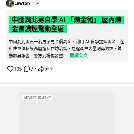
Lawton
1 日
中國湖北男自學 AI 「煉金術」 屋內煉
金冒濃煙驚動全區
中國湖北黃石一名男子見金價高企，利用 AI 自學提煉黃金，在
租住單位私設高壓爐及作坊冶煉，過程產生大量刺鼻濃煙，驚
閱讀全文
動鄰居報警。警方到場揭發整...
105
7
分享
↗
ADVERTISEMENT