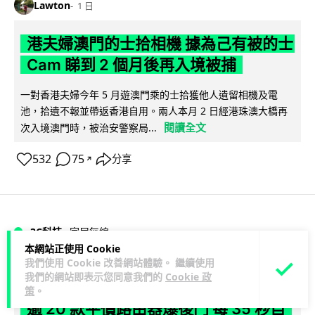
Lawton
1 日
港夫婦澳門的士拾相機 據為己有被的士
Cam 睇到 2 個月後再入境被捕
一對香港夫婦今年 5 月遊澳門乘的士拾獲他人遺留相機及電
池，拾遺不報並帶返香港自用。兩人本月 2 日經港珠澳大橋再
閱讀全文
次入境澳門時，被治安警察局...
532
75
分享
↗
3C科技
家居無線
本網站正使用 Cookie
我們使用 Cookie 改善網站體驗。 繼續使用
Vin
1 日
我們的網站即表示您同意我們的
Cookie 政
策
。
逾 20 款平價路由器爆後門 每 35 秒自