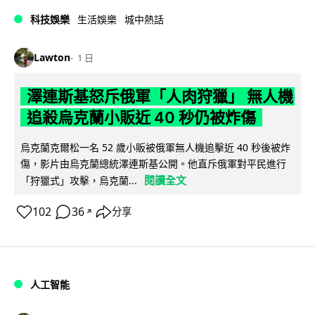
科技娛樂
生活娛樂
城中熱話
Lawton
1 日
澤連斯基怒斥俄軍「人肉狩獵」 無人機
追殺烏克蘭小販近 40 秒仍被炸傷
烏克蘭克爾松一名 52 歲小販被俄軍無人機追擊近 40 秒後被炸
傷，影片由烏克蘭總統澤連斯基公開。他直斥俄軍對平民進行
閱讀全文
「狩獵式」攻擊，烏克蘭...
102
36
分享
↗
人工智能