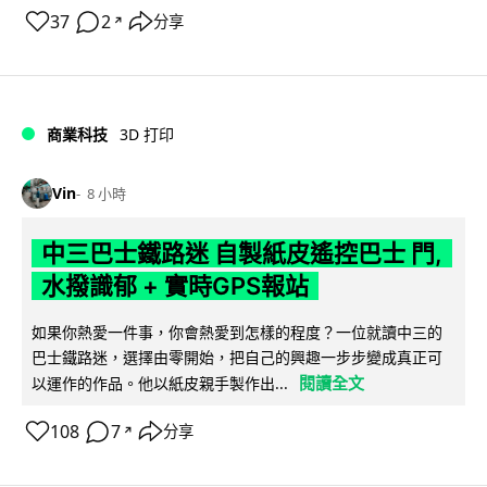
37
2
分享
↗
商業科技
3D 打印
Vin
8 小時
中三巴士鐵路迷 自製紙皮遙控巴士 門,
水撥識郁 + 實時GPS報站
如果你熱愛一件事，你會熱愛到怎樣的程度？一位就讀中三的
巴士鐵路迷，選擇由零開始，把自己的興趣一步步變成真正可
閱讀全文
以運作的作品。他以紙皮親手製作出...
108
7
分享
↗