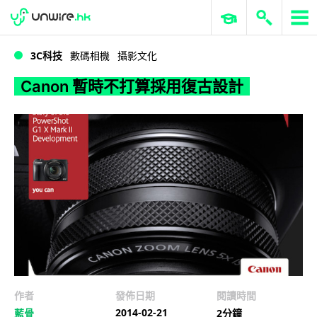
WWDC 2026
GenAI 與雲端科技專區
ERP 與商業 AI
Canon 暫時不打算採用復古設計
3C科技
數碼相機
攝影文化
Canon 暫時不打算採用復古設計
作者
發佈日期
閱讀時間
2014-02-21
藍骨
2分鐘