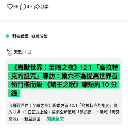
36
4
分享
↗
科技娛樂
遊戲情報
天恩
1 日
《魔獸世界：至暗之夜》12.1 「烏拉特
克的詛咒」專訪：巢穴不為提高世界首
領門檻而設 《諸王之眠》縮短約 10 分
鐘
《魔獸世界：至暗之夜》版本更新 12.1「烏拉特克的詛咒」將
於 8 月 13 日正式上線，帶來全新區域「盤蛇島」、地城「毒牙
閱讀全文
祭壇」、新型態世...