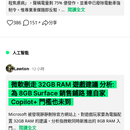
程焦慮病」，聲稱電量剩 75% 便發作，並重申已廢除電動車強
閱讀全文
制令。惟專業車媒隨即反駁，...
386
151
分享
↗
人工智能
Lawton
12 小時
微軟刪走 32GB RAM 遊戲建議 分析:
為 8GB Surface 銷售鋪路 連自家
Copilot+ 門檻也未到
Microsoft 被發現靜靜刪除官方網站上，對遊戲玩家要為電腦配
置 32GB RAM 的建議。分析指微軟同時新推出的 8GB RAM 入
閱讀全文
門...