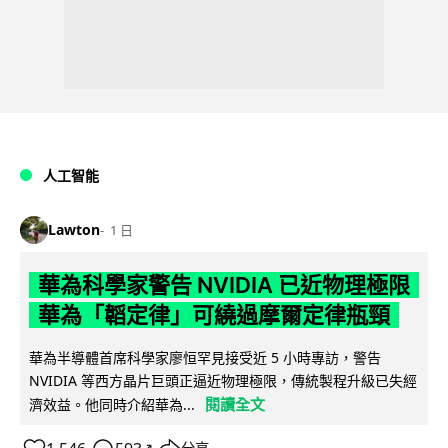
人工智能
Lawton
1 日
華為科學家警告 NVIDIA 已近物理極限
華為「韜定律」可繞過摩爾定律瓶頸
華為半導體首席科學家廖恒罕見接受近 5 小時專訪，警告
NVIDIA 等西方晶片巨頭正逼近物理極限，傳統製程升級已失經
閱讀全文
濟效益。他同時介紹華為...