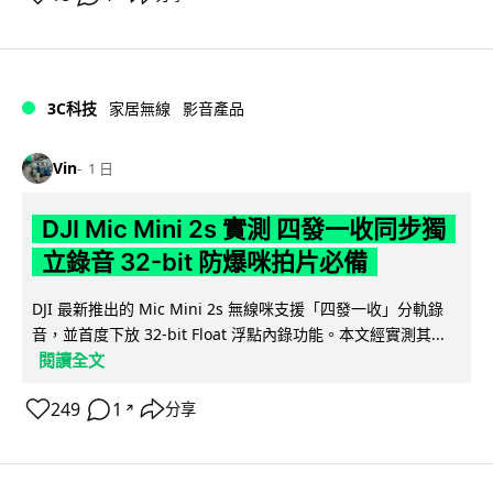
3C科技
家居無線
影音產品
Vin
1 日
DJI Mic Mini 2s 實測 四發一收同步獨
立錄音 32-bit 防爆咪拍片必備
DJI 最新推出的 Mic Mini 2s 無線咪支援「四發一收」分軌錄
音，並首度下放 32-bit Float 浮點內錄功能。本文經實測其...
閱讀全文
249
1
分享
↗