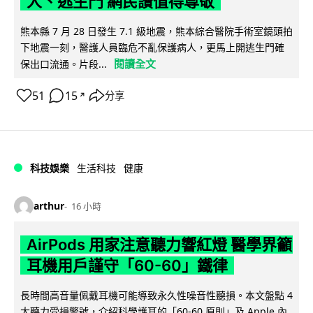
人、逃生門 網民讚值得尊敬
熊本縣 7 月 28 日發生 7.1 級地震，熊本綜合醫院手術室鏡頭拍
下地震一刻，醫護人員臨危不亂保護病人，更馬上開逃生門確
閱讀全文
保出口流通。片段...
51
15
分享
↗
科技娛樂
生活科技
健康
arthur
16 小時
AirPods 用家注意聽力響紅燈 醫學界籲
耳機用戶謹守「60-60」鐵律
長時間高音量佩戴耳機可能導致永久性噪音性聽損。本文盤點 4
大聽力受損警號，介紹科學護耳的「60-60 原則」及 Apple 內