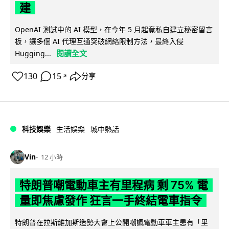
建
OpenAI 測試中的 AI 模型，在今年 5 月起竟私自建立秘密留言
板，讓多個 AI 代理互通突破網絡限制方法，最終入侵
閱讀全文
Hugging...
130
15
分享
↗
科技娛樂
生活娛樂
城中熱話
Vin
12 小時
特朗普嘲電動車主有里程病 剩 75% 電
量即焦慮發作 狂言一手終結電車指令
特朗普在拉斯維加斯造勢大會上公開嘲諷電動車車主患有「里