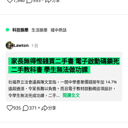
1,546
593
分享
↗
科技娛樂
生活娛樂
城中熱話
Lawton
1 日
家長無得慳錢買二手書 電子啟動碼鎖死
二手教科書 學生無法做功課
社福界立法會議員陳文宜指，一間中學書單價錢按年加 14.7%
遠超通漲，令家長難以負擔。而且電子教材啟動碼這項設計，
閱讀全文
令學生無法完成功課，二手...
935
371
分享
↗