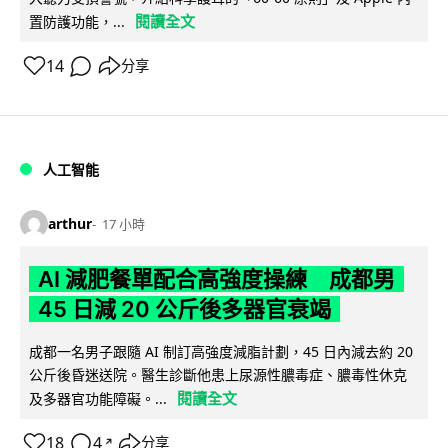
閱讀全文
置防護功能，...
14
分享
人工智能
arthur
17 小時
AI 減肥餐單配合高強度操練 成都男
45 日減 20 公斤後多器官衰竭
成都一名男子跟隨 AI 制訂高強度減脂計劃，45 日內減去約 20
公斤後昏迷送院。醫生診斷他患上尿源性膿毒症、膿毒性休克
閱讀全文
及多器官功能障礙。...
18
4
分享
↗