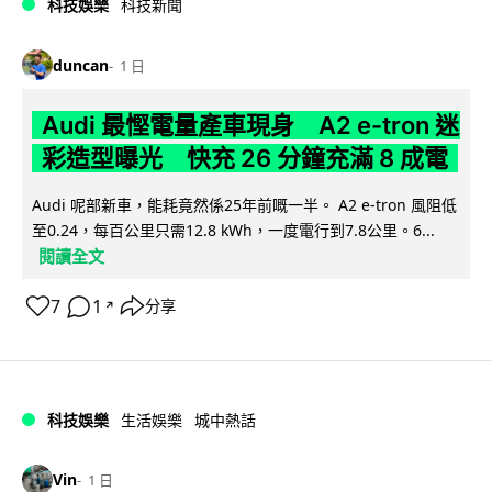
科技娛樂
科技新聞
duncan
1 日
Audi 最慳電量產車現身 A2 e-tron 迷
彩造型曝光 快充 26 分鐘充滿 8 成電
Audi 呢部新車，能耗竟然係25年前嘅一半。 A2 e-tron 風阻低
至0.24，每百公里只需12.8 kWh，一度電行到7.8公里。6...
閱讀全文
7
1
分享
↗
科技娛樂
生活娛樂
城中熱話
Vin
1 日