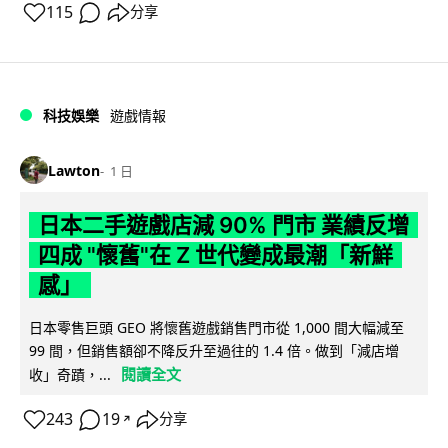
115
分享
科技娛樂
遊戲情報
Lawton
1 日
日本二手遊戲店減 90% 門市 業績反增
四成 "懷舊"在 Z 世代變成最潮「新鮮
感」
日本零售巨頭 GEO 將懷舊遊戲銷售門市從 1,000 間大幅減至
99 間，但銷售額卻不降反升至過往的 1.4 倍。做到「減店增
閱讀全文
收」奇蹟，...
243
19
分享
↗