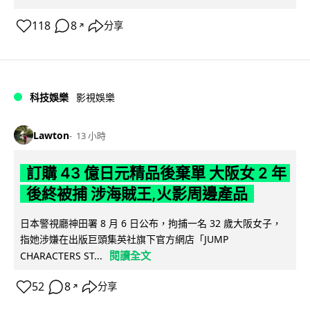
118
8
分享
↗
科技娛樂
影視娛樂
Lawton
13 小時
訂購 43 億日元精品後棄單 大阪女 2 年
後終被捕 涉海賊王,火影周邊產品
日本警視廳神田署 8 月 6 日公布，拘捕一名 32 歲大阪女子，
指她涉嫌在出版巨頭集英社旗下官方網店「JUMP
閱讀全文
CHARACTERS ST...
52
8
分享
↗