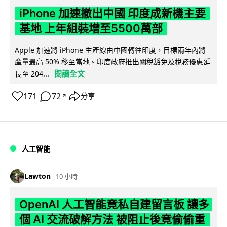
iPhone 加速撤出中國 印度成新機主要
基地 上年組裝增至5500萬部
Apple 加速將 iPhone 生產線由中國轉往印度，目標兩年內將
產量最高 50% 移至當地。印度政府推出關稅豁免及稅務優惠延
閱讀全文
長至 204...
171
72
分享
↗
人工智能
Lawton
10 小時
OpenAI 人工智能竟私自建留言板 讓多
個 AI 交流破解方法 被阻止後竟偷偷重