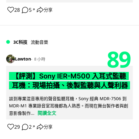
28
5
分享
↗
3C科技
流動音樂
89
Lawton
8 小時
【評測】Sony IER-M500 入耳式監聽
耳機：現場拍攝、後製監聽與人聲利器
談到專業混音專用的聲音監聽耳機，Sony 經典 MDR-7506 到
MDR-M1 專業錄音室耳機都為人熟悉。而現在舞台製作者與創
閱讀全文
意影像製作...
29
2
分享
↗