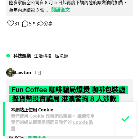
陸多家航空公司自 8 月 5 日起再度下調內陸航線燃油附加費，
閱讀全文
為年內連續第 3 個...
31
5
分享
↗
科技娛樂
生活科技
區塊鏈
Lawton
1 日
Fun Coffee 咖啡騙局爆煲 咖啡包裝虛
擬貨幣投資騙局 港澳警拘 8 人涉款
9,400 萬元
本網站正使用 Cookie
我們使用 Cookie 改善網站體驗。 繼續使用
香港警方聯同澳門司警搗破以養生咖啡生意包裝的虛擬貨幣投
我們的網站即表示您同意我們的
Cookie 政
策
。
資騙局 Fun Coffee，兩地共拘捕 8 人，接獲逾 200 宗舉報，涉
閱讀全文
款 9,4...