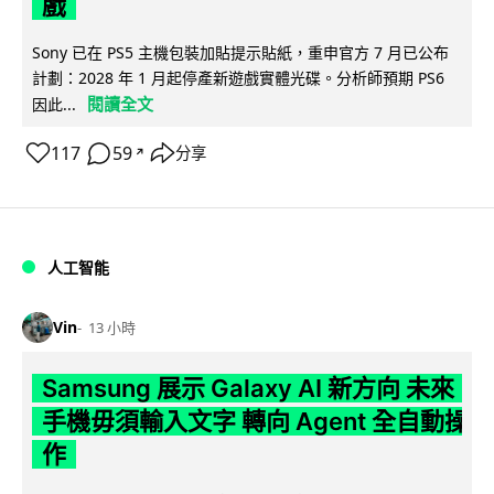
戲
Sony 已在 PS5 主機包裝加貼提示貼紙，重申官方 7 月已公布
計劃：2028 年 1 月起停產新遊戲實體光碟。分析師預期 PS6
閱讀全文
因此...
117
59
分享
↗
人工智能
Vin
13 小時
Samsung 展示 Galaxy AI 新方向 未來
手機毋須輸入文字 轉向 Agent 全自動操
作