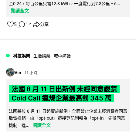
至0.24，每百公里只需12.8 kWh，一度電行到7.8公里。6...
閱讀全文
5
1
分享
↗
科技娛樂
生活娛樂
城中熱話
Vin
11 小時
法國 8 月 11 日出新例 未經同意嚴禁
Cold Call 違規企業最高罰 345 萬
法國將於 8 月 11 日起實施新例，全面禁止企業未經消費者同意
致電推銷，由「opt-out」拒接登記制轉為「opt-in」先徵同意
閱讀全文
機制。違...