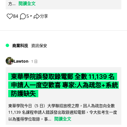
閱讀全文
方...
84
5
分享
↗
商業科技
資訊保安
Lawton
1 日
東華學院誤發取錄電郵 全數 11,139 名
申請人一度空歡喜 專家:人為疏忽+系統
防護缺失
東華學院今日（5 日）大學聯招放榜之際，因人為疏忽向全數
11,139 名課程申請人錯誤發出取錄通知電郵，令大批考生一度
閱讀全文
以為獲得學位取錄，事...