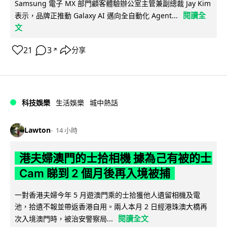
Samsung 電子 MX 部門顧客體驗辦公室主管兼副總裁 Jay Kim
閱讀全
表示，品牌正推動 Galaxy AI 邁向全自動化 Agent...
文
21
3
分享
↗
科技娛樂
生活娛樂
城中熱話
Lawton
14 小時
港夫婦澳門的士拾相機 據為己有被的士
Cam 睇到 2 個月後再入境被捕
一對香港夫婦今年 5 月遊澳門乘的士拾獲他人遺留相機及電
池，拾遺不報並帶返香港自用。兩人本月 2 日經港珠澳大橋再
閱讀全文
次入境澳門時，被治安警察局...