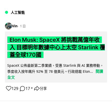
人工智能
Vin
1 日
Elon Musk: SpaceX 將挑戰萬億年收
入 目標明年數據中心上太空 Starlink 覆
蓋全球170國
SpaceX 公佈最新第二季業績，受惠 Starlink 與 AI 業務帶動，
閱讀
季度收入按年飆升 92% 至 78 億美元。行政總裁 Elon...
全文
129
17
分享
↗