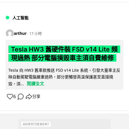
人工智能
arthur
17 小時
Tesla HW3 舊硬件裝 FSD v14 Lite 頻
現過熱 部分電腦損毀車主須自費維修
Tesla 向 HW3 舊車款推送 FSD v14 Lite 系統，引發大量車主反
映自動駕駛電腦嚴重過熱，部分更觸發高溫保護甚至直接燒
閱讀全文
毀，須...
6
分享
ADVERTISEMENT