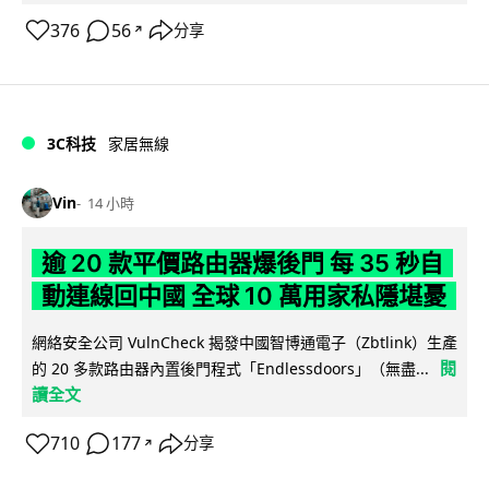
376
56
分享
↗
3C科技
家居無線
Vin
14 小時
逾 20 款平價路由器爆後門 每 35 秒自
動連線回中國 全球 10 萬用家私隱堪憂
網絡安全公司 VulnCheck 揭發中國智博通電子（Zbtlink）生產
閱
的 20 多款路由器內置後門程式「Endlessdoors」（無盡...
讀全文
710
177
分享
↗