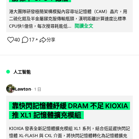
港大團隊研發極簡架構模擬內容尋址記憶體（CAM）晶片，用
二硫化鉬及半金屬銻克服傳輸瓶頸，漢明距離計算速度比標準
閱讀全文
CPU快1億倍，每次搜尋耗能低...
40
17
分享
↗
人工智能
Lawton
1 日
靠快閃記憶體紓緩 DRAM 不足 KIOXIA
推 XL1 記憶體擴充模組
KIOXIA 發表全新記憶體擴充模組 XL1 系列，結合低延遲快閃記
憶體 XL-FLASH 與 CXL 介面，將快閃記憶體轉化為記憶體擴充