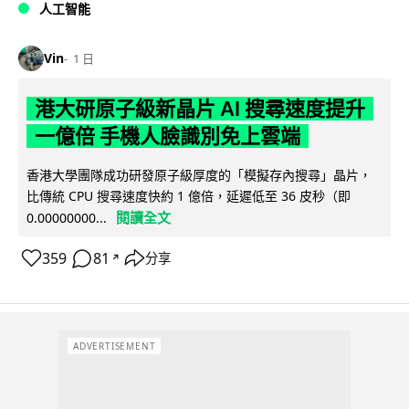
人工智能
Vin
1 日
港大研原子級新晶片 AI 搜尋速度提升
一億倍 手機人臉識別免上雲端
香港大學團隊成功研發原子級厚度的「模擬存內搜尋」晶片，
比傳統 CPU 搜尋速度快約 1 億倍，延遲低至 36 皮秒（即
閱讀全文
0.00000000...
359
81
分享
↗
ADVERTISEMENT