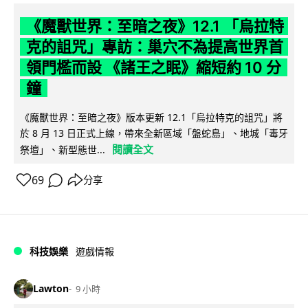
《魔獸世界：至暗之夜》12.1 「烏拉特
克的詛咒」專訪：巢穴不為提高世界首
領門檻而設 《諸王之眠》縮短約 10 分
鐘
《魔獸世界：至暗之夜》版本更新 12.1「烏拉特克的詛咒」將
於 8 月 13 日正式上線，帶來全新區域「盤蛇島」、地城「毒牙
閱讀全文
祭壇」、新型態世...
69
分享
科技娛樂
遊戲情報
Lawton
9 小時