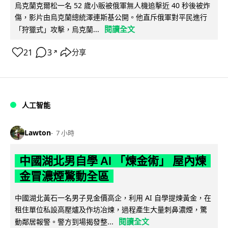
烏克蘭克爾松一名 52 歲小販被俄軍無人機追擊近 40 秒後被炸
傷，影片由烏克蘭總統澤連斯基公開。他直斥俄軍對平民進行
閱讀全文
「狩獵式」攻擊，烏克蘭...
21
3
分享
↗
人工智能
Lawton
7 小時
中國湖北男自學 AI 「煉金術」 屋內煉
金冒濃煙驚動全區
中國湖北黃石一名男子見金價高企，利用 AI 自學提煉黃金，在
租住單位私設高壓爐及作坊冶煉，過程產生大量刺鼻濃煙，驚
閱讀全文
動鄰居報警。警方到場揭發整...