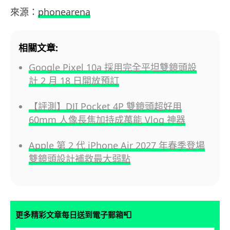
來源：
phonearena
相關文章:
Google Pixel 10a 採用完全平坦雙鏡頭設
計 2 月 18 日開放預訂
【評測】DJI Pocket 4P 雙鏡頭超好用
60mm 人像長焦加持成萬能 Vlog 神器
Apple 第 2 代 iPhone Air 2027 年春季登場
雙鏡頭設計補救最大弱點
📮
更多精彩文章每日送到電子郵箱