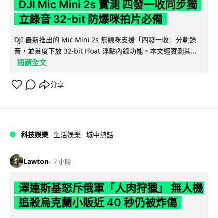
DJI Mic Mini 2s 實測 四發一收同步獨
立錄音 32-bit 防爆咪拍片必備
DJI 最新推出的 Mic Mini 2s 無線咪支援「四發一收」分軌錄
音，並首度下放 32-bit Float 浮點內錄功能。本文經實測其...
閱讀全文
分享
科技娛樂
生活娛樂
城中熱話
Lawton
7 小時
澤連斯基怒斥俄軍「人肉狩獵」 無人機
追殺烏克蘭小販近 40 秒仍被炸傷