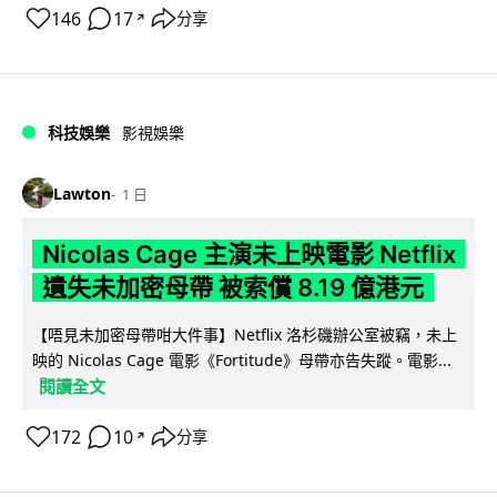
146
17
分享
↗
科技娛樂
影視娛樂
Lawton
1 日
Nicolas Cage 主演未上映電影 Netflix
遺失未加密母帶 被索償 8.19 億港元
【唔見未加密母帶咁大件事】Netflix 洛杉磯辦公室被竊，未上
映的 Nicolas Cage 電影《Fortitude》母帶亦告失蹤。電影...
閱讀全文
172
10
分享
↗