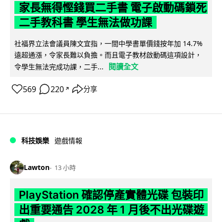
家長無得慳錢買二手書 電子啟動碼鎖死
二手教科書 學生無法做功課
社福界立法會議員陳文宜指，一間中學書單價錢按年加 14.7%
遠超通漲，令家長難以負擔。而且電子教材啟動碼這項設計，
閱讀全文
令學生無法完成功課，二手...
569
220
分享
↗
科技娛樂
遊戲情報
Lawton
13 小時
PlayStation 確認停產實體光碟 包裝印
出重要通告 2028 年 1 月後不出光碟遊