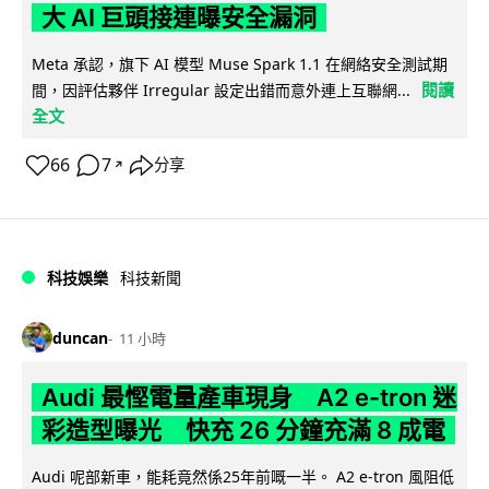
大 AI 巨頭接連曝安全漏洞
Meta 承認，旗下 AI 模型 Muse Spark 1.1 在網絡安全測試期
閱讀
間，因評估夥伴 Irregular 設定出錯而意外連上互聯網...
全文
66
7
分享
↗
科技娛樂
科技新聞
duncan
11 小時
Audi 最慳電量產車現身 A2 e-tron 迷
彩造型曝光 快充 26 分鐘充滿 8 成電
Audi 呢部新車，能耗竟然係25年前嘅一半。 A2 e-tron 風阻低