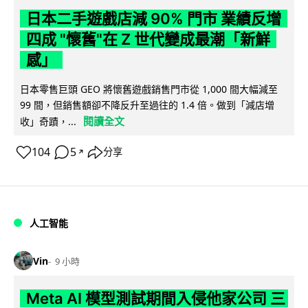
日本二手遊戲店減 90% 門市 業績反增
四成 "懷舊"在 Z 世代變成最潮「新鮮
感」
日本零售巨頭 GEO 將懷舊遊戲銷售門市從 1,000 間大幅減至
99 間，但銷售額卻不降反升至過往的 1.4 倍。做到「減店增
閱讀全文
收」奇蹟，...
104
5
分享
↗
人工智能
Vin
9 小時
Meta AI 模型測試期間入侵他家公司 三