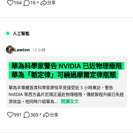
164
16
分享
↗
人工智能
Lawton
12 小時
華為科學家警告 NVIDIA 已近物理極限
華為「韜定律」可繞過摩爾定律瓶頸
華為半導體首席科學家廖恒罕見接受近 5 小時專訪，警告
NVIDIA 等西方晶片巨頭正逼近物理極限，傳統製程升級已失經
閱讀全文
濟效益。他同時介紹華為...
991
369
分享
↗