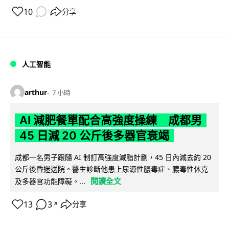
10
分享
人工智能
arthur
7 小時
AI 減肥餐單配合高強度操練 成都男
45 日減 20 公斤後多器官衰竭
成都一名男子跟隨 AI 制訂高強度減脂計劃，45 日內減去約 20
公斤後昏迷送院。醫生診斷他患上尿源性膿毒症、膿毒性休克
閱讀全文
及多器官功能障礙。...
13
3
分享
↗