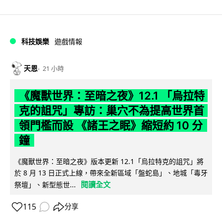
科技娛樂
遊戲情報
天恩
21 小時
《魔獸世界：至暗之夜》12.1 「烏拉特
克的詛咒」專訪：巢穴不為提高世界首
領門檻而設 《諸王之眠》縮短約 10 分
鐘
《魔獸世界：至暗之夜》版本更新 12.1「烏拉特克的詛咒」將
於 8 月 13 日正式上線，帶來全新區域「盤蛇島」、地城「毒牙
閱讀全文
祭壇」、新型態世...
115
分享