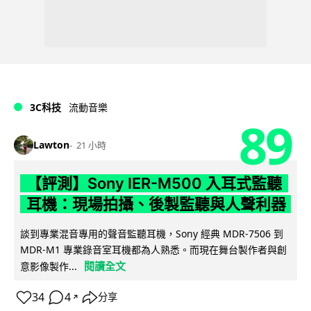
3C科技
流動音樂
89
Lawton
21 小時
【評測】Sony IER-M500 入耳式監聽
耳機：現場拍攝、後製監聽與人聲利器
談到專業混音專用的聲音監聽耳機，Sony 經典 MDR-7506 到
MDR-M1 專業錄音室耳機都為人熟悉。而現在舞台製作者與創
閱讀全文
意影像製作...
34
4
分享
↗