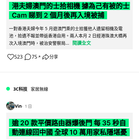
港夫婦澳門的士拾相機 據為己有被的士
Cam 睇到 2 個月後再入境被捕
一對香港夫婦今年 5 月遊澳門乘的士拾獲他人遺留相機及電
池，拾遺不報並帶返香港自用。兩人本月 2 日經港珠澳大橋再
閱讀全文
次入境澳門時，被治安警察局...
523
75
分享
↗
3C科技
家居無線
Vin
1 日
逾 20 款平價路由器爆後門 每 35 秒自
動連線回中國 全球 10 萬用家私隱堪憂