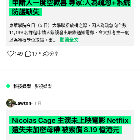
申請人一度空歡喜 專家:人為疏忽+系統
防護缺失
東華學院今日（5 日）大學聯招放榜之際，因人為疏忽向全數
11,139 名課程申請人錯誤發出取錄通知電郵，令大批考生一度
閱讀全文
以為獲得學位取錄，事...
149
17
分享
↗
科技娛樂
影視娛樂
Lawton
1 日
Nicolas Cage 主演未上映電影 Netflix
遺失未加密母帶 被索償 8.19 億港元