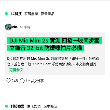
3C科技
家居無線
影音產品
Vin
18 小時
DJI Mic Mini 2s 實測 四發一收同步獨
立錄音 32-bit 防爆咪拍片必備
DJI 最新推出的 Mic Mini 2s 無線咪支援「四發一收」分軌錄
音，並首度下放 32-bit Float 浮點內錄功能。本文經實測其...
閱讀全文
248
1
分享
↗
科技娛樂
生活娛樂
城中熱話