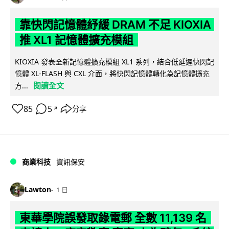
靠快閃記憶體紓緩 DRAM 不足 KIOXIA
推 XL1 記憶體擴充模組
KIOXIA 發表全新記憶體擴充模組 XL1 系列，結合低延遲快閃記
憶體 XL-FLASH 與 CXL 介面，將快閃記憶體轉化為記憶體擴充
閱讀全文
方...
85
5
分享
↗
商業科技
資訊保安
Lawton
1 日
東華學院誤發取錄電郵 全數 11,139 名