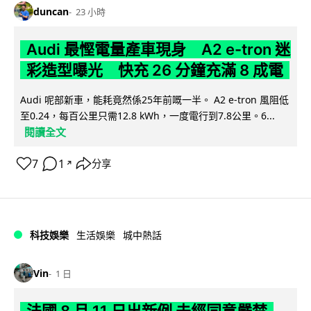
duncan
23 小時
Audi 最慳電量產車現身 A2 e-tron 迷
彩造型曝光 快充 26 分鐘充滿 8 成電
Audi 呢部新車，能耗竟然係25年前嘅一半。 A2 e-tron 風阻低
至0.24，每百公里只需12.8 kWh，一度電行到7.8公里。6...
閱讀全文
7
1
分享
↗
科技娛樂
生活娛樂
城中熱話
Vin
1 日