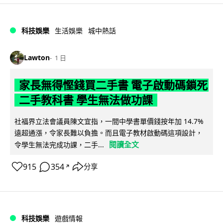
科技娛樂
生活娛樂
城中熱話
Lawton
1 日
家長無得慳錢買二手書 電子啟動碼鎖死
二手教科書 學生無法做功課
社福界立法會議員陳文宜指，一間中學書單價錢按年加 14.7%
遠超通漲，令家長難以負擔。而且電子教材啟動碼這項設計，
閱讀全文
令學生無法完成功課，二手...
915
354
分享
↗
科技娛樂
遊戲情報