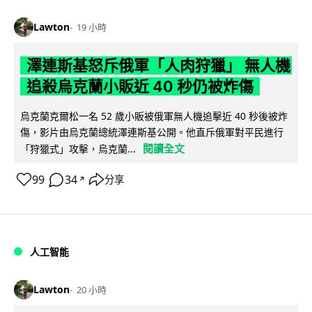
Lawton
19 小時
澤連斯基怒斥俄軍「人肉狩獵」 無人機
追殺烏克蘭小販近 40 秒仍被炸傷
烏克蘭克爾松一名 52 歲小販被俄軍無人機追擊近 40 秒後被炸
傷，影片由烏克蘭總統澤連斯基公開。他直斥俄軍對平民進行
閱讀全文
「狩獵式」攻擊，烏克蘭...
99
34
分享
↗
人工智能
Lawton
20 小時