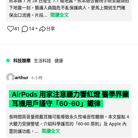
熊本縣 7 月 28 日發生 7.1 級地震，熊本綜合醫院手術室鏡頭拍
下地震一刻，醫護人員臨危不亂保護病人，更馬上開逃生門確
閱讀全文
保出口流通。片段...
41
14
分享
↗
科技娛樂
生活科技
健康
arthur
6 小時
AirPods 用家注意聽力響紅燈 醫學界籲
耳機用戶謹守「60-60」鐵律
長時間高音量佩戴耳機可能導致永久性噪音性聽損。本文盤點 4
大聽力受損警號，介紹科學護耳的「60-60 原則」及 Apple 內
閱讀全文
置防護功能，...