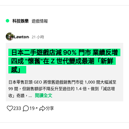
科技娛樂
遊戲情報
Lawton
21 小時
日本二手遊戲店減 90% 門市 業績反增
四成 "懷舊"在 Z 世代變成最潮「新鮮
感」
日本零售巨頭 GEO 將懷舊遊戲銷售門市從 1,000 間大幅減至
99 間，但銷售額卻不降反升至過往的 1.4 倍。做到「減店增
閱讀全文
收」奇蹟，...
233
19
分享
↗