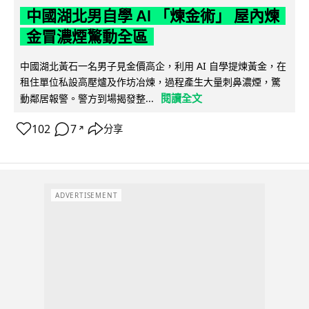
中國湖北男自學 AI 「煉金術」 屋內煉
金冒濃煙驚動全區
中國湖北黃石一名男子見金價高企，利用 AI 自學提煉黃金，在
租住單位私設高壓爐及作坊冶煉，過程產生大量刺鼻濃煙，驚
閱讀全文
動鄰居報警。警方到場揭發整...
102
7
分享
↗
ADVERTISEMENT