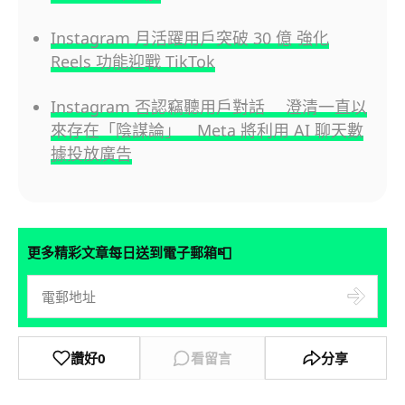
Instagram 月活躍用戶突破 30 億 強化
Reels 功能迎戰 TikTok
Instagram 否認竊聽用戶對話 澄清一直以
來存在「陰謀論」 Meta 將利用 AI 聊天數
據投放廣告
📮
更多精彩文章每日送到電子郵箱
讚好
0
看留言
分享