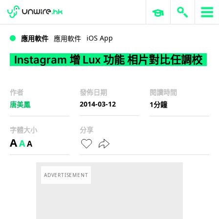
WWDC 2026
GenAI 與雲端科技專區
ERP 與商業 AI
Instagram 增 Lux 功能 相片對比任調校
iOS App
應用軟件
應用軟件
Instagram 增 Lux 功能 相片對比任調校
作者
發佈日期
閱讀時間
2014-03-12
唐美鳳
1分鐘
字體大小
分享
A
A
A
ADVERTISEMENT