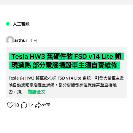
人工智能
arthur
1 日
Tesla HW3 舊硬件裝 FSD v14 Lite 頻
現過熱 部分電腦損毀車主須自費維修
Tesla 向 HW3 舊車款推送 FSD v14 Lite 系統，引發大量車主反
映自動駕駛電腦嚴重過熱，部分更觸發高溫保護甚至直接燒
閱讀全文
毀，須...
10
1
分享
↗