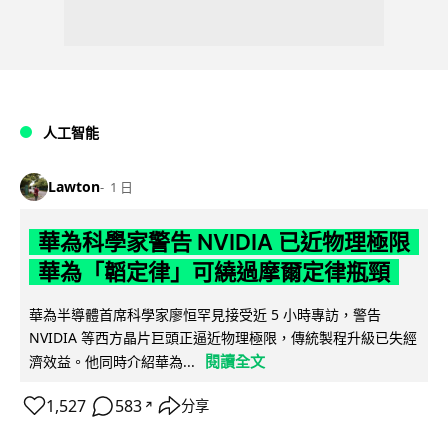
人工智能
Lawton
1 日
華為科學家警告 NVIDIA 已近物理極限
華為「韜定律」可繞過摩爾定律瓶頸
華為半導體首席科學家廖恒罕見接受近 5 小時專訪，警告
NVIDIA 等西方晶片巨頭正逼近物理極限，傳統製程升級已失經
閱讀全文
濟效益。他同時介紹華為...
1,527
583
分享
↗