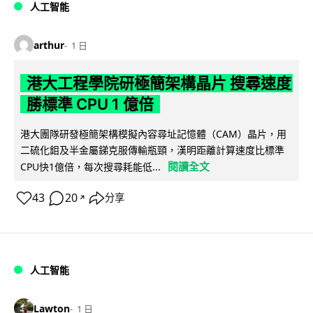
人工智能
arthur
1 日
港大工程學院研極簡架構晶片 搜尋速度
勝標準 CPU 1 億倍
港大團隊研發極簡架構模擬內容尋址記憶體（CAM）晶片，用
二硫化鉬及半金屬銻克服傳輸瓶頸，漢明距離計算速度比標準
閱讀全文
CPU快1億倍，每次搜尋耗能低...
43
20
分享
↗
人工智能
Lawton
1 日