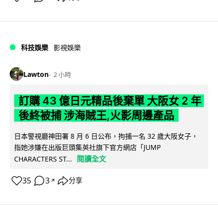
科技娛樂
影視娛樂
Lawton
2 小時
訂購 43 億日元精品後棄單 大阪女 2 年
後終被捕 涉海賊王,火影周邊產品
日本警視廳神田署 8 月 6 日公布，拘捕一名 32 歲大阪女子，
指她涉嫌在出版巨頭集英社旗下官方網店「JUMP
閱讀全文
CHARACTERS ST...
35
3
分享
↗