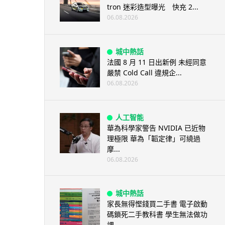
tron 迷彩造型曝光 快充 2...
06.08.2026
城中熱話
法國 8 月 11 日出新例 未經同意
嚴禁 Cold Call 違規企...
06.08.2026
人工智能
華為科學家警告 NVIDIA 已近物
理極限 華為「韜定律」可繞過
摩...
06.08.2026
城中熱話
家長無得慳錢買二手書 電子啟動
碼鎖死二手教科書 學生無法做功
課