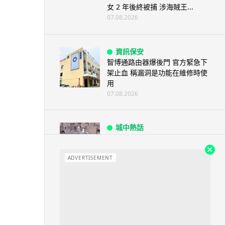
女 2 年後終被捕 涉海賊王...
07.08.2026
資訊保安
智博通路由器爆後門 官方緊急下
架止血 稱漏洞是功能在維修時使
用
07.08.2026
城中熱話
熊本地震手術室驚魂片瘋傳 醫護
保護病人、逃生門 網民讚值得
尊...
ADVERTISEMENT
07.08.2026
健康
AirPods 用家注意聽力響紅燈 醫
學界籲耳機用戶謹守「60-60」...