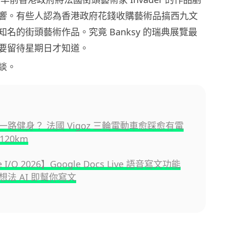
響。有些人認為香港政府花錢收購藝術品搞西九文
名的街頭藝術作品。究竟 Banksy 的瑞典展覽最
要留待星期日才知道。
再談。
一路健身？ 法國 Vigoz 三輪電動車愈踩愈有電
120km
e I/O 2026】Google Docs Live 語音寫文功能
想法 AI 即幫你寫文