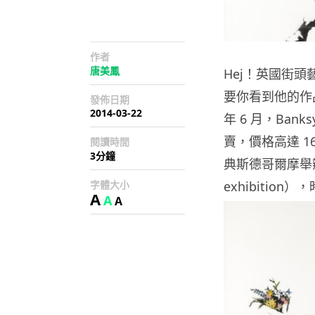
作者
唐美鳳
Hej！英國街頭
要你看到他的作品，
發佈日期
2014-03-22
年 6 月，Banksy
賣，價格高達 1
閱讀時間
3分鐘
典斯德哥爾摩舉辦幾
字體大小
exhibition
A
A
A