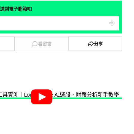
📮
送到電子郵箱
看留言
分享