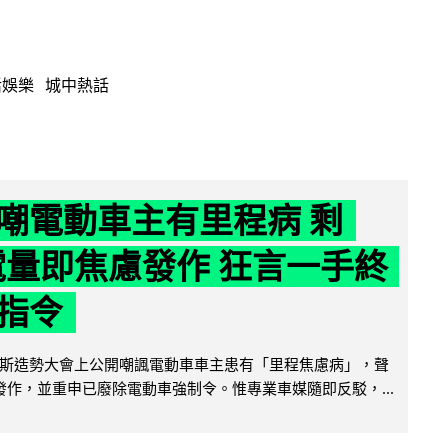
活娛樂
城中熱話
嘲電動車主有里程病 剩
 電量即焦慮發作 狂言一手終
指令
斯造勢大會上公開嘲諷電動車車主患有「里程焦慮病」，聲
便發作，並重申已廢除電動車強制令。惟專業車媒隨即反駁，...