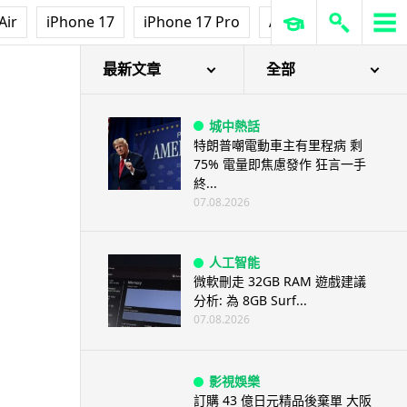
Air
iPhone 17
iPhone 17 Pro
AirPods Pro 3
Ap
最新文章
全部
城中熱話
特朗普嘲電動車主有里程病 剩
75% 電量即焦慮發作 狂言一手
終...
07.08.2026
人工智能
微軟刪走 32GB RAM 遊戲建議
分析: 為 8GB Surf...
07.08.2026
影視娛樂
訂購 43 億日元精品後棄單 大阪