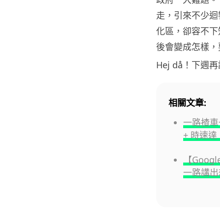
走，引來不少迴
化區，卻容不下知
後會變成怎樣，
Hej då！下週
相關文章:
一路揸車
+ 時速達 
【Googl
一路講出