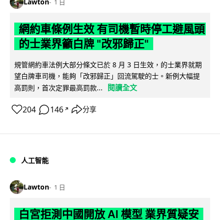
Lawton
1 日
網約車條例生效 有司機暫時停工避風頭
的士業界籲白牌 "改邪歸正"
規管網約車法例大部分條文已於 8 月 3 日生效，的士業界就期
望白牌車司機，能夠「改邪歸正」回流駕駛的士。新例大幅提
閱讀全文
高罰則，首次定罪最高罰款...
204
146
分享
↗
人工智能
Lawton
1 日
白宮拒測中國開放 AI 模型 業界質疑安