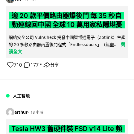
逾 20 款平價路由器爆後門 每 35 秒自
動連線回中國 全球 10 萬用家私隱堪憂
網絡安全公司 VulnCheck 揭發中國智博通電子（Zbtlink）生產
閱
的 20 多款路由器內置後門程式「Endlessdoors」（無盡...
讀全文
710
177
分享
↗
人工智能
arthur
18 小時
Tesla HW3 舊硬件裝 FSD v14 Lite 頻