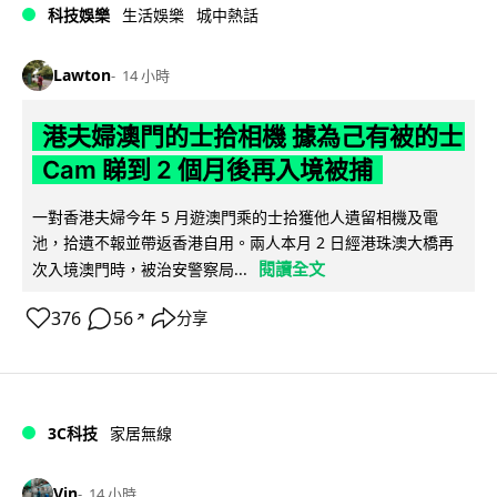
科技娛樂
生活娛樂
城中熱話
Lawton
14 小時
港夫婦澳門的士拾相機 據為己有被的士
Cam 睇到 2 個月後再入境被捕
一對香港夫婦今年 5 月遊澳門乘的士拾獲他人遺留相機及電
池，拾遺不報並帶返香港自用。兩人本月 2 日經港珠澳大橋再
閱讀全文
次入境澳門時，被治安警察局...
376
56
分享
↗
3C科技
家居無線
Vin
14 小時