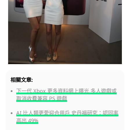
相關文章:
下一代 Xbox 更多資料網上曝光 多人遊戲或
取消收費兼容 PS 遊戲
AI 比人類更愛迎合用戶 史丹福研究：認同率
高出 49%