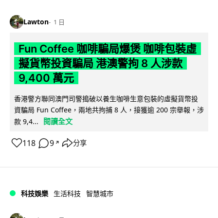
Lawton
1 日
Fun Coffee 咖啡騙局爆煲 咖啡包裝虛
擬貨幣投資騙局 港澳警拘 8 人涉款
9,400 萬元
香港警方聯同澳門司警搗破以養生咖啡生意包裝的虛擬貨幣投
資騙局 Fun Coffee，兩地共拘捕 8 人，接獲逾 200 宗舉報，涉
閱讀全文
款 9,4...
118
9
分享
↗
科技娛樂
生活科技
智慧城市