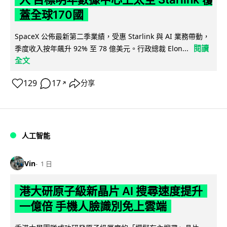
蓋全球170國
SpaceX 公佈最新第二季業績，受惠 Starlink 與 AI 業務帶動，
閱讀
季度收入按年飆升 92% 至 78 億美元。行政總裁 Elon...
全文
129
17
分享
↗
人工智能
Vin
1 日
港大研原子級新晶片 AI 搜尋速度提升
一億倍 手機人臉識別免上雲端