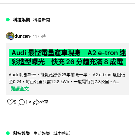
科技娛樂
科技新聞
duncan
11 小時
Audi 最慳電量產車現身 A2 e-tron 迷
彩造型曝光 快充 26 分鐘充滿 8 成電
Audi 呢部新車，能耗竟然係25年前嘅一半。 A2 e-tron 風阻低
至0.24，每百公里只需12.8 kWh，一度電行到7.8公里。6...
閱讀全文
5
1
分享
↗
科技娛樂
生活娛樂
城中熱話