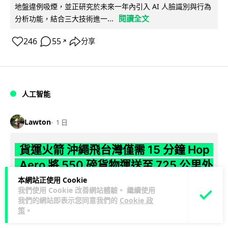
地盤違例吸煙，並正研究於未來一年內引入 AI 人臉識別與行為
閱讀全文
分析功能，結合三大技術進一...
246
55
分享
↗
人工智能
Lawton
1 日
貨運火箭 沖繩飛台灣僅需 15 分鐘 Hop
Aero 將 550 磅貨物運送至 725 公里外
本網站正使用 Cookie
【真正用火箭送貨】美國初創 Hop Aero 公開自動駕駛貨運火
我們使用 Cookie 改善網站體驗。 繼續使用
箭，聲稱可在 15 分鐘內將 250 公斤物資投送 750 公里外，並
我們的網站即表示您同意我們的
Cookie 政
閱讀全文
策
。
以沖繩...