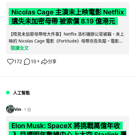
Nicolas Cage 主演未上映電影 Netflix
遺失未加密母帶 被索償 8.19 億港元
【唔見未加密母帶咁大件事】Netflix 洛杉磯辦公室被竊，未上
映的 Nicolas Cage 電影《Fortitude》母帶亦告失蹤。電影...
閱讀全文
172
10
分享
↗
人工智能
Vin
1 日
Elon Musk: SpaceX 將挑戰萬億年收
入 目標明年數據中心上太空 Starlink 覆