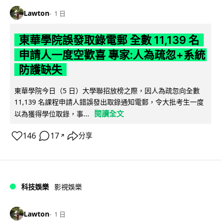
Lawton
1 日
東華學院誤發取錄電郵 全數 11,139 名
申請人一度空歡喜 專家:人為疏忽+系統
防護缺失
東華學院今日（5 日）大學聯招放榜之際，因人為疏忽向全數
11,139 名課程申請人錯誤發出取錄通知電郵，令大批考生一度
閱讀全文
以為獲得學位取錄，事...
146
17
分享
↗
科技娛樂
影視娛樂
Lawton
1 日