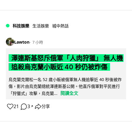
科技娛樂
生活娛樂
城中熱話
Lawton
7 小時
澤連斯基怒斥俄軍「人肉狩獵」 無人機
追殺烏克蘭小販近 40 秒仍被炸傷
烏克蘭克爾松一名 52 歲小販被俄軍無人機追擊近 40 秒後被炸
傷，影片由烏克蘭總統澤連斯基公開。他直斥俄軍對平民進行
閱讀全文
「狩獵式」攻擊，烏克蘭...
21
3
分享
↗