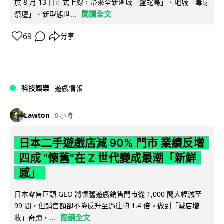
於 8 月 13 日正式上線，帶來全新區域「盤蛇島」、地城「毒牙
閱讀全文
祭壇」、新型態世...
69
分享
科技娛樂
遊戲情報
Lawton
9 小時
日本二手遊戲店減 90% 門市 業績反增
四成 "懷舊"在 Z 世代變成最潮「新鮮
感」
日本零售巨頭 GEO 將懷舊遊戲銷售門市從 1,000 間大幅減至
99 間，但銷售額卻不降反升至過往的 1.4 倍。做到「減店增
閱讀全文
收」奇蹟，...