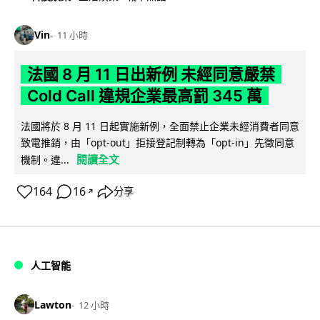
Vin
11 小時
法國 8 月 11 日出新例 未經同意嚴禁
Cold Call 違規企業最高罰 345 萬
法國將於 8 月 11 日起實施新例，全面禁止企業未經消費者同意
致電推銷，由「opt-out」拒接登記制轉為「opt-in」先徵同意
閱讀全文
機制。違...
164
16
分享
↗
人工智能
Lawton
12 小時