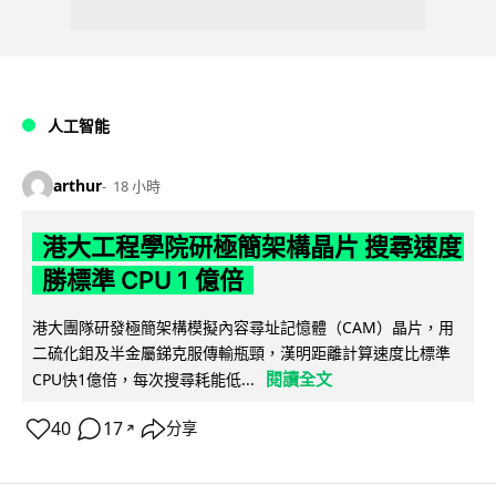
人工智能
arthur
18 小時
港大工程學院研極簡架構晶片 搜尋速度
勝標準 CPU 1 億倍
港大團隊研發極簡架構模擬內容尋址記憶體（CAM）晶片，用
二硫化鉬及半金屬銻克服傳輸瓶頸，漢明距離計算速度比標準
閱讀全文
CPU快1億倍，每次搜尋耗能低...
40
17
分享
↗