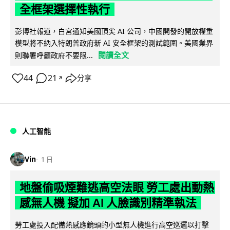
全框架選擇性執行
彭博社報道，白宮通知美國頂尖 AI 公司，中國開發的開放權重
模型將不納入特朗普政府新 AI 安全框架的測試範圍。美國業界
閱讀全文
則聯署呼籲政府不要限...
44
21
分享
↗
人工智能
Vin
1 日
地盤偷吸煙難逃高空法眼 勞工處出動熱
感無人機 擬加 AI 人臉識別精準執法
勞工處投入配備熱感應鏡頭的小型無人機進行高空巡邏以打擊