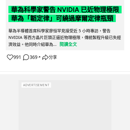
華為科學家警告 NVIDIA 已近物理極限
華為「韜定律」可繞過摩爾定律瓶頸
華為半導體首席科學家廖恒罕見接受近 5 小時專訪，警告
NVIDIA 等西方晶片巨頭正逼近物理極限，傳統製程升級已失經
閱讀全文
濟效益。他同時介紹華為...
991
369
分享
↗
ADVERTISEMENT