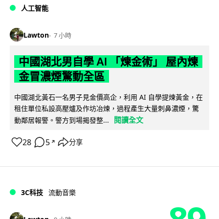
人工智能
Lawton
7 小時
中國湖北男自學 AI 「煉金術」 屋內煉
金冒濃煙驚動全區
中國湖北黃石一名男子見金價高企，利用 AI 自學提煉黃金，在
租住單位私設高壓爐及作坊冶煉，過程產生大量刺鼻濃煙，驚
閱讀全文
動鄰居報警。警方到場揭發整...
28
5
分享
↗
3C科技
流動音樂