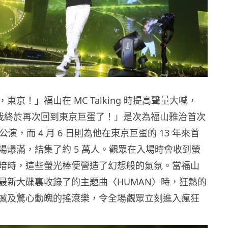
東京！」福山在 MC Talking 時提高聲量大喊，
年，我終於再次回到東京巨蛋了！」是次為福山雅治首次
公演，而 4 月 6 日則為他在東京巨蛋的 13 年來首
場爆滿，結集了約 5 萬人。觀眾在入場時會收到螢
暗時，這些螢光棒便營造了幻想般的氣氛。當福山
最新大碟裏收錄了的主題曲〈HUMAN〉時，狂熱的
撼及驚心動魄的搖滾樂，令全場觀眾立刻進入瘋狂