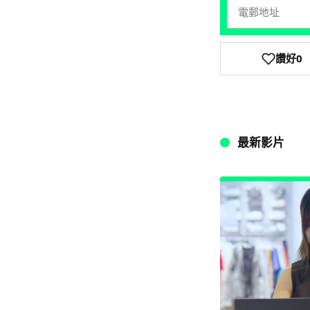
讚好
0
最新影片