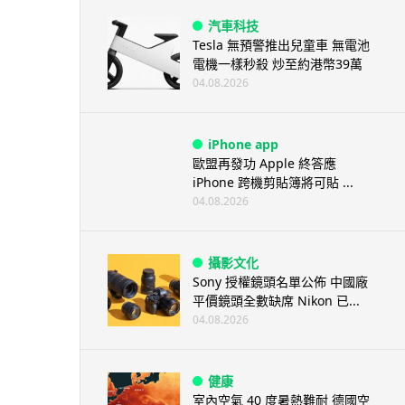
汽車科技
Tesla 無預警推出兒童車 無電池
電機一樣秒殺 炒至約港幣39萬
04.08.2026
iPhone app
歐盟再發功 Apple 終答應
iPhone 跨機剪貼簿將可貼 ...
04.08.2026
攝影文化
Sony 授權鏡頭名單公佈 中國廠
平價鏡頭全數缺席 Nikon 已...
04.08.2026
健康
室內空氣 40 度暑熱難耐 德國空