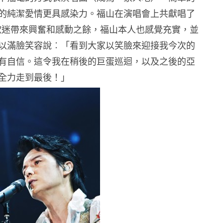
的純潔愛情更具感染力。福山在演唱會上共獻唱了
為歌迷帶來興奮和感動之餘，福山本人也感覺充實，並
以滿臉笑容說︰「看到大家以笑臉來迎接我今次的
有自信。這令我在稍後的巨蛋巡迴，以及之後的亞
全力走到最後！」