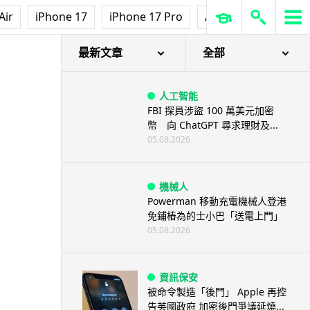
Air
iPhone 17
iPhone 17 Pro
AirPods Pro 3
Ap
最新文章
全部
人工智能
FBI 探員涉盜 100 萬美元加密
幣 向 ChatGPT 尋求理財及...
05.08.2026
機械人
Powerman 移動充電機械人登港
免鋪樁為的士小巴「送電上門」
05.08.2026
資訊保安
被命令製造「後門」 Apple 再控
告英國政府 加密後門爭議延燒...