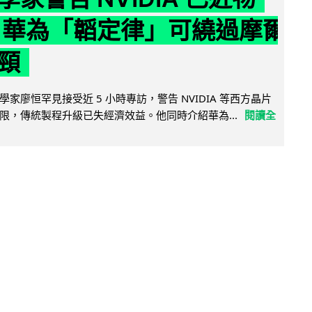
 華為「韜定律」可繞過摩爾
頸
家廖恒罕見接受近 5 小時專訪，警告 NVIDIA 等西方晶片
限，傳統製程升級已失經濟效益。他同時介紹華為...
閱讀全