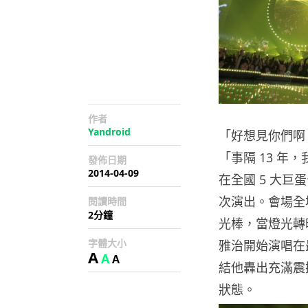
作者
Yandroid
「好想見你們啊，
「事隔 13 
發佈日期
2014-04-09
在全國 5 大巨蛋
次演出。會場全
閱讀時間
2分鐘
光棒，當燈光轉
字體大小
雅治開始演唱在
A
A
A
結他轟出充滿震
狀態。