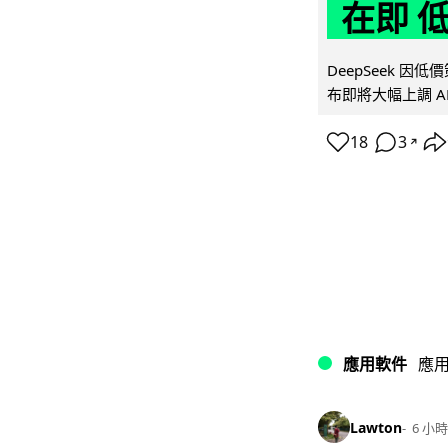
在即 
DeepSeek 
布即將大幅上調 A
18
3
↗
應用軟件
應
Lawton
6 小時