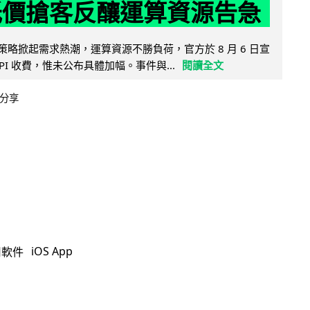
低價搶客反釀運算資源告急
因低價策略掀起需求熱潮，運算資源不勝負荷，官方於 8 月 6 日宣
PI 收費，惟未公布具體加幅。事件與...
閱讀全文
分享
iOS App
用軟件