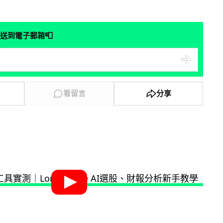
📮
送到電子郵箱
看留言
分享