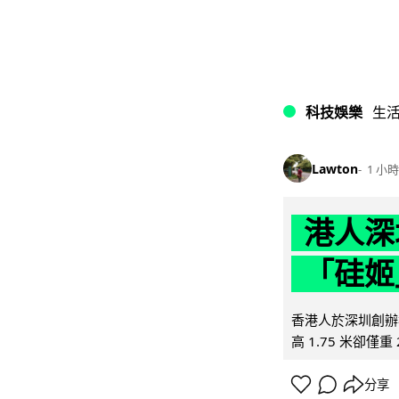
科技娛樂
生
Lawton
1 小時
港人深
「硅姬
香港人於深圳創辦初
高 1.75 米卻僅重 
分享