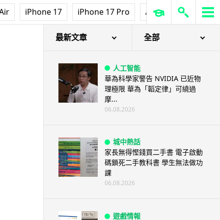
Air
iPhone 17
iPhone 17 Pro
AirPods Pro 3
Ap
最新文章
全部
人工智能
華為科學家警告 NVIDIA 已近物
理極限 華為「韜定律」可繞過
摩...
06.08.2026
城中熱話
家長無得慳錢買二手書 電子啟動
碼鎖死二手教科書 學生無法做功
課
06.08.2026
遊戲情報