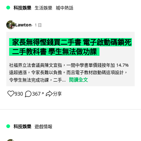
科技娛樂
生活娛樂
城中熱話
Lawton
1 日
家長無得慳錢買二手書 電子啟動碼鎖死
二手教科書 學生無法做功課
社福界立法會議員陳文宜指，一間中學書單價錢按年加 14.7%
遠超通漲，令家長難以負擔。而且電子教材啟動碼這項設計，
閱讀全文
令學生無法完成功課，二手...
930
367
分享
↗
科技娛樂
遊戲情報