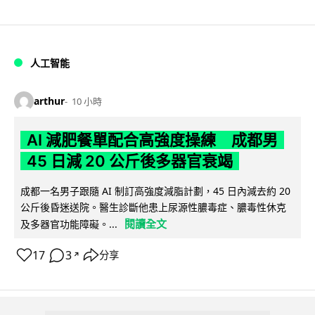
人工智能
arthur
10 小時
AI 減肥餐單配合高強度操練 成都男
45 日減 20 公斤後多器官衰竭
成都一名男子跟隨 AI 制訂高強度減脂計劃，45 日內減去約 20
公斤後昏迷送院。醫生診斷他患上尿源性膿毒症、膿毒性休克
閱讀全文
及多器官功能障礙。...
17
3
分享
↗