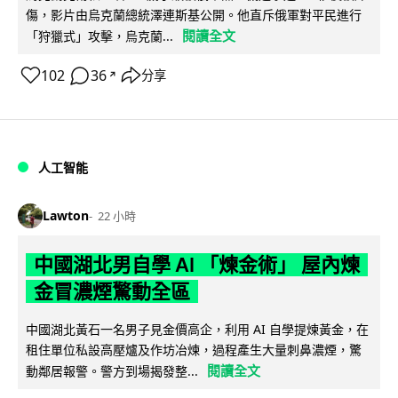
傷，影片由烏克蘭總統澤連斯基公開。他直斥俄軍對平民進行
閱讀全文
「狩獵式」攻擊，烏克蘭...
102
36
分享
↗
人工智能
Lawton
22 小時
中國湖北男自學 AI 「煉金術」 屋內煉
金冒濃煙驚動全區
中國湖北黃石一名男子見金價高企，利用 AI 自學提煉黃金，在
租住單位私設高壓爐及作坊冶煉，過程產生大量刺鼻濃煙，驚
閱讀全文
動鄰居報警。警方到場揭發整...