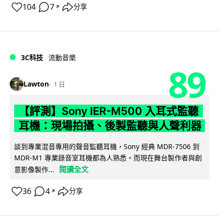
104
7
分享
↗
3C科技
流動音樂
89
Lawton
1 日
【評測】Sony IER-M500 入耳式監聽
耳機：現場拍攝、後製監聽與人聲利器
談到專業混音專用的聲音監聽耳機，Sony 經典 MDR-7506 到
MDR-M1 專業錄音室耳機都為人熟悉。而現在舞台製作者與創
閱讀全文
意影像製作...
36
4
分享
↗