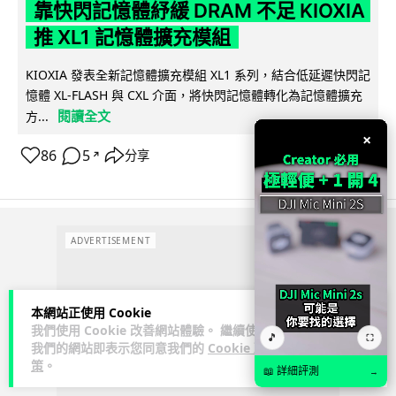
靠快閃記憶體紓緩 DRAM 不足 KIOXIA
推 XL1 記憶體擴充模組
KIOXIA 發表全新記憶體擴充模組 XL1 系列，結合低延遲快閃記
憶體 XL-FLASH 與 CXL 介面，將快閃記憶體轉化為記憶體擴充
閱讀全文
方...
×
86
5
分享
↗
ADVERTISEMENT
本網站正使用 Cookie
我們使用 Cookie 改善網站體驗。 繼續使用
🎵
⛶
我們的網站即表示您同意我們的
Cookie 政
策
。
📖 詳細評測
→