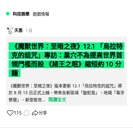
科技娛樂
遊戲情報
天恩
1 日
《魔獸世界：至暗之夜》12.1 「烏拉特
克的詛咒」專訪：巢穴不為提高世界首
領門檻而設 《諸王之眠》縮短約 10 分
鐘
《魔獸世界：至暗之夜》版本更新 12.1「烏拉特克的詛咒」將
於 8 月 13 日正式上線，帶來全新區域「盤蛇島」、地城「毒牙
閱讀全文
祭壇」、新型態世...
115
分享