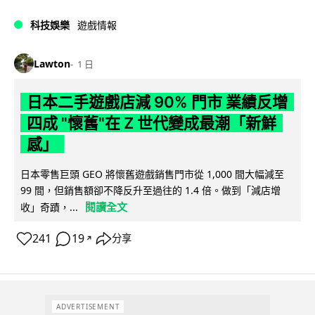
科技娛樂
遊戲情報
Lawton
1 日
日本二手遊戲店減 90% 門市 業績反增
四成 "懷舊"在 Z 世代變成最潮「新鮮
感」
日本零售巨頭 GEO 將懷舊遊戲銷售門市從 1,000 間大幅減至
99 間，但銷售額卻不降反升至過往的 1.4 倍。做到「減店增
閱讀全文
收」奇蹟，...
241
19
分享
↗
ADVERTISEMENT