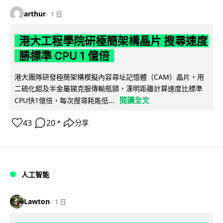
arthur
1 日
港大工程學院研極簡架構晶片 搜尋速度
勝標準 CPU 1 億倍
港大團隊研發極簡架構模擬內容尋址記憶體（CAM）晶片，用
二硫化鉬及半金屬銻克服傳輸瓶頸，漢明距離計算速度比標準
閱讀全文
CPU快1億倍，每次搜尋耗能低...
43
20
分享
↗
人工智能
Lawton
1 日