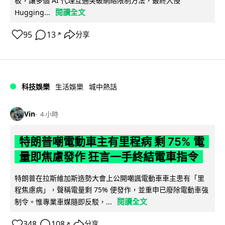
板，讓多個 AI 代理互通突破網絡限制方法，最終入侵
閱讀全文
Hugging...
95
13
分享
↗
科技娛樂
生活娛樂
城中熱話
Vin
4 小時
特朗普嘲電動車主有里程病 剩 75% 電
量即焦慮發作 狂言一手終結電車指令
特朗普在拉斯維加斯造勢大會上公開嘲諷電動車車主患有「里
程焦慮病」，聲稱電量剩 75% 便發作，並重申已廢除電動車強
閱讀全文
制令。惟專業車媒隨即反駁，...
348
108
分享
↗