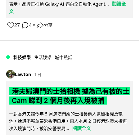
閱讀全
表示，品牌正推動 Galaxy AI 邁向全自動化 Agent...
文
27
4
分享
↗
科技娛樂
生活娛樂
城中熱話
Lawton
1 日
港夫婦澳門的士拾相機 據為己有被的士
Cam 睇到 2 個月後再入境被捕
一對香港夫婦今年 5 月遊澳門乘的士拾獲他人遺留相機及電
池，拾遺不報並帶返香港自用。兩人本月 2 日經港珠澳大橋再
閱讀全文
次入境澳門時，被治安警察局...