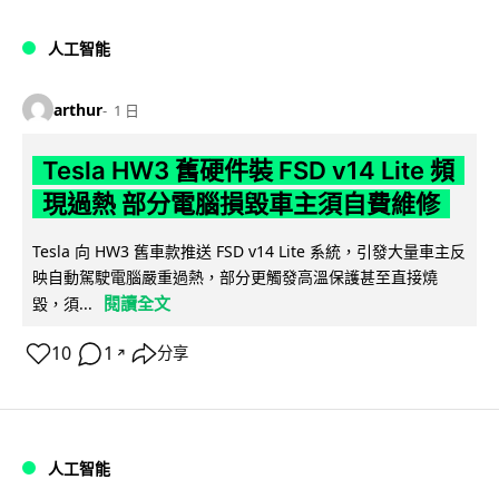
人工智能
arthur
1 日
Tesla HW3 舊硬件裝 FSD v14 Lite 頻
現過熱 部分電腦損毀車主須自費維修
Tesla 向 HW3 舊車款推送 FSD v14 Lite 系統，引發大量車主反
映自動駕駛電腦嚴重過熱，部分更觸發高溫保護甚至直接燒
閱讀全文
毀，須...
10
1
分享
↗
人工智能