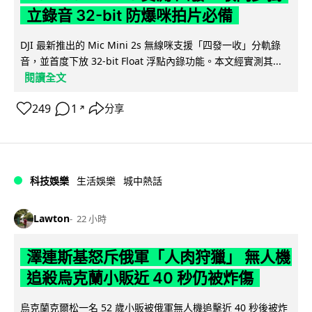
立錄音 32-bit 防爆咪拍片必備
DJI 最新推出的 Mic Mini 2s 無線咪支援「四發一收」分軌錄
音，並首度下放 32-bit Float 浮點內錄功能。本文經實測其...
閱讀全文
249
1
分享
↗
科技娛樂
生活娛樂
城中熱話
Lawton
22 小時
澤連斯基怒斥俄軍「人肉狩獵」 無人機
追殺烏克蘭小販近 40 秒仍被炸傷
烏克蘭克爾松一名 52 歲小販被俄軍無人機追擊近 40 秒後被炸