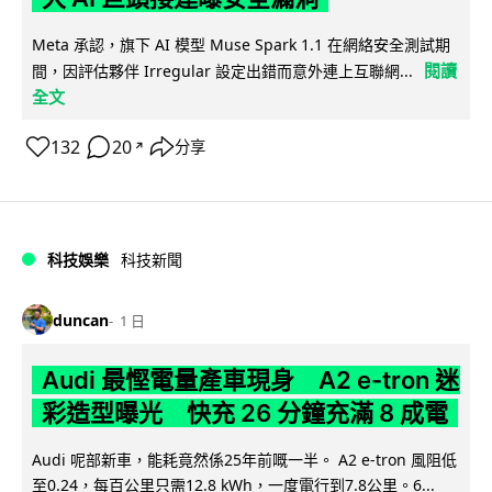
Meta 承認，旗下 AI 模型 Muse Spark 1.1 在網絡安全測試期
閱讀
間，因評估夥伴 Irregular 設定出錯而意外連上互聯網...
全文
132
20
分享
↗
科技娛樂
科技新聞
duncan
1 日
Audi 最慳電量產車現身 A2 e-tron 迷
彩造型曝光 快充 26 分鐘充滿 8 成電
Audi 呢部新車，能耗竟然係25年前嘅一半。 A2 e-tron 風阻低
至0.24，每百公里只需12.8 kWh，一度電行到7.8公里。6...