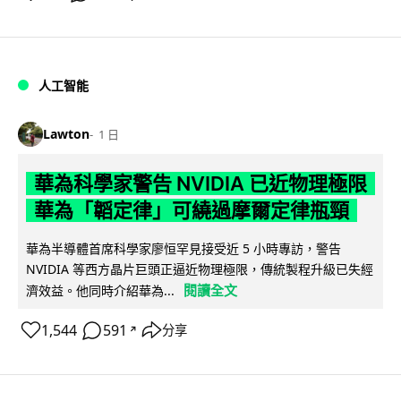
人工智能
Lawton
1 日
華為科學家警告 NVIDIA 已近物理極限
華為「韜定律」可繞過摩爾定律瓶頸
華為半導體首席科學家廖恒罕見接受近 5 小時專訪，警告
NVIDIA 等西方晶片巨頭正逼近物理極限，傳統製程升級已失經
閱讀全文
濟效益。他同時介紹華為...
1,544
591
分享
↗