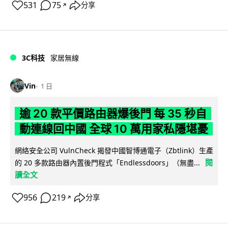
531
75
分享
↗
3C科技
家居無線
Vin
1 日
逾 20 款平價路由器爆後門 每 35 秒自
動連線回中國 全球 10 萬用家私隱堪憂
網絡安全公司 VulnCheck 揭發中國智博通電子（Zbtlink）生產
閱
的 20 多款路由器內置後門程式「Endlessdoors」（無盡...
讀全文
956
219
分享
↗