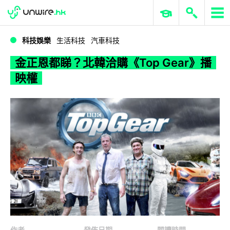
WWDC 2026
GenAI 與雲端科技專區
ERP 與商業 AI
金正恩都睇？北韓洽購《Top Gear》播映權
科技娛樂
生活科技
汽車科技
金正恩都睇？北韓洽購《Top Gear》播
映權
作者
發佈日期
閱讀時間