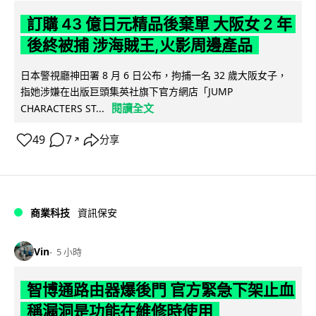
訂購 43 億日元精品後棄單 大阪女 2 年
後終被捕 涉海賊王,火影周邊產品
日本警視廳神田署 8 月 6 日公布，拘捕一名 32 歲大阪女子，
指她涉嫌在出版巨頭集英社旗下官方網店「JUMP
閱讀全文
CHARACTERS ST...
49
7
分享
↗
商業科技
資訊保安
Vin
5 小時
智博通路由器爆後門 官方緊急下架止血
稱漏洞是功能在維修時使用