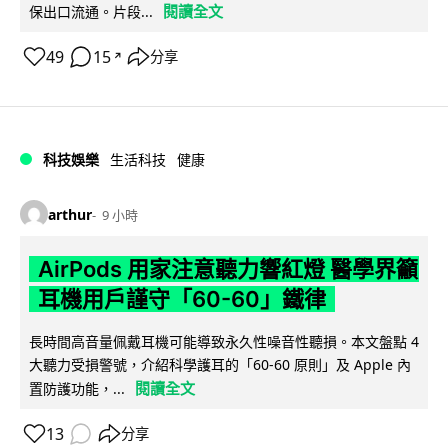
閱讀全文
保出口流通。片段...
49
15
分享
↗
科技娛樂
生活科技
健康
arthur
9 小時
AirPods 用家注意聽力響紅燈 醫學界籲
耳機用戶謹守「60-60」鐵律
長時間高音量佩戴耳機可能導致永久性噪音性聽損。本文盤點 4
大聽力受損警號，介紹科學護耳的「60-60 原則」及 Apple 內
閱讀全文
置防護功能，...
13
分享