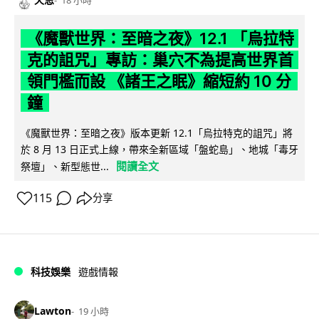
《魔獸世界：至暗之夜》12.1 「烏拉特
克的詛咒」專訪：巢穴不為提高世界首
領門檻而設 《諸王之眠》縮短約 10 分
鐘
《魔獸世界：至暗之夜》版本更新 12.1「烏拉特克的詛咒」將
於 8 月 13 日正式上線，帶來全新區域「盤蛇島」、地城「毒牙
閱讀全文
祭壇」、新型態世...
115
分享
科技娛樂
遊戲情報
Lawton
19 小時