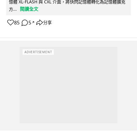
憶體 XL-FLASH 與 CXL 介面，將快閃記憶體轉化為記憶體擴充
閱讀全文
方...
85
5
分享
↗
ADVERTISEMENT