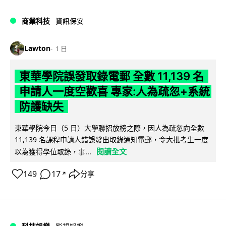
商業科技
資訊保安
Lawton
1 日
東華學院誤發取錄電郵 全數 11,139 名
申請人一度空歡喜 專家:人為疏忽+系統
防護缺失
東華學院今日（5 日）大學聯招放榜之際，因人為疏忽向全數
11,139 名課程申請人錯誤發出取錄通知電郵，令大批考生一度
閱讀全文
以為獲得學位取錄，事...
149
17
分享
↗