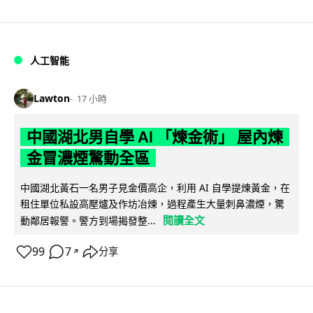
人工智能
Lawton
17 小時
中國湖北男自學 AI 「煉金術」 屋內煉
金冒濃煙驚動全區
中國湖北黃石一名男子見金價高企，利用 AI 自學提煉黃金，在
租住單位私設高壓爐及作坊冶煉，過程產生大量刺鼻濃煙，驚
閱讀全文
動鄰居報警。警方到場揭發整...
99
7
分享
↗