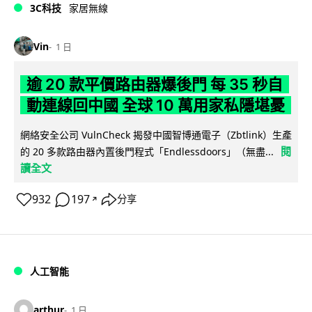
3C科技
家居無線
Vin
1 日
逾 20 款平價路由器爆後門 每 35 秒自
動連線回中國 全球 10 萬用家私隱堪憂
網絡安全公司 VulnCheck 揭發中國智博通電子（Zbtlink）生產
閱
的 20 多款路由器內置後門程式「Endlessdoors」（無盡...
讀全文
932
197
分享
↗
人工智能
arthur
1 日