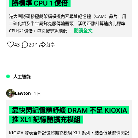
勝標準 CPU 1 億倍
港大團隊研發極簡架構模擬內容尋址記憶體（CAM）晶片，用
二硫化鉬及半金屬銻克服傳輸瓶頸，漢明距離計算速度比標準
閱讀全文
CPU快1億倍，每次搜尋耗能低...
43
20
分享
↗
人工智能
Lawton
1 日
靠快閃記憶體紓緩 DRAM 不足 KIOXIA
推 XL1 記憶體擴充模組
KIOXIA 發表全新記憶體擴充模組 XL1 系列，結合低延遲快閃記