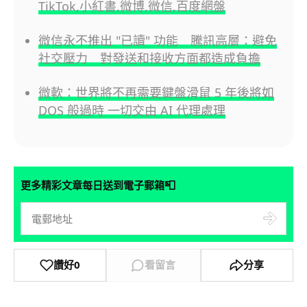
TikTok,小紅書,微博,微信,百度網盤
微信永不推出 "已讀" 功能 騰訊高層：避免
社交壓力 對發送和接收方面都造成負擔
微軟：世界將不再需要鍵盤滑鼠 5 年後將如
DOS 般過時 一切交由 AI 代理處理
📮
更多精彩文章每日送到電子郵箱
讚好
0
看留言
分享