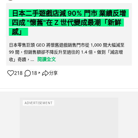
日本二手遊戲店減 90% 門市 業績反增
四成 "懷舊"在 Z 世代變成最潮「新鮮
感」
日本零售巨頭 GEO 將懷舊遊戲銷售門市從 1,000 間大幅減至
99 間，但銷售額卻不降反升至過往的 1.4 倍。做到「減店增
閱讀全文
收」奇蹟，...
218
18
分享
↗
ADVERTISEMENT