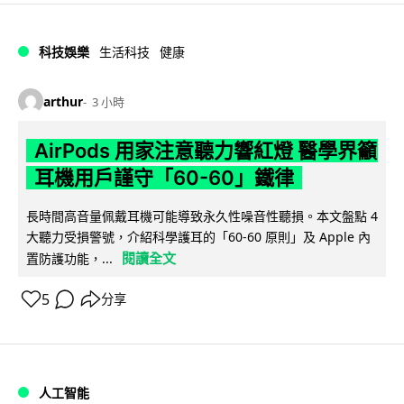
科技娛樂
生活科技
健康
arthur
3 小時
AirPods 用家注意聽力響紅燈 醫學界籲
耳機用戶謹守「60-60」鐵律
長時間高音量佩戴耳機可能導致永久性噪音性聽損。本文盤點 4
大聽力受損警號，介紹科學護耳的「60-60 原則」及 Apple 內
閱讀全文
置防護功能，...
5
分享
人工智能