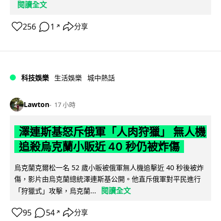
閱讀全文
256
1
分享
↗
科技娛樂
生活娛樂
城中熱話
Lawton
17 小時
澤連斯基怒斥俄軍「人肉狩獵」 無人機
追殺烏克蘭小販近 40 秒仍被炸傷
烏克蘭克爾松一名 52 歲小販被俄軍無人機追擊近 40 秒後被炸
傷，影片由烏克蘭總統澤連斯基公開。他直斥俄軍對平民進行
閱讀全文
「狩獵式」攻擊，烏克蘭...
95
54
分享
↗