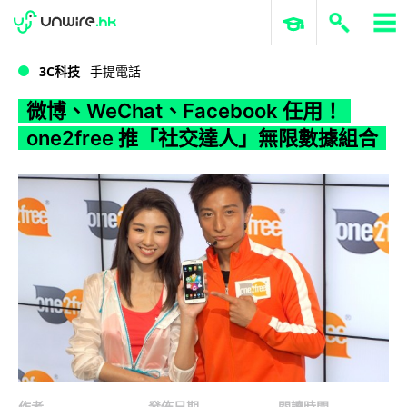
WWDC 2026
GenAI 與雲端科技專區
ERP 與商業 AI
微博、WeChat、Facebook 任用！one2free 推「社交達人」無限數據組合
3C科技
手提電話
微博、WeChat、Facebook 任用！
one2free 推「社交達人」無限數據組合
作者
發佈日期
閱讀時間