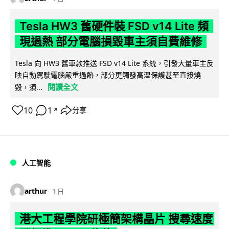
Tesla HW3 舊硬件裝 FSD v14 Lite 頻
現過熱 部分電腦損毀車主須自費維修
Tesla 向 HW3 舊車款推送 FSD v14 Lite 系統，引發大量車主反
映自動駕駛電腦嚴重過熱，部分更觸發高溫保護甚至直接燒
閱讀全文
毀，須...
10
1
分享
↗
人工智能
arthur
1 日
港大工程學院研極簡架構晶片 搜尋速度