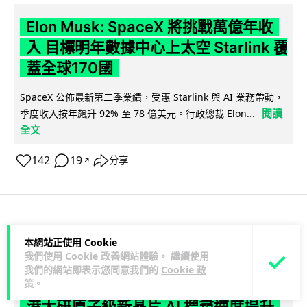
Elon Musk: SpaceX 將挑戰萬億年收
入 目標明年數據中心上太空 Starlink 覆
蓋全球170國
SpaceX 公佈最新第二季業績，受惠 Starlink 與 AI 業務帶動，
閱讀
季度收入按年飆升 92% 至 78 億美元。行政總裁 Elon...
全文
142
19
分享
↗
人工智能
本網站正使用 Cookie
我們使用 Cookie 改善網站體驗。 繼續使用
Vin
1 日
我們的網站即表示您同意我們的
Cookie 政
策
。
港大研原子級新晶片 AI 搜尋速度提升