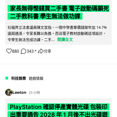
家長無得慳錢買二手書 電子啟動碼鎖死
二手教科書 學生無法做功課
社福界立法會議員陳文宜指，一間中學書單價錢按年加 14.7%
遠超通漲，令家長難以負擔。而且電子教材啟動碼這項設計，
閱讀全文
令學生無法完成功課，二手...
880
343
分享
↗
科技娛樂
遊戲情報
Lawton
23 小時
PlayStation 確認停產實體光碟 包裝印
出重要通告 2028 年 1 月後不出光碟遊