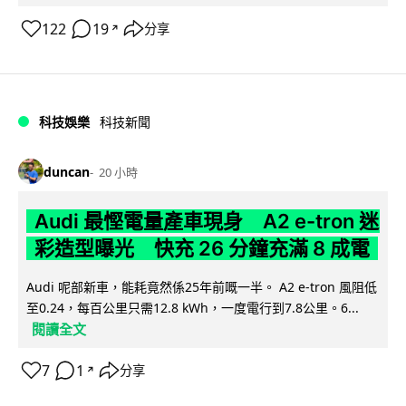
122
19
分享
↗
科技娛樂
科技新聞
duncan
20 小時
Audi 最慳電量產車現身 A2 e-tron 迷
彩造型曝光 快充 26 分鐘充滿 8 成電
Audi 呢部新車，能耗竟然係25年前嘅一半。 A2 e-tron 風阻低
至0.24，每百公里只需12.8 kWh，一度電行到7.8公里。6...
閱讀全文
7
1
分享
↗