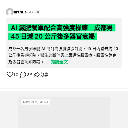
arthur
4 小時
AI 減肥餐單配合高強度操練 成都男
45 日減 20 公斤後多器官衰竭
成都一名男子跟隨 AI 制訂高強度減脂計劃，45 日內減去約 20
公斤後昏迷送院。醫生診斷他患上尿源性膿毒症、膿毒性休克
閱讀全文
及多器官功能障礙。...
10
2
分享
↗
ADVERTISEMENT