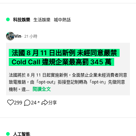
科技娛樂
生活娛樂
城中熱話
Vin
21 小時
法國 8 月 11 日出新例 未經同意嚴禁
Cold Call 違規企業最高罰 345 萬
法國將於 8 月 11 日起實施新例，全面禁止企業未經消費者同意
致電推銷，由「opt-out」拒接登記制轉為「opt-in」先徵同意
閱讀全文
機制。違...
299
24
分享
↗
人工智能