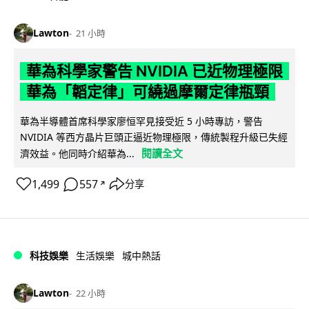
Lawton
21 小時
華為科學家警告 NVIDIA 已近物理極限
華為「韜定律」可繞過摩爾定律瓶頸
華為半導體首席科學家廖恒罕見接受近 5 小時專訪，警告
NVIDIA 等西方晶片巨頭正逼近物理極限，傳統製程升級已失經
閱讀全文
濟效益。他同時介紹華為...
1,499
557
分享
↗
科技娛樂
生活娛樂
城中熱話
Lawton
22 小時