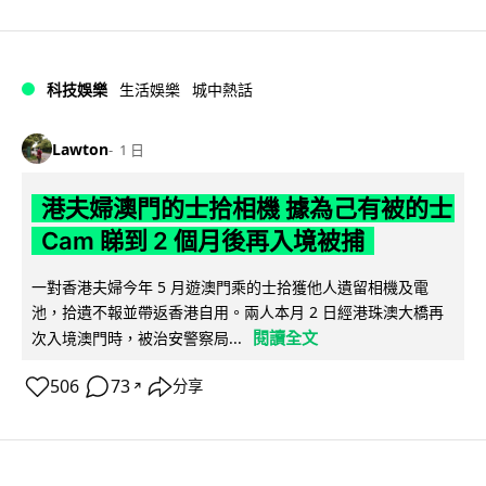
科技娛樂
生活娛樂
城中熱話
Lawton
1 日
港夫婦澳門的士拾相機 據為己有被的士
Cam 睇到 2 個月後再入境被捕
一對香港夫婦今年 5 月遊澳門乘的士拾獲他人遺留相機及電
池，拾遺不報並帶返香港自用。兩人本月 2 日經港珠澳大橋再
閱讀全文
次入境澳門時，被治安警察局...
506
73
分享
↗