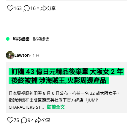
163
16
分享
↗
科技娛樂
影視娛樂
Lawton
1 日
訂購 43 億日元精品後棄單 大阪女 2 年
後終被捕 涉海賊王,火影周邊產品
日本警視廳神田署 8 月 6 日公布，拘捕一名 32 歲大阪女子，
指她涉嫌在出版巨頭集英社旗下官方網店「JUMP
閱讀全文
CHARACTERS ST...
75
9
分享
↗