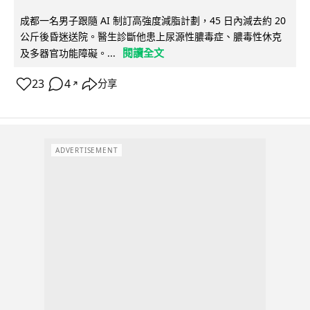
成都一名男子跟隨 AI 制訂高強度減脂計劃，45 日內減去約 20
公斤後昏迷送院。醫生診斷他患上尿源性膿毒症、膿毒性休克
閱讀全文
及多器官功能障礙。...
23
4
分享
↗
ADVERTISEMENT