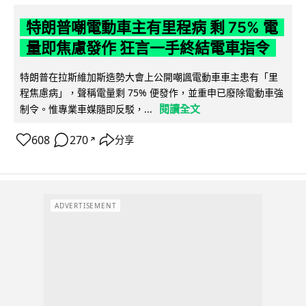
特朗普嘲電動車主有里程病 剩 75% 電
量即焦慮發作 狂言一手終結電車指令
特朗普在拉斯維加斯造勢大會上公開嘲諷電動車車主患有「里
程焦慮病」，聲稱電量剩 75% 便發作，並重申已廢除電動車強
閱讀全文
制令。惟專業車媒隨即反駁，...
608
270
分享
↗
ADVERTISEMENT