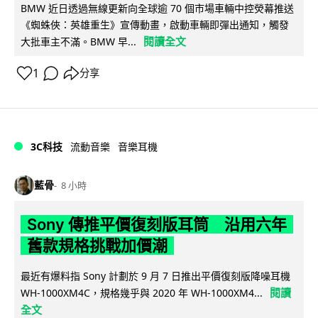
BMW 近日透過無線更新向全球逾 70 個市場車輛中控熒幕推送
《蜘蛛俠：英雄重生》宣傳動畫，啟動車輛即彈出通知，觸發
閱讀全文
大批車主不滿。BMW 早...
1
分享
3C科技
流動音樂
音樂耳機
藍骨
8 小時
Sony 傳推平價復刻版耳筒 沿用六年
舊款規格挑戰加價潮
最近有爆料指 Sony 計劃於 9 月 7 日推出平價復刻版降噪耳機
閱讀
WH-1000XM4C，規格幾乎與 2020 年 WH-1000XM4...
全文