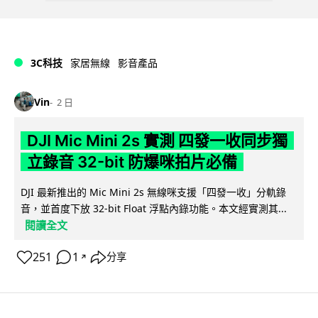
3C科技
家居無線
影音產品
Vin
2 日
DJI Mic Mini 2s 實測 四發一收同步獨
立錄音 32-bit 防爆咪拍片必備
DJI 最新推出的 Mic Mini 2s 無線咪支援「四發一收」分軌錄
音，並首度下放 32-bit Float 浮點內錄功能。本文經實測其...
閱讀全文
251
1
分享
↗