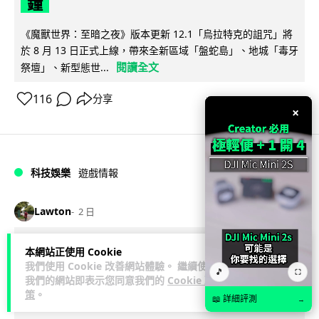
鐘
《魔獸世界：至暗之夜》版本更新 12.1「烏拉特克的詛咒」將
於 8 月 13 日正式上線，帶來全新區域「盤蛇島」、地城「毒牙
閱讀全文
祭壇」、新型態世...
116
分享
×
科技娛樂
遊戲情報
Lawton
2 日
日本二手遊戲店減 90% 門市 業績反增
本網站正使用 Cookie
我們使用 Cookie 改善網站體驗。 繼續使用
四成 "懷舊"在 Z 世代變成最潮「新鮮
🎵
⛶
我們的網站即表示您同意我們的
Cookie 政
感」
策
。
📖 詳細評測
→