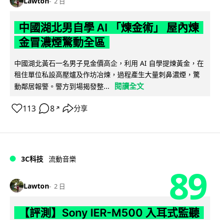
Lawton
2 日
中國湖北男自學 AI 「煉金術」 屋內煉
金冒濃煙驚動全區
中國湖北黃石一名男子見金價高企，利用 AI 自學提煉黃金，在
租住單位私設高壓爐及作坊冶煉，過程產生大量刺鼻濃煙，驚
閱讀全文
動鄰居報警。警方到場揭發整...
113
8
分享
↗
3C科技
流動音樂
89
Lawton
2 日
【評測】Sony IER-M500 入耳式監聽