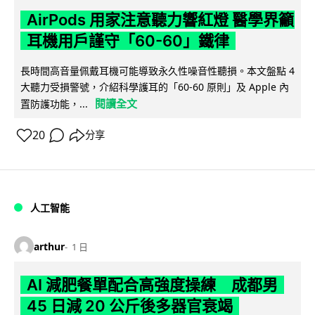
AirPods 用家注意聽力響紅燈 醫學界籲
耳機用戶謹守「60-60」鐵律
長時間高音量佩戴耳機可能導致永久性噪音性聽損。本文盤點 4
大聽力受損警號，介紹科學護耳的「60-60 原則」及 Apple 內
閱讀全文
置防護功能，...
20
分享
人工智能
arthur
1 日
AI 減肥餐單配合高強度操練 成都男
45 日減 20 公斤後多器官衰竭