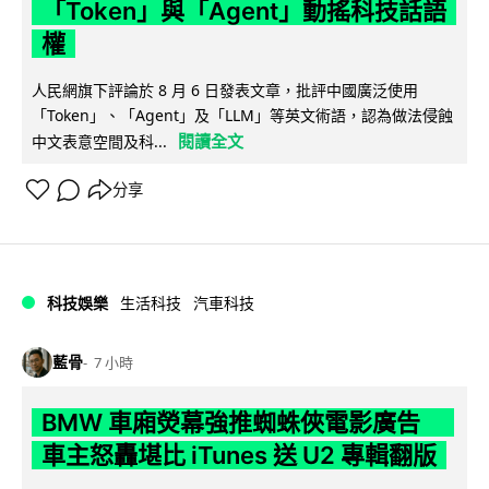
「Token」與「Agent」動搖科技話語
權
人民網旗下評論於 8 月 6 日發表文章，批評中國廣泛使用
「Token」、「Agent」及「LLM」等英文術語，認為做法侵蝕
閱讀全文
中文表意空間及科...
分享
科技娛樂
生活科技
汽車科技
藍骨
7 小時
BMW 車廂熒幕強推蜘蛛俠電影廣告
車主怒轟堪比 iTunes 送 U2 專輯翻版