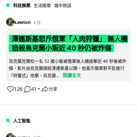
科技娛樂
生活娛樂
城中熱話
Lawton
2 日
澤連斯基怒斥俄軍「人肉狩獵」 無人機
追殺烏克蘭小販近 40 秒仍被炸傷
烏克蘭克爾松一名 52 歲小販被俄軍無人機追擊近 40 秒後被炸
傷，影片由烏克蘭總統澤連斯基公開。他直斥俄軍對平民進行
閱讀全文
「狩獵式」攻擊，烏克蘭...
126
41
分享
↗
人工智能