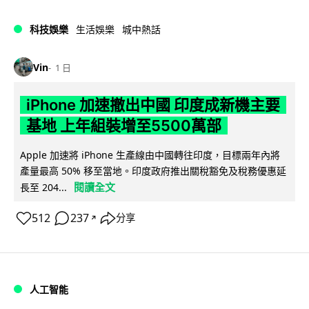
科技娛樂
生活娛樂
城中熱話
Vin
1 日
iPhone 加速撤出中國 印度成新機主要
基地 上年組裝增至5500萬部
Apple 加速將 iPhone 生產線由中國轉往印度，目標兩年內將
產量最高 50% 移至當地。印度政府推出關稅豁免及稅務優惠延
閱讀全文
長至 204...
512
237
分享
↗
人工智能