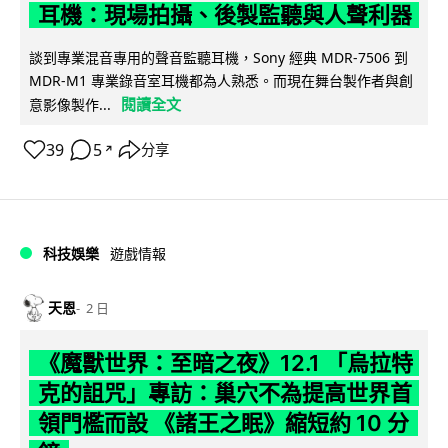
耳機：現場拍攝、後製監聽與人聲利器
談到專業混音專用的聲音監聽耳機，Sony 經典 MDR-7506 到
MDR-M1 專業錄音室耳機都為人熟悉。而現在舞台製作者與創
閱讀全文
意影像製作...
39
5
分享
↗
科技娛樂
遊戲情報
天恩
2 日
《魔獸世界：至暗之夜》12.1 「烏拉特
克的詛咒」專訪：巢穴不為提高世界首
領門檻而設 《諸王之眠》縮短約 10 分