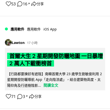
53
16
分享
↗
iOS App
應用軟件
應用軟件
Lawton
17 小時
首爾大生 2 星期開發防曬地圖 一日暴增
2 萬人下載衝榜首
【行路都要揀好有遮陰】南韓首爾大學 23 歲學生劉敏俊利用 2
星期開發防曬導航 App「走向陰涼處」，結合建築物高度、太
閱讀全文
陽仰角及行道樹陰影...
71
3
分享
↗