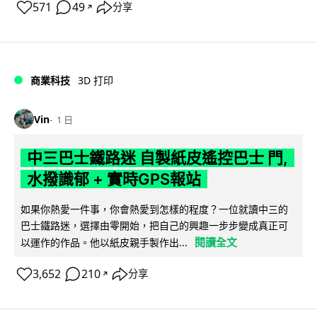
571
49
分享
↗
商業科技
3D 打印
Vin
1 日
中三巴士鐵路迷 自製紙皮遙控巴士 門,
水撥識郁 + 實時GPS報站
如果你熱愛一件事，你會熱愛到怎樣的程度？一位就讀中三的
巴士鐵路迷，選擇由零開始，把自己的興趣一步步變成真正可
閱讀全文
以運作的作品。他以紙皮親手製作出...
3,652
210
分享
↗