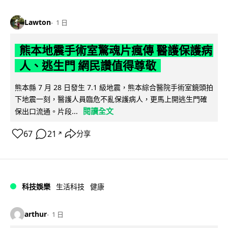
Lawton
1 日
熊本地震手術室驚魂片瘋傳 醫護保護病
人、逃生門 網民讚值得尊敬
熊本縣 7 月 28 日發生 7.1 級地震，熊本綜合醫院手術室鏡頭拍
下地震一刻，醫護人員臨危不亂保護病人，更馬上開逃生門確
閱讀全文
保出口流通。片段...
67
21
分享
↗
科技娛樂
生活科技
健康
arthur
1 日