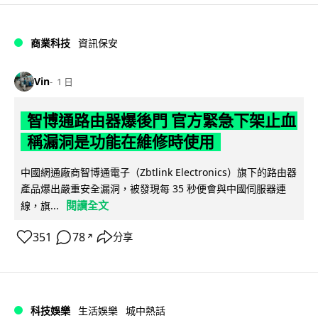
商業科技
資訊保安
Vin
1 日
智博通路由器爆後門 官方緊急下架止血
稱漏洞是功能在維修時使用
中國網通廠商智博通電子（Zbtlink Electronics）旗下的路由器
產品爆出嚴重安全漏洞，被發現每 35 秒便會與中國伺服器連
閱讀全文
線，旗...
351
78
分享
↗
科技娛樂
生活娛樂
城中熱話