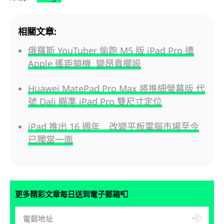
相關文章:
俄羅斯 YouTuber 偷跑 M5 版 iPad Pro 遭
Apple 遙距鎖機 變昂貴擺設
Huawei MatePad Pro Max 將推細螢幕版 代
號 Dali 瞄準 iPad Pro 雙尺寸定位
iPad 推出 16 週年 改變平板電腦市場至今
已獨當一面
📮
更多精彩文章每日送到電子郵箱