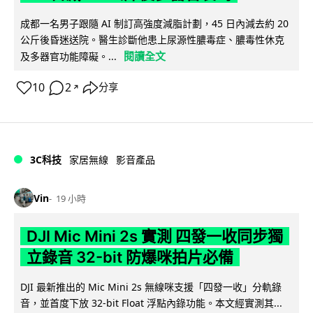
成都一名男子跟隨 AI 制訂高強度減脂計劃，45 日內減去約 20
公斤後昏迷送院。醫生診斷他患上尿源性膿毒症、膿毒性休克
閱讀全文
及多器官功能障礙。...
10
2
分享
↗
3C科技
家居無線
影音產品
Vin
19 小時
DJI Mic Mini 2s 實測 四發一收同步獨
立錄音 32-bit 防爆咪拍片必備
DJI 最新推出的 Mic Mini 2s 無線咪支援「四發一收」分軌錄
音，並首度下放 32-bit Float 浮點內錄功能。本文經實測其...