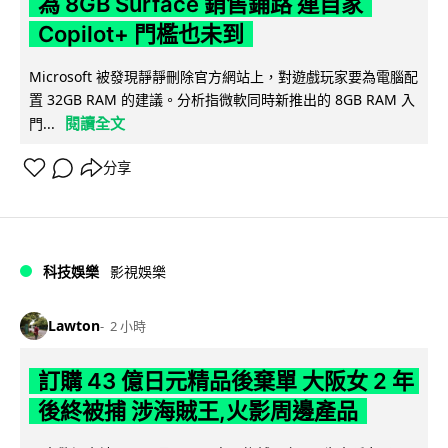
為 8GB Surface 銷售鋪路 連自家
Copilot+ 門檻也未到
Microsoft 被發現靜靜刪除官方網站上，對遊戲玩家要為電腦配
置 32GB RAM 的建議。分析指微軟同時新推出的 8GB RAM 入
閱讀全文
門...
分享
科技娛樂
影視娛樂
Lawton
2 小時
訂購 43 億日元精品後棄單 大阪女 2 年
後終被捕 涉海賊王,火影周邊產品