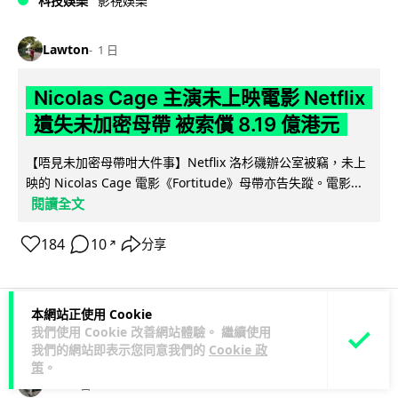
科技娛樂
影視娛樂
Lawton
1 日
Nicolas Cage 主演未上映電影 Netflix
遺失未加密母帶 被索償 8.19 億港元
【唔見未加密母帶咁大件事】Netflix 洛杉磯辦公室被竊，未上
映的 Nicolas Cage 電影《Fortitude》母帶亦告失蹤。電影...
閱讀全文
184
10
分享
↗
本網站正使用 Cookie
我們使用 Cookie 改善網站體驗。 繼續使用
人工智能
我們的網站即表示您同意我們的
Cookie 政
策
。
Vin
1 日