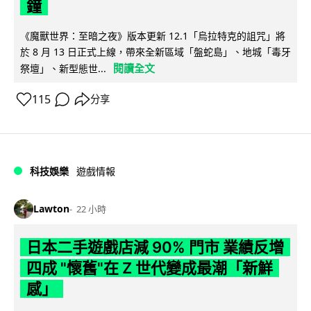
鐘
《魔獸世界：至暗之夜》版本更新 12.1「烏拉特克的詛咒」將
於 8 月 13 日正式上線，帶來全新區域「盤蛇島」、地城「毒牙
閱讀全文
祭壇」、新型態世...
115
分享
科技娛樂
遊戲情報
Lawton
22 小時
日本二手遊戲店減 90% 門市 業績反增
四成 "懷舊"在 Z 世代變成最潮「新鮮
感」