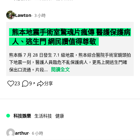
Lawton
3 小時
熊本地震手術室驚魂片瘋傳 醫護保護病
人、逃生門 網民讚值得尊敬
熊本縣 7 月 28 日發生 7.1 級地震，熊本綜合醫院手術室鏡頭拍
下地震一刻，醫護人員臨危不亂保護病人，更馬上開逃生門確
閱讀全文
保出口流通。片段...
23
9
分享
↗
科技娛樂
生活科技
健康
arthur
6 小時