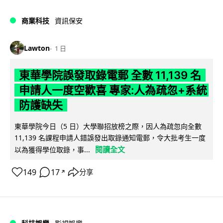
商業科技
資訊保安
Lawton
1 日
東華學院誤發取錄電郵 全數 11,139 名
申請人一度空歡喜 專家:人為疏忽+系統
防護缺失
東華學院今日（5 日）大學聯招放榜之際，因人為疏忽向全數
11,139 名課程申請人錯誤發出取錄通知電郵，令大批考生一度
閱讀全文
以為獲得學位取錄，事...
149
17
分享
↗