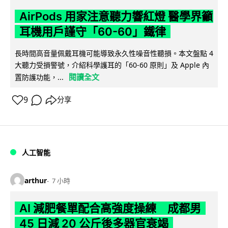
AirPods 用家注意聽力響紅燈 醫學界籲
耳機用戶謹守「60-60」鐵律
長時間高音量佩戴耳機可能導致永久性噪音性聽損。本文盤點 4
大聽力受損警號，介紹科學護耳的「60-60 原則」及 Apple 內
閱讀全文
置防護功能，...
9
分享
人工智能
arthur
7 小時
AI 減肥餐單配合高強度操練 成都男
45 日減 20 公斤後多器官衰竭