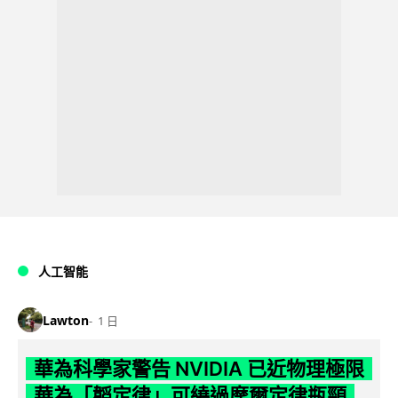
人工智能
Lawton
1 日
華為科學家警告 NVIDIA 已近物理極限
華為「韜定律」可繞過摩爾定律瓶頸