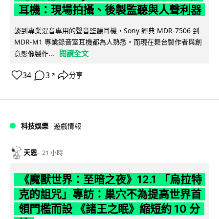
耳機：現場拍攝、後製監聽與人聲利器
談到專業混音專用的聲音監聽耳機，Sony 經典 MDR-7506 到
MDR-M1 專業錄音室耳機都為人熟悉。而現在舞台製作者與創
閱讀全文
意影像製作...
34
3
分享
↗
科技娛樂
遊戲情報
天恩
21 小時
《魔獸世界：至暗之夜》12.1 「烏拉特
克的詛咒」專訪：巢穴不為提高世界首
領門檻而設 《諸王之眠》縮短約 10 分