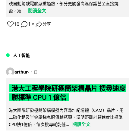
映自動駕駛電腦嚴重過熱，部分更觸發高溫保護甚至直接燒
閱讀全文
毀，須...
10
1
分享
↗
人工智能
arthur
1 日
港大工程學院研極簡架構晶片 搜尋速度
勝標準 CPU 1 億倍
港大團隊研發極簡架構模擬內容尋址記憶體（CAM）晶片，用
二硫化鉬及半金屬銻克服傳輸瓶頸，漢明距離計算速度比標準
閱讀全文
CPU快1億倍，每次搜尋耗能低...