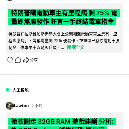
特朗普嘲電動車主有里程病 剩 75% 電
量即焦慮發作 狂言一手終結電車指令
特朗普在拉斯維加斯造勢大會上公開嘲諷電動車車主患有「里
程焦慮病」，聲稱電量剩 75% 便發作，並重申已廢除電動車強
閱讀全文
制令。惟專業車媒隨即反駁，...
分享
人工智能
Lawton
2 小時
微軟刪走 32GB RAM 遊戲建議 分析: