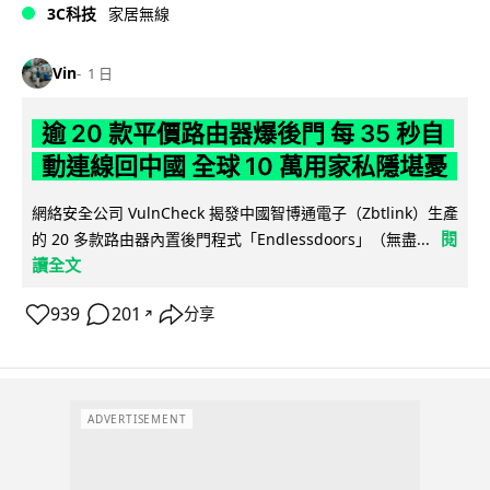
3C科技
家居無線
Vin
1 日
逾 20 款平價路由器爆後門 每 35 秒自
動連線回中國 全球 10 萬用家私隱堪憂
網絡安全公司 VulnCheck 揭發中國智博通電子（Zbtlink）生產
閱
的 20 多款路由器內置後門程式「Endlessdoors」（無盡...
讀全文
939
201
分享
↗
ADVERTISEMENT