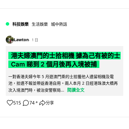
科技娛樂
生活娛樂
城中熱話
Lawton
1 日
港夫婦澳門的士拾相機 據為己有被的士
Cam 睇到 2 個月後再入境被捕
一對香港夫婦今年 5 月遊澳門乘的士拾獲他人遺留相機及電
池，拾遺不報並帶返香港自用。兩人本月 2 日經港珠澳大橋再
閱讀全文
次入境澳門時，被治安警察局...
515
74
分享
↗