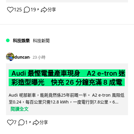
125
19
分享
↗
科技娛樂
科技新聞
duncan
23 小時
Audi 最慳電量產車現身 A2 e-tron 迷
彩造型曝光 快充 26 分鐘充滿 8 成電
Audi 呢部新車，能耗竟然係25年前嘅一半。 A2 e-tron 風阻低
至0.24，每百公里只需12.8 kWh，一度電行到7.8公里。6...
閱讀全文
7
1
分享
↗