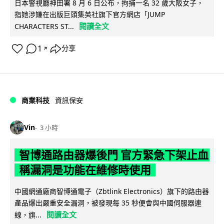
日本警視廳神田署 8 月 6 日公布，拘捕一名 32 歲大阪女子，
指她涉嫌在出版巨頭集英社旗下官方網店「JUMP
閱讀全文
CHARACTERS ST...
1
分享
↗
商業科技
資訊保安
Vin
3 小時
智博通路由器爆後門 官方緊急下架止血
稱漏洞是功能在維修時使用
中國網通廠商智博通電子（Zbtlink Electronics）旗下的路由器
產品爆出嚴重安全漏洞，被發現每 35 秒便會與中國伺服器連
閱讀全文
線，旗...