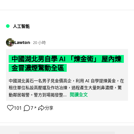
人工智能
Lawton
20 小時
中國湖北男自學 AI 「煉金術」 屋內煉
金冒濃煙驚動全區
中國湖北黃石一名男子見金價高企，利用 AI 自學提煉黃金，在
租住單位私設高壓爐及作坊冶煉，過程產生大量刺鼻濃煙，驚
閱讀全文
動鄰居報警。警方到場揭發整...
101
7
分享
↗