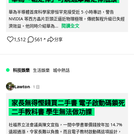
華為半導體首席科學家廖恒罕見接受近 5 小時專訪，警告
NVIDIA 等西方晶片巨頭正逼近物理極限，傳統製程升級已失經
閱讀全文
濟效益。他同時介紹華為...
1,512
561
分享
↗
科技娛樂
生活娛樂
城中熱話
Lawton
1 日
家長無得慳錢買二手書 電子啟動碼鎖死
二手教科書 學生無法做功課
社福界立法會議員陳文宜指，一間中學書單價錢按年加 14.7%
遠超通漲，令家長難以負擔。而且電子教材啟動碼這項設計，