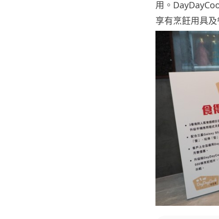
用。DayDayCo
享有烹飪用具及