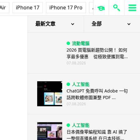
Air
iPhone 17
iPhone 17 Pro
AirPods Pro 3
Ap
最新文章
全部
流動電腦
2026 買電腦新趨勢公開！ 如何
享最多優惠 從極致便攜到電...
07.08.2026
人工智能
ChatGPT 免費呼叫 Adobe 一句
話跨軟體修圖兼整 PDF ...
07.08.2026
人工智能
日本偶像零編程知識 靠 AI 搞了
一整個直播系統 在日本技術...