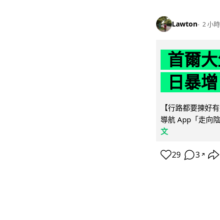
Lawton
2 小時
首爾大
日暴增
【行路都要揀好有遮
導航 App「走向
文
29
3
↗