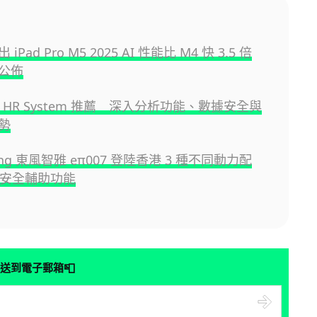
出 iPad Pro M5 2025 AI 性能比 M4 快 3.5 倍
公佈
大 HR System 推薦 深入分析功能、數據安全與
勢
Feng 東風智雅 eπ007 登陸香港 3 種不同動力配
多項安全輔助功能
📮
送到電子郵箱