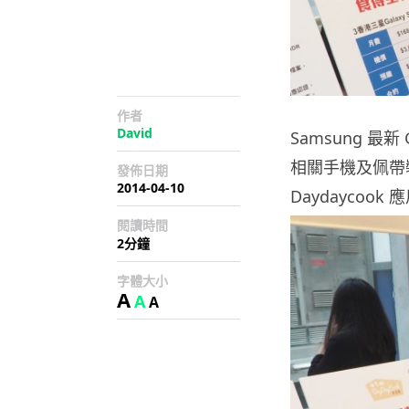
作者
David
Samsung 最
相關手機及佩帶裝
發佈日期
2014-04-10
Daydayco
閱讀時間
2分鐘
字體大小
A
A
A