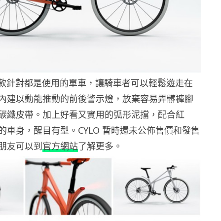
 是一款針對都是使用的單車，讓騎車者可以輕鬆遊走在
內建以動能推動的前後警示燈，放棄容易弄髒褲腳
碳纖皮帶。加上好看又實用的弧形泥擋，配合紅
的車身，醒目有型。CYLO 暫時還未公佈售價和發售
朋友可以到
官方網站
了解更多。