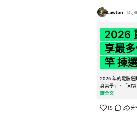
Lawton
14 小
202
享最多
竿 揀
2026 年的電
身美學」、「AI算
讀全文
15
分