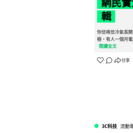
網民實
輯
你信唔信冷氣長開
極，有人一個月電費
閱讀全文
分享
3C科技
流動