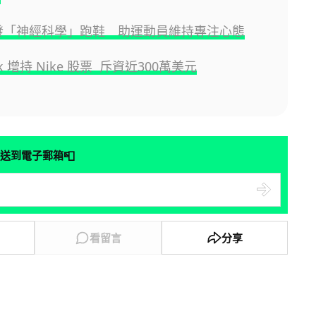
 開發「神經科學」跑鞋 助運動員維持專注心態
ok 增持 Nike 股票 斥資近300萬美元
📮
送到電子郵箱
看留言
分享