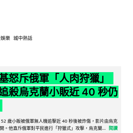
活娛樂
城中熱話
基怒斥俄軍「人肉狩獵」
追殺烏克蘭小販近 40 秒仍
52 歲小販被俄軍無人機追擊近 40 秒後被炸傷，影片由烏克
開。他直斥俄軍對平民進行「狩獵式」攻擊，烏克蘭...
閱讀