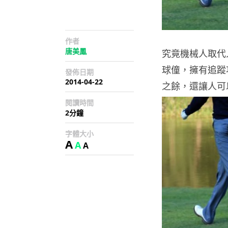
作者
唐美鳳
究竟機械人取代
球僮，擁有追蹤
發佈日期
2014-04-22
之餘，還讓人可
閱讀時間
2分鐘
字體大小
A
A
A