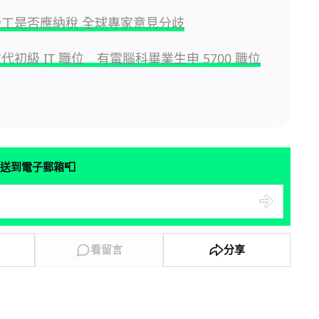
代勞工是否應納稅 全球專家意見分歧
取代初級 IT 職位 有電腦科畢業生申 5700 職位
📮
送到電子郵箱
看留言
分享