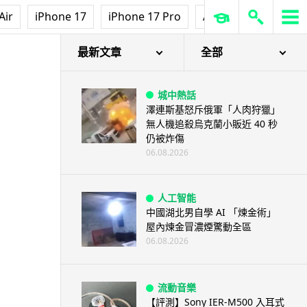
Air
iPhone 17
iPhone 17 Pro
AirPods Pro 3
Ap
最新文章
全部
城中熱話
澤連斯基怒斥俄軍「人肉狩獵」
無人機追殺烏克蘭小販近 40 秒
仍被炸傷
06.08.2026
人工智能
中國湖北男自學 AI 「煉金術」
屋內煉金冒濃煙驚動全區
06.08.2026
流動音樂
【評測】Sony IER-M500 入耳式