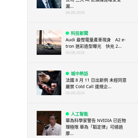
漏...
06.08.2026
科技新聞
Audi 最慳電量產車現身 A2 e-
tron 迷彩造型曝光 快充 2...
06.08.2026
城中熱話
法國 8 月 11 日出新例 未經同意
嚴禁 Cold Call 違規企...
06.08.2026
人工智能
華為科學家警告 NVIDIA 已近物
理極限 華為「韜定律」可繞過
摩...