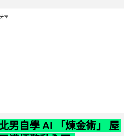
分享
北男自學 AI 「煉金術」 屋