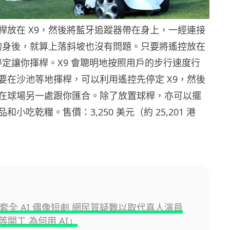
桿放在 X9，然後將藍牙追蹤器帶在身上，一經連接
你的身後，就算上落斜坡也沒有問題。只要將遙控放在
停定讓你揮桿。X9 會聰明地按照用戶的步行速度行
要在沙池等地揮桿，可以利用遙控先停定 X9，然後
在球場另一處跟你匯合。除了放置球桿，亦可以擺
小吃乾糧。售價：3,250 美元（約 25,201 港
首套全 AI 偶像短劇 網民質疑難以取代真人演員
等開工 為何用 AI」