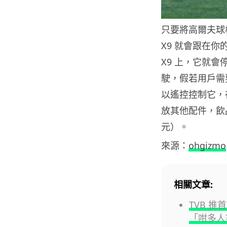
只要將高爾夫球
X9 就會跟在
X9 上，它就會
駛，假若用戶需
以遙控控制它，
放其他配件，飲品和
元）。
來源：
ohgizmo
相關文章:
TVB 推
「咁多人