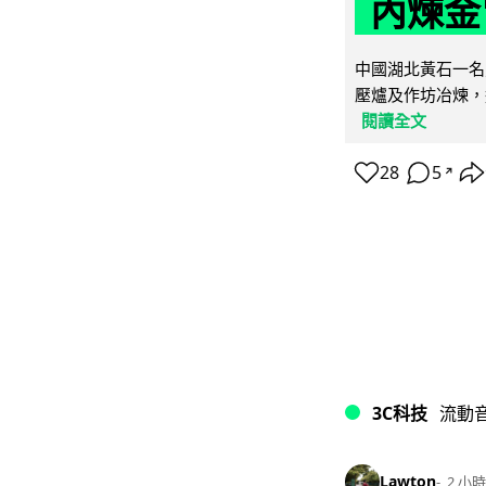
內煉金
中國湖北黃石一名
壓爐及作坊冶煉，
閱讀全文
28
5
↗
3C科技
流動
Lawton
2 小時