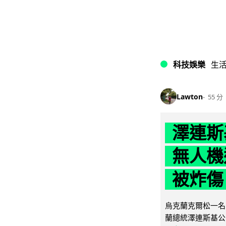
科技娛樂
生
Lawton
55 分
澤連斯
無人機
被炸傷
烏克蘭克爾松一名 
蘭總統澤連斯基公