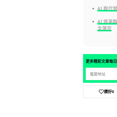
AI 取
AI 逐漸
全落空
更多精彩文章每日
讚好
0