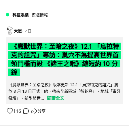
科技娛樂
遊戲情報
天恩
2 日
《魔獸世界：至暗之夜》12.1 「烏拉特
克的詛咒」專訪：巢穴不為提高世界首
領門檻而設 《諸王之眠》縮短約 10 分
鐘
《魔獸世界：至暗之夜》版本更新 12.1「烏拉特克的詛咒」將
於 8 月 13 日正式上線，帶來全新區域「盤蛇島」、地城「毒牙
閱讀全文
祭壇」、新型態世...
116
分享