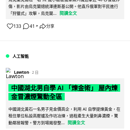
傷，影片由烏克蘭總統澤連斯基公開。他直斥俄軍對平民進行
閱讀全文
「狩獵式」攻擊，烏克蘭...
133
41
分享
↗
人工智能
Lawton
2 日
中國湖北男自學 AI 「煉金術」 屋內煉
金冒濃煙驚動全區
中國湖北黃石一名男子見金價高企，利用 AI 自學提煉黃金，在
租住單位私設高壓爐及作坊冶煉，過程產生大量刺鼻濃煙，驚
閱讀全文
動鄰居報警。警方到場揭發整...