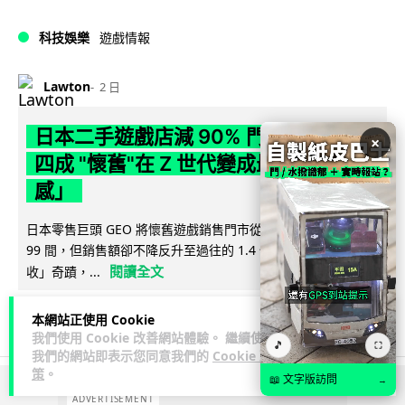
科技娛樂
遊戲情報
Lawton
2 日
日本二手遊戲店減 90% 門市 業績反增
×
四成 "懷舊"在 Z 世代變成最潮「新鮮
感」
日本零售巨頭 GEO 將懷舊遊戲銷售門市從 1,000 間大幅減至
99 間，但銷售額卻不降反升至過往的 1.4 倍。做到「減店增
閱讀全文
收」奇蹟，...
268
20
分享
↗
本網站正使用 Cookie
我們使用 Cookie 改善網站體驗。 繼續使用
🎵
⛶
我們的網站即表示您同意我們的
Cookie 政
策
。
📖 文字版訪問
→
ADVERTISEMENT