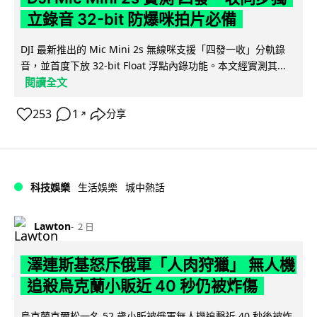
立錄音 32-bit 防爆咪拍片必備
DJI 最新推出的 Mic Mini 2s 無線咪支援「四發一收」分軌錄
音，並首度下放 32-bit Float 浮點內錄功能。本文經實測其...
閱讀全文
253
1
分享
↗
科技娛樂
生活娛樂
城中熱話
Lawton
2 日
澤連斯基怒斥俄軍「人肉狩獵」 無人機
追殺烏克蘭小販近 40 秒仍被炸傷
烏克蘭克爾松一名 52 歲小販被俄軍無人機追擊近 40 秒後被炸