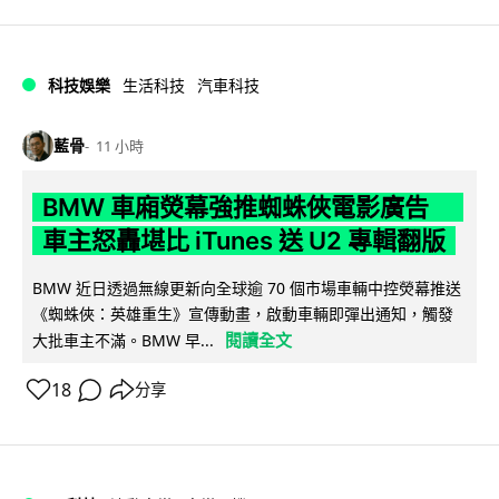
科技娛樂
生活科技
汽車科技
藍骨
11 小時
BMW 車廂熒幕強推蜘蛛俠電影廣告
車主怒轟堪比 iTunes 送 U2 專輯翻版
BMW 近日透過無線更新向全球逾 70 個市場車輛中控熒幕推送
《蜘蛛俠：英雄重生》宣傳動畫，啟動車輛即彈出通知，觸發
閱讀全文
大批車主不滿。BMW 早...
18
分享