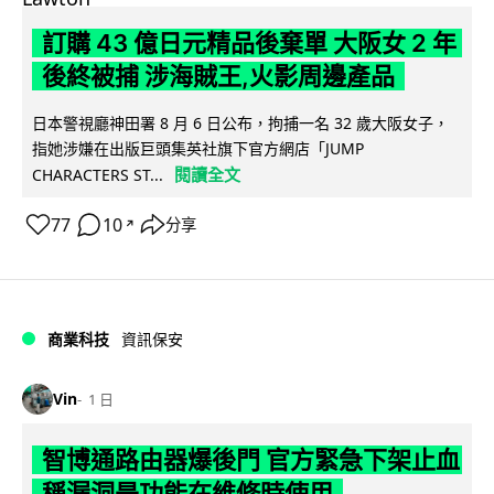
訂購 43 億日元精品後棄單 大阪女 2 年
後終被捕 涉海賊王,火影周邊產品
日本警視廳神田署 8 月 6 日公布，拘捕一名 32 歲大阪女子，
指她涉嫌在出版巨頭集英社旗下官方網店「JUMP
閱讀全文
CHARACTERS ST...
77
10
分享
↗
商業科技
資訊保安
Vin
1 日
智博通路由器爆後門 官方緊急下架止血
稱漏洞是功能在維修時使用