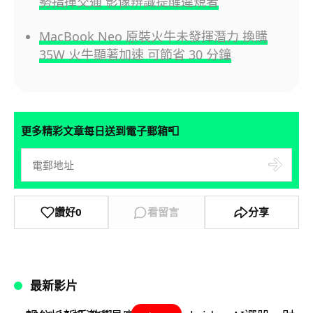
勢指揮交通 影像辨識提醒違規者
MacBook Neo 原裝火牛未發揮潛力 換購
35W 火牛顯著加速 可節省 30 分鐘
📮
更多精彩文章每日送到電子郵箱
讚好
0
看留言
分享
最新影片