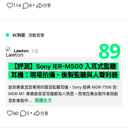
114
8
分享
↗
3C科技
流動音樂
89
Lawton
2 日
【評測】Sony IER-M500 入耳式監聽
耳機：現場拍攝、後製監聽與人聲利器
談到專業混音專用的聲音監聽耳機，Sony 經典 MDR-7506 到
MDR-M1 專業錄音室耳機都為人熟悉。而現在舞台製作者與創
閱讀全文
意影像製作...
40
5
分享
↗