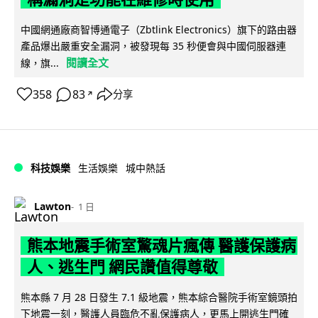
中國網通廠商智博通電子（Zbtlink Electronics）旗下的路由器
產品爆出嚴重安全漏洞，被發現每 35 秒便會與中國伺服器連
閱讀全文
線，旗...
358
83
分享
↗
科技娛樂
生活娛樂
城中熱話
Lawton
1 日
熊本地震手術室驚魂片瘋傳 醫護保護病
人、逃生門 網民讚值得尊敬
熊本縣 7 月 28 日發生 7.1 級地震，熊本綜合醫院手術室鏡頭拍
下地震一刻，醫護人員臨危不亂保護病人，更馬上開逃生門確