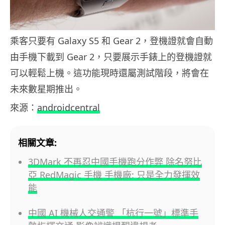
乘客只要有 Galaxy S5 和 Gear 2，登機證就會自動
由手機下載到 Gear 2，只要展示手錶上的登機證就
可以輕鬆上機。這功能現時還屬測試階段，將會在
未來數星期推出。
來源：
androidcentral
相關文章:
3DMark 不再忍中國手機跑分作弊 除名努比
亞 RedMagic 手機 手機廠: 只是全力發揮效
能
中國 AI 機械人交通警 「杭行一號」標準手