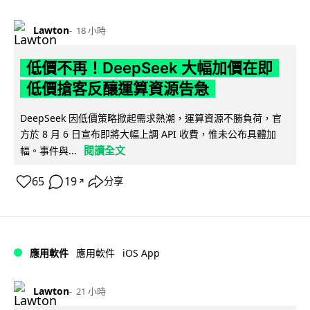
Lawton
18 小時
低價不再！DeepSeek 大幅加價在即
低價搶客反釀運算資源告急
DeepSeek 因低價策略掀起需求熱潮，運算資源不勝負荷，官
方於 8 月 6 日宣布即將大幅上調 API 收費，惟未公布具體加
閱讀全文
幅。事件與...
65
19
分享
↗
iOS App
應用軟件
應用軟件
Lawton
21 小時