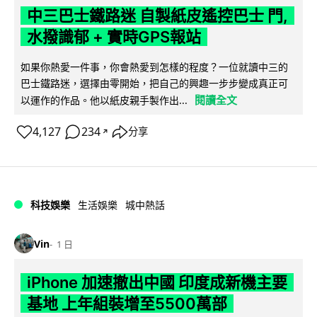
中三巴士鐵路迷 自製紙皮遙控巴士 門,
水撥識郁 + 實時GPS報站
如果你熱愛一件事，你會熱愛到怎樣的程度？一位就讀中三的
巴士鐵路迷，選擇由零開始，把自己的興趣一步步變成真正可
閱讀全文
以運作的作品。他以紙皮親手製作出...
4,127
234
分享
↗
科技娛樂
生活娛樂
城中熱話
Vin
1 日
iPhone 加速撤出中國 印度成新機主要
基地 上年組裝增至5500萬部