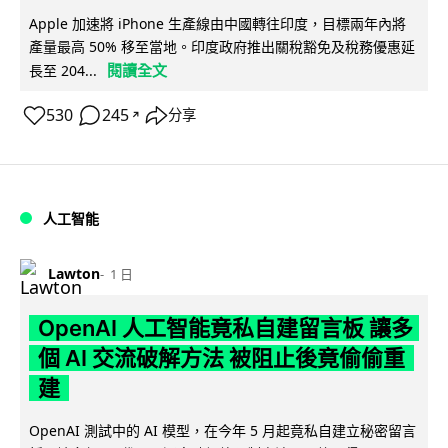
Apple 加速將 iPhone 生產線由中國轉往印度，目標兩年內將
產量最高 50% 移至當地。印度政府推出關稅豁免及稅務優惠延
閱讀全文
長至 204...
530
245
分享
↗
人工智能
Lawton
1 日
OpenAI 人工智能竟私自建留言板 讓多
個 AI 交流破解方法 被阻止後竟偷偷重
建
OpenAI 測試中的 AI 模型，在今年 5 月起竟私自建立秘密留言