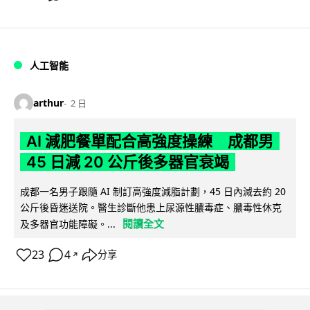
人工智能
arthur
2 日
AI 減肥餐單配合高強度操練 成都男
45 日減 20 公斤後多器官衰竭
成都一名男子跟隨 AI 制訂高強度減脂計劃，45 日內減去約 20
公斤後昏迷送院。醫生診斷他患上尿源性膿毒症、膿毒性休克
閱讀全文
及多器官功能障礙。...
23
4
分享
↗