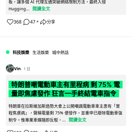
板，讓多個 AI 代理互通突破網絡限制方法，最終入侵
閱讀全文
Hugging...
368
47
分享
↗
科技娛樂
生活娛樂
城中熱話
Vin
1 日
特朗普嘲電動車主有里程病 剩 75% 電
量即焦慮發作 狂言一手終結電車指令
特朗普在拉斯維加斯造勢大會上公開嘲諷電動車車主患有「里
程焦慮病」，聲稱電量剩 75% 便發作，並重申已廢除電動車強
閱讀全文
制令。惟專業車媒隨即反駁，...