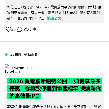
你信唔信冷氣長開 24 小時，電費反而平過開開關關？內地網民
實測結果兩極，有人一個月電費只需 118 元人民幣，有人飆到
閱讀全文
過千。電力部門話不能...
36
分享
3C科技
流動電腦
Lawton
1 日
2026 買電腦新趨勢公開！ 如何享最多
優惠 從極致便攜到電競標竿 揀選啱你
的高效能 PC
2026 年的電腦選購基準已經全面升級。除了基本效能，「極致