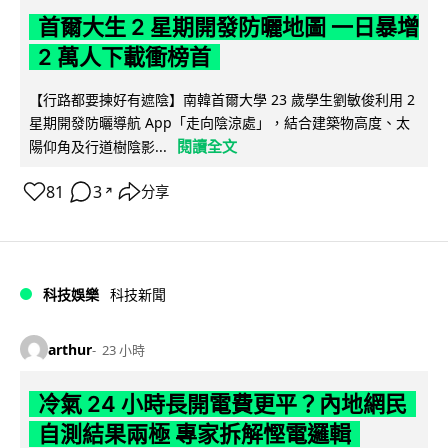
首爾大生 2 星期開發防曬地圖 一日暴增
2 萬人下載衝榜首
【行路都要揀好有遮陰】南韓首爾大學 23 歲學生劉敏俊利用 2
星期開發防曬導航 App「走向陰涼處」，結合建築物高度、太
閱讀全文
陽仰角及行道樹陰影...
81
3
分享
↗
科技娛樂
科技新聞
arthur
23 小時
冷氣 24 小時長開電費更平？內地網民
自測結果兩極 專家拆解慳電邏輯