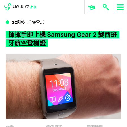
WWDC 2026
GenAI 與雲端科技專區
ERP 與商業 AI
揮揮手即上機 Samsung Gear 2 變西班牙航空登機證
3C科技
手提電話
揮揮手即上機 Samsung Gear 2 變西班
牙航空登機證
作者
發佈日期
閱讀時間