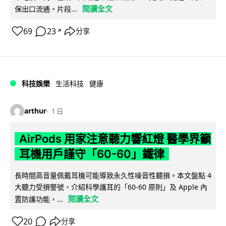
閱讀全文
保出口流通。片段...
69
23
分享
↗
科技娛樂
生活科技
健康
arthur
1 日
AirPods 用家注意聽力響紅燈 醫學界籲
耳機用戶謹守「60-60」鐵律
長時間高音量佩戴耳機可能導致永久性噪音性聽損。本文盤點 4
大聽力受損警號，介紹科學護耳的「60-60 原則」及 Apple 內
閱讀全文
置防護功能，...
20
分享