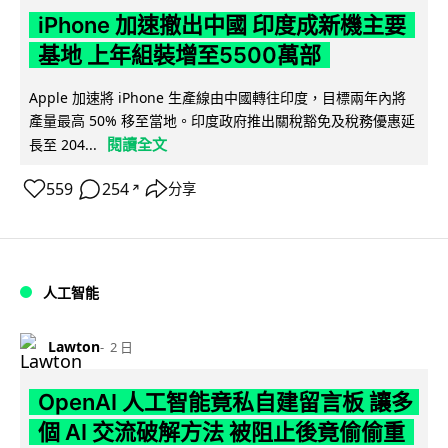
iPhone 加速撤出中國 印度成新機主要
基地 上年組裝增至5500萬部
Apple 加速將 iPhone 生產線由中國轉往印度，目標兩年內將
產量最高 50% 移至當地。印度政府推出關稅豁免及稅務優惠延
閱讀全文
長至 204...
559
254
分享
↗
人工智能
Lawton
2 日
OpenAI 人工智能竟私自建留言板 讓多
個 AI 交流破解方法 被阻止後竟偷偷重