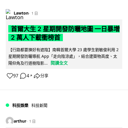
Lawton
1 日
首爾大生 2 星期開發防曬地圖 一日暴增
2 萬人下載衝榜首
【行路都要揀好有遮陰】南韓首爾大學 23 歲學生劉敏俊利用 2
星期開發防曬導航 App「走向陰涼處」，結合建築物高度、太
閱讀全文
陽仰角及行道樹陰影...
97
4
分享
↗
科技娛樂
科技新聞
arthur
1 日