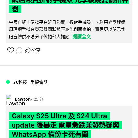
器
中國有網上購物平台近日熱賣「折射手機殼」，利用光學稜鏡
原理讓手機在熒幕關閉狀態下亦能側面偷拍，賣家更以暗示字
閱讀全文
眼宣傳供不法分子偷拍他人裙底
分享
3C科技
手提電話
Lawton
25 分
Galaxy S25 Ultra 及 S24 Ultra
update 後暴走 電量急跌兼發熱疑與
WhatsApp 備份卡死有關