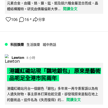
元素合金，由鐵、鉻、鎳、錳、鉬及鋁六種金屬混合而成，晶
閱讀全文
體結構獨特。研究由佛羅倫斯大學...
106
16
分享
↗
科技娛樂
生活娛樂
城中熱話
Lawton
8 小時
港鐵紅磡站現「黐地銀包」 原來是藝術
品呃足全港市民兩年
港鐵紅磡站月台一個銀色「銀包」多年來一再令乘客誤以為有
人遺失財物，事主原本打算拾起交還，卻發現原來是黏在地上
閱讀全文
的藝術品。這件名為《失而復得》的...