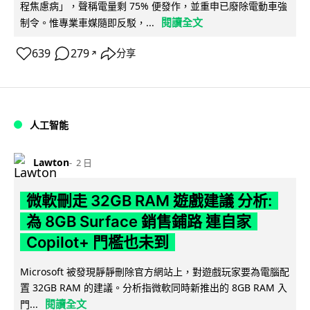
程焦慮病」，聲稱電量剩 75% 便發作，並重申已廢除電動車強
閱讀全文
制令。惟專業車媒隨即反駁，...
639
279
分享
↗
人工智能
Lawton
2 日
微軟刪走 32GB RAM 遊戲建議 分析:
為 8GB Surface 銷售鋪路 連自家
Copilot+ 門檻也未到
Microsoft 被發現靜靜刪除官方網站上，對遊戲玩家要為電腦配
置 32GB RAM 的建議。分析指微軟同時新推出的 8GB RAM 入
閱讀全文
門...