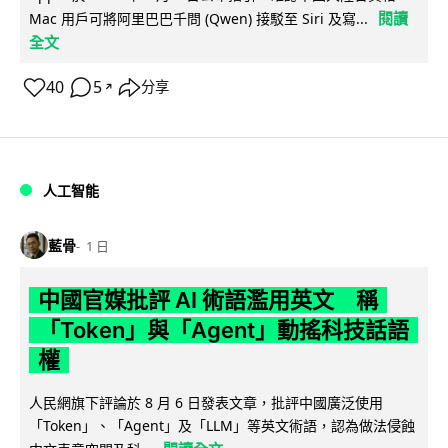
閱讀
Mac 用戶可將阿里巴巴千問 (Qwen) 接駁至 Siri 及寫...
全文
40
5
分享
↗
人工智能
藍骨
1 日
中國官媒批評 AI 術語濫用英文 稱
「Token」與「Agent」動搖科技話語
權
人民網旗下評論於 8 月 6 日發表文章，批評中國廣泛使用
「Token」、「Agent」及「LLM」等英文術語，認為做法侵蝕