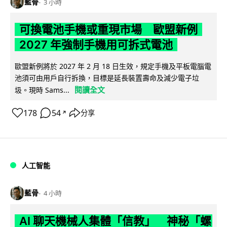
藍骨
3 小時
可換電池手機或重現市場 歐盟新例
2027 年強制手機用可拆式電池
歐盟新例將於 2027 年 2 月 18 日生效，規定手機及平板電腦電
池須可由用戶自行拆換，目標是延長裝置壽命及減少電子垃
閱讀全文
圾。現時 Sams...
178
54
分享
↗
人工智能
藍骨
4 小時
AI 聊天機械人集體「信教」 神秘「螺