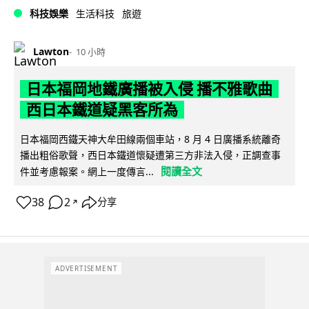
科技娛樂
生活科技
旅遊
Lawton
10 小時
日本福岡地鐵廣播被入侵 播不雅歌曲
西日本鐵道疑黑客所為
日本福岡西鐵天神大牟田線兩個車站，8 月 4 日廣播系統離奇
播出粗俗歌聲，西日本鐵道懷疑遭第三方非法入侵，正調查事
閱讀全文
件並考慮報案。網上一度傳言...
38
2
分享
↗
ADVERTISEMENT