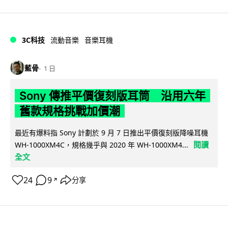
3C科技
流動音樂
音樂耳機
藍骨
1 日
Sony 傳推平價復刻版耳筒 沿用六年
舊款規格挑戰加價潮
最近有爆料指 Sony 計劃於 9 月 7 日推出平價復刻版降噪耳機
閱讀
WH-1000XM4C，規格幾乎與 2020 年 WH-1000XM4...
全文
24
9
分享
↗