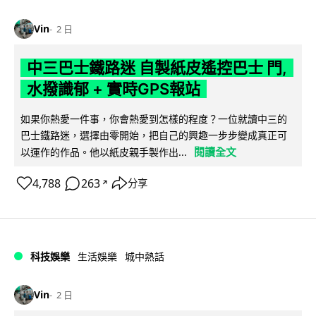
Vin
2 日
中三巴士鐵路迷 自製紙皮遙控巴士 門,
水撥識郁 + 實時GPS報站
如果你熱愛一件事，你會熱愛到怎樣的程度？一位就讀中三的
巴士鐵路迷，選擇由零開始，把自己的興趣一步步變成真正可
閱讀全文
以運作的作品。他以紙皮親手製作出...
4,788
263
分享
↗
科技娛樂
生活娛樂
城中熱話
Vin
2 日