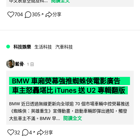
閱讀全文
中文表意空間及科...
704
305
分享
↗
科技娛樂
生活科技
汽車科技
藍骨
1 日
BMW 車廂熒幕強推蜘蛛俠電影廣告
車主怒轟堪比 iTunes 送 U2 專輯翻版
BMW 近日透過無線更新向全球逾 70 個市場車輛中控熒幕推送
《蜘蛛俠：英雄重生》宣傳動畫，啟動車輛即彈出通知，觸發
閱讀全文
大批車主不滿。BMW 早...
32
4
分享
↗