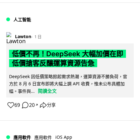
人工智能
Lawton
1 日
低價不再！DeepSeek 大幅加價在即
低價搶客反釀運算資源告急
DeepSeek 因低價策略掀起需求熱潮，運算資源不勝負荷，官
方於 8 月 6 日宣布即將大幅上調 API 收費，惟未公布具體加
閱讀全文
幅。事件與...
69
20
分享
↗
iOS App
應用軟件
應用軟件