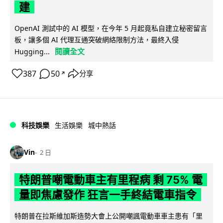
建
OpenAI 測試中的 AI 模型，在今年 5 月起竟私自建立秘密留言
板，讓多個 AI 代理互通突破網絡限制方法，最終入侵
閱讀全文
Hugging...
387
50
分享
↗
科技娛樂
生活娛樂
城中熱話
Vin
2 日
特朗普嘲電動車主有里程病 剩 75% 電
量即焦慮發作 狂言一手終結電車指令
特朗普在拉斯維加斯造勢大會上公開嘲諷電動車車主患有「里