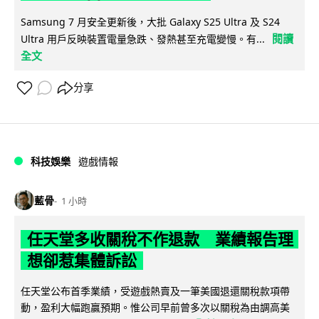
Samsung 7 月安全更新後，大批 Galaxy S25 Ultra 及 S24
閱讀
Ultra 用戶反映裝置電量急跌、發熱甚至充電變慢。有...
全文
分享
科技娛樂
遊戲情報
藍骨
1 小時
任天堂多收關稅不作退款 業績報告理
想卻惹集體訴訟
任天堂公布首季業績，受遊戲熱賣及一筆美國退還關稅款項帶
動，盈利大幅跑贏預期。惟公司早前曾多次以關稅為由調高美