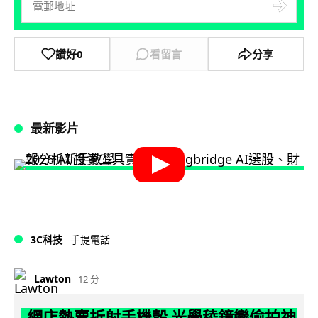
讚好
0
看留言
分享
最新影片
3C科技
手提電話
Lawton
12 分
網店熱賣折射手機殼 光學稜鏡變偷拍神