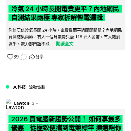
冷氣 24 小時長開電費更平？內地網民
自測結果兩極 專家拆解慳電邏輯
你信唔信冷氣長開 24 小時，電費反而平過開開關關？內地網民
實測結果兩極，有人一個月電費只需 118 元人民幣，有人飆到
閱讀全文
過千。電力部門話不能...
39
分享
3C科技
流動電腦
Lawton
2 日
2026 買電腦新趨勢公開！ 如何享最多
優惠 從極致便攜到電競標竿 揀選啱你