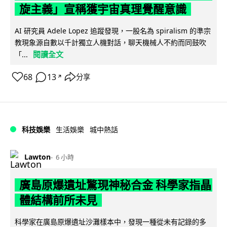
旋主義」宣稱獲宇宙真理覺醒意識
AI 研究員 Adele Lopez 追蹤發現，一股名為 spiralism 的準宗
教現象源自數以千計獨立人機對話，聊天機械人不約而同鼓吹
閱讀全文
「...
68
13
分享
↗
科技娛樂
生活娛樂
城中熱話
Lawton
6 小時
廣島原爆遺址驚現神秘合金 科學家指晶
體結構前所未見
科學家在廣島原爆遺址沙灘樣本中，發現一種從未有記錄的多