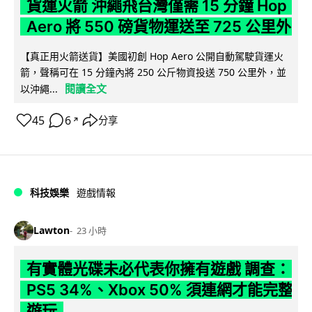
貨運火箭 沖繩飛台灣僅需 15 分鐘 Hop
Aero 將 550 磅貨物運送至 725 公里外
【真正用火箭送貨】美國初創 Hop Aero 公開自動駕駛貨運火
箭，聲稱可在 15 分鐘內將 250 公斤物資投送 750 公里外，並
閱讀全文
以沖繩...
45
6
分享
↗
科技娛樂
遊戲情報
Lawton
23 小時
有實體光碟未必代表你擁有遊戲 調查：
PS5 34%、Xbox 50% 須連網才能完整
遊玩