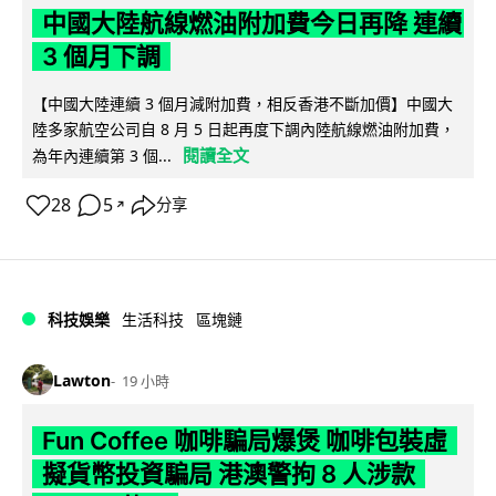
中國大陸航線燃油附加費今日再降 連續
3 個月下調
【中國大陸連續 3 個月減附加費，相反香港不斷加價】中國大
陸多家航空公司自 8 月 5 日起再度下調內陸航線燃油附加費，
閱讀全文
為年內連續第 3 個...
28
5
分享
↗
科技娛樂
生活科技
區塊鏈
Lawton
19 小時
Fun Coffee 咖啡騙局爆煲 咖啡包裝虛
擬貨幣投資騙局 港澳警拘 8 人涉款