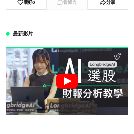
讚好
0
看留言
分享
最新影片