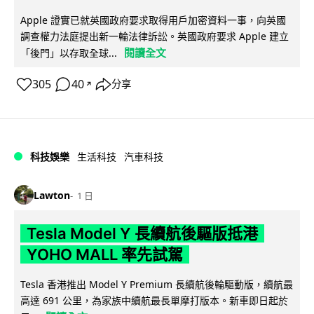
Apple 證實已就英國政府要求取得用戶加密資料一事，向英國
調查權力法庭提出新一輪法律訴訟。英國政府要求 Apple 建立
閱讀全文
「後門」以存取全球...
305
40
分享
↗
科技娛樂
生活科技
汽車科技
Lawton
1 日
Tesla Model Y 長續航後驅版抵港
YOHO MALL 率先試駕
Tesla 香港推出 Model Y Premium 長續航後輪驅動版，續航最
高達 691 公里，為家族中續航最長單摩打版本。新車即日起於