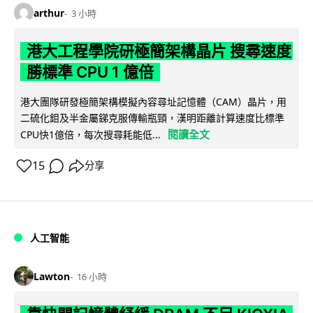
arthur
3 小時
港大工程學院研極簡架構晶片 搜尋速度
勝標準 CPU 1 億倍
港大團隊研發極簡架構模擬內容尋址記憶體（CAM）晶片，用
二硫化鉬及半金屬銻克服傳輸瓶頸，漢明距離計算速度比標準
閱讀全文
CPU快1億倍，每次搜尋耗能低...
15
分享
人工智能
Lawton
16 小時