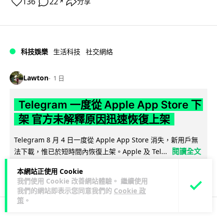
136
22
分享
↗
科技娛樂
生活科技
社交網絡
Lawton
1 日
Telegram 一度從 Apple App Store 下
架 官方未解釋原因迅速恢復上架
Telegram 8 月 4 日一度從 Apple App Store 消失，新用戶無
閱讀全文
法下載，惟已於短時間內恢復上架。Apple 及 Tel...
本網站正使用 Cookie
80
3
分享
↗
我們使用 Cookie 改善網站體驗。 繼續使用
我們的網站即表示您同意我們的
Cookie 政
策
。