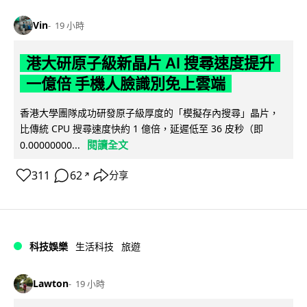
Vin
19 小時
港大研原子級新晶片 AI 搜尋速度提升
一億倍 手機人臉識別免上雲端
香港大學團隊成功研發原子級厚度的「模擬存內搜尋」晶片，
比傳統 CPU 搜尋速度快約 1 億倍，延遲低至 36 皮秒（即
閱讀全文
0.00000000...
311
62
分享
↗
科技娛樂
生活科技
旅遊
Lawton
19 小時