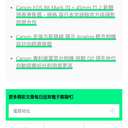
Canon EOS R6 Mark III + 45mm f1.2 新鏡
頭香港售價、規格 與日本宮崎縣官方搞攝影
旅遊合作
Canon 走復古新路線 展示 Analog 概念相機
設計向經典致敬
Canon 專利進軍雲台相機 挑戰 DJI 領先地位
自動摺疊設計耐用度更高
📮
更多精彩文章每日送到電子郵箱