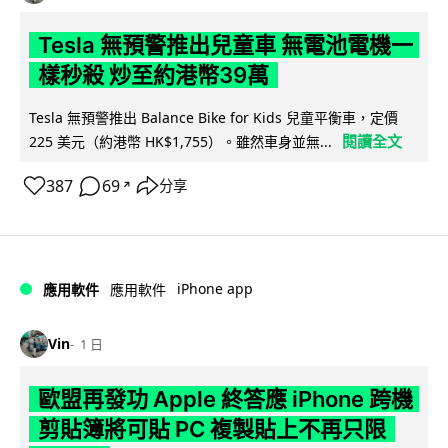
Tesla 無預警推出兒童車 無電池電機一
樣秒殺 炒至約港幣39萬
Tesla 無預警推出 Balance Bike for Kids 兒童平衡車，定價
閱讀全文
225 美元（約港幣 HK$1,755）。雖然車身並無...
387
69
分享
↗
iPhone app
應用軟件
應用軟件
Vin
1 日
歐盟再發功 Apple 終答應 iPhone 跨機
剪貼簿將可貼 PC 複製貼上不再只限