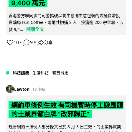
9,400 萬元
香港警方聯同澳門司警搗破以養生咖啡生意包裝的虛擬貨幣投
資騙局 Fun Coffee，兩地共拘捕 8 人，接獲逾 200 宗舉報，涉
閱讀全文
款 9,4...
107
9
分享
↗
科技娛樂
生活科技
智慧城市
Lawton
19 小時
網約車條例生效 有司機暫時停工避風頭
的士業界籲白牌 "改邪歸正"
規管網約車法例大部分條文已於 8 月 3 日生效，的士業界就期