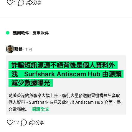
1
分享
應用軟件
應用軟件
藍骨
1 日
詐騙短訊源源不絕背後是個人資料外
洩 Surfshark Antiscam Hub 由源頭
減少數據曝光
隨著香港釣魚騙案大幅上升，騙徒大量發送假冒機構短訊套取
個人資料。Surfshark 有見及此推出 Antiscam Hub 介面，整
閱讀全文
合電郵遮...
12
分享