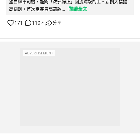
望白牌車司機，能夠「改邪歸正」回流駕駛的士。新例大幅提
閱讀全文
高罰則，首次定罪最高罰款...
171
110
分享
↗
ADVERTISEMENT