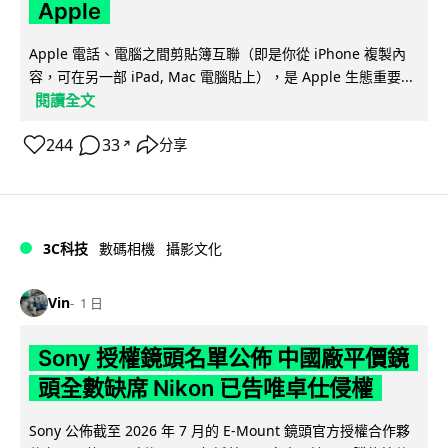
Apple
Apple 電話、電腦之間剪貼簿互聯（即是你從 iPhone 複製內
容，可在另一部 iPad, Mac 電腦貼上），是 Apple 生態重要...
閱讀全文
244
33
分享
↗
3C科技
數碼相機
攝影文化
Vin
1 日
Sony 授權鏡頭名單公佈 中國廠平價鏡
頭全數缺席 Nikon 已告唯卓仕侵權
Sony 公佈截至 2026 年 7 月的 E-Mount 鏡頭官方授權合作夥