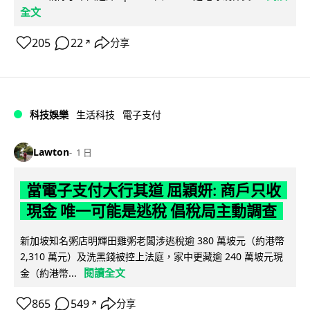
全文
205
22
分享
↗
科技娛樂
生活科技
電子支付
Lawton
1 日
當電子支付大行其道 屈穎妍: 商戶只收
現金 唯一可能是逃稅 倡稅局主動調查
新加坡知名粥店明輝田雞粥老闆涉逃稅逾 380 萬坡元（約港幣
2,310 萬元）及洗黑錢被控上法庭，家中更藏逾 240 萬坡元現
閱讀全文
金（約港幣...
865
549
分享
↗