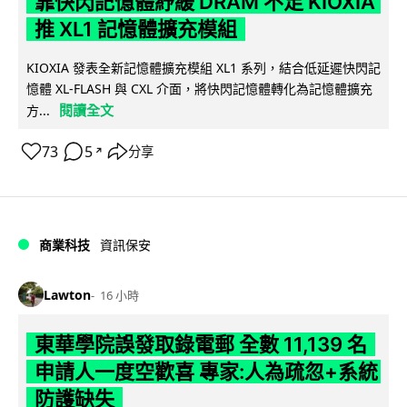
靠快閃記憶體紓緩 DRAM 不足 KIOXIA
推 XL1 記憶體擴充模組
KIOXIA 發表全新記憶體擴充模組 XL1 系列，結合低延遲快閃記
憶體 XL-FLASH 與 CXL 介面，將快閃記憶體轉化為記憶體擴充
閱讀全文
方...
73
5
分享
↗
商業科技
資訊保安
Lawton
16 小時
東華學院誤發取錄電郵 全數 11,139 名
申請人一度空歡喜 專家:人為疏忽+系統
防護缺失