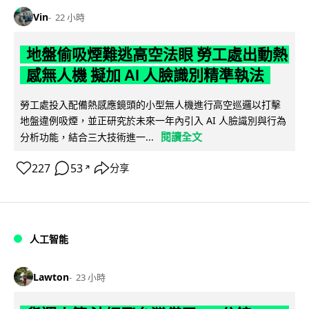
Vin
22 小時
地盤偷吸煙難逃高空法眼 勞工處出動熱
感無人機 擬加 AI 人臉識別精準執法
勞工處投入配備熱感應鏡頭的小型無人機進行高空巡邏以打擊
地盤違例吸煙，並正研究於未來一年內引入 AI 人臉識別與行為
閱讀全文
分析功能，結合三大技術進一...
227
53
分享
↗
人工智能
Lawton
23 小時