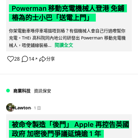
Powerman 移動充電機械人登港 免鋪
樁為的士小巴「送電上門」
你架電動車喺停車場搵唔到樁？有個機械人會自己行過嚟幫你
充電。THEi 高科院同內地公司研發出 Powerman 移動充電機
閱讀全文
械人，唔使鋪線裝樁...
28
14
分享
↗
商業科技
資訊保安
Lawton
1 日
被命令製造「後門」 Apple 再控告英國
政府 加密後門爭議延燒逾 1 年