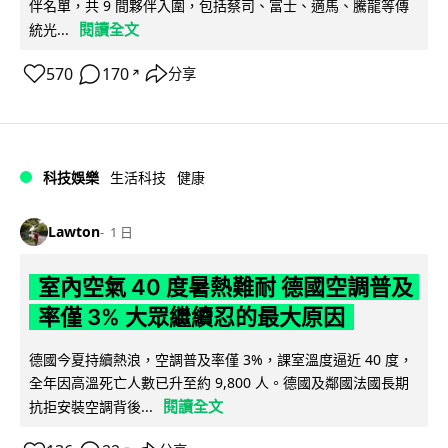
伴名單，共 9 間夥伴入圍，包括蔡司、富士、適馬、騰龍等傳
閱讀全文
統光...
570
170
分享
↗
科技娛樂
生活科技
健康
Lawton
1 日
室內空氣 40 度暑熱難耐 德國空調普及
率僅 3% 大眾繼續忍的最大原因
德國今夏持續熱浪，空調普及率僅 3%，課室溫度逼近 40 度，
全年因高溫死亡人數已升至約 9,800 人。德國及鄰國法國長期
閱讀全文
抗拒安裝空調背後...