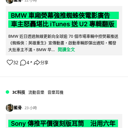
BMW 車廂熒幕強推蜘蛛俠電影廣告
車主怒轟堪比 iTunes 送 U2 專輯翻版
BMW 近日透過無線更新向全球逾 70 個市場車輛中控熒幕推送
《蜘蛛俠：英雄重生》宣傳動畫，啟動車輛即彈出通知，觸發
閱讀全文
大批車主不滿。BMW 早...
32
4
分享
↗
3C科技
流動音樂
音樂耳機
藍骨
23 小時
Sony 傳推平價復刻版耳筒 沿用六年