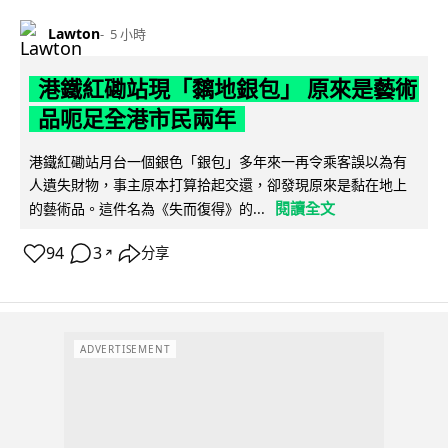
Lawton
5 小時
港鐵紅磡站現「黐地銀包」 原來是藝術
品呃足全港市民兩年
港鐵紅磡站月台一個銀色「銀包」多年來一再令乘客誤以為有
人遺失財物，事主原本打算拾起交還，卻發現原來是黏在地上
閱讀全文
的藝術品。這件名為《失而復得》的...
94
3
分享
↗
ADVERTISEMENT