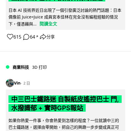
日本 AI 技術界近日出現了一個引發廣泛討論的熱門話題：日本
偶像前 Juice=Juice 成員宮本佳林在完全沒有編程經驗的情況
閱讀全文
下，僅憑藉與...
615
64
分享
↗
商業科技
3D 打印
Vin
2 日
中三巴士鐵路迷 自製紙皮遙控巴士 門,
水撥識郁 + 實時GPS報站
如果你熱愛一件事，你會熱愛到怎樣的程度？一位就讀中三的
巴士鐵路迷，選擇由零開始，把自己的興趣一步步變成真正可