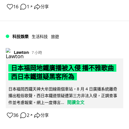
16
1
分享
↗
科技娛樂
生活科技
旅遊
Lawton
7 小時
日本福岡地鐵廣播被入侵 播不雅歌曲
西日本鐵道疑黑客所為
日本福岡西鐵天神大牟田線兩個車站，8 月 4 日廣播系統離奇
播出粗俗歌聲，西日本鐵道懷疑遭第三方非法入侵，正調查事
閱讀全文
件並考慮報案。網上一度傳言...
36
2
分享
↗