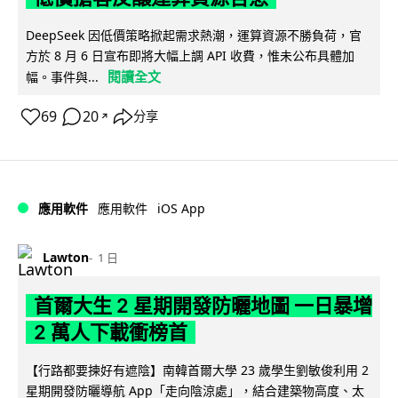
DeepSeek 因低價策略掀起需求熱潮，運算資源不勝負荷，官
方於 8 月 6 日宣布即將大幅上調 API 收費，惟未公布具體加
閱讀全文
幅。事件與...
69
20
分享
↗
iOS App
應用軟件
應用軟件
Lawton
1 日
首爾大生 2 星期開發防曬地圖 一日暴增
2 萬人下載衝榜首
【行路都要揀好有遮陰】南韓首爾大學 23 歲學生劉敏俊利用 2
星期開發防曬導航 App「走向陰涼處」，結合建築物高度、太