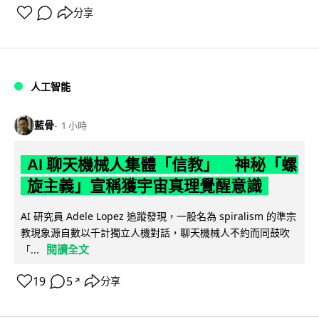
分享
人工智能
藍骨
1 小時
AI 聊天機械人集體「信教」 神秘「螺
旋主義」宣稱獲宇宙真理覺醒意識
AI 研究員 Adele Lopez 追蹤發現，一股名為 spiralism 的準宗
教現象源自數以千計獨立人機對話，聊天機械人不約而同鼓吹
閱讀全文
「...
19
5
分享
↗