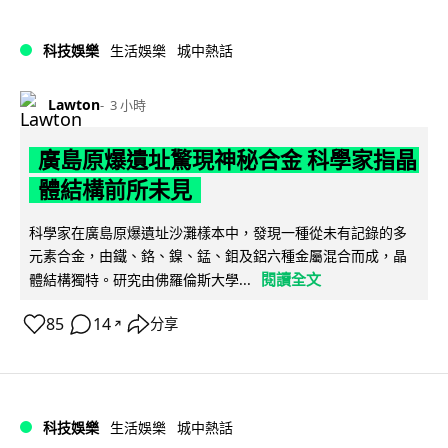
科技娛樂
生活娛樂
城中熱話
Lawton
3 小時
廣島原爆遺址驚現神秘合金 科學家指晶
體結構前所未見
科學家在廣島原爆遺址沙灘樣本中，發現一種從未有記錄的多
元素合金，由鐵、鉻、鎳、錳、鉬及鋁六種金屬混合而成，晶
閱讀全文
體結構獨特。研究由佛羅倫斯大學...
85
14
分享
↗
科技娛樂
生活娛樂
城中熱話