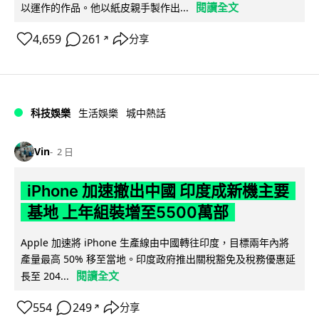
閱讀全文
以運作的作品。他以紙皮親手製作出...
4,659
261
分享
↗
科技娛樂
生活娛樂
城中熱話
Vin
2 日
iPhone 加速撤出中國 印度成新機主要
基地 上年組裝增至5500萬部
Apple 加速將 iPhone 生產線由中國轉往印度，目標兩年內將
產量最高 50% 移至當地。印度政府推出關稅豁免及稅務優惠延
閱讀全文
長至 204...
554
249
分享
↗