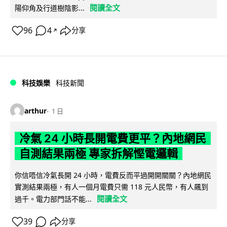
閱讀全文
陽仰角及行道樹陰影...
96
4
分享
↗
科技娛樂
科技新聞
arthur
1 日
冷氣 24 小時長開電費更平？內地網民
自測結果兩極 專家拆解慳電邏輯
你信唔信冷氣長開 24 小時，電費反而平過開開關關？內地網民
實測結果兩極，有人一個月電費只需 118 元人民幣，有人飆到
閱讀全文
過千。電力部門話不能...
39
分享