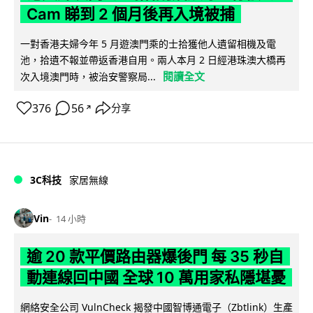
Cam 睇到 2 個月後再入境被捕
一對香港夫婦今年 5 月遊澳門乘的士拾獲他人遺留相機及電
池，拾遺不報並帶返香港自用。兩人本月 2 日經港珠澳大橋再
閱讀全文
次入境澳門時，被治安警察局...
376
56
分享
↗
3C科技
家居無線
Vin
14 小時
逾 20 款平價路由器爆後門 每 35 秒自
動連線回中國 全球 10 萬用家私隱堪憂
網絡安全公司 VulnCheck 揭發中國智博通電子（Zbtlink）生產