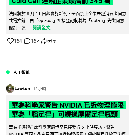
Cold Call 違規企業最高罰 345 萬
法國將於 8 月 11 日起實施新例，全面禁止企業未經消費者同意
致電推銷，由「opt-out」拒接登記制轉為「opt-in」先徵同意
閱讀全文
機制。違...
164
16
分享
↗
人工智能
Lawton
12 小時
華為科學家警告 NVIDIA 已近物理極限
華為「韜定律」可繞過摩爾定律瓶頸
華為半導體首席科學家廖恒罕見接受近 5 小時專訪，警告
NVIDIA 等西方晶片巨頭正逼近物理極限，傳統製程升級已失經