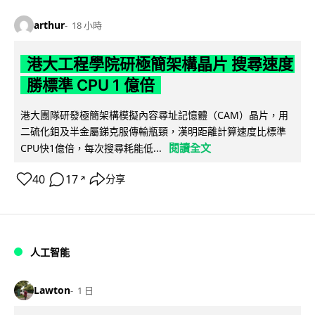
arthur
18 小時
港大工程學院研極簡架構晶片 搜尋速度
勝標準 CPU 1 億倍
港大團隊研發極簡架構模擬內容尋址記憶體（CAM）晶片，用
二硫化鉬及半金屬銻克服傳輸瓶頸，漢明距離計算速度比標準
閱讀全文
CPU快1億倍，每次搜尋耗能低...
40
17
分享
↗
人工智能
Lawton
1 日