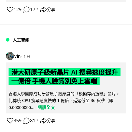
129
17
分享
↗
人工智能
Vin
1 日
港大研原子級新晶片 AI 搜尋速度提升
一億倍 手機人臉識別免上雲端
香港大學團隊成功研發原子級厚度的「模擬存內搜尋」晶片，
比傳統 CPU 搜尋速度快約 1 億倍，延遲低至 36 皮秒（即
閱讀全文
0.00000000...
359
81
分享
↗