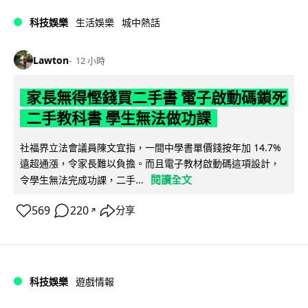
科技娛樂
生活娛樂
城中熱話
Lawton
12 小時
家長無得慳錢買二手書 電子啟動碼鎖死
二手教科書 學生無法做功課
社福界立法會議員陳文宜指，一間中學書單價錢按年加 14.7%
遠超通漲，令家長難以負擔。而且電子教材啟動碼這項設計，
閱讀全文
令學生無法完成功課，二手...
569
220
分享
↗
科技娛樂
遊戲情報