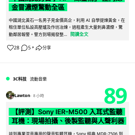
金冒濃煙驚動全區
中國湖北黃石一名男子見金價高企，利用 AI 自學提煉黃金，在
租住單位私設高壓爐及作坊冶煉，過程產生大量刺鼻濃煙，驚
閱讀全文
動鄰居報警。警方到場揭發整...
28
5
分享
↗
3C科技
流動音樂
89
Lawton
8 小時
【評測】Sony IER-M500 入耳式監聽
耳機：現場拍攝、後製監聽與人聲利器
談到專業混音專用的聲音監聽耳機，Sony 經典 MDR-7506 到