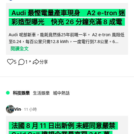
Audi 最慳電量產車現身 A2 e-tron 迷
彩造型曝光 快充 26 分鐘充滿 8 成電
Audi 呢部新車，能耗竟然係25年前嘅一半。 A2 e-tron 風阻低
至0.24，每百公里只需12.8 kWh，一度電行到7.8公里。6...
閱讀全文
5
1
分享
↗
科技娛樂
生活娛樂
城中熱話
Vin
11 小時
法國 8 月 11 日出新例 未經同意嚴禁