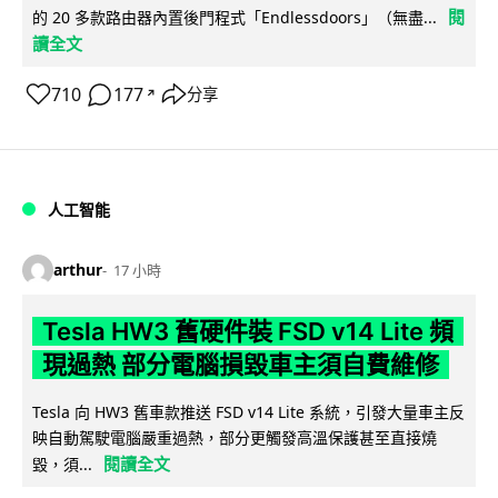
閱
的 20 多款路由器內置後門程式「Endlessdoors」（無盡...
讀全文
710
177
分享
↗
人工智能
arthur
17 小時
Tesla HW3 舊硬件裝 FSD v14 Lite 頻
現過熱 部分電腦損毀車主須自費維修
Tesla 向 HW3 舊車款推送 FSD v14 Lite 系統，引發大量車主反
映自動駕駛電腦嚴重過熱，部分更觸發高溫保護甚至直接燒
閱讀全文
毀，須...