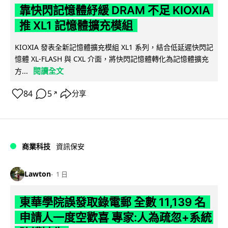
靠快閃記憶體紓緩 DRAM 不足 KIOXIA
推 XL1 記憶體擴充模組
KIOXIA 發表全新記憶體擴充模組 XL1 系列，結合低延遲快閃記
憶體 XL-FLASH 與 CXL 介面，將快閃記憶體轉化為記憶體擴充
閱讀全文
方...
84
5
分享
↗
商業科技
資訊保安
Lawton
1 日
東華學院誤發取錄電郵 全數 11,139 名
申請人一度空歡喜 專家:人為疏忽+系統