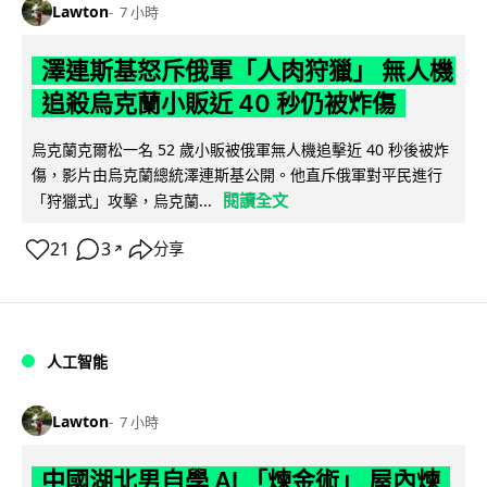
Lawton
7 小時
澤連斯基怒斥俄軍「人肉狩獵」 無人機
追殺烏克蘭小販近 40 秒仍被炸傷
烏克蘭克爾松一名 52 歲小販被俄軍無人機追擊近 40 秒後被炸
傷，影片由烏克蘭總統澤連斯基公開。他直斥俄軍對平民進行
閱讀全文
「狩獵式」攻擊，烏克蘭...
21
3
分享
↗
人工智能
Lawton
7 小時
中國湖北男自學 AI 「煉金術」 屋內煉