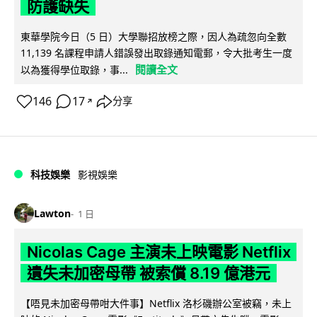
防護缺失
東華學院今日（5 日）大學聯招放榜之際，因人為疏忽向全數
11,139 名課程申請人錯誤發出取錄通知電郵，令大批考生一度
閱讀全文
以為獲得學位取錄，事...
146
17
分享
↗
科技娛樂
影視娛樂
Lawton
1 日
Nicolas Cage 主演未上映電影 Netflix
遺失未加密母帶 被索償 8.19 億港元
【唔見未加密母帶咁大件事】Netflix 洛杉磯辦公室被竊，未上