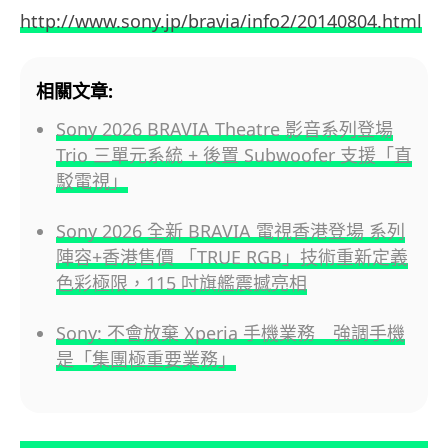
http://www.sony.jp/bravia/info2/20140804.html
相關文章:
Sony 2026 BRAVIA Theatre 影音系列登場
Trio 三單元系統 + 後置 Subwoofer 支援「直
駁電視」
Sony 2026 全新 BRAVIA 電視香港登場 系列
陣容+香港售價 「TRUE RGB」技術重新定義
色彩極限，115 吋旗艦震撼亮相
Sony: 不會放棄 Xperia 手機業務 強調手機
是「集團極重要業務」