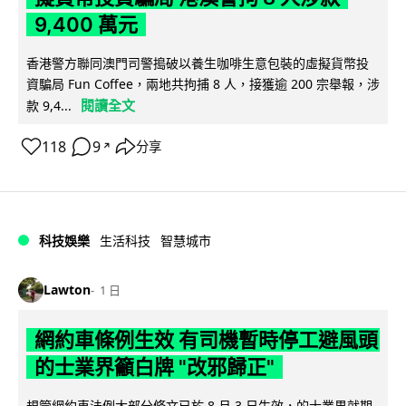
9,400 萬元
香港警方聯同澳門司警搗破以養生咖啡生意包裝的虛擬貨幣投
資騙局 Fun Coffee，兩地共拘捕 8 人，接獲逾 200 宗舉報，涉
閱讀全文
款 9,4...
118
9
分享
↗
科技娛樂
生活科技
智慧城市
Lawton
1 日
網約車條例生效 有司機暫時停工避風頭
的士業界籲白牌 "改邪歸正"
規管網約車法例大部分條文已於 8 月 3 日生效，的士業界就期