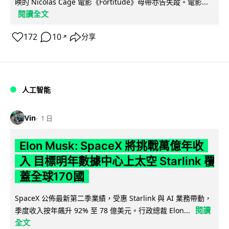
映的 Nicolas Cage 電影《Fortitude》母帶亦告失蹤。電影...
閱讀全文
172
10
分享
↗
人工智能
Vin
1 日
Elon Musk: SpaceX 將挑戰萬億年收
入 目標明年數據中心上太空 Starlink 覆
蓋全球170國
SpaceX 公佈最新第二季業績，受惠 Starlink 與 AI 業務帶動，
閱讀
季度收入按年飆升 92% 至 78 億美元。行政總裁 Elon...
全文