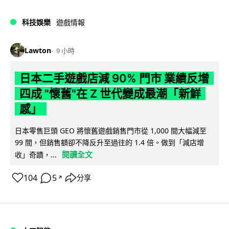
科技娛樂
遊戲情報
Lawton
9 小時
日本二手遊戲店減 90% 門市 業績反增
四成 "懷舊"在 Z 世代變成最潮「新鮮
感」
日本零售巨頭 GEO 將懷舊遊戲銷售門市從 1,000 間大幅減至
99 間，但銷售額卻不降反升至過往的 1.4 倍。做到「減店增
閱讀全文
收」奇蹟，...
104
5
分享
↗