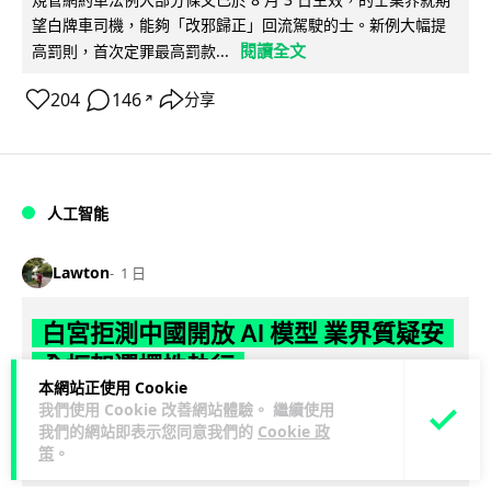
望白牌車司機，能夠「改邪歸正」回流駕駛的士。新例大幅提
閱讀全文
高罰則，首次定罪最高罰款...
204
146
分享
↗
人工智能
Lawton
1 日
白宮拒測中國開放 AI 模型 業界質疑安
全框架選擇性執行
本網站正使用 Cookie
我們使用 Cookie 改善網站體驗。 繼續使用
彭博社報道，白宮通知美國頂尖 AI 公司，中國開發的開放權重
我們的網站即表示您同意我們的
Cookie 政
模型將不納入特朗普政府新 AI 安全框架的測試範圍。美國業界
策
。
閱讀全文
則聯署呼籲政府不要限...