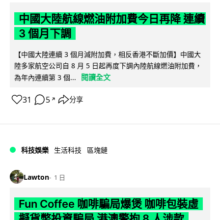
中國大陸航線燃油附加費今日再降 連續
3 個月下調
【中國大陸連續 3 個月減附加費，相反香港不斷加價】中國大
陸多家航空公司自 8 月 5 日起再度下調內陸航線燃油附加費，
閱讀全文
為年內連續第 3 個...
31
5
分享
↗
科技娛樂
生活科技
區塊鏈
Lawton
1 日
Fun Coffee 咖啡騙局爆煲 咖啡包裝虛
擬貨幣投資騙局 港澳警拘 8 人涉款