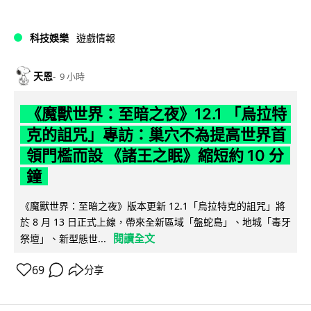
科技娛樂
遊戲情報
天恩
9 小時
《魔獸世界：至暗之夜》12.1 「烏拉特
克的詛咒」專訪：巢穴不為提高世界首
領門檻而設 《諸王之眠》縮短約 10 分
鐘
《魔獸世界：至暗之夜》版本更新 12.1「烏拉特克的詛咒」將
於 8 月 13 日正式上線，帶來全新區域「盤蛇島」、地城「毒牙
閱讀全文
祭壇」、新型態世...
69
分享