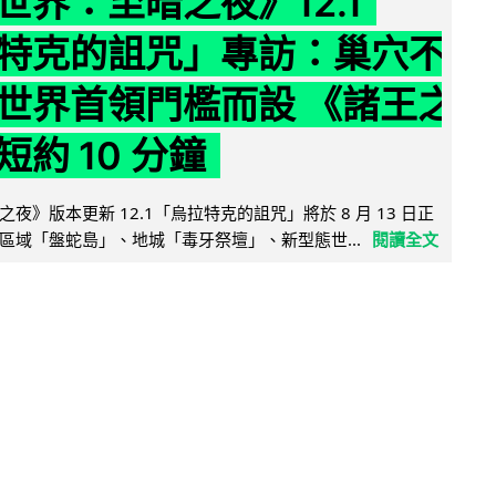
世界：至暗之夜》12.1
特克的詛咒」專訪：巢穴不
世界首領門檻而設 《諸王之
約 10 分鐘
夜》版本更新 12.1「烏拉特克的詛咒」將於 8 月 13 日正
區域「盤蛇島」、地城「毒牙祭壇」、新型態世...
閱讀全文