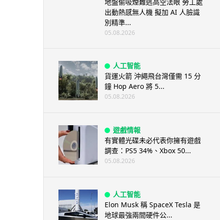
地盤偷吸煙難逃高空法眼 勞工處
出動熱感無人機 擬加 AI 人臉識
別精準...
05.08.2026
人工智能
貨運火箭 沖繩飛台灣僅需 15 分
鐘 Hop Aero 將 5...
05.08.2026
遊戲情報
有實體光碟未必代表你擁有遊戲
調查：PS5 34%、Xbox 50...
05.08.2026
人工智能
Elon Musk 稱 SpaceX Tesla 是
地球最強兩間硬件公...