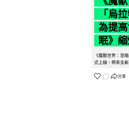
《魔獸
「烏拉
為提高
眠》縮短
《魔獸世界：至暗之
式上線，帶來全新
分享