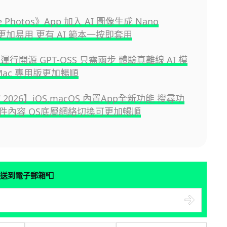
e Photos》App 加入 AI 圖像生成 Nano
a 更加易用 更有 AI 範本一按即套用
地運行開源 GPT‑OSS 只需兩步 體驗真離線 AI 模
Mac 專用版更加暢順
 2026】iOS,macOS 內置App全新功能 搜尋功
件內容 OS底層網絡切換可更加暢順
📮
送到電子郵箱