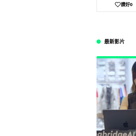
讚好
0
最新影片