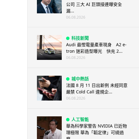
公司 三大 AI 巨頭接連曝安全
漏...
06.08.2026
科技新聞
Audi 最慳電量產車現身 A2 e-
tron 迷彩造型曝光 快充 2...
06.08.2026
城中熱話
法國 8 月 11 日出新例 未經同意
嚴禁 Cold Call 違規企...
06.08.2026
人工智能
華為科學家警告 NVIDIA 已近物
理極限 華為「韜定律」可繞過
摩...