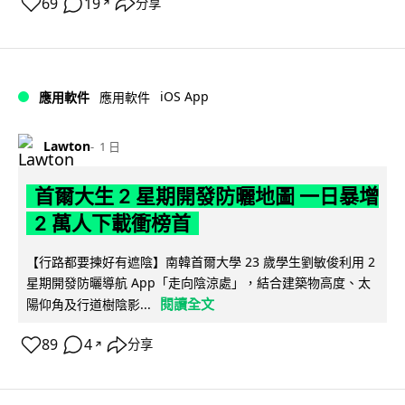
69
19
分享
↗
iOS App
應用軟件
應用軟件
Lawton
1 日
首爾大生 2 星期開發防曬地圖 一日暴增
2 萬人下載衝榜首
【行路都要揀好有遮陰】南韓首爾大學 23 歲學生劉敏俊利用 2
星期開發防曬導航 App「走向陰涼處」，結合建築物高度、太
閱讀全文
陽仰角及行道樹陰影...
89
4
分享
↗