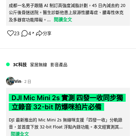
成都一名男子跟隨 AI 制訂高強度減脂計劃，45 日內減去約 20
公斤後昏迷送院。醫生診斷他患上尿源性膿毒症、膿毒性休克
閱讀全文
及多器官功能障礙。...
23
4
分享
↗
3C科技
家居無線
影音產品
Vin
2 日
DJI Mic Mini 2s 實測 四發一收同步獨
立錄音 32-bit 防爆咪拍片必備
DJI 最新推出的 Mic Mini 2s 無線咪支援「四發一收」分軌錄
音，並首度下放 32-bit Float 浮點內錄功能。本文經實測其...
閱讀全文