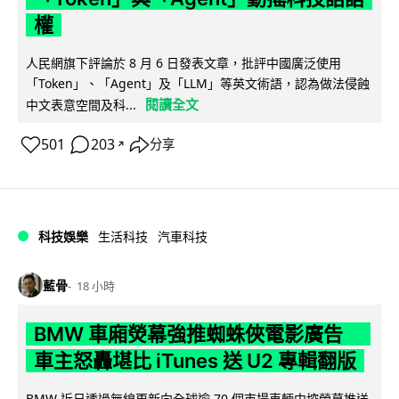
權
人民網旗下評論於 8 月 6 日發表文章，批評中國廣泛使用
「Token」、「Agent」及「LLM」等英文術語，認為做法侵蝕
閱讀全文
中文表意空間及科...
501
203
分享
↗
科技娛樂
生活科技
汽車科技
藍骨
18 小時
BMW 車廂熒幕強推蜘蛛俠電影廣告
車主怒轟堪比 iTunes 送 U2 專輯翻版
BMW 近日透過無線更新向全球逾 70 個市場車輛中控熒幕推送