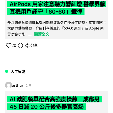
AirPods 用家注意聽力響紅燈 醫學界籲
耳機用戶謹守「60-60」鐵律
長時間高音量佩戴耳機可能導致永久性噪音性聽損。本文盤點 4
大聽力受損警號，介紹科學護耳的「60-60 原則」及 Apple 內
閱讀全文
置防護功能，...
20
分享
人工智能
arthur
2 日
AI 減肥餐單配合高強度操練 成都男
45 日減 20 公斤後多器官衰竭