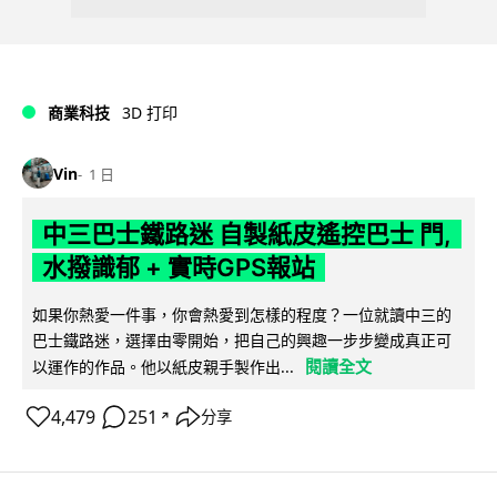
商業科技
3D 打印
Vin
1 日
中三巴士鐵路迷 自製紙皮遙控巴士 門,
水撥識郁 + 實時GPS報站
如果你熱愛一件事，你會熱愛到怎樣的程度？一位就讀中三的
巴士鐵路迷，選擇由零開始，把自己的興趣一步步變成真正可
閱讀全文
以運作的作品。他以紙皮親手製作出...
4,479
251
分享
↗