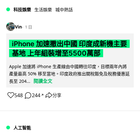
科技娛樂
生活娛樂
城中熱話
Vin
1 日
iPhone 加速撤出中國 印度成新機主要
基地 上年組裝增至5500萬部
Apple 加速將 iPhone 生產線由中國轉往印度，目標兩年內將
產量最高 50% 移至當地。印度政府推出關稅豁免及稅務優惠延
閱讀全文
長至 204...
548
244
分享
↗
人工智能