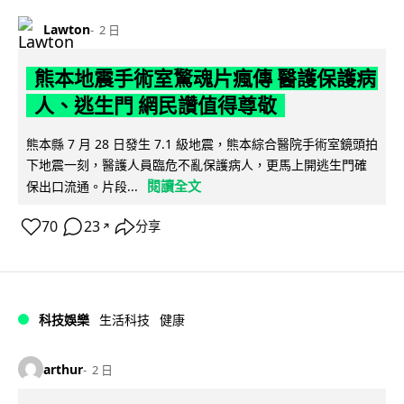
Lawton
2 日
熊本地震手術室驚魂片瘋傳 醫護保護病
人、逃生門 網民讚值得尊敬
熊本縣 7 月 28 日發生 7.1 級地震，熊本綜合醫院手術室鏡頭拍
下地震一刻，醫護人員臨危不亂保護病人，更馬上開逃生門確
閱讀全文
保出口流通。片段...
70
23
分享
↗
科技娛樂
生活科技
健康
arthur
2 日