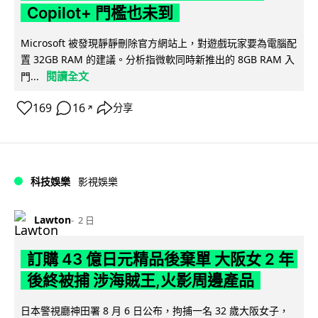
Copilot+ 門檻也未到
Microsoft 被發現靜靜刪除官方網站上，對遊戲玩家要為電腦配
置 32GB RAM 的建議。分析指微軟同時新推出的 8GB RAM 入
閱讀全文
門...
169
16
分享
↗
科技娛樂
影視娛樂
Lawton
2 日
訂購 43 億日元精品後棄單 大阪女 2 年
後終被捕 涉海賊王,火影周邊產品
日本警視廳神田署 8 月 6 日公布，拘捕一名 32 歲大阪女子，