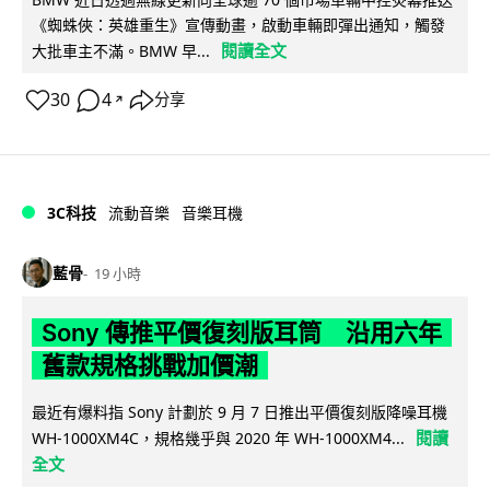
《蜘蛛俠：英雄重生》宣傳動畫，啟動車輛即彈出通知，觸發
閱讀全文
大批車主不滿。BMW 早...
30
4
分享
↗
3C科技
流動音樂
音樂耳機
藍骨
19 小時
Sony 傳推平價復刻版耳筒 沿用六年
舊款規格挑戰加價潮
最近有爆料指 Sony 計劃於 9 月 7 日推出平價復刻版降噪耳機
閱讀
WH-1000XM4C，規格幾乎與 2020 年 WH-1000XM4...
全文