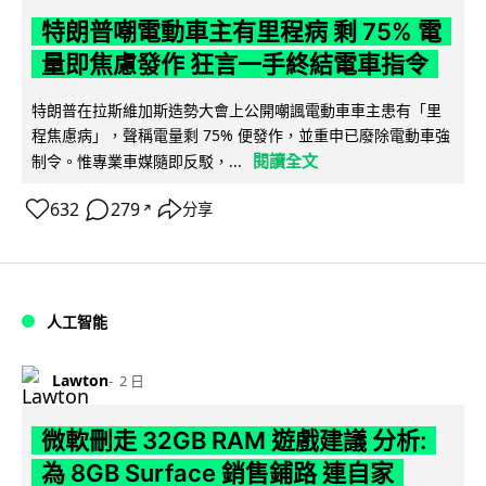
特朗普嘲電動車主有里程病 剩 75% 電
量即焦慮發作 狂言一手終結電車指令
特朗普在拉斯維加斯造勢大會上公開嘲諷電動車車主患有「里
程焦慮病」，聲稱電量剩 75% 便發作，並重申已廢除電動車強
閱讀全文
制令。惟專業車媒隨即反駁，...
632
279
分享
↗
人工智能
Lawton
2 日
微軟刪走 32GB RAM 遊戲建議 分析:
為 8GB Surface 銷售鋪路 連自家