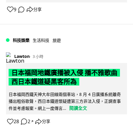
9
分享
科技娛樂
生活科技
旅遊
Lawton
3 小時
日本福岡地鐵廣播被入侵 播不雅歌曲
西日本鐵道疑黑客所為
日本福岡西鐵天神大牟田線兩個車站，8 月 4 日廣播系統離奇
播出粗俗歌聲，西日本鐵道懷疑遭第三方非法入侵，正調查事
閱讀全文
件並考慮報案。網上一度傳言...
28
2
分享
↗