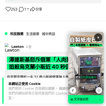
253
1
分享
↗
科技娛樂
生活娛樂
城中熱話
×
Lawton
2 日
澤連斯基怒斥俄軍「人肉狩獵」 無人機
追殺烏克蘭小販近 40 秒仍被炸傷
烏克蘭克爾松一名 52 歲小販被俄軍無人機追擊近 40 秒後被炸
傷，影片由烏克蘭總統澤連斯基公開。他直斥俄軍對平民進行
本網站正使用 Cookie
閱讀全文
「狩獵式」攻擊，烏克蘭...
我們使用 Cookie 改善網站體驗。 繼續使用
🎵
⛶
我們的網站即表示您同意我們的
Cookie 政
策
。
138
41
分享
↗
📖 文字版訪問
→