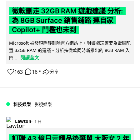
微軟刪走 32GB RAM 遊戲建議 分析:
為 8GB Surface 銷售鋪路 連自家
Copilot+ 門檻也未到
Microsoft 被發現靜靜刪除官方網站上，對遊戲玩家要為電腦配
置 32GB RAM 的建議。分析指微軟同時新推出的 8GB RAM 入
閱讀全文
門...
163
16
分享
↗
科技娛樂
影視娛樂
Lawton
1 日
訂購 43 億日元精品後棄單 大阪女 2 年