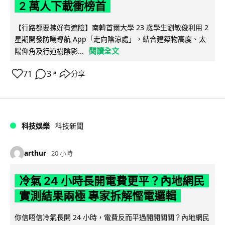
2 萬人下載衝榜首
【行路都要揀好有遮陰】南韓首爾大學 23 歲學生劉敏俊利用 2
星期開發防曬導航 App「走向陰涼處」，結合建築物高度、太
閱讀全文
陽仰角及行道樹陰影...
71
3
分享
↗
科技娛樂
科技新聞
arthur
20 小時
冷氣 24 小時長開電費更平？內地網民
實測結果兩極 專家拆解慳電邏輯
你信唔信冷氣長開 24 小時，電費反而平過開開關關？內地網民