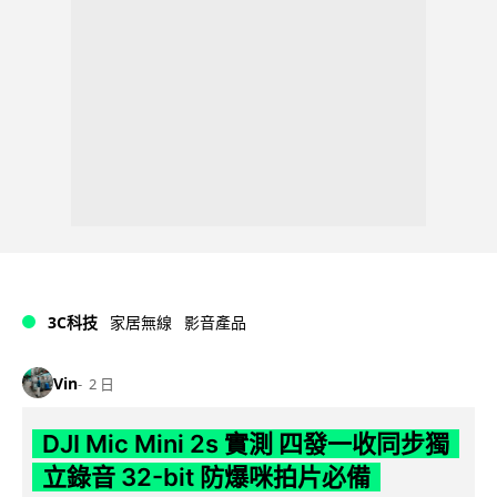
3C科技
家居無線
影音產品
Vin
2 日
DJI Mic Mini 2s 實測 四發一收同步獨
立錄音 32-bit 防爆咪拍片必備