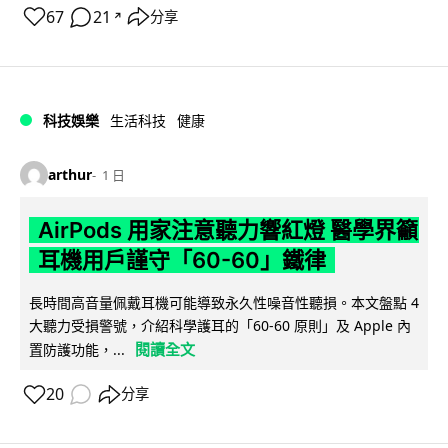
67
21
分享
↗
科技娛樂
生活科技
健康
arthur
1 日
AirPods 用家注意聽力響紅燈 醫學界籲
耳機用戶謹守「60-60」鐵律
長時間高音量佩戴耳機可能導致永久性噪音性聽損。本文盤點 4
大聽力受損警號，介紹科學護耳的「60-60 原則」及 Apple 內
閱讀全文
置防護功能，...
20
分享