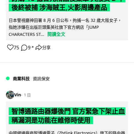
後終被捕 涉海賊王,火影周邊產品
日本警視廳神田署 8 月 6 日公布，拘捕一名 32 歲大阪女子，
指她涉嫌在出版巨頭集英社旗下官方網店「JUMP
閱讀全文
CHARACTERS ST...
75
9
分享
↗
商業科技
資訊保安
Vin
1 日
智博通路由器爆後門 官方緊急下架止血
稱漏洞是功能在維修時使用
中國網通廠商智博通電子（Zbtlink Electronics）旗下的路由器