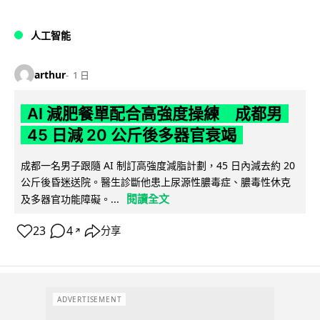
人工智能
arthur
1 日
AI 減肥餐單配合高強度操練 成都男
45 日減 20 公斤後多器官衰竭
成都一名男子跟隨 AI 制訂高強度減脂計劃，45 日內減去約 20
公斤後昏迷送院。醫生診斷他患上尿源性膿毒症、膿毒性休克
閱讀全文
及多器官功能障礙。...
23
4
分享
↗
ADVERTISEMENT