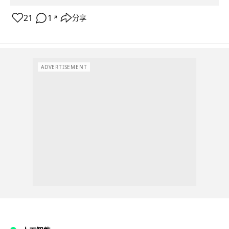
21
1
分享
↗
ADVERTISEMENT