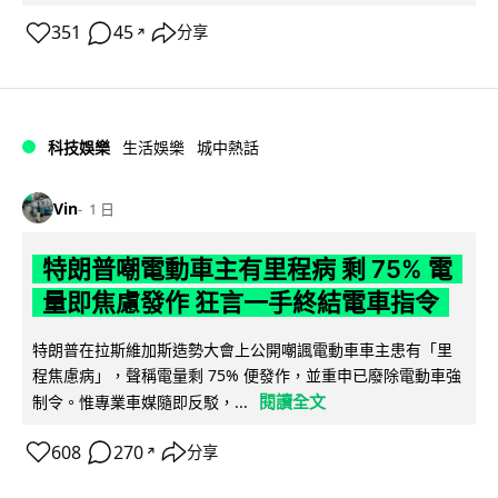
351
45
分享
↗
科技娛樂
生活娛樂
城中熱話
Vin
1 日
特朗普嘲電動車主有里程病 剩 75% 電
量即焦慮發作 狂言一手終結電車指令
特朗普在拉斯維加斯造勢大會上公開嘲諷電動車車主患有「里
程焦慮病」，聲稱電量剩 75% 便發作，並重申已廢除電動車強
閱讀全文
制令。惟專業車媒隨即反駁，...
608
270
分享
↗