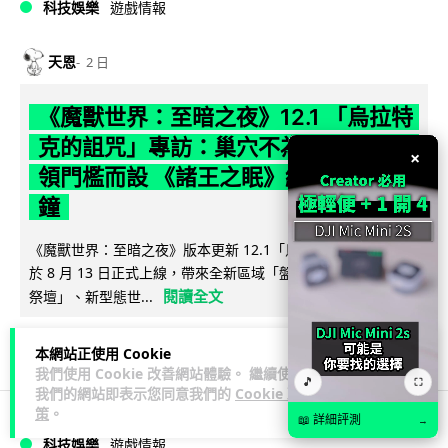
科技娛樂
遊戲情報
天恩
2 日
《魔獸世界：至暗之夜》12.1 「烏拉特
克的詛咒」專訪：巢穴不為提高世界首
×
領門檻而設 《諸王之眠》縮短約 10 分
鐘
《魔獸世界：至暗之夜》版本更新 12.1「烏拉特克的詛咒」將
於 8 月 13 日正式上線，帶來全新區域「盤蛇島」、地城「毒牙
閱讀全文
祭壇」、新型態世...
116
分享
本網站正使用 Cookie
我們使用 Cookie 改善網站體驗。 繼續使用
🎵
⛶
我們的網站即表示您同意我們的
Cookie 政
策
。
📖 詳細評測
→
科技娛樂
遊戲情報