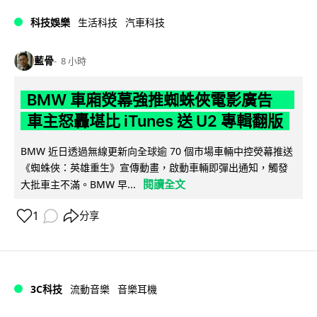
科技娛樂
生活科技
汽車科技
藍骨
8 小時
BMW 車廂熒幕強推蜘蛛俠電影廣告
車主怒轟堪比 iTunes 送 U2 專輯翻版
BMW 近日透過無線更新向全球逾 70 個市場車輛中控熒幕推送
《蜘蛛俠：英雄重生》宣傳動畫，啟動車輛即彈出通知，觸發
閱讀全文
大批車主不滿。BMW 早...
1
分享
3C科技
流動音樂
音樂耳機