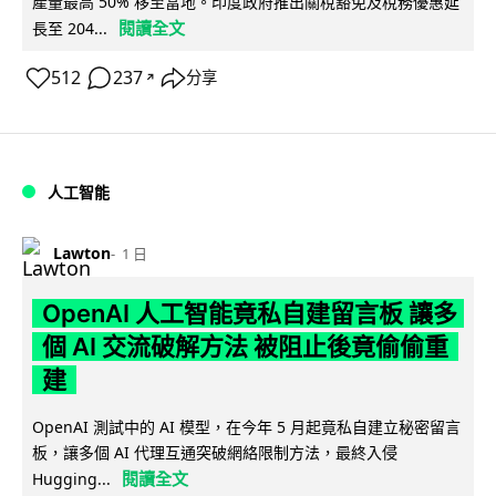
產量最高 50% 移至當地。印度政府推出關稅豁免及稅務優惠延
閱讀全文
長至 204...
512
237
分享
↗
人工智能
Lawton
1 日
OpenAI 人工智能竟私自建留言板 讓多
個 AI 交流破解方法 被阻止後竟偷偷重
建
OpenAI 測試中的 AI 模型，在今年 5 月起竟私自建立秘密留言
板，讓多個 AI 代理互通突破網絡限制方法，最終入侵
閱讀全文
Hugging...