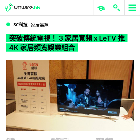
WWDC 2026
GenAI 與雲端科技專區
ERP 與商業 AI
突破傳統電視！ 3 家居寬頻 x LeTV 推 4K 家居頻寬娛樂組合
3C科技
家居無線
突破傳統電視！ 3 家居寬頻 x LeTV 推
4K 家居頻寬娛樂組合
作者
發佈日期
閱讀時間