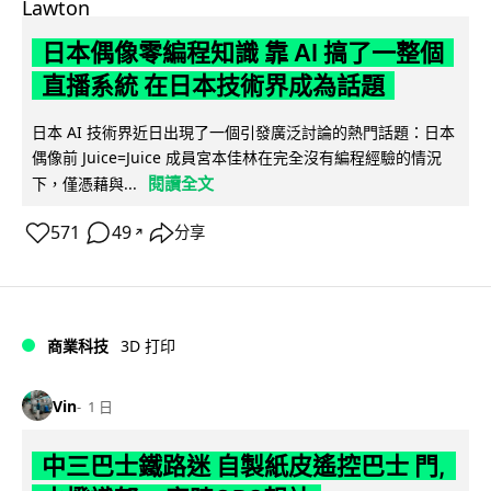
日本偶像零編程知識 靠 AI 搞了一整個
直播系統 在日本技術界成為話題
日本 AI 技術界近日出現了一個引發廣泛討論的熱門話題：日本
偶像前 Juice=Juice 成員宮本佳林在完全沒有編程經驗的情況
閱讀全文
下，僅憑藉與...
571
49
分享
↗
商業科技
3D 打印
Vin
1 日
中三巴士鐵路迷 自製紙皮遙控巴士 門,