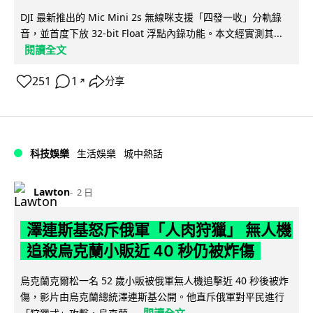
DJI 最新推出的 Mic Mini 2s 無線咪支援「四發一收」分軌錄
音，並首度下放 32-bit Float 浮點內錄功能。本文經實測其...
閱讀全文
251
1
分享
↗
科技娛樂
生活娛樂
城中熱話
Lawton
2 日
澤連斯基怒斥俄軍「人肉狩獵」 無人機
追殺烏克蘭小販近 40 秒仍被炸傷
烏克蘭克爾松一名 52 歲小販被俄軍無人機追擊近 40 秒後被炸
傷，影片由烏克蘭總統澤連斯基公開。他直斥俄軍對平民進行