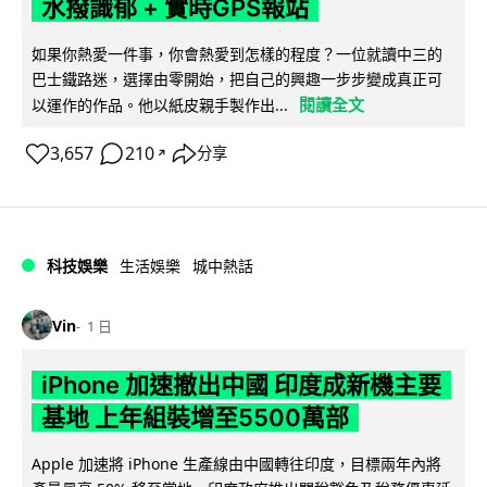
水撥識郁 + 實時GPS報站
如果你熱愛一件事，你會熱愛到怎樣的程度？一位就讀中三的
巴士鐵路迷，選擇由零開始，把自己的興趣一步步變成真正可
閱讀全文
以運作的作品。他以紙皮親手製作出...
3,657
210
分享
↗
科技娛樂
生活娛樂
城中熱話
Vin
1 日
iPhone 加速撤出中國 印度成新機主要
基地 上年組裝增至5500萬部
Apple 加速將 iPhone 生產線由中國轉往印度，目標兩年內將