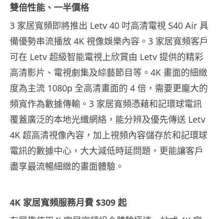
雙倍性能、一半價格
3 家居寬頻即將推出 Letv 40 吋高清電視 S40 Air 具
備優勢串流播放 4K 視像娛樂內容。3 家居寬頻客戶
可在 Letv 超級智能電視上欣賞由 Letv 提供的精彩
高清影片、電視劇集及綜藝節目等。4K 畫面的細緻
度為主流 1080p 全高清畫面的 4 倍，需要更龐大的
頻寬作為數據傳輸。3 家居寬頻憑藉和記環球電訊
覆蓋廣泛的本地光纖網絡，能分辨及優先傳送 Letv
4K 超高清視像內容，加上視頻內容儲存於和記環球
電訊的數據中心，大大減低時延問題，更能讓客戶
盡享最流暢細緻的畫面體驗。
4K
家居寬頻服務
月費
$309
起