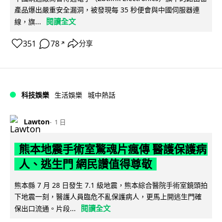
產品爆出嚴重安全漏洞，被發現每 35 秒便會與中國伺服器連
閱讀全文
線，旗...
351
78
分享
↗
科技娛樂
生活娛樂
城中熱話
Lawton
1 日
熊本地震手術室驚魂片瘋傳 醫護保護病
人、逃生門 網民讚值得尊敬
熊本縣 7 月 28 日發生 7.1 級地震，熊本綜合醫院手術室鏡頭拍
下地震一刻，醫護人員臨危不亂保護病人，更馬上開逃生門確
閱讀全文
保出口流通。片段...