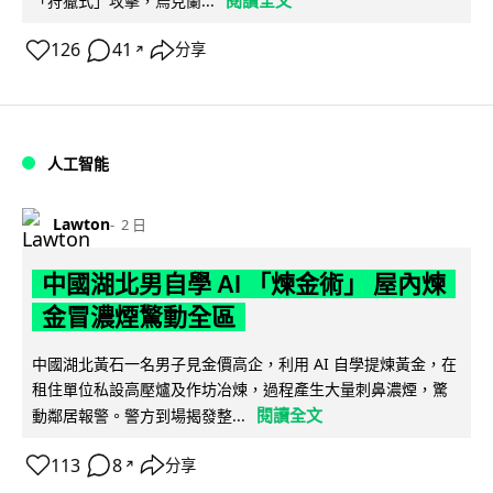
閱讀全文
「狩獵式」攻擊，烏克蘭...
126
41
分享
↗
人工智能
Lawton
2 日
中國湖北男自學 AI 「煉金術」 屋內煉
金冒濃煙驚動全區
中國湖北黃石一名男子見金價高企，利用 AI 自學提煉黃金，在
租住單位私設高壓爐及作坊冶煉，過程產生大量刺鼻濃煙，驚
閱讀全文
動鄰居報警。警方到場揭發整...
113
8
分享
↗