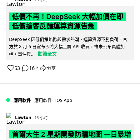
低價不再！DeepSeek 大幅加價在即
低價搶客反釀運算資源告急
DeepSeek 因低價策略掀起需求熱潮，運算資源不勝負荷，官
方於 8 月 6 日宣布即將大幅上調 API 收費，惟未公布具體加
閱讀全文
幅。事件與...
53
16
分享
↗
iOS App
應用軟件
應用軟件
Lawton
18 小時
首爾大生 2 星期開發防曬地圖 一日暴增