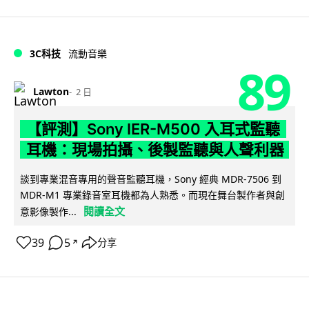
3C科技
流動音樂
89
Lawton
2 日
【評測】Sony IER-M500 入耳式監聽
耳機：現場拍攝、後製監聽與人聲利器
談到專業混音專用的聲音監聽耳機，Sony 經典 MDR-7506 到
MDR-M1 專業錄音室耳機都為人熟悉。而現在舞台製作者與創
閱讀全文
意影像製作...
39
5
分享
↗