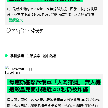
DJI 最新推出的 Mic Mini 2s 無線咪支援「四發一收」分軌錄
音，並首度下放 32-bit Float 浮點內錄功能。本文經實測其...
閱讀全文
253
1
分享
↗
科技娛樂
生活娛樂
城中熱話
Lawton
2 日
澤連斯基怒斥俄軍「人肉狩獵」 無人機
追殺烏克蘭小販近 40 秒仍被炸傷
烏克蘭克爾松一名 52 歲小販被俄軍無人機追擊近 40 秒後被炸
傷，影片由烏克蘭總統澤連斯基公開。他直斥俄軍對平民進行