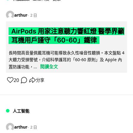
arthur
2 日
AirPods 用家注意聽力響紅燈 醫學界籲
耳機用戶謹守「60-60」鐵律
長時間高音量佩戴耳機可能導致永久性噪音性聽損。本文盤點 4
大聽力受損警號，介紹科學護耳的「60-60 原則」及 Apple 內
閱讀全文
置防護功能，...
20
分享
人工智能
arthur
2 日