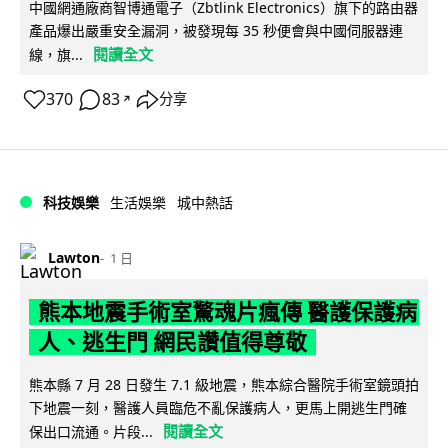
中國網通廠商智博通電子（Zbtlink Electronics）旗下的路由器
產品爆出嚴重安全漏洞，被發現每 35 秒便會與中國伺服器連
閱讀全文
線，旗...
370
83
分享
↗
科技娛樂
生活娛樂
城中熱話
Lawton
1 日
熊本地震手術室驚魂片瘋傳 醫護保護病
人、逃生門 網民讚值得尊敬
熊本縣 7 月 28 日發生 7.1 級地震，熊本綜合醫院手術室鏡頭拍
下地震一刻，醫護人員臨危不亂保護病人，更馬上開逃生門確
閱讀全文
保出口流通。片段...