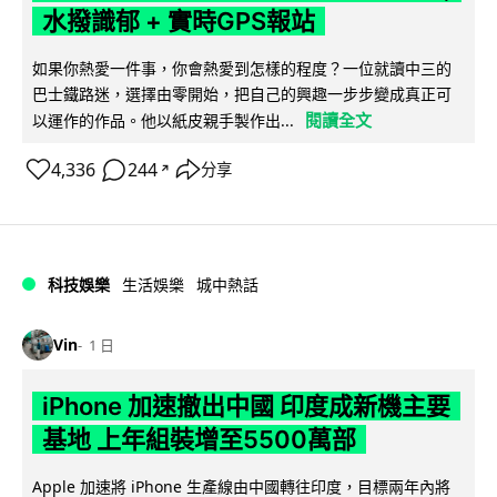
水撥識郁 + 實時GPS報站
如果你熱愛一件事，你會熱愛到怎樣的程度？一位就讀中三的
巴士鐵路迷，選擇由零開始，把自己的興趣一步步變成真正可
閱讀全文
以運作的作品。他以紙皮親手製作出...
4,336
244
分享
↗
科技娛樂
生活娛樂
城中熱話
Vin
1 日
iPhone 加速撤出中國 印度成新機主要
基地 上年組裝增至5500萬部
Apple 加速將 iPhone 生產線由中國轉往印度，目標兩年內將