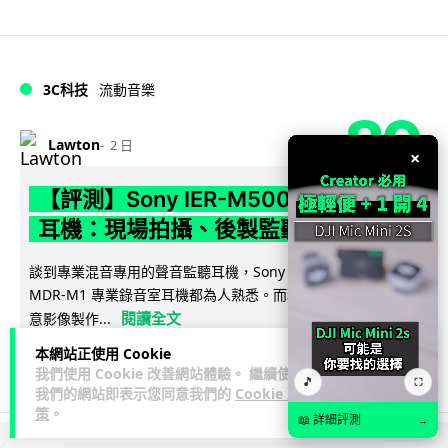
3C科技
流動音樂
89
Lawton
2 日
×
【評測】Sony IER-M500 入耳式監聽
耳機：現場拍攝、後製監聽與人聲利器
談到專業混音專用的聲音監聽耳機，Sony 經典 MDR-7506 到
MDR-M1 專業錄音室耳機都為人熟悉。而現在舞台製作者與創
閱讀全文
意影像製作...
本網站正使用 Cookie
41
5
分享
↗
我們使用 Cookie 改善網站體驗。 繼續使用
🎵
⛶
我們的網站即表示您同意我們的
Cookie 政
策
。
📖 詳細評測
→