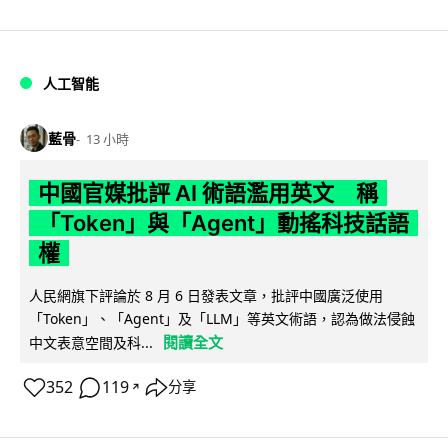
人工智能
藍骨
13 小時
中國官媒批評 AI 術語濫用英文 稱
「Token」與「Agent」動搖科技話語
權
人民網旗下評論於 8 月 6 日發表文章，批評中國廣泛使用
「Token」、「Agent」及「LLM」等英文術語，認為做法侵蝕
閱讀全文
中文表意空間及科...
352
119
分享
↗