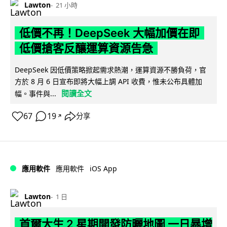
Lawton
21 小時
低價不再！DeepSeek 大幅加價在即
低價搶客反釀運算資源告急
DeepSeek 因低價策略掀起需求熱潮，運算資源不勝負荷，官
方於 8 月 6 日宣布即將大幅上調 API 收費，惟未公布具體加
閱讀全文
幅。事件與...
67
19
分享
↗
iOS App
應用軟件
應用軟件
Lawton
1 日
首爾大生 2 星期開發防曬地圖 一日暴增