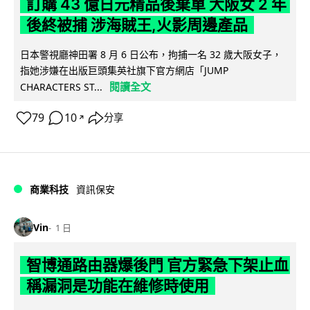
訂購 43 億日元精品後棄單 大阪女 2 年
後終被捕 涉海賊王,火影周邊產品
日本警視廳神田署 8 月 6 日公布，拘捕一名 32 歲大阪女子，
指她涉嫌在出版巨頭集英社旗下官方網店「JUMP
閱讀全文
CHARACTERS ST...
79
10
分享
↗
商業科技
資訊保安
Vin
1 日
智博通路由器爆後門 官方緊急下架止血
稱漏洞是功能在維修時使用