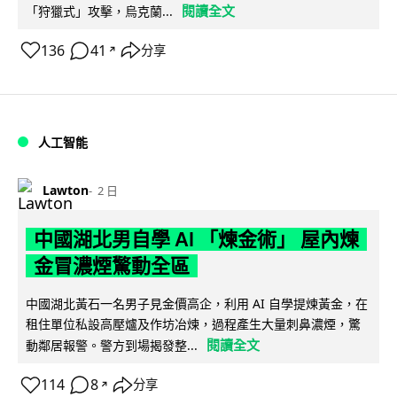
閱讀全文
「狩獵式」攻擊，烏克蘭...
136
41
分享
↗
人工智能
Lawton
2 日
中國湖北男自學 AI 「煉金術」 屋內煉
金冒濃煙驚動全區
中國湖北黃石一名男子見金價高企，利用 AI 自學提煉黃金，在
租住單位私設高壓爐及作坊冶煉，過程產生大量刺鼻濃煙，驚
閱讀全文
動鄰居報警。警方到場揭發整...
114
8
分享
↗