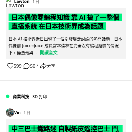
Lawton
1 日
日本偶像零編程知識 靠 AI 搞了一整個
直播系統 在日本技術界成為話題
日本 AI 技術界近日出現了一個引發廣泛討論的熱門話題：日本
偶像前 Juice=Juice 成員宮本佳林在完全沒有編程經驗的情況
閱讀全文
下，僅憑藉與...
599
50
分享
↗
商業科技
3D 打印
Vin
1 日
中三巴士鐵路迷 自製紙皮遙控巴士 門,