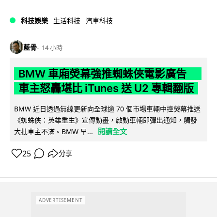
科技娛樂
生活科技
汽車科技
藍骨
14 小時
BMW 車廂熒幕強推蜘蛛俠電影廣告
車主怒轟堪比 iTunes 送 U2 專輯翻版
BMW 近日透過無線更新向全球逾 70 個市場車輛中控熒幕推送
《蜘蛛俠：英雄重生》宣傳動畫，啟動車輛即彈出通知，觸發
閱讀全文
大批車主不滿。BMW 早...
25
分享
ADVERTISEMENT