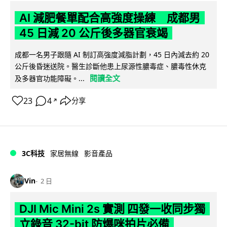
AI 減肥餐單配合高強度操練 成都男
45 日減 20 公斤後多器官衰竭
成都一名男子跟隨 AI 制訂高強度減脂計劃，45 日內減去約 20
公斤後昏迷送院。醫生診斷他患上尿源性膿毒症、膿毒性休克
閱讀全文
及多器官功能障礙。...
23
4
分享
↗
3C科技
家居無線
影音產品
Vin
2 日
DJI Mic Mini 2s 實測 四發一收同步獨
立錄音 32-bit 防爆咪拍片必備