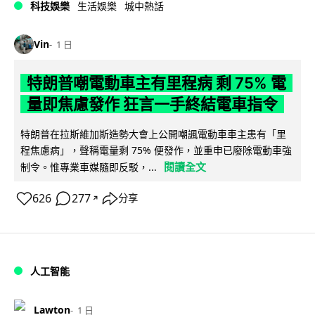
科技娛樂
生活娛樂
城中熱話
Vin
1 日
特朗普嘲電動車主有里程病 剩 75% 電
量即焦慮發作 狂言一手終結電車指令
特朗普在拉斯維加斯造勢大會上公開嘲諷電動車車主患有「里
程焦慮病」，聲稱電量剩 75% 便發作，並重申已廢除電動車強
閱讀全文
制令。惟專業車媒隨即反駁，...
626
277
分享
↗
人工智能
Lawton
1 日