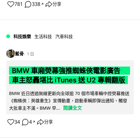
781
338
分享
↗
科技娛樂
生活科技
汽車科技
藍骨
1 日
BMW 車廂熒幕強推蜘蛛俠電影廣告
車主怒轟堪比 iTunes 送 U2 專輯翻版
BMW 近日透過無線更新向全球逾 70 個市場車輛中控熒幕推送
《蜘蛛俠：英雄重生》宣傳動畫，啟動車輛即彈出通知，觸發
閱讀全文
大批車主不滿。BMW 早...
34
4
分享
↗