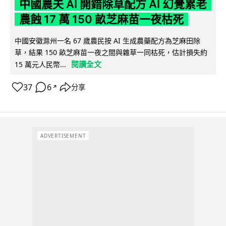
中國農夫 AI 開錯除草配方 AI 幻覺累老
農蝕 17 萬 150 畝芝麻苗一夜枯死
中國安徽滁州一名 67 歲農民按 AI 生成農藥配方為芝麻田除
草，結果 150 畝芝麻苗一夜之間與雜草一同枯死，估計損失約
閱讀全文
15 萬元人民幣...
37
6
分享
↗
ADVERTISEMENT