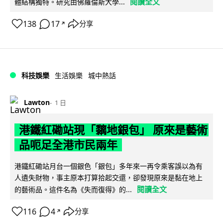
閱讀全文
體結構獨特。研究由佛羅倫斯大學...
138
17
分享
↗
科技娛樂
生活娛樂
城中熱話
Lawton
1 日
港鐵紅磡站現「黐地銀包」 原來是藝術
品呃足全港市民兩年
港鐵紅磡站月台一個銀色「銀包」多年來一再令乘客誤以為有
人遺失財物，事主原本打算拾起交還，卻發現原來是黏在地上
閱讀全文
的藝術品。這件名為《失而復得》的...
116
4
分享
↗