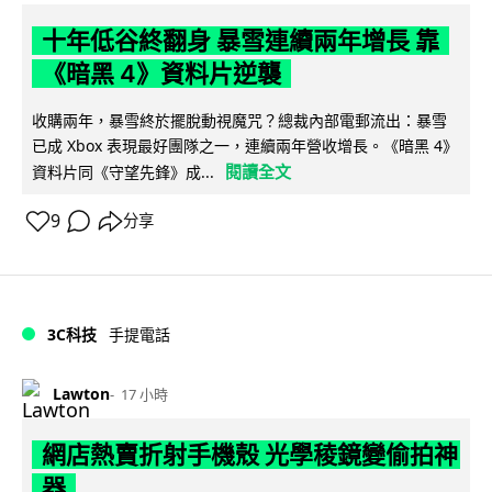
十年低谷終翻身 暴雪連續兩年增長 靠
《暗黑 4》資料片逆襲
收購兩年，暴雪終於擺脫動視魔咒？總裁內部電郵流出：暴雪
已成 Xbox 表現最好團隊之一，連續兩年營收增長。《暗黑 4》
閱讀全文
資料片同《守望先鋒》成...
9
分享
3C科技
手提電話
Lawton
17 小時
網店熱賣折射手機殼 光學稜鏡變偷拍神
器