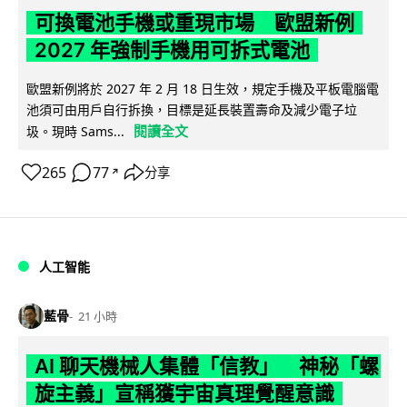
可換電池手機或重現市場 歐盟新例
2027 年強制手機用可拆式電池
歐盟新例將於 2027 年 2 月 18 日生效，規定手機及平板電腦電
池須可由用戶自行拆換，目標是延長裝置壽命及減少電子垃
閱讀全文
圾。現時 Sams...
265
77
分享
↗
人工智能
藍骨
21 小時
AI 聊天機械人集體「信教」 神秘「螺
旋主義」宣稱獲宇宙真理覺醒意識