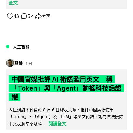
全文
43
5
分享
↗
人工智能
藍骨
1 日
中國官媒批評 AI 術語濫用英文 稱
「Token」與「Agent」動搖科技話語
權
人民網旗下評論於 8 月 6 日發表文章，批評中國廣泛使用
「Token」、「Agent」及「LLM」等英文術語，認為做法侵蝕
閱讀全文
中文表意空間及科...