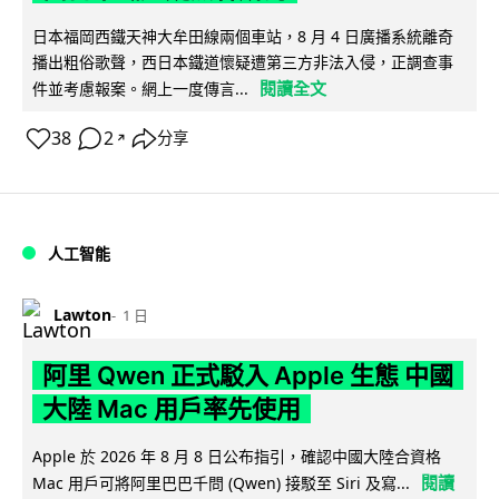
日本福岡西鐵天神大牟田線兩個車站，8 月 4 日廣播系統離奇
播出粗俗歌聲，西日本鐵道懷疑遭第三方非法入侵，正調查事
閱讀全文
件並考慮報案。網上一度傳言...
38
2
分享
↗
人工智能
Lawton
1 日
阿里 Qwen 正式駁入 Apple 生態 中國
大陸 Mac 用戶率先使用
Apple 於 2026 年 8 月 8 日公布指引，確認中國大陸合資格
閱讀
Mac 用戶可將阿里巴巴千問 (Qwen) 接駁至 Siri 及寫...