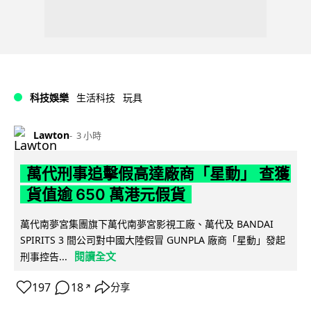
科技娛樂
生活科技
玩具
Lawton
3 小時
萬代刑事追擊假高達廠商「星動」 查獲
貨值逾 650 萬港元假貨
萬代南夢宮集團旗下萬代南夢宮影視工廠、萬代及 BANDAI
SPIRITS 3 間公司對中國大陸假冒 GUNPLA 廠商「星動」發起
閱讀全文
刑事控告...
197
18
分享
↗