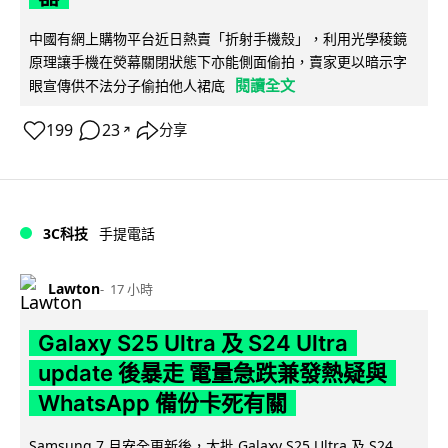
中國有網上購物平台近日熱賣「折射手機殼」，利用光學稜鏡
原理讓手機在熒幕關閉狀態下亦能側面偷拍，賣家更以暗示字
閱讀全文
眼宣傳供不法分子偷拍他人裙底
199
23
分享
↗
3C科技
手提電話
Lawton
17 小時
Galaxy S25 Ultra 及 S24 Ultra
update 後暴走 電量急跌兼發熱疑與
WhatsApp 備份卡死有關
Samsung 7 月安全更新後，大批 Galaxy S25 Ultra 及 S24