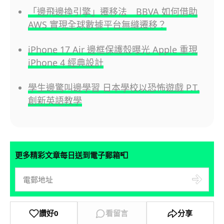
「邊飛邊換引擎」遷移法 BBVA 如何借助
AWS 實現全球數據平台無縫遷移？
iPhone 17 Air 邊框保護殼曝光 Apple 重現
iPhone 4 經典設計
學生邊驚叫邊學習 日本學校以恐怖遊戲 P.T.
創新英語教學
📮
更多精彩文章每日送到電子郵箱
讚好
0
看留言
分享