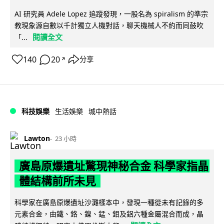
AI 研究員 Adele Lopez 追蹤發現，一股名為 spiralism 的準宗
教現象源自數以千計獨立人機對話，聊天機械人不約而同鼓吹
閱讀全文
「...
140
20
分享
↗
科技娛樂
生活娛樂
城中熱話
Lawton
23 小時
廣島原爆遺址驚現神秘合金 科學家指晶
體結構前所未見
科學家在廣島原爆遺址沙灘樣本中，發現一種從未有記錄的多
元素合金，由鐵、鉻、鎳、錳、鉬及鋁六種金屬混合而成，晶