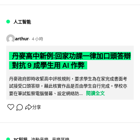
人工智能
arthur
4 小時
丹麥高中新例:回家功課一律加口頭答辯
對抗 9 成學生用 AI 作弊
丹麥政府即時收緊高中評核規則，要求學生為在家完成書面考
試接受口頭答辯，藉此核實作品是否由學生自行完成。學校亦
閱讀全文
要在筆試監察電腦螢幕、設定網絡防...
分享
3C科技
流動音樂
音樂耳機