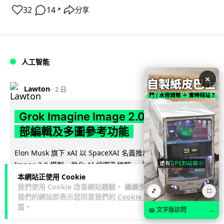
32
14
分享
↗
人工智能
×
Lawton
2 日
Grok Imagine Image 2.0 推出 主打局
部編輯及多圖參考功能
Elon Musk 旗下 xAI 以 SpaceXAI 名義推出 Grok Imagine
閱讀全文
Image 2.0 模型，強化 AI 繪圖及編輯...
本網站正使用 Cookie
14
我們使用 Cookie 改善網站體驗。 繼續使用
分享
🎵
⛶
我們的網站即表示您同意我們的
Cookie 政
策
。
📖 文字版訪問
→