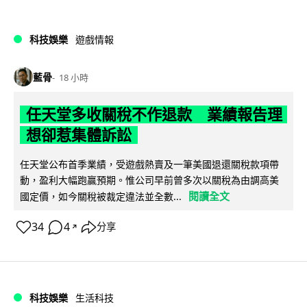
科技娛樂
遊戲情報
藍骨
18 小時
任天堂多收關稅不作退款 業績報告理
想卻惹集體訴訟
任天堂公布首季業績，受遊戲熱賣及一筆美國退還關稅款項帶
動，盈利大幅跑贏預期。惟公司早前曾多次以關稅為由調高美
閱讀全文
國定價，如今關稅被裁定違法並全數...
34
4
分享
↗
科技娛樂
生活科技