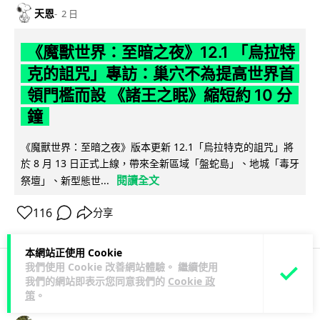
天恩
2 日
《魔獸世界：至暗之夜》12.1 「烏拉特
克的詛咒」專訪：巢穴不為提高世界首
領門檻而設 《諸王之眠》縮短約 10 分
鐘
《魔獸世界：至暗之夜》版本更新 12.1「烏拉特克的詛咒」將
於 8 月 13 日正式上線，帶來全新區域「盤蛇島」、地城「毒牙
閱讀全文
祭壇」、新型態世...
116
分享
本網站正使用 Cookie
我們使用 Cookie 改善網站體驗。 繼續使用
我們的網站即表示您同意我們的
Cookie 政
科技娛樂
遊戲情報
策
。