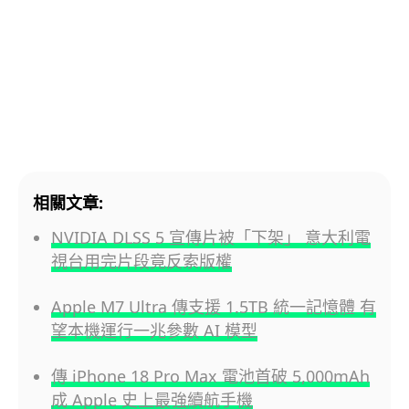
相關文章:
NVIDIA DLSS 5 宣傳片被「下架」 意大利電
視台用完片段竟反索版權
Apple M7 Ultra 傳支援 1.5TB 統一記憶體 有
望本機運行一兆參數 AI 模型
傳 iPhone 18 Pro Max 電池首破 5,000mAh
成 Apple 史上最強續航手機