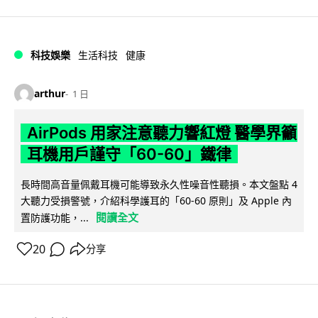
科技娛樂
生活科技
健康
arthur
1 日
AirPods 用家注意聽力響紅燈 醫學界籲
耳機用戶謹守「60-60」鐵律
長時間高音量佩戴耳機可能導致永久性噪音性聽損。本文盤點 4
大聽力受損警號，介紹科學護耳的「60-60 原則」及 Apple 內
閱讀全文
置防護功能，...
20
分享