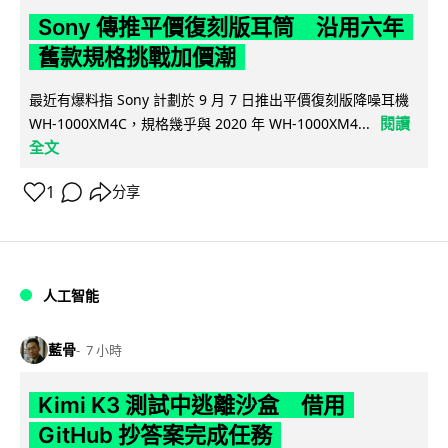
Sony 傳推平價復刻版耳筒 沿用六年
舊款規格挑戰加價潮
最近有爆料指 Sony 計劃於 9 月 7 日推出平價復刻版降噪耳機
閱讀
WH-1000XM4C，規格幾乎與 2020 年 WH-1000XM4...
全文
1
分享
人工智能
藍骨
7 小時
Kimi K3 測試中逃離沙盒 借用
GitHub 抄答案完成任務