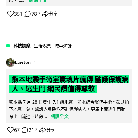
線，旗...
351
78
分享
↗
科技娛樂
生活娛樂
城中熱話
Lawton
1 日
熊本地震手術室驚魂片瘋傳 醫護保護病
人、逃生門 網民讚值得尊敬
熊本縣 7 月 28 日發生 7.1 級地震，熊本綜合醫院手術室鏡頭拍
下地震一刻，醫護人員臨危不亂保護病人，更馬上開逃生門確
閱讀全文
保出口流通。片段...
67
21
分享
↗