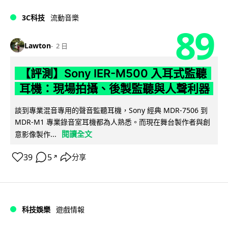
3C科技
流動音樂
89
Lawton
2 日
【評測】Sony IER-M500 入耳式監聽
耳機：現場拍攝、後製監聽與人聲利器
談到專業混音專用的聲音監聽耳機，Sony 經典 MDR-7506 到
MDR-M1 專業錄音室耳機都為人熟悉。而現在舞台製作者與創
閱讀全文
意影像製作...
39
5
分享
↗
科技娛樂
遊戲情報