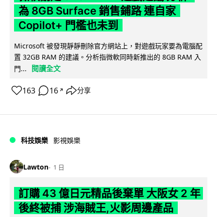
為 8GB Surface 銷售鋪路 連自家
Copilot+ 門檻也未到
Microsoft 被發現靜靜刪除官方網站上，對遊戲玩家要為電腦配
置 32GB RAM 的建議。分析指微軟同時新推出的 8GB RAM 入
閱讀全文
門...
163
16
分享
↗
科技娛樂
影視娛樂
Lawton
1 日
訂購 43 億日元精品後棄單 大阪女 2 年
後終被捕 涉海賊王,火影周邊產品