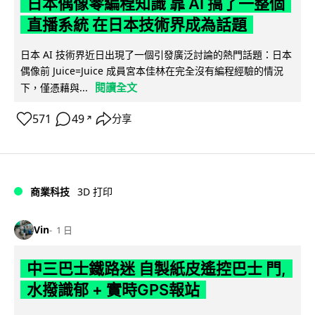
日本偶像零編程知識 靠 AI 搞了一整個
直播系統 在日本技術界成為話題
日本 AI 技術界近日出現了一個引發廣泛討論的熱門話題：日本
偶像前 Juice=Juice 成員宮本佳林在完全沒有編程經驗的情況
閱讀全文
下，僅憑藉與...
571
49
分享
↗
商業科技
3D 打印
Vin
1 日
中三巴士鐵路迷 自製紙皮遙控巴士 門,
水撥識郁 + 實時GPS報站