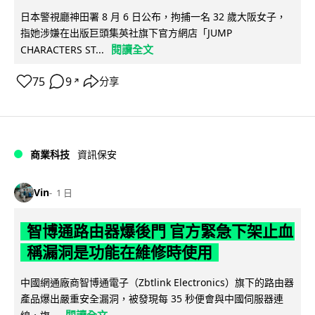
日本警視廳神田署 8 月 6 日公布，拘捕一名 32 歲大阪女子，
指她涉嫌在出版巨頭集英社旗下官方網店「JUMP
閱讀全文
CHARACTERS ST...
75
9
分享
↗
商業科技
資訊保安
Vin
1 日
智博通路由器爆後門 官方緊急下架止血
稱漏洞是功能在維修時使用
中國網通廠商智博通電子（Zbtlink Electronics）旗下的路由器
產品爆出嚴重安全漏洞，被發現每 35 秒便會與中國伺服器連
閱讀全文