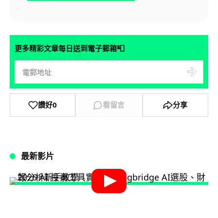
📮
更多精彩文章每日送到電子郵箱
讚好
0
看留言
分享
最新影片