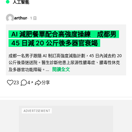
人工智能
arthur
1 日
AI 減肥餐單配合高強度操練 成都男
45 日減 20 公斤後多器官衰竭
成都一名男子跟隨 AI 制訂高強度減脂計劃，45 日內減去約 20
公斤後昏迷送院。醫生診斷他患上尿源性膿毒症、膿毒性休克
閱讀全文
及多器官功能障礙。...
23
4
分享
↗
ADVERTISEMENT