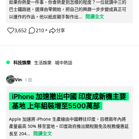
如果你熱愛一件事，你會熱愛到怎樣的程度？一位就讀中三的
巴士鐵路迷，選擇由零開始，把自己的興趣一步步變成真正可
閱讀全文
以運作的作品。他以紙皮親手製作出...
3,652
210
分享
↗
科技娛樂
生活娛樂
城中熱話
Vin
1 日
iPhone 加速撤出中國 印度成新機主要
基地 上年組裝增至5500萬部
Apple 加速將 iPhone 生產線由中國轉往印度，目標兩年內將
產量最高 50% 移至當地。印度政府推出關稅豁免及稅務優惠延
閱讀全文
長至 204...