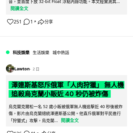
音，並首度下放 32-bit Float 浮點內錄功能。本文經實測其...
閱讀全文
251
1
分享
↗
科技娛樂
生活娛樂
城中熱話
Lawton
2 日
澤連斯基怒斥俄軍「人肉狩獵」 無人機
追殺烏克蘭小販近 40 秒仍被炸傷
烏克蘭克爾松一名 52 歲小販被俄軍無人機追擊近 40 秒後被炸
傷，影片由烏克蘭總統澤連斯基公開。他直斥俄軍對平民進行
閱讀全文
「狩獵式」攻擊，烏克蘭...