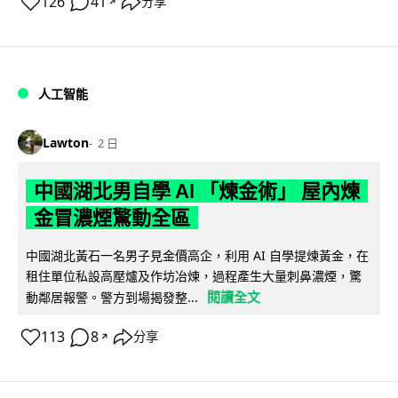
126
41
分享
↗
人工智能
Lawton
2 日
中國湖北男自學 AI 「煉金術」 屋內煉
金冒濃煙驚動全區
中國湖北黃石一名男子見金價高企，利用 AI 自學提煉黃金，在
租住單位私設高壓爐及作坊冶煉，過程產生大量刺鼻濃煙，驚
閱讀全文
動鄰居報警。警方到場揭發整...
113
8
分享
↗