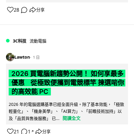
28
分享
3C科技
流動電腦
Lawton
1 日
2026 買電腦新趨勢公開！ 如何享最多
優惠 從極致便攜到電競標竿 揀選啱你
的高效能 PC
2026 年的電腦選購基準已經全面升級。除了基本效能，「極致
輕量化」、「機身美學」、「AI算力」、「前瞻技術加持」以
閱讀全文
及「品質與售後服務」 已...
21
1
分享
↗