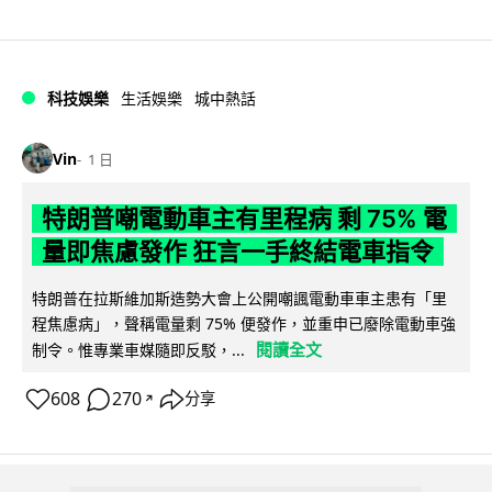
科技娛樂
生活娛樂
城中熱話
Vin
1 日
特朗普嘲電動車主有里程病 剩 75% 電
量即焦慮發作 狂言一手終結電車指令
特朗普在拉斯維加斯造勢大會上公開嘲諷電動車車主患有「里
程焦慮病」，聲稱電量剩 75% 便發作，並重申已廢除電動車強
閱讀全文
制令。惟專業車媒隨即反駁，...
608
270
分享
↗