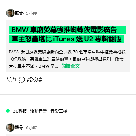
藍骨
5 小時
BMW 車廂熒幕強推蜘蛛俠電影廣告
車主怒轟堪比 iTunes 送 U2 專輯翻版
BMW 近日透過無線更新向全球逾 70 個市場車輛中控熒幕推送
《蜘蛛俠：英雄重生》宣傳動畫，啟動車輛即彈出通知，觸發
閱讀全文
大批車主不滿。BMW 早...
1
分享
3C科技
流動音樂
音樂耳機
藍骨
6 小時