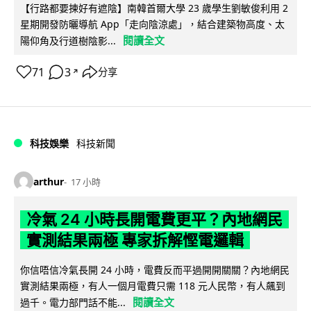
【行路都要揀好有遮陰】南韓首爾大學 23 歲學生劉敏俊利用 2
星期開發防曬導航 App「走向陰涼處」，結合建築物高度、太
閱讀全文
陽仰角及行道樹陰影...
71
3
分享
↗
科技娛樂
科技新聞
arthur
17 小時
冷氣 24 小時長開電費更平？內地網民
實測結果兩極 專家拆解慳電邏輯
你信唔信冷氣長開 24 小時，電費反而平過開開關關？內地網民
實測結果兩極，有人一個月電費只需 118 元人民幣，有人飆到
閱讀全文
過千。電力部門話不能...