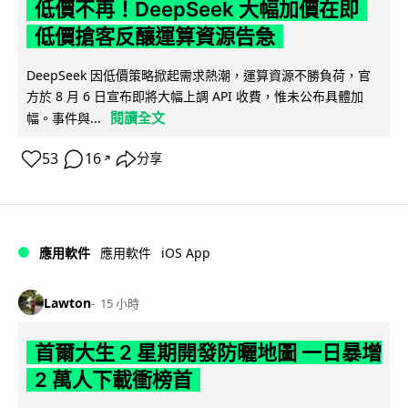
低價不再！DeepSeek 大幅加價在即
低價搶客反釀運算資源告急
DeepSeek 因低價策略掀起需求熱潮，運算資源不勝負荷，官
方於 8 月 6 日宣布即將大幅上調 API 收費，惟未公布具體加
閱讀全文
幅。事件與...
53
16
分享
↗
iOS App
應用軟件
應用軟件
Lawton
15 小時
首爾大生 2 星期開發防曬地圖 一日暴增
2 萬人下載衝榜首