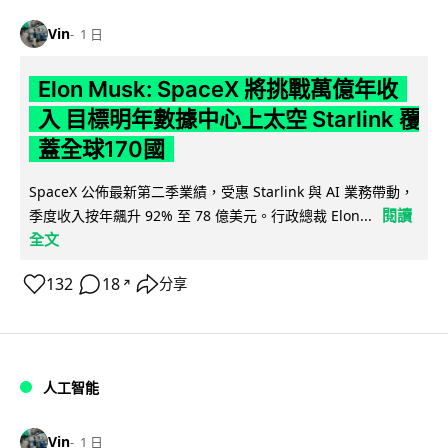
Vin
1 日
Elon Musk: SpaceX 將挑戰萬億年收
入 目標明年數據中心上太空 Starlink 覆
蓋全球170國
SpaceX 公佈最新第二季業績，受惠 Starlink 與 AI 業務帶動，
閱讀
季度收入按年飆升 92% 至 78 億美元。行政總裁 Elon...
全文
132
18
分享
↗
人工智能
Vin
1 日