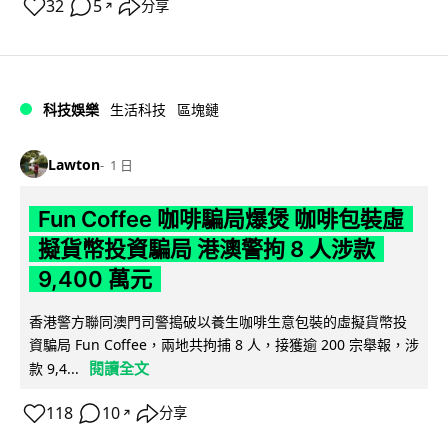
32
5
分享
↗
科技娛樂
生活科技
區塊鏈
Lawton
1 日
Fun Coffee 咖啡騙局爆煲 咖啡包裝虛
擬貨幣投資騙局 港澳警拘 8 人涉款
9,400 萬元
香港警方聯同澳門司警搗破以養生咖啡生意包裝的虛擬貨幣投
資騙局 Fun Coffee，兩地共拘捕 8 人，接獲逾 200 宗舉報，涉
閱讀全文
款 9,4...
118
10
分享
↗