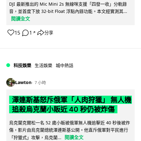
DJI 最新推出的 Mic Mini 2s 無線咪支援「四發一收」分軌錄
音，並首度下放 32-bit Float 浮點內錄功能。本文經實測其...
閱讀全文
15
1
分享
↗
科技娛樂
生活娛樂
城中熱話
Lawton
7 小時
澤連斯基怒斥俄軍「人肉狩獵」 無人機
追殺烏克蘭小販近 40 秒仍被炸傷
烏克蘭克爾松一名 52 歲小販被俄軍無人機追擊近 40 秒後被炸
傷，影片由烏克蘭總統澤連斯基公開。他直斥俄軍對平民進行
閱讀全文
「狩獵式」攻擊，烏克蘭...