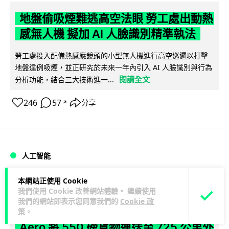
地盤偷吸煙難逃高空法眼 勞工處出動熱
感無人機 擬加 AI 人臉識別精準執法
勞工處投入配備熱感應鏡頭的小型無人機進行高空巡邏以打擊
地盤違例吸煙，並正研究於未來一年內引入 AI 人臉識別與行為
閱讀全文
分析功能，結合三大技術進一...
246
57
分享
↗
人工智能
本網站正使用 Cookie
Lawton
1 日
我們使用 Cookie 改善網站體驗。 繼續使用
我們的網站即表示您同意我們的
Cookie 政
貨運火箭 沖繩飛台灣僅需 15 分鐘 Hop
策
。
Aero 將 550 磅貨物運送至 725 公里外