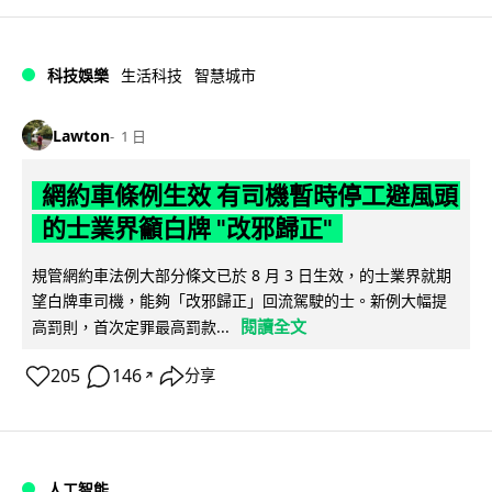
科技娛樂
生活科技
智慧城市
Lawton
1 日
網約車條例生效 有司機暫時停工避風頭
的士業界籲白牌 "改邪歸正"
規管網約車法例大部分條文已於 8 月 3 日生效，的士業界就期
望白牌車司機，能夠「改邪歸正」回流駕駛的士。新例大幅提
閱讀全文
高罰則，首次定罪最高罰款...
205
146
分享
↗
人工智能