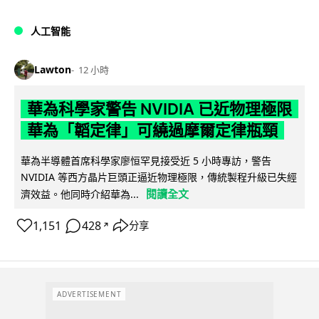
人工智能
Lawton
12 小時
華為科學家警告 NVIDIA 已近物理極限
華為「韜定律」可繞過摩爾定律瓶頸
華為半導體首席科學家廖恒罕見接受近 5 小時專訪，警告
NVIDIA 等西方晶片巨頭正逼近物理極限，傳統製程升級已失經
閱讀全文
濟效益。他同時介紹華為...
1,151
428
分享
↗
ADVERTISEMENT