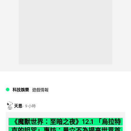
科技娛樂
遊戲情報
天恩
9 小時
《魔獸世界：至暗之夜》12.1 「烏拉特
克的詛咒」專訪：巢穴不為提高世界首