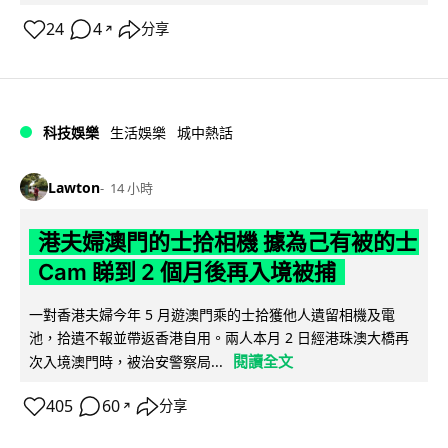
24
4
分享
↗
科技娛樂
生活娛樂
城中熱話
Lawton
14 小時
港夫婦澳門的士拾相機 據為己有被的士
Cam 睇到 2 個月後再入境被捕
一對香港夫婦今年 5 月遊澳門乘的士拾獲他人遺留相機及電
池，拾遺不報並帶返香港自用。兩人本月 2 日經港珠澳大橋再
閱讀全文
次入境澳門時，被治安警察局...
405
60
分享
↗