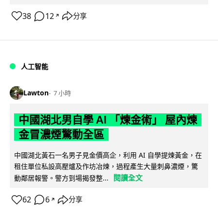
38
12
分享
↗
人工智能
Lawton
7 小時
中國湖北男自學 AI 「煉金術」 屋內煉
金冒濃煙驚動全區
中國湖北黃石一名男子見金價高企，利用 AI 自學提煉黃金，在
租住單位私設高壓爐及作坊冶煉，過程產生大量刺鼻濃煙，驚
閱讀全文
動鄰居報警。警方到場揭發整...
62
6
分享
↗