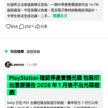
社福界立法會議員陳文宜指，一間中學書單價錢按年加 14.7%
遠超通漲，令家長難以負擔。而且電子教材啟動碼這項設計，
閱讀全文
令學生無法完成功課，二手...
654
250
分享
↗
科技娛樂
遊戲情報
Lawton
13 小時
PlayStation 確認停產實體光碟 包裝印
出重要通告 2028 年 1 月後不出光碟遊
戲
Sony 已在 PS5 主機包裝加貼提示貼紙，重申官方 7 月已公布