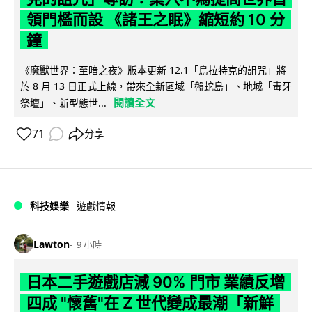
領門檻而設 《諸王之眠》縮短約 10 分
鐘
《魔獸世界：至暗之夜》版本更新 12.1「烏拉特克的詛咒」將
於 8 月 13 日正式上線，帶來全新區域「盤蛇島」、地城「毒牙
閱讀全文
祭壇」、新型態世...
71
分享
科技娛樂
遊戲情報
Lawton
9 小時
日本二手遊戲店減 90% 門市 業績反增
四成 "懷舊"在 Z 世代變成最潮「新鮮