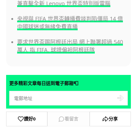
兼直擊全新 Lenovo 世界盃特別版電腦
央視與 FIFA 世界盃轉播費談判陷僵局 14 億
中國球迷或無緣免費直播
要求世界盃踢阿根廷出局 網上聯署超過 540
萬人 指 FIFA, 球證偏袒阿根廷隊
📮
更多精彩文章每日送到電子郵箱
讚好
0
看留言
分享