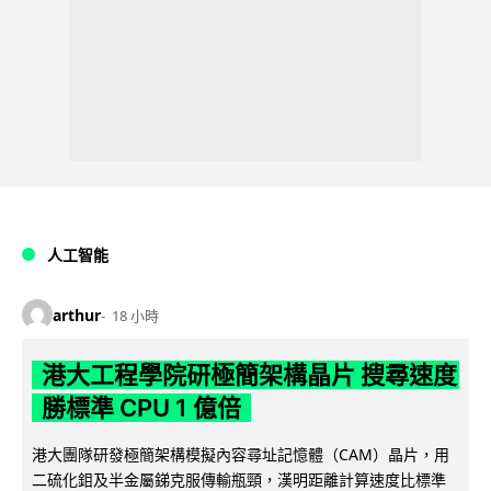
人工智能
arthur
18 小時
港大工程學院研極簡架構晶片 搜尋速度
勝標準 CPU 1 億倍
港大團隊研發極簡架構模擬內容尋址記憶體（CAM）晶片，用
二硫化鉬及半金屬銻克服傳輸瓶頸，漢明距離計算速度比標準