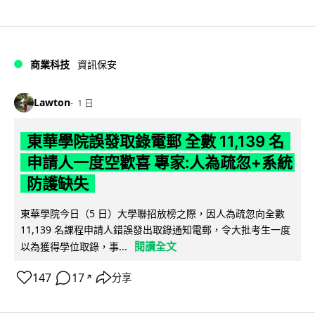
商業科技
資訊保安
Lawton
1 日
東華學院誤發取錄電郵 全數 11,139 名
申請人一度空歡喜 專家:人為疏忽+系統
防護缺失
東華學院今日（5 日）大學聯招放榜之際，因人為疏忽向全數
11,139 名課程申請人錯誤發出取錄通知電郵，令大批考生一度
閱讀全文
以為獲得學位取錄，事...
147
17
分享
↗