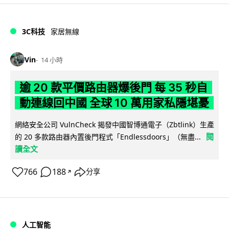
3C科技
家居無線
Vin
14 小時
逾 20 款平價路由器爆後門 每 35 秒自
動連線回中國 全球 10 萬用家私隱堪憂
網絡安全公司 VulnCheck 揭發中國智博通電子（Zbtlink）生產
閱
的 20 多款路由器內置後門程式「Endlessdoors」（無盡...
讀全文
766
188
分享
↗
人工智能