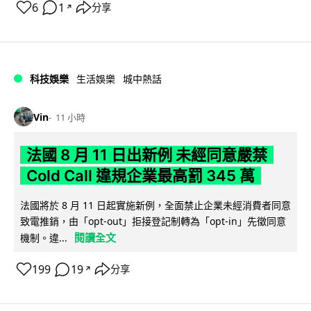
6
1
分享
↗
科技娛樂
生活娛樂
城中熱話
Vin
11 小時
法國 8 月 11 日出新例 未經同意嚴禁
Cold Call 違規企業最高罰 345 萬
法國將於 8 月 11 日起實施新例，全面禁止企業未經消費者同意
致電推銷，由「opt-out」拒接登記制轉為「opt-in」先徵同意
閱讀全文
機制。違...
199
19
分享
↗