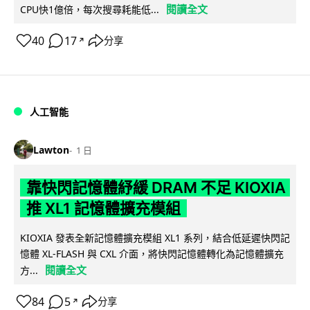
閱讀全文
CPU快1億倍，每次搜尋耗能低...
40
17
分享
↗
人工智能
Lawton
1 日
靠快閃記憶體紓緩 DRAM 不足 KIOXIA
推 XL1 記憶體擴充模組
KIOXIA 發表全新記憶體擴充模組 XL1 系列，結合低延遲快閃記
憶體 XL-FLASH 與 CXL 介面，將快閃記憶體轉化為記憶體擴充
閱讀全文
方...
84
5
分享
↗