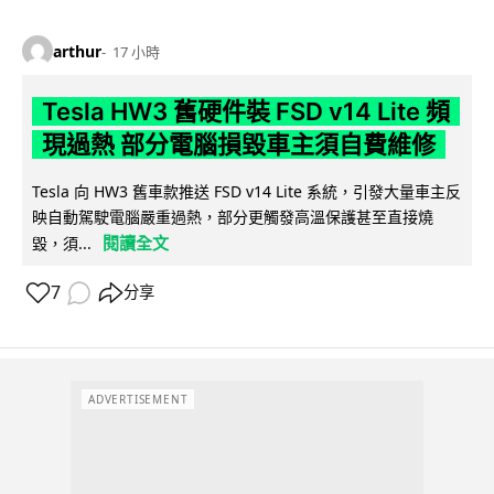
arthur
17 小時
Tesla HW3 舊硬件裝 FSD v14 Lite 頻
現過熱 部分電腦損毀車主須自費維修
Tesla 向 HW3 舊車款推送 FSD v14 Lite 系統，引發大量車主反
映自動駕駛電腦嚴重過熱，部分更觸發高溫保護甚至直接燒
閱讀全文
毀，須...
7
分享
ADVERTISEMENT