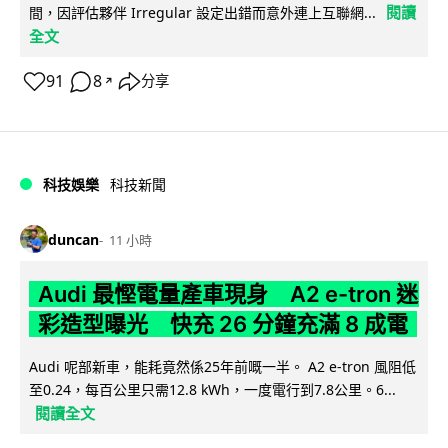
閱讀
間，因評估夥伴 Irregular 設定出錯而意外連上互聯網...
全文
91
8
分享
↗
科技娛樂
科技新聞
duncan
11 小時
Audi 最慳電量產車現身 A2 e-tron 迷
彩造型曝光 快充 26 分鐘充滿 8 成電
Audi 呢部新車，能耗竟然係25年前嘅一半。 A2 e-tron 風阻低
至0.24，每百公里只需12.8 kWh，一度電行到7.8公里。6...
閱讀全文