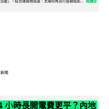
陰涼處」，結合建築物高度、太陽仰角及行道樹陰影...
閱讀全
技新聞
24 小時長開電費更平？內地