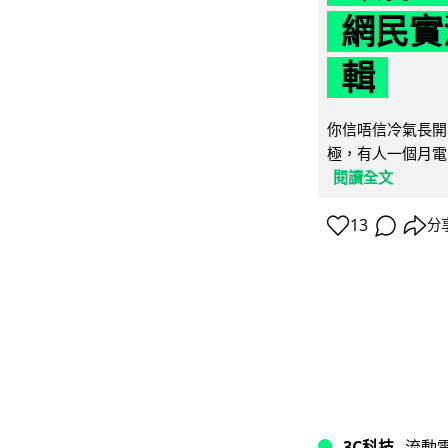
網民實
輯
你信唔信冷氣長開
極，有人一個月電費
閱讀全文
13
分
3C科技
流動