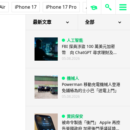
Air
iPhone 17
iPhone 17 Pro
AirPods Pro 3
Ap
最新文章
全部
人工智能
FBI 探員涉盜 100 萬美元加密
幣 向 ChatGPT 尋求理財及...
05.08.2026
機械人
Powerman 移動充電機械人登港
免鋪樁為的士小巴「送電上門」
05.08.2026
資訊保安
被命令製造「後門」 Apple 再控
告英國政府 加密後門爭議延燒...