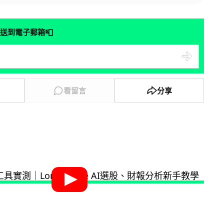
📮
送到電子郵箱
看留言
分享