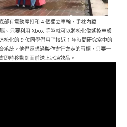
底部有電動摩打和 4 個獨立車輪，手枕內藏
 Pi 電腦。只要利用 Xbox 手掣就可以將梳化像遙控車般
梳化的 9 位同學們用了接近 1 年時間研究當中的
合系統。他們還想過製作會行會走的雪櫃，只要一
會即時移動到面前送上冰凍飲品。