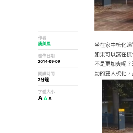
作者
唐美鳳
坐在家中梳化睇
如果可以窩在梳
發佈日期
2014-09-09
不是更加爽呢？
動的雙人梳化，
閱讀時間
2分鐘
字體大小
A
A
A