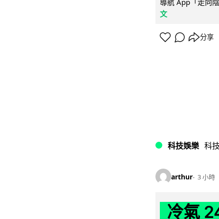
導航 App「走向
文
分享
科技娛樂
科
arthur
3 小時
冷氣 