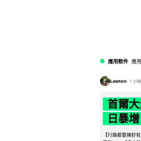
應用軟件
應
Lawton
1 小時
首爾大
日暴增
【行路都要揀好有遮