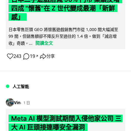
四成 "懷舊"在 Z 世代變成最潮「新鮮
感」
日本零售巨頭 GEO 將懷舊遊戲銷售門市從 1,000 間大幅減至
99 間，但銷售額卻不降反升至過往的 1.4 倍。做到「減店增
閱讀全文
收」奇蹟，...
243
19
分享
↗
人工智能
Vin
1 日
Meta AI 模型測試期間入侵他家公司 三
大 AI 巨頭接連曝安全漏洞