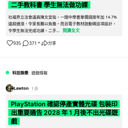
二手教科書 學生無法做功課
社福界立法會議員陳文宜指，一間中學書單價錢按年加 14.7%
遠超通漲，令家長難以負擔。而且電子教材啟動碼這項設計，
閱讀全文
令學生無法完成功課，二手...
935
371
分享
↗
科技娛樂
遊戲情報
Lawton
1 日
PlayStation 確認停產實體光碟 包裝印
出重要通告 2028 年 1 月後不出光碟遊
戲