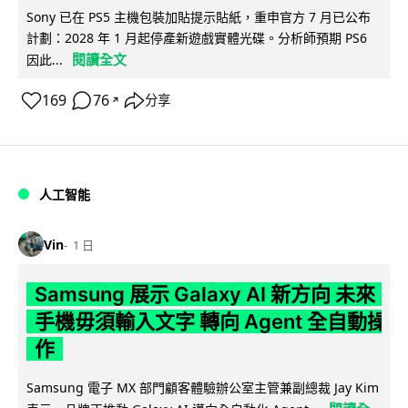
Sony 已在 PS5 主機包裝加貼提示貼紙，重申官方 7 月已公布
計劃：2028 年 1 月起停產新遊戲實體光碟。分析師預期 PS6
閱讀全文
因此...
169
76
分享
↗
人工智能
Vin
1 日
Samsung 展示 Galaxy AI 新方向 未來
手機毋須輸入文字 轉向 Agent 全自動操
作
Samsung 電子 MX 部門顧客體驗辦公室主管兼副總裁 Jay Kim