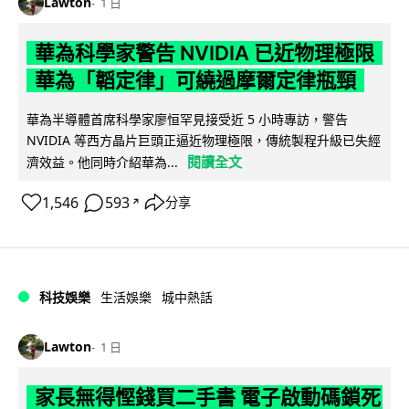
Lawton
1 日
華為科學家警告 NVIDIA 已近物理極限
華為「韜定律」可繞過摩爾定律瓶頸
華為半導體首席科學家廖恒罕見接受近 5 小時專訪，警告
NVIDIA 等西方晶片巨頭正逼近物理極限，傳統製程升級已失經
閱讀全文
濟效益。他同時介紹華為...
1,546
593
分享
↗
科技娛樂
生活娛樂
城中熱話
Lawton
1 日
家長無得慳錢買二手書 電子啟動碼鎖死