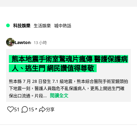
科技娛樂
生活娛樂
城中熱話
Lawton
13 小時
熊本地震手術室驚魂片瘋傳 醫護保護病
人、逃生門 網民讚值得尊敬
熊本縣 7 月 28 日發生 7.1 級地震，熊本綜合醫院手術室鏡頭拍
下地震一刻，醫護人員臨危不亂保護病人，更馬上開逃生門確
閱讀全文
保出口流通。片段...
51
15
分享
↗