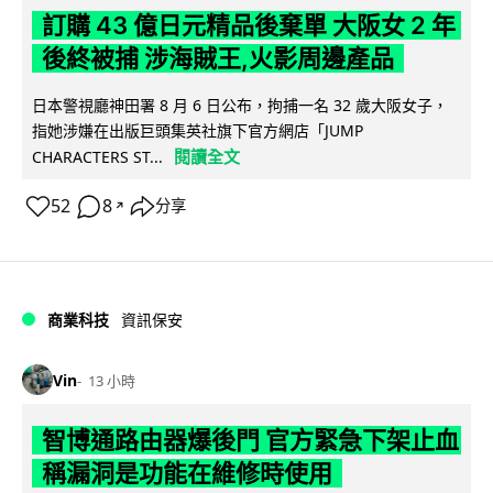
訂購 43 億日元精品後棄單 大阪女 2 年
後終被捕 涉海賊王,火影周邊產品
日本警視廳神田署 8 月 6 日公布，拘捕一名 32 歲大阪女子，
指她涉嫌在出版巨頭集英社旗下官方網店「JUMP
閱讀全文
CHARACTERS ST...
52
8
分享
↗
商業科技
資訊保安
Vin
13 小時
智博通路由器爆後門 官方緊急下架止血
稱漏洞是功能在維修時使用