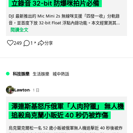
立錄音 32-bit 防爆咪拍片必備
DJI 最新推出的 Mic Mini 2s 無線咪支援「四發一收」分軌錄
音，並首度下放 32-bit Float 浮點內錄功能。本文經實測其...
閱讀全文
249
1
分享
↗
科技娛樂
生活娛樂
城中熱話
Lawton
1 日
澤連斯基怒斥俄軍「人肉狩獵」 無人機
追殺烏克蘭小販近 40 秒仍被炸傷
烏克蘭克爾松一名 52 歲小販被俄軍無人機追擊近 40 秒後被炸