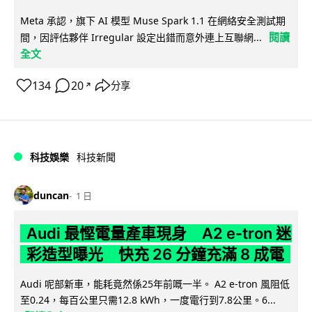
Meta 承認，旗下 AI 模型 Muse Spark 1.1 在網絡安全測試期
閱讀
間，因評估夥伴 Irregular 設定出錯而意外連上互聯網...
全文
134
20
分享
↗
科技娛樂
科技新聞
duncan
1 日
Audi 最慳電量產車現身 A2 e-tron 迷
彩造型曝光 快充 26 分鐘充滿 8 成電
Audi 呢部新車，能耗竟然係25年前嘅一半。 A2 e-tron 風阻低
至0.24，每百公里只需12.8 kWh，一度電行到7.8公里。6...