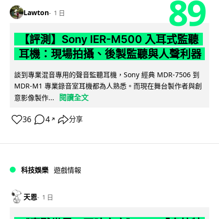
89
Lawton
1 日
【評測】Sony IER-M500 入耳式監聽
耳機：現場拍攝、後製監聽與人聲利器
談到專業混音專用的聲音監聽耳機，Sony 經典 MDR-7506 到
MDR-M1 專業錄音室耳機都為人熟悉。而現在舞台製作者與創
閱讀全文
意影像製作...
36
4
分享
↗
科技娛樂
遊戲情報
天恩
1 日