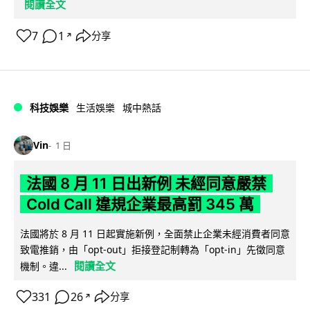
閱讀全文
7
1
分享
↗
科技娛樂
生活娛樂
城中熱話
Vin
1 日
法國 8 月 11 日出新例 未經同意嚴禁
Cold Call 違規企業最高罰 345 萬
法國將於 8 月 11 日起實施新例，全面禁止企業未經消費者同意
致電推銷，由「opt-out」拒接登記制轉為「opt-in」先徵同意
閱讀全文
機制。違...
331
26
分享
↗