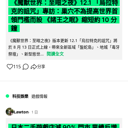
《魔獸世界：至暗之夜》12.1 「烏拉特
克的詛咒」專訪：巢穴不為提高世界首
領門檻而設 《諸王之眠》縮短約 10 分
鐘
《魔獸世界：至暗之夜》版本更新 12.1「烏拉特克的詛咒」將
於 8 月 13 日正式上線，帶來全新區域「盤蛇島」、地城「毒牙
閱讀全文
祭壇」、新型態世...
115
分享
科技娛樂
遊戲情報
Lawton
1 日
日本二手遊戲店減 90% 門市 業績反增