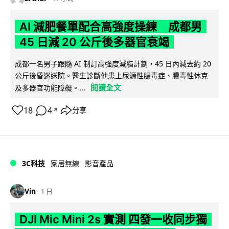
AI 減肥餐單配合高強度操練 成都男
45 日減 20 公斤後多器官衰竭
成都一名男子跟隨 AI 制訂高強度減脂計劃，45 日內減去約 20
公斤後昏迷送院。醫生診斷他患上尿源性膿毒症、膿毒性休克
閱讀全文
及多器官功能障礙。...
18
4
分享
↗
3C科技
家居無線
影音產品
Vin
1 日
DJI Mic Mini 2s 實測 四發一收同步獨