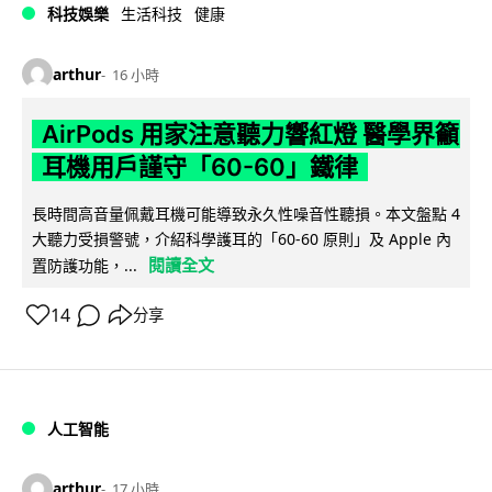
科技娛樂
生活科技
健康
arthur
16 小時
AirPods 用家注意聽力響紅燈 醫學界籲
耳機用戶謹守「60-60」鐵律
長時間高音量佩戴耳機可能導致永久性噪音性聽損。本文盤點 4
大聽力受損警號，介紹科學護耳的「60-60 原則」及 Apple 內
閱讀全文
置防護功能，...
14
分享
人工智能
arthur
17 小時