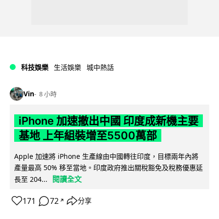
科技娛樂
生活娛樂
城中熱話
Vin
8 小時
iPhone 加速撤出中國 印度成新機主要
基地 上年組裝增至5500萬部
Apple 加速將 iPhone 生產線由中國轉往印度，目標兩年內將
產量最高 50% 移至當地。印度政府推出關稅豁免及稅務優惠延
閱讀全文
長至 204...
171
72
分享
↗