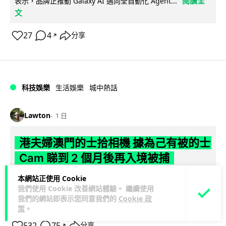
閱讀全
表示，品牌正推動 Galaxy AI 邁向全自動化 Agent...
文
27
4
分享
↗
科技娛樂
生活娛樂
城中熱話
Lawton
1 日
港夫婦澳門的士拾相機 據為己有被的士
Cam 睇到 2 個月後再入境被捕
本網站正使用 Cookie
一對香港夫婦今年 5 月遊澳門乘的士拾獲他人遺留相機及電
我們使用 Cookie 改善網站體驗。 繼續使用
池，拾遺不報並帶返香港自用。兩人本月 2 日經港珠澳大橋再
我們的網站即表示您同意我們的
Cookie 政
閱讀全文
次入境澳門時，被治安警察局...
策
。
532
75
分享
↗