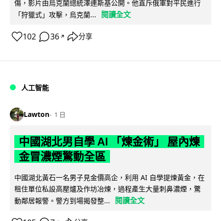
傷，影片由烏克蘭總統澤連斯基公開。他直斥俄軍對平民進行
閱讀全文
「狩獵式」攻擊，烏克蘭...
102
36
分享
↗
人工智能
Lawton
1 日
中國湖北男自學 AI 「煉金術」 屋內煉
金冒濃煙驚動全區
中國湖北黃石一名男子見金價高企，利用 AI 自學提煉黃金，在
租住單位私設高壓爐及作坊冶煉，過程產生大量刺鼻濃煙，驚
閱讀全文
動鄰居報警。警方到場揭發整...