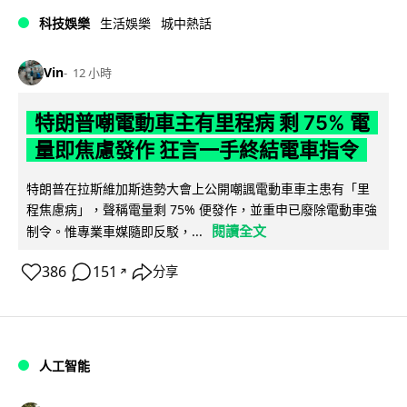
科技娛樂
生活娛樂
城中熱話
Vin
12 小時
特朗普嘲電動車主有里程病 剩 75% 電
量即焦慮發作 狂言一手終結電車指令
特朗普在拉斯維加斯造勢大會上公開嘲諷電動車車主患有「里
程焦慮病」，聲稱電量剩 75% 便發作，並重申已廢除電動車強
閱讀全文
制令。惟專業車媒隨即反駁，...
386
151
分享
↗
人工智能