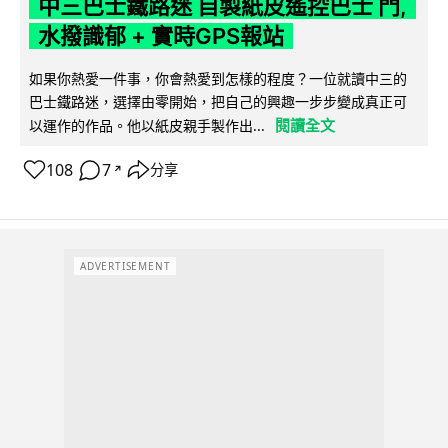
中三巴士鐵路迷 自製紙皮遙控巴士 門,
水撥識郁 + 實時GPS報站
如果你熱愛一件事，你會熱愛到怎樣的程度？一位就讀中三的
巴士鐵路迷，選擇由零開始，把自己的興趣一步步變成真正可
閱讀全文
以運作的作品。他以紙皮親手製作出...
108
7
分享
↗
ADVERTISEMENT