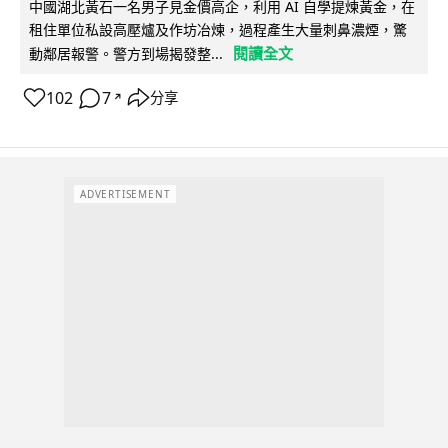
中國湖北黃石一名男子見金價高企，利用 AI 自學提煉黃金，在
租住單位私設高壓爐及作坊冶煉，過程產生大量刺鼻濃煙，驚
閱讀全文
動鄰居報警。警方到場揭發整...
102
7
分享
↗
ADVERTISEMENT