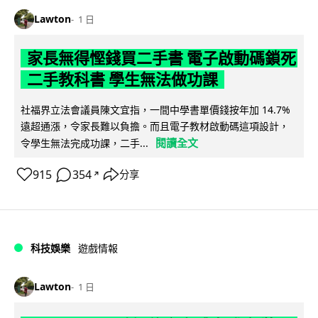
Lawton
1 日
家長無得慳錢買二手書 電子啟動碼鎖死
二手教科書 學生無法做功課
社福界立法會議員陳文宜指，一間中學書單價錢按年加 14.7%
遠超通漲，令家長難以負擔。而且電子教材啟動碼這項設計，
閱讀全文
令學生無法完成功課，二手...
915
354
分享
↗
科技娛樂
遊戲情報
Lawton
1 日