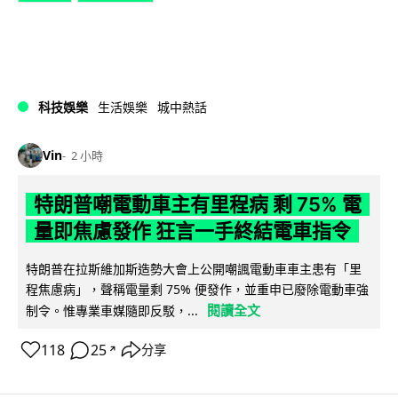
科技娛樂
生活娛樂
城中熱話
Vin
2 小時
特朗普嘲電動車主有里程病 剩 75% 電
量即焦慮發作 狂言一手終結電車指令
特朗普在拉斯維加斯造勢大會上公開嘲諷電動車車主患有「里
程焦慮病」，聲稱電量剩 75% 便發作，並重申已廢除電動車強
閱讀全文
制令。惟專業車媒隨即反駁，...
118
25
分享
↗