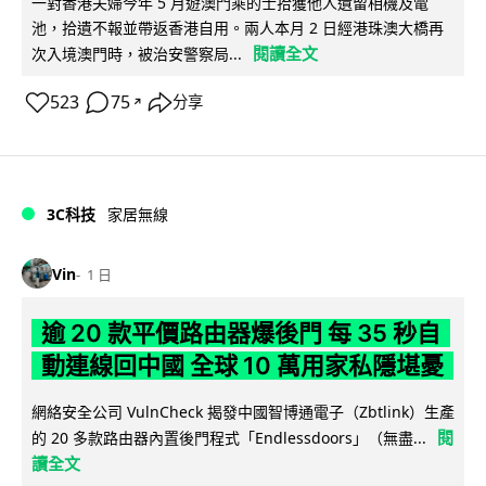
一對香港夫婦今年 5 月遊澳門乘的士拾獲他人遺留相機及電
池，拾遺不報並帶返香港自用。兩人本月 2 日經港珠澳大橋再
閱讀全文
次入境澳門時，被治安警察局...
523
75
分享
↗
3C科技
家居無線
Vin
1 日
逾 20 款平價路由器爆後門 每 35 秒自
動連線回中國 全球 10 萬用家私隱堪憂
網絡安全公司 VulnCheck 揭發中國智博通電子（Zbtlink）生產
閱
的 20 多款路由器內置後門程式「Endlessdoors」（無盡...
讀全文