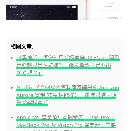
相關文章:
《黑神話：悟空》更新檔案達 93.5GB 開發
商強調只是性能提升 網友驚訝「是要出
DLC 嗎？」
Netflix 整合關聯式資料庫基礎設施 Amazon
Aurora 實現 75% 性能提升 串流媒體巨頭
數據架構革新
Apple M5 產品預計本週發表 iPad Pro、
MacBook Pro 及 Vision Pro 齊更新 主要