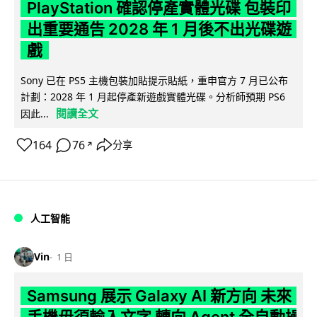
PlayStation 確認停產實體光碟 包裝印
出重要通告 2028 年 1 月後不出光碟遊
戲
Sony 已在 PS5 主機包裝加貼提示貼紙，重申官方 7 月已公布
計劃：2028 年 1 月起停產新遊戲實體光碟。分析師預期 PS6
閱讀全文
因此...
164
76
分享
↗
人工智能
Vin
1 日
Samsung 展示 Galaxy AI 新方向 未來
手機毋須輸入文字 轉向 Agent 全自動操