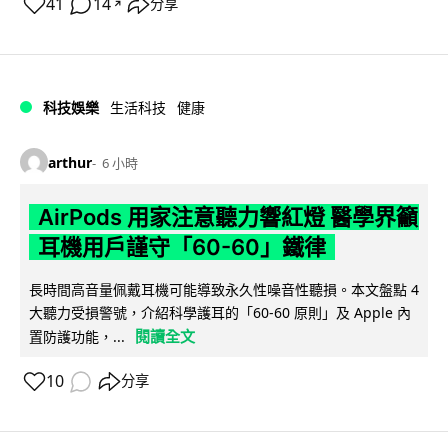
41
14
分享
↗
科技娛樂
生活科技
健康
arthur
6 小時
AirPods 用家注意聽力響紅燈 醫學界籲
耳機用戶謹守「60-60」鐵律
長時間高音量佩戴耳機可能導致永久性噪音性聽損。本文盤點 4
大聽力受損警號，介紹科學護耳的「60-60 原則」及 Apple 內
閱讀全文
置防護功能，...
10
分享