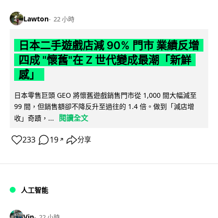
Lawton
22 小時
日本二手遊戲店減 90% 門市 業績反增
四成 "懷舊"在 Z 世代變成最潮「新鮮
感」
日本零售巨頭 GEO 將懷舊遊戲銷售門市從 1,000 間大幅減至
99 間，但銷售額卻不降反升至過往的 1.4 倍。做到「減店增
閱讀全文
收」奇蹟，...
233
19
分享
↗
人工智能
Vin
22 小時