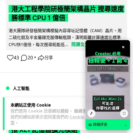
港大工程學院研極簡架構晶片 搜尋速度
勝標準 CPU 1 億倍
港大團隊研發極簡架構模擬內容尋址記憶體（CAM）晶片，用
二硫化鉬及半金屬銻克服傳輸瓶頸，漢明距離計算速度比標準
閱讀全文
CPU快1億倍，每次搜尋耗能低...
×
43
20
分享
↗
人工智能
Lawton
1 日
本網站正使用 Cookie
我們使用 Cookie 改善網站體驗。 繼續使用
🎵
⛶
我們的網站即表示您同意我們的
Cookie 政
靠快閃記憶體紓緩 DRAM 不足 KIOXIA
策
。
📖 詳細評測
→
推 XL1 記憶體擴充模組