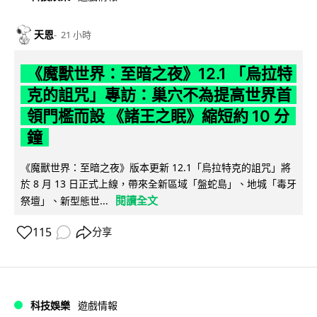
天恩
21 小時
《魔獸世界：至暗之夜》12.1 「烏拉特
克的詛咒」專訪：巢穴不為提高世界首
領門檻而設 《諸王之眠》縮短約 10 分
鐘
《魔獸世界：至暗之夜》版本更新 12.1「烏拉特克的詛咒」將
於 8 月 13 日正式上線，帶來全新區域「盤蛇島」、地城「毒牙
閱讀全文
祭壇」、新型態世...
115
分享
科技娛樂
遊戲情報