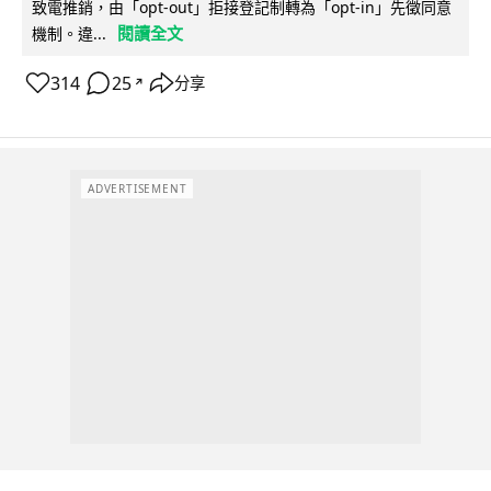
致電推銷，由「opt-out」拒接登記制轉為「opt-in」先徵同意
閱讀全文
機制。違...
314
25
分享
↗
ADVERTISEMENT