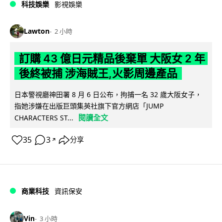
科技娛樂
影視娛樂
Lawton
2 小時
訂購 43 億日元精品後棄單 大阪女 2 年
後終被捕 涉海賊王,火影周邊產品
日本警視廳神田署 8 月 6 日公布，拘捕一名 32 歲大阪女子，
指她涉嫌在出版巨頭集英社旗下官方網店「JUMP
閱讀全文
CHARACTERS ST...
35
3
分享
↗
商業科技
資訊保安
Vin
3 小時