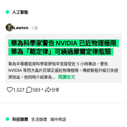
人工智能
Lawton
1 日
華為科學家警告 NVIDIA 已近物理極限
華為「韜定律」可繞過摩爾定律瓶頸
華為半導體首席科學家廖恒罕見接受近 5 小時專訪，警告
NVIDIA 等西方晶片巨頭正逼近物理極限，傳統製程升級已失經
閱讀全文
濟效益。他同時介紹華為...
1,527
583
分享
↗
科技娛樂
生活娛樂
城中熱話