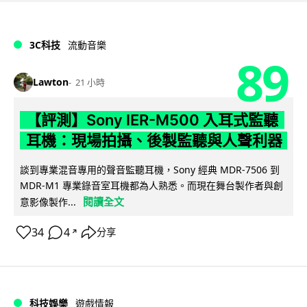
3C科技
流動音樂
89
Lawton
21 小時
【評測】Sony IER-M500 入耳式監聽
耳機：現場拍攝、後製監聽與人聲利器
談到專業混音專用的聲音監聽耳機，Sony 經典 MDR-7506 到
MDR-M1 專業錄音室耳機都為人熟悉。而現在舞台製作者與創
閱讀全文
意影像製作...
34
4
分享
↗
科技娛樂
遊戲情報