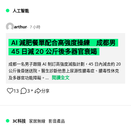
人工智能
arthur
7 小時
AI 減肥餐單配合高強度操練 成都男
45 日減 20 公斤後多器官衰竭
成都一名男子跟隨 AI 制訂高強度減脂計劃，45 日內減去約 20
公斤後昏迷送院。醫生診斷他患上尿源性膿毒症、膿毒性休克
閱讀全文
及多器官功能障礙。...
13
3
分享
↗
3C科技
家居無線
影音產品