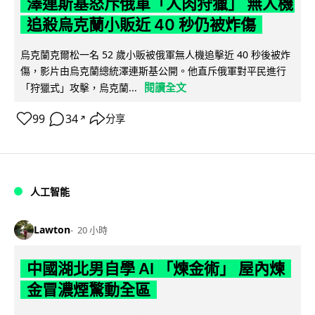
澤連斯基怒斥俄軍「人肉狩獵」 無人機
追殺烏克蘭小販近 40 秒仍被炸傷
烏克蘭克爾松一名 52 歲小販被俄軍無人機追擊近 40 秒後被炸
傷，影片由烏克蘭總統澤連斯基公開。他直斥俄軍對平民進行
閱讀全文
「狩獵式」攻擊，烏克蘭...
99
34
分享
↗
人工智能
Lawton
20 小時
中國湖北男自學 AI 「煉金術」 屋內煉
金冒濃煙驚動全區