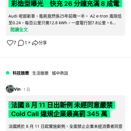
彩造型曝光 快充 26 分鐘充滿 8 成電
Audi 呢部新車，能耗竟然係25年前嘅一半。 A2 e-tron 風阻低
至0.24，每百公里只需12.8 kWh，一度電行到7.8公里。6...
閱讀全文
7
1
分享
↗
科技娛樂
生活娛樂
城中熱話
Vin
1 日
法國 8 月 11 日出新例 未經同意嚴禁
Cold Call 違規企業最高罰 345 萬
法國將於 8 月 11 日起實施新例，全面禁止企業未經消費者同意