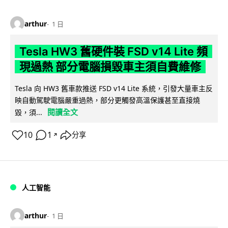
arthur
1 日
Tesla HW3 舊硬件裝 FSD v14 Lite 頻
現過熱 部分電腦損毀車主須自費維修
Tesla 向 HW3 舊車款推送 FSD v14 Lite 系統，引發大量車主反
映自動駕駛電腦嚴重過熱，部分更觸發高溫保護甚至直接燒
閱讀全文
毀，須...
10
1
分享
↗
人工智能
arthur
1 日