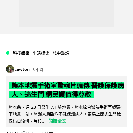
科技娛樂
生活娛樂
城中熱話
Lawton
3 小時
熊本地震手術室驚魂片瘋傳 醫護保護病
人、逃生門 網民讚值得尊敬
熊本縣 7 月 28 日發生 7.1 級地震，熊本綜合醫院手術室鏡頭拍
下地震一刻，醫護人員臨危不亂保護病人，更馬上開逃生門確
閱讀全文
保出口流通。片段...