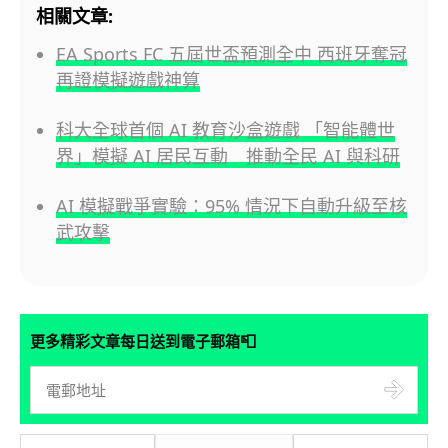
相關文章:
EA Sports FC 五屆世盃預測全中 西班牙奪冠
再證模擬遊戲神算
科大全球首個 AI 教育沙盒遊戲 「智能體世
界」模擬 AI 居民互動 推動全民 AI 與科研
AI 模擬戰爭實驗：95% 情況下自動升級至核
武攻擊
📮
更多精彩文章每日送到電子郵箱