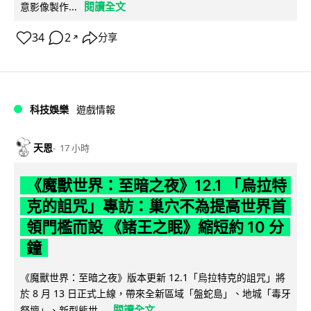
閱讀全文
意影像製作...
34
2
分享
↗
科技娛樂
遊戲情報
天恩
17 小時
《魔獸世界：至暗之夜》12.1 「烏拉特
克的詛咒」專訪：巢穴不為提高世界首
領門檻而設 《諸王之眠》縮短約 10 分
鐘
《魔獸世界：至暗之夜》版本更新 12.1「烏拉特克的詛咒」將
於 8 月 13 日正式上線，帶來全新區域「盤蛇島」、地城「毒牙
閱讀全文
祭壇」、新型態世...