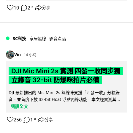
10
2
分享
↗
3C科技
家居無線
影音產品
Vin
14 小時
DJI Mic Mini 2s 實測 四發一收同步獨
立錄音 32-bit 防爆咪拍片必備
DJI 最新推出的 Mic Mini 2s 無線咪支援「四發一收」分軌錄
音，並首度下放 32-bit Float 浮點內錄功能。本文經實測其...
閱讀全文
256
1
分享
↗