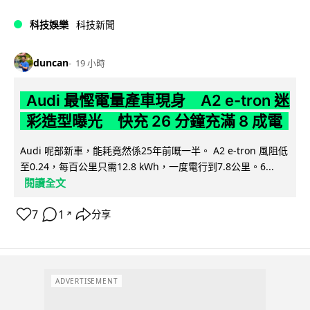
科技娛樂
科技新聞
duncan
19 小時
Audi 最慳電量產車現身 A2 e-tron 迷
彩造型曝光 快充 26 分鐘充滿 8 成電
Audi 呢部新車，能耗竟然係25年前嘅一半。 A2 e-tron 風阻低
至0.24，每百公里只需12.8 kWh，一度電行到7.8公里。6...
閱讀全文
7
1
分享
↗
ADVERTISEMENT