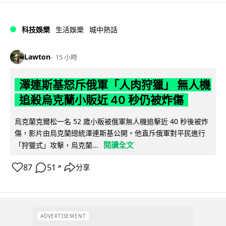
科技娛樂
生活娛樂
城中熱話
Lawton
15 小時
澤連斯基怒斥俄軍「人肉狩獵」 無人機
追殺烏克蘭小販近 40 秒仍被炸傷
烏克蘭克爾松一名 52 歲小販被俄軍無人機追擊近 40 秒後被炸
傷，影片由烏克蘭總統澤連斯基公開。他直斥俄軍對平民進行
閱讀全文
「狩獵式」攻擊，烏克蘭...
87
51
分享
↗
ADVERTISEMENT