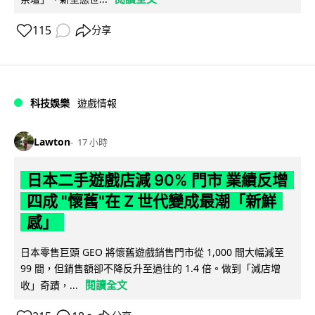
115
分享
科技娛樂
遊戲情報
Lawton
17 小時
日本二手遊戲店減 90% 門市 業績反增
四成 "懷舊"在 Z 世代變成最潮「新鮮
感」
日本零售巨頭 GEO 將懷舊遊戲銷售門市從 1,000 間大幅減至
99 間，但銷售額卻不降反升至過往的 1.4 倍。做到「減店增
閱讀全文
收」奇蹟，...