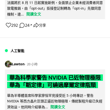
法國將於 8 月 11 日起實施新例，全面禁止企業未經消費者同意
致電推銷，由「opt-out」拒接登記制轉為「opt-in」先徵同意
閱讀全文
機制。違...
292
24
分享
↗
人工智能
Lawton
20 小時
華為科學家警告 NVIDIA 已近物理極限
華為「韜定律」可繞過摩爾定律瓶頸
華為半導體首席科學家廖恒罕見接受近 5 小時專訪，警告
NVIDIA 等西方晶片巨頭正逼近物理極限，傳統製程升級已失經
閱讀全文
濟效益。他同時介紹華為...