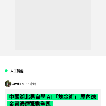
人工智能
Lawton
15 小時
中國湖北男自學 AI 「煉金術」 屋內煉
金冒濃煙驚動全區