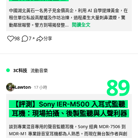
中國湖北黃石一名男子見金價高企，利用 AI 自學提煉黃金，在
租住單位私設高壓爐及作坊冶煉，過程產生大量刺鼻濃煙，驚
閱讀全文
動鄰居報警。警方到場揭發整...
98
7
分享
↗
3C科技
流動音樂
89
Lawton
17 小時
【評測】Sony IER-M500 入耳式監聽
耳機：現場拍攝、後製監聽與人聲利器
談到專業混音專用的聲音監聽耳機，Sony 經典 MDR-7506 到
MDR-M1 專業錄音室耳機都為人熟悉。而現在舞台製作者與創