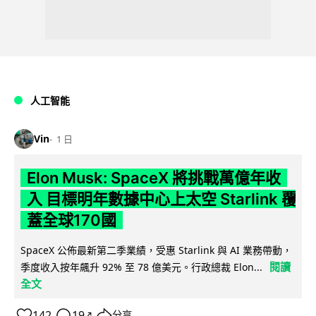
人工智能
Vin
1 日
Elon Musk: SpaceX 將挑戰萬億年收
入 目標明年數據中心上太空 Starlink 覆
蓋全球170國
SpaceX 公佈最新第二季業績，受惠 Starlink 與 AI 業務帶動，
閱讀
季度收入按年飆升 92% 至 78 億美元。行政總裁 Elon...
全文
142
19
分享
↗