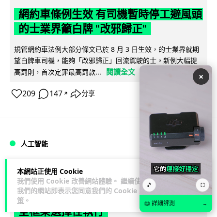
網約車條例生效 有司機暫時停工避風頭
的士業界籲白牌 "改邪歸正"
規管網約車法例大部分條文已於 8 月 3 日生效，的士業界就期
望白牌車司機，能夠「改邪歸正」回流駕駛的士。新例大幅提
閱讀全文
高罰則，首次定罪最高罰款...
×
209
147
分享
↗
人工智能
Lawton
1 日
本網站正使用 Cookie
我們使用 Cookie 改善網站體驗。 繼續使用
🎵
⛶
我們的網站即表示您同意我們的
Cookie 政
白宮拒測中國開放 AI 模型 業界質疑安
策
。
📖 詳細評測
→
全框架選擇性執行