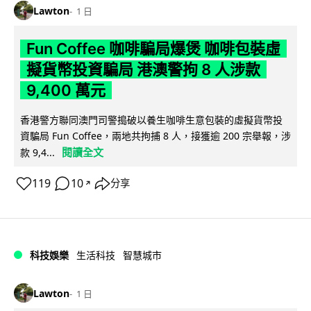
Lawton
1 日
Fun Coffee 咖啡騙局爆煲 咖啡包裝虛
擬貨幣投資騙局 港澳警拘 8 人涉款
9,400 萬元
香港警方聯同澳門司警搗破以養生咖啡生意包裝的虛擬貨幣投
資騙局 Fun Coffee，兩地共拘捕 8 人，接獲逾 200 宗舉報，涉
閱讀全文
款 9,4...
119
10
分享
↗
科技娛樂
生活科技
智慧城市
Lawton
1 日