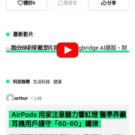
讚好
0
看留言
分享
最新影片
科技娛樂
生活科技
健康
arthur
1 小時
AirPods 用家注意聽力響紅燈 醫學界籲
耳機用戶謹守「60-60」鐵律