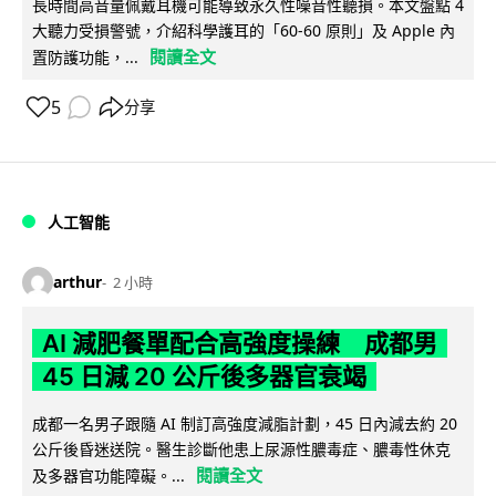
長時間高音量佩戴耳機可能導致永久性噪音性聽損。本文盤點 4
大聽力受損警號，介紹科學護耳的「60-60 原則」及 Apple 內
閱讀全文
置防護功能，...
5
分享
人工智能
arthur
2 小時
AI 減肥餐單配合高強度操練 成都男
45 日減 20 公斤後多器官衰竭
成都一名男子跟隨 AI 制訂高強度減脂計劃，45 日內減去約 20
公斤後昏迷送院。醫生診斷他患上尿源性膿毒症、膿毒性休克
閱讀全文
及多器官功能障礙。...