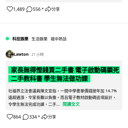
1,489
556
分享
↗
科技娛樂
生活娛樂
城中熱話
Lawton
21 小時
家長無得慳錢買二手書 電子啟動碼鎖死
二手教科書 學生無法做功課
社福界立法會議員陳文宜指，一間中學書單價錢按年加 14.7%
遠超通漲，令家長難以負擔。而且電子教材啟動碼這項設計，
閱讀全文
令學生無法完成功課，二手...
864
334
分享
↗