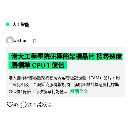
人工智能
arthur
1 日
港大工程學院研極簡架構晶片 搜尋速度
勝標準 CPU 1 億倍
港大團隊研發極簡架構模擬內容尋址記憶體（CAM）晶片，用
二硫化鉬及半金屬銻克服傳輸瓶頸，漢明距離計算速度比標準
閱讀全文
CPU快1億倍，每次搜尋耗能低...
43
20
分享
↗