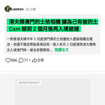
Lawton
22 小時
港夫婦澳門的士拾相機 據為己有被的士
Cam 睇到 2 個月後再入境被捕
一對香港夫婦今年 5 月遊澳門乘的士拾獲他人遺留相機及電
池，拾遺不報並帶返香港自用。兩人本月 2 日經港珠澳大橋再
閱讀全文
次入境澳門時，被治安警察局...
496
71
分享
↗
ADVERTISEMENT