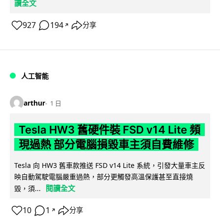
讀全文
927
194
分享
↗
人工智能
arthur
1 日
Tesla HW3 舊硬件裝 FSD v14 Lite 頻
現過熱 部分電腦損毀車主須自費維修
Tesla 向 HW3 舊車款推送 FSD v14 Lite 系統，引發大量車主反
映自動駕駛電腦嚴重過熱，部分更觸發高溫保護甚至直接燒
閱讀全文
毀，須...
10
1
分享
↗