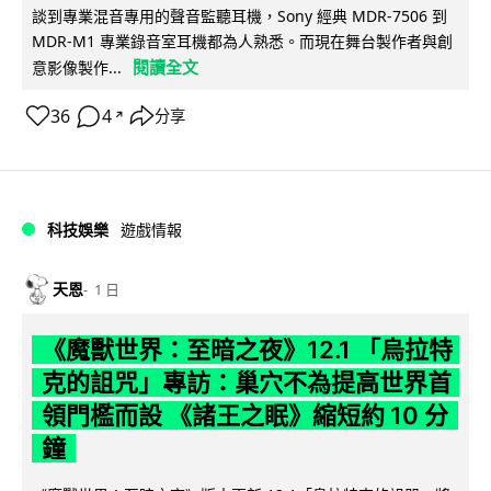
談到專業混音專用的聲音監聽耳機，Sony 經典 MDR-7506 到
MDR-M1 專業錄音室耳機都為人熟悉。而現在舞台製作者與創
閱讀全文
意影像製作...
36
4
分享
↗
科技娛樂
遊戲情報
天恩
1 日
《魔獸世界：至暗之夜》12.1 「烏拉特
克的詛咒」專訪：巢穴不為提高世界首
領門檻而設 《諸王之眠》縮短約 10 分
鐘