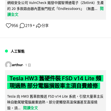
網絡安全公司 VulnCheck 揭發中國智博通電子（Zbtlink）生產
閱
的 20 多款路由器內置後門程式「Endlessdoors」（無盡...
讀全文
956
219
分享
↗
人工智能
arthur
1 日
Tesla HW3 舊硬件裝 FSD v14 Lite 頻
現過熱 部分電腦損毀車主須自費維修
Tesla 向 HW3 舊車款推送 FSD v14 Lite 系統，引發大量車主反
映自動駕駛電腦嚴重過熱，部分更觸發高溫保護甚至直接燒
閱讀全文
毀，須...