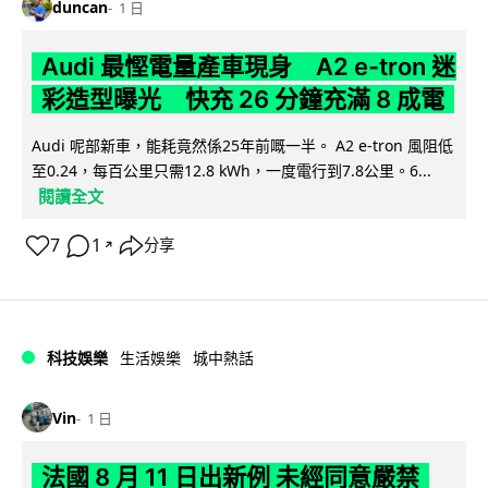
duncan
1 日
Audi 最慳電量產車現身 A2 e-tron 迷
彩造型曝光 快充 26 分鐘充滿 8 成電
Audi 呢部新車，能耗竟然係25年前嘅一半。 A2 e-tron 風阻低
至0.24，每百公里只需12.8 kWh，一度電行到7.8公里。6...
閱讀全文
7
1
分享
↗
科技娛樂
生活娛樂
城中熱話
Vin
1 日
法國 8 月 11 日出新例 未經同意嚴禁