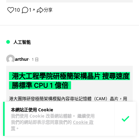
10
1
分享
↗
人工智能
arthur
1 日
港大工程學院研極簡架構晶片 搜尋速度
勝標準 CPU 1 億倍
港大團隊研發極簡架構模擬內容尋址記憶體（CAM）晶片，用
二硫化鉬及半金屬銻克服傳輸瓶頸，漢明距離計算速度比標準
本網站正使用 Cookie
閱讀全文
CPU快1億倍，每次搜尋耗能低...
我們使用 Cookie 改善網站體驗。 繼續使用
我們的網站即表示您同意我們的
Cookie 政
43
20
分享
↗
策
。