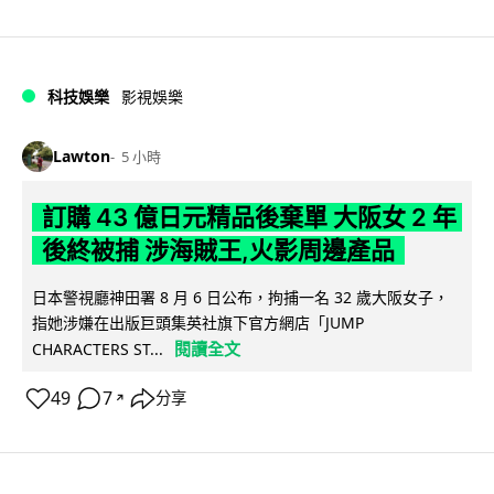
科技娛樂
影視娛樂
Lawton
5 小時
訂購 43 億日元精品後棄單 大阪女 2 年
後終被捕 涉海賊王,火影周邊產品
日本警視廳神田署 8 月 6 日公布，拘捕一名 32 歲大阪女子，
指她涉嫌在出版巨頭集英社旗下官方網店「JUMP
閱讀全文
CHARACTERS ST...
49
7
分享
↗