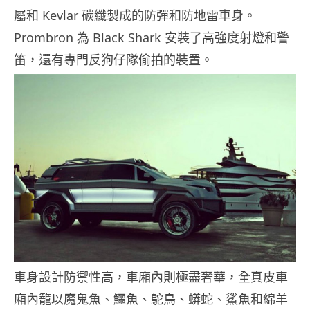
屬和 Kevlar 碳纖製成的防彈和防地雷車身。
Prombron 為 Black Shark 安裝了高強度射燈和警
笛，還有專門反狗仔隊偷拍的裝置。
車身設計防禦性高，車廂內則極盡奢華，全真皮車
廂內籠以魔鬼魚、鱷魚、鴕鳥、蟒蛇、鯊魚和綿羊