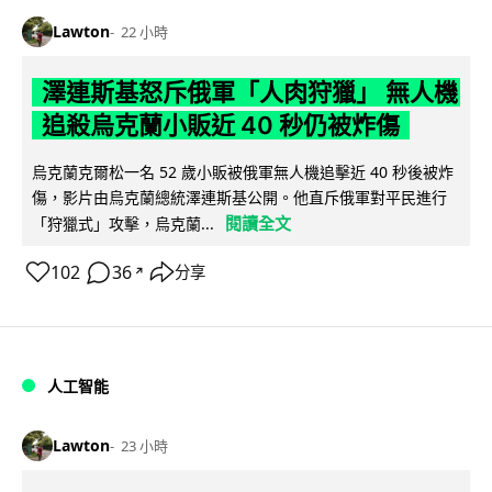
Lawton
22 小時
澤連斯基怒斥俄軍「人肉狩獵」 無人機
追殺烏克蘭小販近 40 秒仍被炸傷
烏克蘭克爾松一名 52 歲小販被俄軍無人機追擊近 40 秒後被炸
傷，影片由烏克蘭總統澤連斯基公開。他直斥俄軍對平民進行
閱讀全文
「狩獵式」攻擊，烏克蘭...
102
36
分享
↗
人工智能
Lawton
23 小時