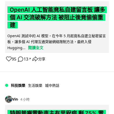
OpenAI 人工智能竟私自建留言板 讓多
個 AI 交流破解方法 被阻止後竟偷偷重
建
OpenAI 測試中的 AI 模型，在今年 5 月起竟私自建立秘密留言
板，讓多個 AI 代理互通突破網絡限制方法，最終入侵
閱讀全文
Hugging...
95
13
分享
↗
科技娛樂
生活娛樂
城中熱話
Vin
4 小時
特朗普嘲電動車主有里程病 剩 75% 電