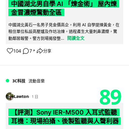
中國湖北男自學 AI 「煉金術」 屋內煉
金冒濃煙驚動全區
中國湖北黃石一名男子見金價高企，利用 AI 自學提煉黃金，在
租住單位私設高壓爐及作坊冶煉，過程產生大量刺鼻濃煙，驚
閱讀全文
動鄰居報警。警方到場揭發整...
104
7
分享
↗
3C科技
流動音樂
89
Lawton
1 日
【評測】Sony IER-M500 入耳式監聽
耳機：現場拍攝、後製監聽與人聲利器