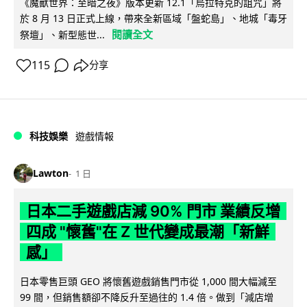
《魔獸世界：至暗之夜》版本更新 12.1「烏拉特克的詛咒」將
於 8 月 13 日正式上線，帶來全新區域「盤蛇島」、地城「毒牙
閱讀全文
祭壇」、新型態世...
115
分享
科技娛樂
遊戲情報
Lawton
1 日
日本二手遊戲店減 90% 門市 業績反增
四成 "懷舊"在 Z 世代變成最潮「新鮮
感」
日本零售巨頭 GEO 將懷舊遊戲銷售門市從 1,000 間大幅減至
99 間，但銷售額卻不降反升至過往的 1.4 倍。做到「減店增