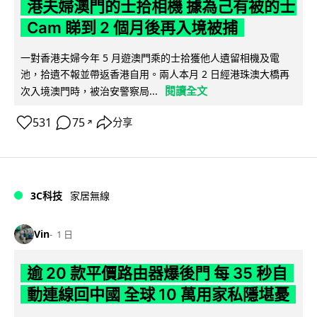
港夫婦澳門的士拾相機 據為己有被的士
Cam 睇到 2 個月後再入境被捕
一對香港夫婦今年 5 月遊澳門乘的士拾獲他人遺留相機及電
池，拾遺不報並帶返香港自用。兩人本月 2 日經港珠澳大橋再
閱讀全文
次入境澳門時，被治安警察局...
531
75
分享
↗
3C科技
家居無線
Vin
1 日
逾 20 款平價路由器爆後門 每 35 秒自
動連線回中國 全球 10 萬用家私隱堪憂