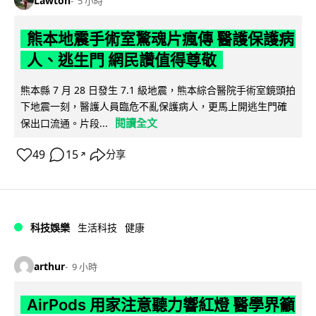
Lawton
5 小時
熊本地震手術室驚魂片瘋傳 醫護保護病
人、逃生門 網民讚值得尊敬
熊本縣 7 月 28 日發生 7.1 級地震，熊本綜合醫院手術室鏡頭拍
下地震一刻，醫護人員臨危不亂保護病人，更馬上開逃生門確
閱讀全文
保出口流通。片段...
49
15
分享
↗
科技娛樂
生活科技
健康
arthur
9 小時
AirPods 用家注意聽力響紅燈 醫學界籲