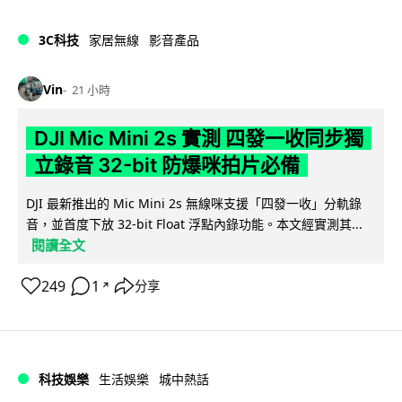
3C科技
家居無線
影音產品
Vin
21 小時
DJI Mic Mini 2s 實測 四發一收同步獨
立錄音 32-bit 防爆咪拍片必備
DJI 最新推出的 Mic Mini 2s 無線咪支援「四發一收」分軌錄
音，並首度下放 32-bit Float 浮點內錄功能。本文經實測其...
閱讀全文
249
1
分享
↗
科技娛樂
生活娛樂
城中熱話