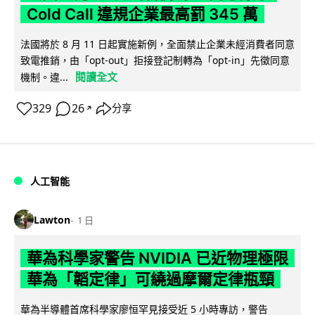
Cold Call 違規企業最高罰 345 萬
法國將於 8 月 11 日起實施新例，全面禁止企業未經消費者同意
致電推銷，由「opt-out」拒接登記制轉為「opt-in」先徵同意
閱讀全文
機制。違...
329
26
分享
↗
人工智能
Lawton
1 日
華為科學家警告 NVIDIA 已近物理極限
華為「韜定律」可繞過摩爾定律瓶頸
華為半導體首席科學家廖恒罕見接受近 5 小時專訪，警告