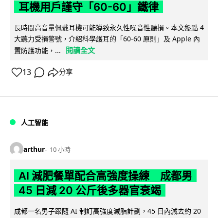
耳機用戶謹守「60-60」鐵律
長時間高音量佩戴耳機可能導致永久性噪音性聽損。本文盤點 4
大聽力受損警號，介紹科學護耳的「60-60 原則」及 Apple 內
閱讀全文
置防護功能，...
13
分享
人工智能
arthur
10 小時
AI 減肥餐單配合高強度操練 成都男
45 日減 20 公斤後多器官衰竭
成都一名男子跟隨 AI 制訂高強度減脂計劃，45 日內減去約 20