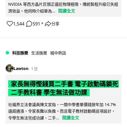
NVIDIA 等西方晶片巨頭正逼近物理極限，傳統製程升級已失經
閱讀全文
濟效益。他同時介紹華為...
1,544
591
分享
↗
科技娛樂
生活娛樂
城中熱話
Lawton
1 日
家長無得慳錢買二手書 電子啟動碼鎖死
二手教科書 學生無法做功課
社福界立法會議員陳文宜指，一間中學書單價錢按年加 14.7%
遠超通漲，令家長難以負擔。而且電子教材啟動碼這項設計，
閱讀全文
令學生無法完成功課，二手...