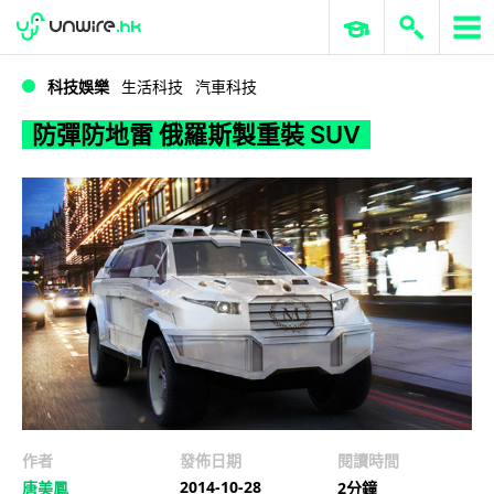
WWDC 2026
GenAI 與雲端科技專區
ERP 與商業 AI
防彈防地雷 俄羅斯製重裝 SUV
科技娛樂
生活科技
汽車科技
防彈防地雷 俄羅斯製重裝 SUV
作者
發佈日期
閱讀時間
2014-10-28
唐美鳳
2分鐘