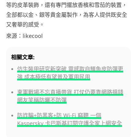
等的皮革裝飾，還有專門擺放香檳和雪茄的裝置，
全部都以金、銀等貴金屬製作，為客人提供既安全
又奢華的感受。
來源：likecool
相關文章:
仿生裝甲研究新突破 靈感取自鱷魚皮防彈更
強 成本極低有望普及軍用民用
柬軍戰場不忘直播帶貨 打仗仍要靠網路搵錢
網友笑稱防曬不防彈
防詐騙+防黑客+防 Wi-Fi 竊聽 一個
Kaspersky 卡巴斯基訂閱守護全家上網安全