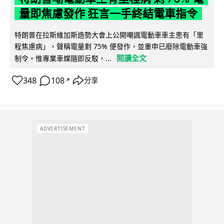
量即焦慮發作 狂言一手終結電車指令
特朗普在拉斯維加斯造勢大會上公開嘲諷電動車車主患有「里
程焦慮病」，聲稱電量剩 75% 便發作，並重申已廢除電動車強
閱讀全文
制令。惟專業車媒隨即反駁，...
348
108
分享
↗
ADVERTISEMENT