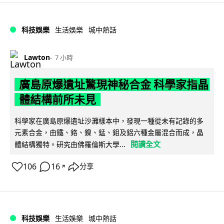
科技娛樂
生活娛樂
城中熱話
Lawton
7 小時
廣島原爆遺址驚現神秘合金 科學家指晶
體結構前所未見
科學家在廣島原爆遺址沙灘樣本中，發現一種從未有記錄的多
元素合金，由鐵、鉻、鎳、錳、鉬及鋁六種金屬混合而成，晶
閱讀全文
體結構獨特。研究由佛羅倫斯大學...
106
16
分享
↗
科技娛樂
生活娛樂
城中熱話