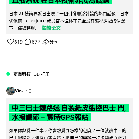
直播系統 在日本技術界成為話題
日本 AI 技術界近日出現了一個引發廣泛討論的熱門話題：日本
偶像前 Juice=Juice 成員宮本佳林在完全沒有編程經驗的情況
閱讀全文
下，僅憑藉與...
619
67
分享
↗
商業科技
3D 打印
Vin
2 日
中三巴士鐵路迷 自製紙皮遙控巴士 門,
水撥識郁 + 實時GPS報站
如果你熱愛一件事，你會熱愛到怎樣的程度？一位就讀中三的
巴士鐵路迷，選擇由零開始，把自己的興趣一步步變成真正可