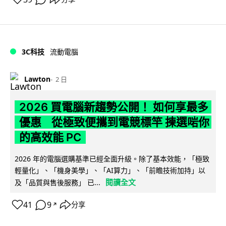
3C科技
流動電腦
Lawton
2 日
2026 買電腦新趨勢公開！ 如何享最多
優惠 從極致便攜到電競標竿 揀選啱你
的高效能 PC
2026 年的電腦選購基準已經全面升級。除了基本效能，「極致
輕量化」、「機身美學」、「AI算力」、「前瞻技術加持」以
閱讀全文
及「品質與售後服務」 已...
41
9
分享
↗