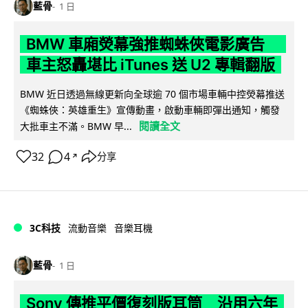
藍骨
1 日
BMW 車廂熒幕強推蜘蛛俠電影廣告
車主怒轟堪比 iTunes 送 U2 專輯翻版
BMW 近日透過無線更新向全球逾 70 個市場車輛中控熒幕推送
《蜘蛛俠：英雄重生》宣傳動畫，啟動車輛即彈出通知，觸發
閱讀全文
大批車主不滿。BMW 早...
32
4
分享
↗
3C科技
流動音樂
音樂耳機
藍骨
1 日
Sony 傳推平價復刻版耳筒 沿用六年