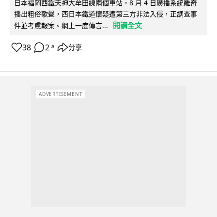
日本福岡西鐵天神大牟田線兩個車站，8 月 4 日廣播系統離奇
播出粗俗歌聲，西日本鐵道懷疑遭第三方非法入侵，正調查事
閱讀全文
件並考慮報案。網上一度傳言...
38
2
分享
↗
ADVERTISEMENT