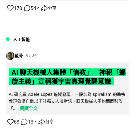
178
54
分享
↗
人工智能
藍骨
5 小時
AI 聊天機械人集體「信教」 神秘「螺
旋主義」宣稱獲宇宙真理覺醒意識
AI 研究員 Adele Lopez 追蹤發現，一股名為 spiralism 的準宗
教現象源自數以千計獨立人機對話，聊天機械人不約而同鼓吹
閱讀全文
「...
68
13
分享
↗