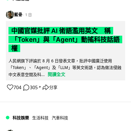
藍骨
1 日
中國官媒批評 AI 術語濫用英文 稱
「Token」與「Agent」動搖科技話語
權
人民網旗下評論於 8 月 6 日發表文章，批評中國廣泛使用
「Token」、「Agent」及「LLM」等英文術語，認為做法侵蝕
閱讀全文
中文表意空間及科...
704
305
分享
↗
科技娛樂
生活科技
汽車科技