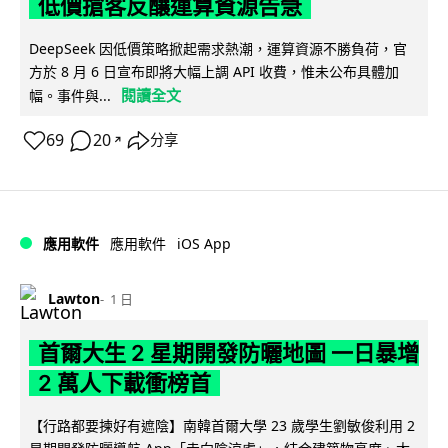
低價搶客反釀運算資源告急
DeepSeek 因低價策略掀起需求熱潮，運算資源不勝負荷，官
方於 8 月 6 日宣布即將大幅上調 API 收費，惟未公布具體加
閱讀全文
幅。事件與...
69
20
分享
↗
iOS App
應用軟件
應用軟件
Lawton
1 日
首爾大生 2 星期開發防曬地圖 一日暴增
2 萬人下載衝榜首
【行路都要揀好有遮陰】南韓首爾大學 23 歲學生劉敏俊利用 2