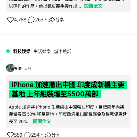
閱讀全文
以運作的作品。他以紙皮親手製作出...
4,788
263
分享
↗
科技娛樂
生活娛樂
城中熱話
Vin
2 日
iPhone 加速撤出中國 印度成新機主要
基地 上年組裝增至5500萬部
Apple 加速將 iPhone 生產線由中國轉往印度，目標兩年內將
產量最高 50% 移至當地。印度政府推出關稅豁免及稅務優惠延
閱讀全文
長至 204...
559
254
分享
↗