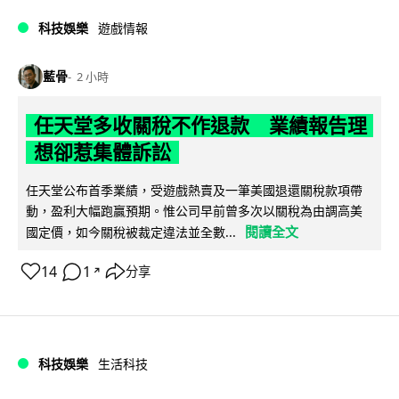
科技娛樂
遊戲情報
藍骨
2 小時
任天堂多收關稅不作退款 業績報告理
想卻惹集體訴訟
任天堂公布首季業績，受遊戲熱賣及一筆美國退還關稅款項帶
動，盈利大幅跑贏預期。惟公司早前曾多次以關稅為由調高美
閱讀全文
國定價，如今關稅被裁定違法並全數...
14
1
分享
↗
科技娛樂
生活科技