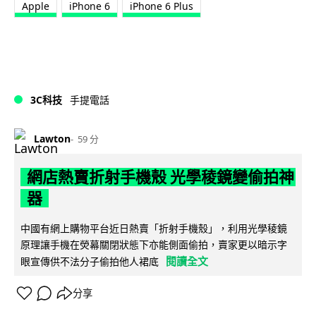
Apple
iPhone 6
iPhone 6 Plus
3C科技
手提電話
Lawton
59 分
網店熱賣折射手機殼 光學稜鏡變偷拍神
器
中國有網上購物平台近日熱賣「折射手機殼」，利用光學稜鏡
原理讓手機在熒幕關閉狀態下亦能側面偷拍，賣家更以暗示字
閱讀全文
眼宣傳供不法分子偷拍他人裙底
分享