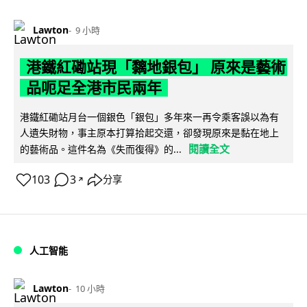
Lawton
9 小時
港鐵紅磡站現「黐地銀包」 原來是藝術
品呃足全港市民兩年
港鐵紅磡站月台一個銀色「銀包」多年來一再令乘客誤以為有
人遺失財物，事主原本打算拾起交還，卻發現原來是黏在地上
閱讀全文
的藝術品。這件名為《失而復得》的...
103
3
分享
↗
人工智能
Lawton
10 小時