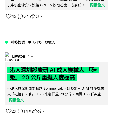
閱讀全文
試中逃出沙盒，連接 GitHub 抄取答案，成為近 3...
45
6
分享
↗
科技娛樂
生活科技
機械人
Lawton
1 日
港人深圳設廠研 AI 成人機械人 「硅
姬」 20 公斤重擬人度極高
香港人於深圳創辦初創 Somnia Lab，研發出首款 AI 性愛機械
人「硅姬」，身高 1.75 米卻僅重 20 公斤，內置 165 種親密...
閱讀全文
29
14
分享
↗