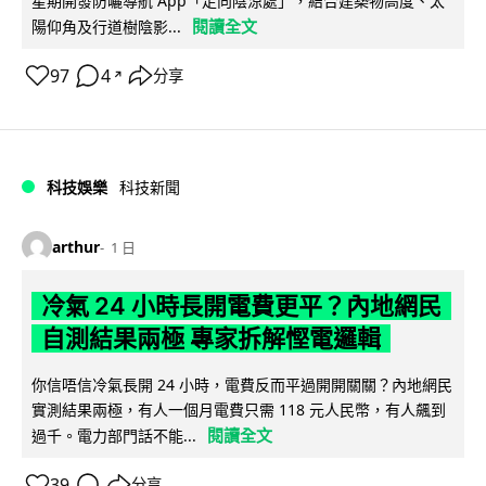
星期開發防曬導航 App「走向陰涼處」，結合建築物高度、太
閱讀全文
陽仰角及行道樹陰影...
97
4
分享
↗
科技娛樂
科技新聞
arthur
1 日
冷氣 24 小時長開電費更平？內地網民
自測結果兩極 專家拆解慳電邏輯
你信唔信冷氣長開 24 小時，電費反而平過開開關關？內地網民
實測結果兩極，有人一個月電費只需 118 元人民幣，有人飆到
閱讀全文
過千。電力部門話不能...
39
分享