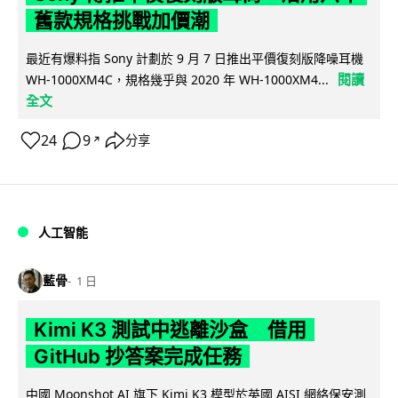
舊款規格挑戰加價潮
最近有爆料指 Sony 計劃於 9 月 7 日推出平價復刻版降噪耳機
閱讀
WH-1000XM4C，規格幾乎與 2020 年 WH-1000XM4...
全文
24
9
分享
↗
人工智能
藍骨
1 日
Kimi K3 測試中逃離沙盒 借用
GitHub 抄答案完成任務
中國 Moonshot AI 旗下 Kimi K3 模型於英國 AISI 網絡保安測