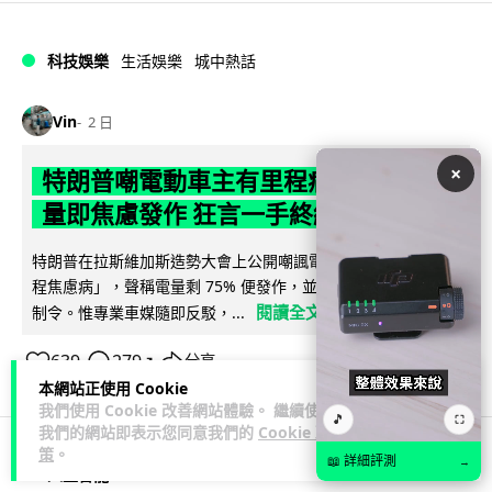
科技娛樂
生活娛樂
城中熱話
Vin
2 日
×
特朗普嘲電動車主有里程病 剩 75% 電
量即焦慮發作 狂言一手終結電車指令
特朗普在拉斯維加斯造勢大會上公開嘲諷電動車車主患有「里
程焦慮病」，聲稱電量剩 75% 便發作，並重申已廢除電動車強
閱讀全文
制令。惟專業車媒隨即反駁，...
639
279
分享
↗
本網站正使用 Cookie
我們使用 Cookie 改善網站體驗。 繼續使用
🎵
⛶
我們的網站即表示您同意我們的
Cookie 政
策
。
📖 詳細評測
→
人工智能