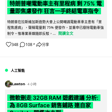
特朗普嘲電動車主有里程病 剩 75% 電
量即焦慮發作 狂言一手終結電車指令
特朗普在拉斯維加斯造勢大會上公開嘲諷電動車車主患有「里
程焦慮病」，聲稱電量剩 75% 便發作，並重申已廢除電動車強
閱讀全文
制令。惟專業車媒隨即反駁，...
348
108
分享
↗
人工智能
Lawton
4 小時
微軟刪走 32GB RAM 遊戲建議 分析:
為 8GB Surface 銷售鋪路 連自家