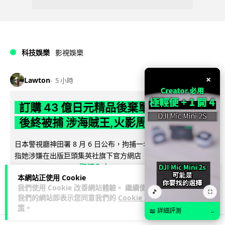
科技娛樂
影視娛樂
×
Lawton
5 小時
訂購 43 億日元精品後棄單 大阪女 2 年
後終被捕 涉海賊王,火影周邊產品
日本警視廳神田署 8 月 6 日公布，拘捕一名 32 歲大阪女子，
指她涉嫌在出版巨頭集英社旗下官方網店「JUMP
閱讀全文
CHARACTERS ST...
本網站正使用 Cookie
我們使用 Cookie 改善網站體驗。 繼續使用
49
7
分享
↗
🎵
⛶
我們的網站即表示您同意我們的
Cookie 政
策
。
📖 詳細評測
→