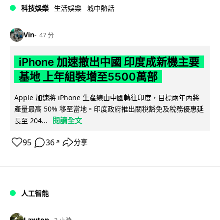
科技娛樂
生活娛樂
城中熱話
Vin
47 分
iPhone 加速撤出中國 印度成新機主要
基地 上年組裝增至5500萬部
Apple 加速將 iPhone 生產線由中國轉往印度，目標兩年內將
產量最高 50% 移至當地。印度政府推出關稅豁免及稅務優惠延
閱讀全文
長至 204...
95
36
分享
↗
人工智能
Lawton