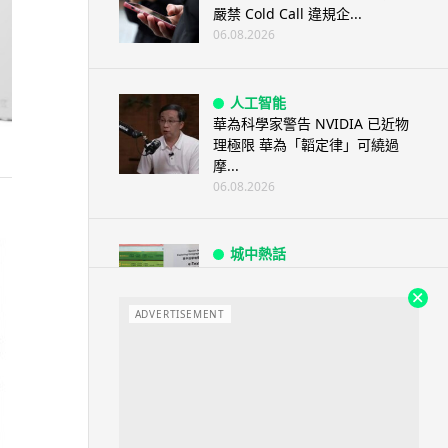
嚴禁 Cold Call 違規企...
06.08.2026
人工智能
華為科學家警告 NVIDIA 已近物
理極限 華為「韜定律」可繞過
摩...
06.08.2026
城中熱話
家長無得慳錢買二手書 電子啟動
碼鎖死二手教科書 學生無法做功
課
ADVERTISEMENT
06.08.2026
遊戲情報
PlayStation 確認停產實體光碟
包裝印出重要通告 2...