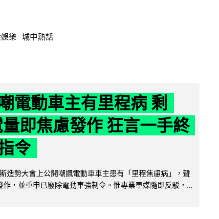
活娛樂
城中熱話
嘲電動車主有里程病 剩
 電量即焦慮發作 狂言一手終
指令
斯造勢大會上公開嘲諷電動車車主患有「里程焦慮病」，聲
便發作，並重申已廢除電動車強制令。惟專業車媒隨即反駁，...