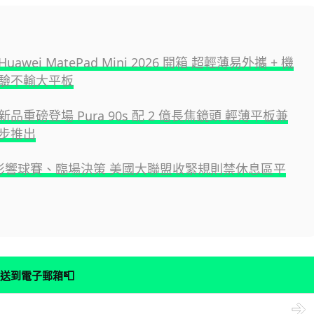
awei MatePad Mini 2026 開箱 超輕薄易外攜 + 機
驗不輸大平板
品重磅登場 Pura 90s 配 2 億長焦鏡頭 輕薄平板兼
步推出
I 影響球賽、臨場決策 美國大聯盟收緊規則禁休息區平
📮
送到電子郵箱