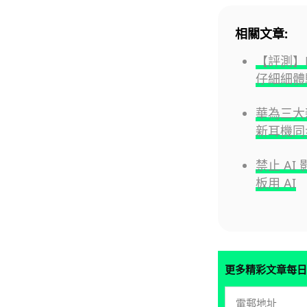
相關文章:
【評測】Hu
仔細細體
華為三大新
新耳機同
禁止 A
板用 AI
更多精彩文章每日