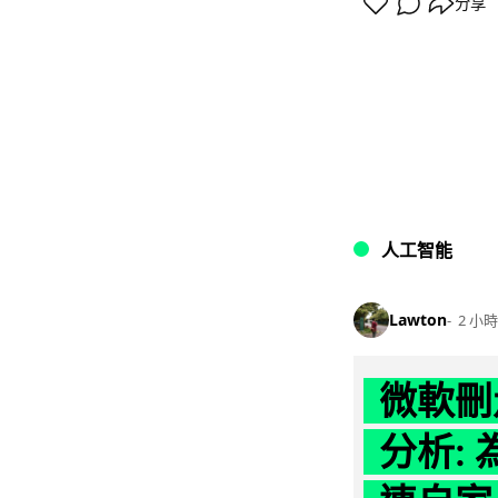
分享
人工智能
Lawton
2 小時
微軟刪走
分析: 