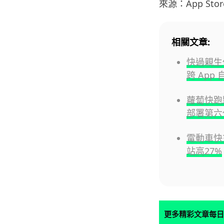
來源：App Stor
相關文章:
快過親生仔P
跨 App
蘿蔔快跑夥
部署第六
電動車快
站高27%
更多精彩文章每日