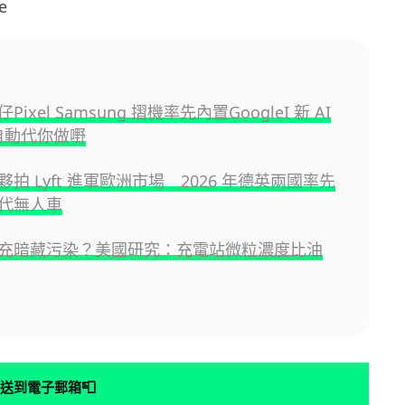
e
ixel Samsung 摺機率先內置GoogleI 新 AI
 自動代你做嘢
拍 Lyft 進軍歐洲市場 2026 年德英兩國率先
代無人車
充暗藏污染？美國研究：充電站微粒濃度比油
📮
送到電子郵箱