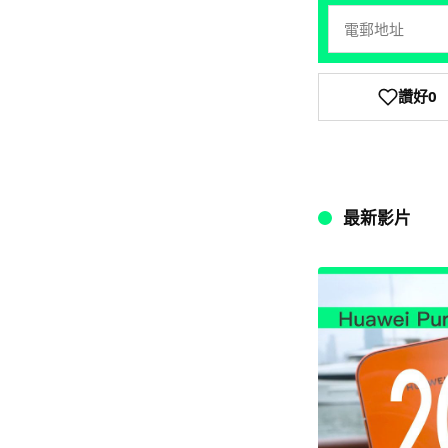
讚好
0
最新影片