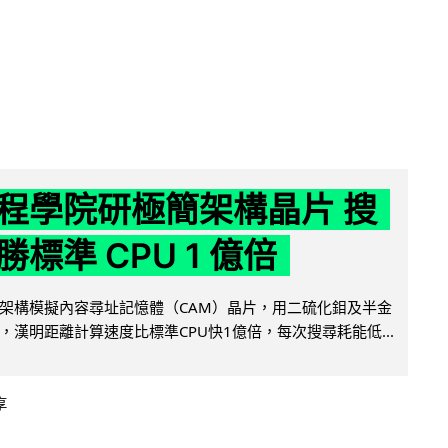
程學院研極簡架構晶片 搜
標準 CPU 1 億倍
架構模擬內容尋址記憶體（CAM）晶片，用二硫化鉬及半金
，漢明距離計算速度比標準CPU快1億倍，每次搜尋耗能低...
享