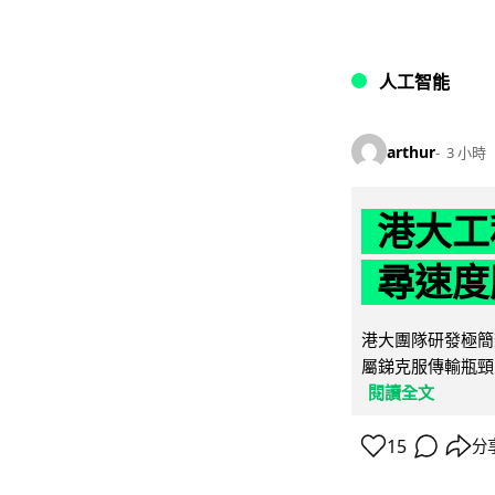
人工智能
arthur
3 小時
港大工
尋速度勝
港大團隊研發極簡
屬銻克服傳輸瓶頸
閱讀全文
15
分