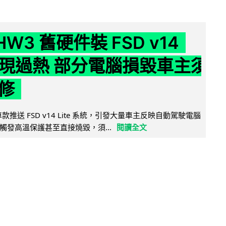
 HW3 舊硬件裝 FSD v14
e 頻現過熱 部分電腦損毀車主須
修
 舊車款推送 FSD v14 Lite 系統，引發大量車主反映自動駕駛電腦
觸發高溫保護甚至直接燒毀，須...
閱讀全文