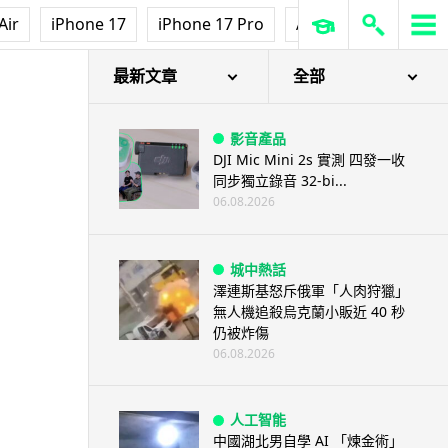
Air
iPhone 17
iPhone 17 Pro
AirPods Pro 3
Ap
最新文章
全部
影音產品
DJI Mic Mini 2s 實測 四發一收
同步獨立錄音 32-bi...
06.08.2026
城中熱話
澤連斯基怒斥俄軍「人肉狩獵」
無人機追殺烏克蘭小販近 40 秒
仍被炸傷
06.08.2026
人工智能
中國湖北男自學 AI 「煉金術」