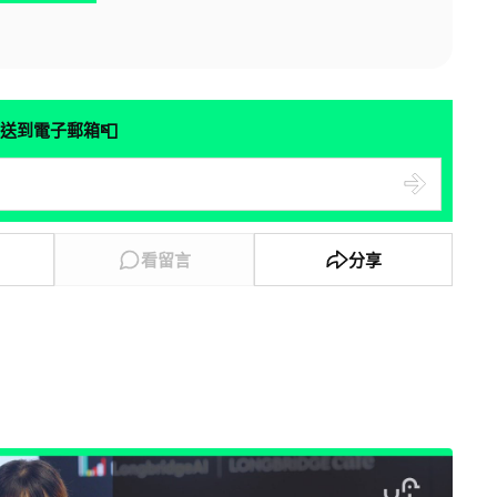
📮
送到電子郵箱
看留言
分享