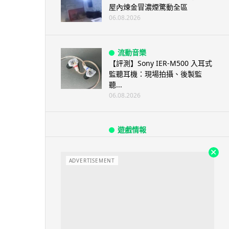
屋內煉金冒濃煙驚動全區
06.08.2026
流動音樂
【評測】Sony IER-M500 入耳式
監聽耳機：現場拍攝、後製監
聽...
06.08.2026
遊戲情報
《魔獸世界：至暗之夜》12.1
「烏拉特克的詛咒」專訪：巢穴
不為提高世...
ADVERTISEMENT
06.08.2026
遊戲情報
日本二手遊戲店減 90% 門市 業
績反增四成 “懷...