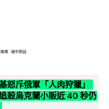
活娛樂
城中熱話
基怒斥俄軍「人肉狩獵」
追殺烏克蘭小販近 40 秒仍