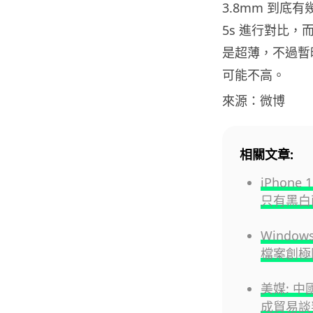
3.8mm 到底有
5s 進行對比，
是超薄，不過暫
可能不高。
來源：微博
相關文章:
iPhone
只有黑白
Windo
檔案創極
美媒: 
成貿易談