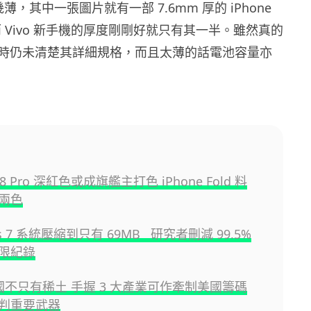
幾薄，其中一張圖片就有一部 7.6mm 厚的 iPhone
而 Vivo 新手機的厚度剛剛好就只有其一半。雖然真的
時仍未清楚其詳細規格，而且太薄的話電池容量亦
 18 Pro 深紅色或成旗艦主打色 iPhone Fold 料
兩色
ws 7 系統壓縮到只有 69MB 研究者刪減 99.5%
限紀錄
中國不只有稀土 手握 3 大產業可作牽制美國籌碼
判重要武器