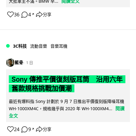
閱讀全文
大批車主不滿。BMW 早...
36
4
分享
↗
3C科技
流動音樂
音樂耳機
藍骨
1 日
Sony 傳推平價復刻版耳筒 沿用六年
舊款規格挑戰加價潮
最近有爆料指 Sony 計劃於 9 月 7 日推出平價復刻版降噪耳機
閱讀
WH-1000XM4C，規格幾乎與 2020 年 WH-1000XM4...
全文
24
9
分享
↗