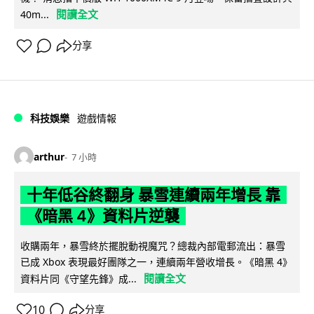
閱讀全文
40m...
分享
科技娛樂
遊戲情報
arthur
7 小時
十年低谷終翻身 暴雪連續兩年增長 靠
《暗黑 4》資料片逆襲
收購兩年，暴雪終於擺脫動視魔咒？總裁內部電郵流出：暴雪
已成 Xbox 表現最好團隊之一，連續兩年營收增長。《暗黑 4》
閱讀全文
資料片同《守望先鋒》成...
10
分享