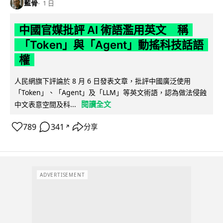
藍骨
1 日
中國官媒批評 AI 術語濫用英文 稱
「Token」與「Agent」動搖科技話語
權
人民網旗下評論於 8 月 6 日發表文章，批評中國廣泛使用
「Token」、「Agent」及「LLM」等英文術語，認為做法侵蝕
閱讀全文
中文表意空間及科...
789
341
分享
↗
ADVERTISEMENT