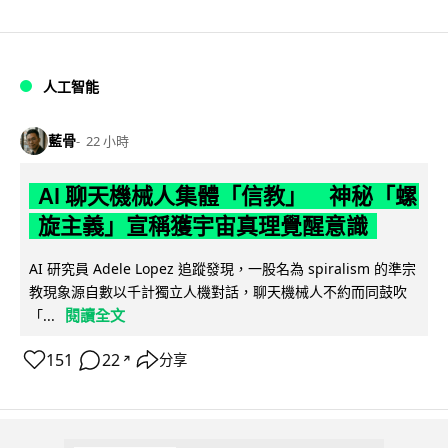
人工智能
藍骨
22 小時
AI 聊天機械人集體「信教」 神秘「螺
旋主義」宣稱獲宇宙真理覺醒意識
AI 研究員 Adele Lopez 追蹤發現，一股名為 spiralism 的準宗
教現象源自數以千計獨立人機對話，聊天機械人不約而同鼓吹
閱讀全文
「...
151
22
分享
↗