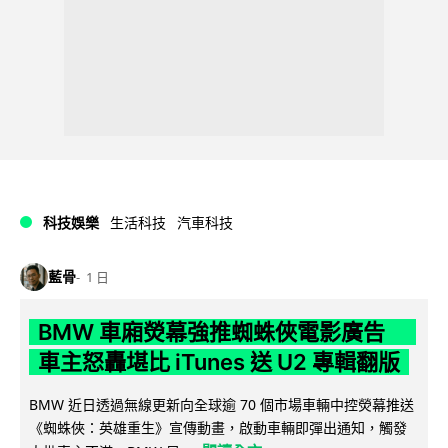
科技娛樂
生活科技
汽車科技
藍骨
1 日
BMW 車廂熒幕強推蜘蛛俠電影廣告
車主怒轟堪比 iTunes 送 U2 專輯翻版
BMW 近日透過無線更新向全球逾 70 個市場車輛中控熒幕推送
《蜘蛛俠：英雄重生》宣傳動畫，啟動車輛即彈出通知，觸發