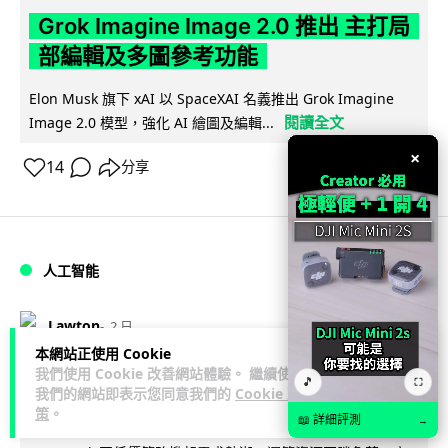
Grok Imagine Image 2.0 推出 主打局
部編輯及多圖參考功能
Elon Musk 旗下 xAI 以 SpaceXAI 名義推出 Grok Imagine
閱讀全文
Image 2.0 模型，強化 AI 繪圖及編輯...
×
14
分享
人工智能
Lawton
2 日
本網站正使用 Cookie
我們使用 Cookie 改善網站體驗。 繼續使用
低價不再！DeepSeek 大幅加價在即
🎵
⛶
我們的網站即表示您同意我們的
Cookie 政
低價搶客反釀運算資源告急
策
。
📖 詳細評測
→