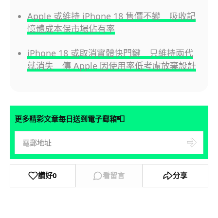
Apple 或維持 iPhone 18 售價不變 吸收記
憶體成本保市場佔有率
iPhone 18 或取消實體快門鍵 只維持兩代
就消失 傳 Apple 因使用率低考慮放棄設計
📮
更多精彩文章每日送到電子郵箱
讚好
0
看留言
分享