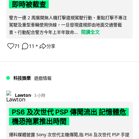
即時被截查
警方一連 2 周展開無人機打擊違規駕駛行動，重點打擊不專注
駕駛及重型車輛使用快線，一旦發現違規即由地面交通警截
閱讀全文
查。行動配合警方今年上半年致命...
71
11
分享
↗
科技娛樂
遊戲情報
Lawton
3 小時
PS6 及次世代 PSP 傳聞流出 記憶體危
機恐拖累推出時間
爆料媒體披露 Sony 次世代主機傳聞,指 PS6 及次世代 PSP 手提