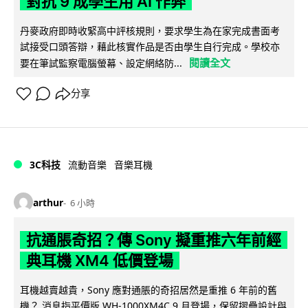
對抗 9 成學生用 AI 作弊
丹麥政府即時收緊高中評核規則，要求學生為在家完成書面考
試接受口頭答辯，藉此核實作品是否由學生自行完成。學校亦
閱讀全文
要在筆試監察電腦螢幕、設定網絡防...
分享
3C科技
流動音樂
音樂耳機
arthur
6 小時
抗通脹奇招？傳 Sony 擬重推六年前經
典耳機 XM4 低價登場
耳機越賣越貴，Sony 應對通脹的奇招居然是重推 6 年前的舊
機？ 消息指平價版 WH-1000XM4C 9 月登場，保留摺疊設計與