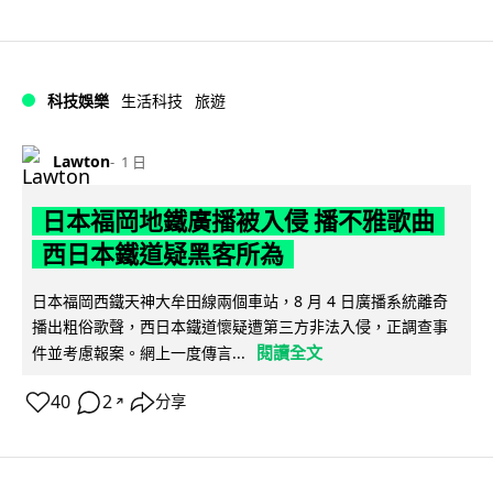
科技娛樂
生活科技
旅遊
Lawton
1 日
日本福岡地鐵廣播被入侵 播不雅歌曲
西日本鐵道疑黑客所為
日本福岡西鐵天神大牟田線兩個車站，8 月 4 日廣播系統離奇
播出粗俗歌聲，西日本鐵道懷疑遭第三方非法入侵，正調查事
閱讀全文
件並考慮報案。網上一度傳言...
40
2
分享
↗