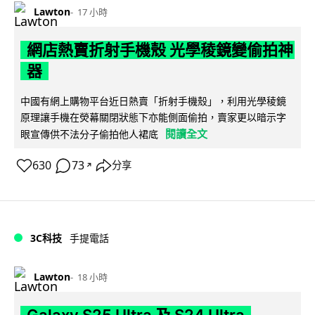
Lawton
17 小時
網店熱賣折射手機殼 光學稜鏡變偷拍神
器
中國有網上購物平台近日熱賣「折射手機殼」，利用光學稜鏡
原理讓手機在熒幕關閉狀態下亦能側面偷拍，賣家更以暗示字
閱讀全文
眼宣傳供不法分子偷拍他人裙底
630
73
分享
↗
3C科技
手提電話
Lawton
18 小時