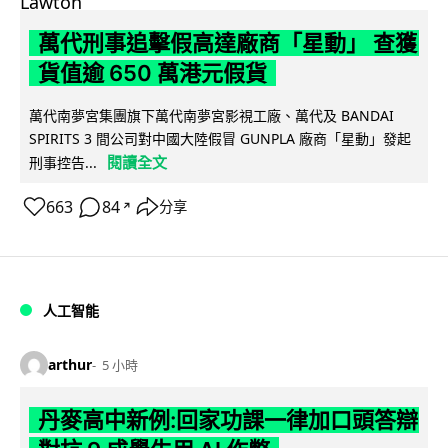
萬代刑事追擊假高達廠商「星動」 查獲
貨值逾 650 萬港元假貨
萬代南夢宮集團旗下萬代南夢宮影視工廠、萬代及 BANDAI
SPIRITS 3 間公司對中國大陸假冒 GUNPLA 廠商「星動」發起
閱讀全文
刑事控告...
663
84
分享
↗
人工智能
arthur
5 小時
丹麥高中新例:回家功課一律加口頭答辯