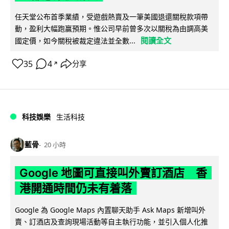
任天堂公布首季業績，受遊戲熱賣及一筆美國退還關稅款項帶
動，盈利大幅跑贏預期。惟公司早前曾多次以關稅為由調高美
閱讀全文
國定價，如今關稅被裁定違法並全數...
35
4
分享
↗
科技娛樂
生活科技
藍骨
20 小時
Google 地圖可直接叫外賣訂酒店 香
港開通時間仍未有着落
Google 為 Google Maps 內置聊天助手 Ask Maps 新增叫外
賣、訂酒店及查詢現場活動等自主執行功能，並引入個人化推