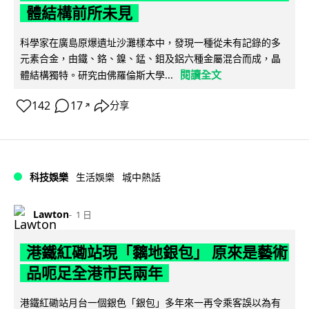
體結構前所未見
科學家在廣島原爆遺址沙灘樣本中，發現一種從未有記錄的多
元素合金，由鐵、鉻、鎳、錳、鉬及鋁六種金屬混合而成，晶
閱讀全文
體結構獨特。研究由佛羅倫斯大學...
142
17
分享
↗
科技娛樂
生活娛樂
城中熱話
Lawton
1 日
港鐵紅磡站現「黐地銀包」 原來是藝術
品呃足全港市民兩年
港鐵紅磡站月台一個銀色「銀包」多年來一再令乘客誤以為有