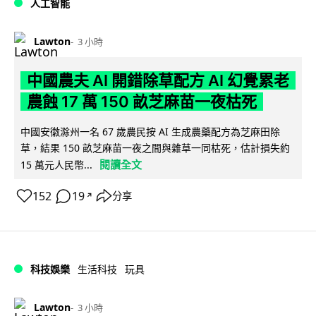
人工智能
Lawton
3 小時
中國農夫 AI 開錯除草配方 AI 幻覺累老
農蝕 17 萬 150 畝芝麻苗一夜枯死
中國安徽滁州一名 67 歲農民按 AI 生成農藥配方為芝麻田除
草，結果 150 畝芝麻苗一夜之間與雜草一同枯死，估計損失約
閱讀全文
15 萬元人民幣...
152
19
分享
↗
科技娛樂
生活科技
玩具
Lawton
3 小時